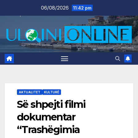
Skip
06/08/2026
11:42 pm
to
content
AKTUALITET
KULTURË
Së shpejti filmi
dokumentar
“Trashëgimia