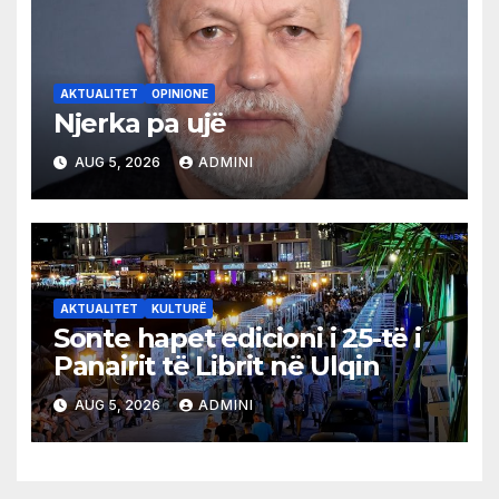
AKTUALITET
OPINIONE
Njerka pa ujë
AUG 5, 2026
ADMINI
AKTUALITET
KULTURË
Sonte hapet edicioni i 25-të i
Panairit të Librit në Ulqin
AUG 5, 2026
ADMINI