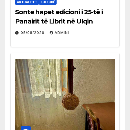
AKTUALITET
KULTURË
Sonte hapet edicioni i 25-të i
Panairit të Librit në Ulqin
05/08/2026
ADMINI