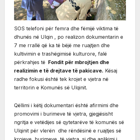
SOS telefoni për femra dhe fëmijë viktima të
dhunës në Ulqin , po realizon dokumentarin e
7 me rrallë që ka të bëjë me ruajtjen dhe
kultivimin e trashëgimisë kulturore, falë
përkrahjes të
Fondit për mbrojtjen dhe
realizimin e të drejtave të pakicave.
Kësaj
radhe fokusi është tek krojet e vjetra në
territorin e Komunës së Ulqinit.
Qëllimi i këtij dokumentari është afirmimi dhe
promovimi i burimeve të vjetra, gjegjësisht
ngritja e vetëdijes së qytetarëve të komunës së
Ulqinit për vlerën dhe rëndësinë e ruajtjes së
krojeve ,burimeve të vjetra, si dhe aplikimi i