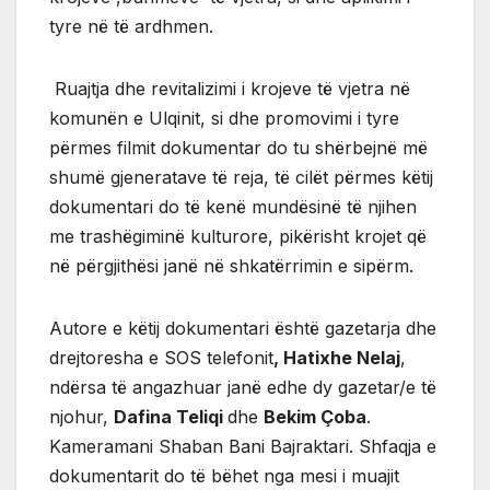
tyre në të ardhmen.
Ruajtja dhe revitalizimi i krojeve të vjetra në
komunën e Ulqinit, si dhe promovimi i tyre
përmes filmit dokumentar do tu shërbejnë më
shumë gjeneratave të reja, të cilët përmes këtij
dokumentari do të kenë mundësinë të njihen
me trashëgiminë kulturore, pikërisht krojet që
në përgjithësi janë në shkatërrimin e sipërm.
Autore e këtij dokumentari është gazetarja dhe
drejtoresha e SOS telefonit
, Hatixhe Nelaj
,
ndërsa të angazhuar janë edhe dy gazetar/e të
njohur,
Dafina Teliqi
dhe
Bekim Çoba
.
Kameramani Shaban Bani Bajraktari. Shfaqja e
dokumentarit do të bëhet nga mesi i muajit