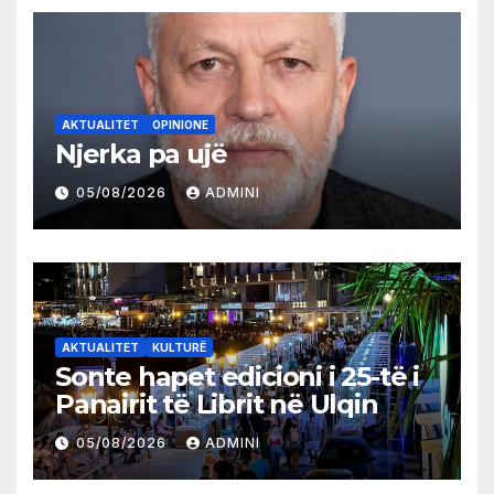
AKTUALITET
OPINIONE
Njerka pa ujë
05/08/2026
ADMINI
AKTUALITET
KULTURË
Sonte hapet edicioni i 25-të i
Panairit të Librit në Ulqin
05/08/2026
ADMINI