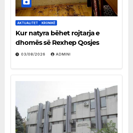
AKTUALITET
KRONIKË
Kur natyra bëhet rojtarja e
dhomës së Rexhep Qosjes
03/08/2026
ADMINI