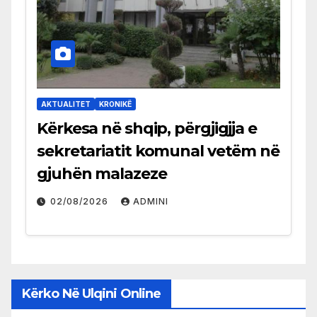
AKTUALITET
KRONIKË
Kërkesa në shqip, përgjigjja e
sekretariatit komunal vetëm në
gjuhën malazeze
02/08/2026
ADMINI
Kërko Në Ulqini Online