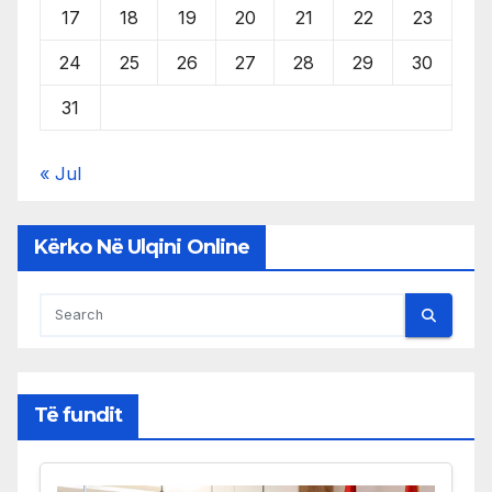
17
18
19
20
21
22
23
24
25
26
27
28
29
30
31
« Jul
Kërko Në Ulqini Online
Të fundit