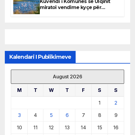
Kuvendi i Komunës së Ulqinit
miratoi vendime kyçe për
mbrojtjen e natyrës dhe
menaxhimin e qëndrueshëm të
burimeve më të çmuara
Kalendari I Publikimeve
August 2026
M
T
W
T
F
S
S
1
2
3
4
5
6
7
8
9
10
11
12
13
14
15
16