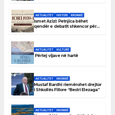
AKTUALITET
HISTORI
KRONIKË
Ismet Azizi: Petnjica bëhet
qendër e debatit shkencor për
Bihorin gjatë viteve 1939–1948
AKTUALITET
KULTURË
Përtej vijave në hartë
AKTUALITET
KRONIKË
Mustaf Bardhi riemërohet drejtor
i Shkollës Fillore “Bedri Elezaga”
AKTUALITET
KRONIKË