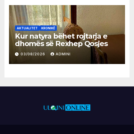
AKTUALITET
KRONIKË
Kur natyra bëhet rojtarja e
dhomës së Rexhep Qosjes
03/08/2026
ADMINI