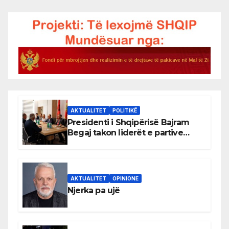
AKTUALITET
POLITIKË
Presidenti i Shqipërisë Bajram
Begaj takon liderët e partive
shqiptare në Ulqin
AKTUALITET
OPINIONE
Njerka pa ujë