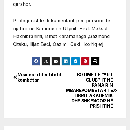
qershor.
Protagonist të dokumentarit janë persona të
njohur në Komunën e Ulqinit, Prof. Maksut
Haxhibrahimi, Ismet Karamanaga ,Gazmend
Çitaku, Ilijaz Beci, Qazim –Qaki Hoxhiq etj.
Misionar i Identitetit
BOTIMET E “ART
Post
kombëtar
CLUB”-IT NË
PANAIRIN
navigation
MBARËKOMBËTAR TË
LIBRIT AKADEMIK
DHE SHKENCOR NË
PRISHTINË