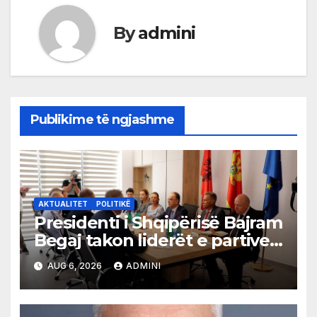
By
admini
Publikime të ngjashme
AKTUALITET
POLITIKË
Presidenti i Shqipërisë Bajram
Begaj takon liderët e partive
shqiptare në Ulqin
AUG 6, 2026
ADMINI