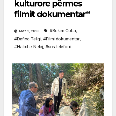
kulturore përmes
filmit dokumentar“
#Bekim Coba
,
MAY 2, 2023
#Dafina Teliqi
,
#Filmi dokumentar
,
#Hatixhe Nelaj
,
#sos telefoni