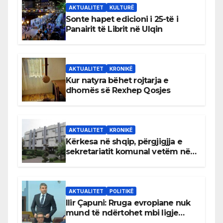
AKTUALITET
KULTURË
Sonte hapet edicioni i 25-të i
Panairit të Librit në Ulqin
AKTUALITET
KRONIKË
Kur natyra bëhet rojtarja e
dhomës së Rexhep Qosjes
AKTUALITET
KRONIKË
Kërkesa në shqip, përgjigjja e
sekretariatit komunal vetëm në
gjuhën malazeze
AKTUALITET
POLITIKË
Ilir Çapuni: Rruga evropiane nuk
mund të ndërtohet mbi ligje
antikushtetuese