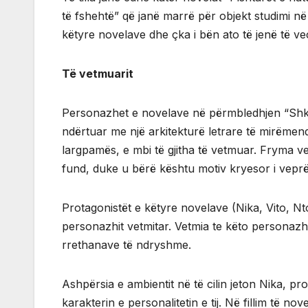
të fshehtë” që janë marrë për objekt studimi në 
këtyre novelave dhe çka i bën ato të jenë të ve
Të vetmuarit
Personazhet e novelave në përmbledhjen “Shkund
ndërtuar me një arkitekturë letrare të mirëmen
largpamës, e mbi të gjitha të vetmuar. Fryma ve
fund, duke u bërë kështu motiv kryesor i veprë
Protagonistët e këtyre novelave (Nika, Vito, Nto
personazhit vetmitar. Vetmia te këto personaz
rrethanave të ndryshme.
Ashpërsia e ambientit në të cilin jeton Nika, pro
karakterin e personalitetin e tij. Në fillim të