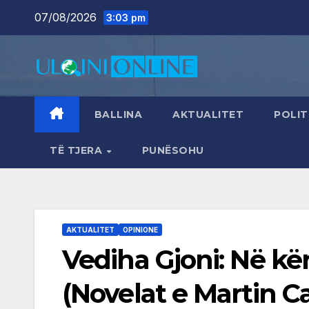
Skip
07/08/2026
3:03 pm
to
content
BALLINA
AKTUALITET
POLIT
TË TJERA
PUNËSOHU
AKTUALITET
OPINIONE
Vediha Gjoni: Në kër
(Novelat e Martin C