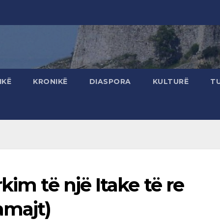
IKË
KRONIKË
DIASPORA
KULTURË
T
kim të një Itake të re
amajt)