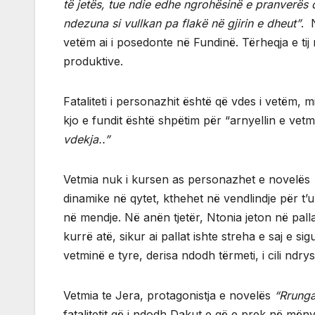
të jetës, tue ndie edhe ngrohësinë e pranverës 
ndezuna si vullkan pa flakë në gjirin e dheut”
. 
vetëm ai i posedonte në Fundinë. Tërheqja e tij
produktive.
Fataliteti i personazhit është që vdes i vetëm
kjo e fundit është shpëtim për “arnyellin e vet
vdekja..”
Vetmia nuk i kursen as personazhet e novelës
dinamike në qytet, kthehet në vendlindje për t’
në mendje. Në anën tjetër, Ntonia jeton në pallat
kurrë atë, sikur ai pallat ishte streha e saj e s
vetminë e tyre, derisa ndodh tërmeti, i cili ndr
Vetmia te Jera, protagonistja e novelës
“Rrunga
fatalitetit që i ndodh Dakut e që e prek në mëny