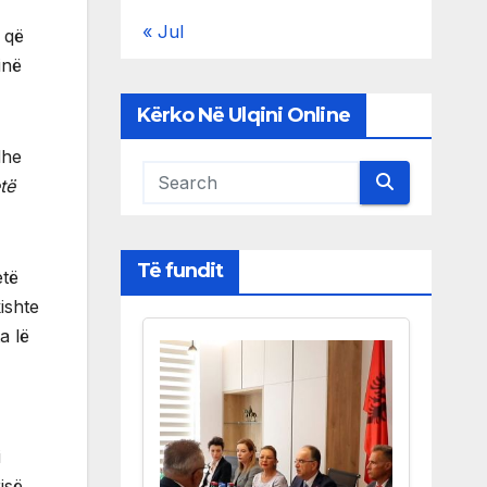
« Jul
 që
inë
Kërko Në Ulqini Online
dhe
të
Të fundit
etë
ishte
a lë
i
isë