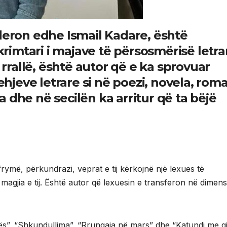
deron edhe Ismail Kadare, është
hkrimtari i majave të përsosmërisë letra
ë rrallë, është autor që e ka sprovuar
rehjeve letrare si në poezi, novela, rom
 dhe në secilën ka arritur që ta bëjë
frymë, përkundrazi, veprat e tij kërkojnë një lexues të
gjia e tij. Është autor që lexuesin e transferon në dimen
atës”, “Shkundullima”, “Rrungaja në mars” dhe “Katundi me g