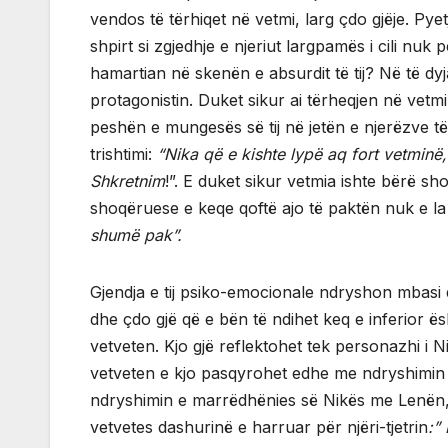
vendos të tërhiqet në vetmi, larg çdo gjëje. Pye
shpirt si zgjedhje e njeriut largpamës i cili nuk
hamartian në skenën e absurdit të tij? Në të dy
protagonistin. Duket sikur ai tërheqjen në vet
peshën e mungesës së tij në jetën e njerëzve të 
trishtimi:
“Nika që e kishte lypë aq fort vetminë
Shkretnim
!”. E duket sikur vetmia ishte bërë sh
shoqëruese e keqe qoftë ajo të paktën nuk e l
shumë pak”.
Gjendja e tij psiko-emocionale ndryshon mbasi 
dhe çdo gjë që e bën të ndihet keq e inferior 
vetveten. Kjo gjë reflektohet tek personazhi i N
vetveten e kjo pasqyrohet edhe me ndryshimin 
ndryshimin e marrëdhënies së Nikës me Lenën, di
vetvetes dashurinë e harruar për njëri-tjetrin
:”