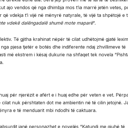
kut ajo vendos që nga dhimbja mos t’ia marrë jetën vetes, p
r që vdekja t’i vijë në mënyrë natyrale, të vijë ta shpëtojë e 
ishte vdekë dalëngadalë shumë mote maparë
“.
ktiv. Të gjitha krahinat nëpër të cilat udhëtojmë gjatë leximi
nga pjesa tjetër e botës dhe indiferente ndaj zhvillimeve të
sti më ekstrem i kësaj dukurie na shfaqet tek novela “Pisht
a.
huaj për njerëzit e afërt e i huaj edhe për veten e vet. Përp
 cilat nuk përshtaten dot me ambientin në të cilin jetojnë. 
ënyra e të menduarit mbi ndodhi të caktuara.
he absurdit janë personazhet e novelës “Katundi me gjuhë të