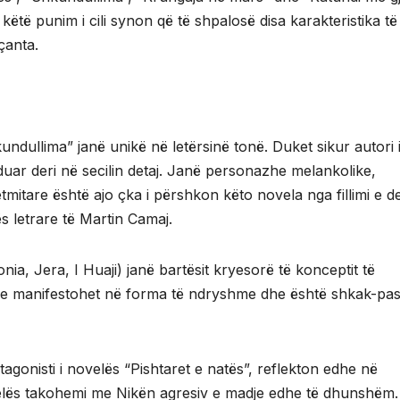
këtë punim i cili synon që të shpalosë disa karakteristika të
çanta.
ullima” janë unikë në letërsinë tonë. Duket sikur autori 
duar deri në secilin detaj. Janë personazhe melankolike,
tmitare është ajo çka i përshkon këto novela nga fillimi e de
s letrare të Martin Camaj.
nia, Jera, I Huaji) janë bartësit kryesorë të konceptit të
he manifestohet në forma të ndryshme dhe është shkak-pas
tagonisti i novelës “Pishtaret e natës”, reflekton edhe në
 novelës takohemi me Nikën agresiv e madje edhe të dhunshëm.