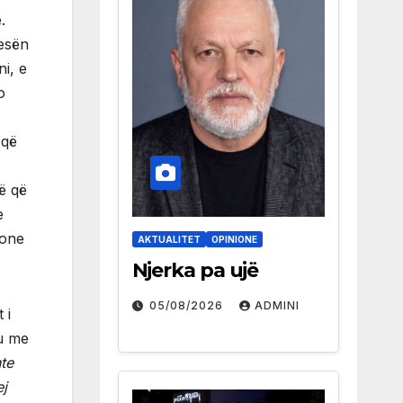
.
jesën
i, e
o
 që
ë që
e
ione
AKTUALITET
OPINIONE
Njerka pa ujë
05/08/2026
ADMINI
 i
ku me
hte
ej