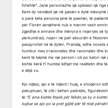
fshehtë”. Janë personazhe që spikasin që nga emë
Kemi dy vendësit që në pjesën e dytë mësojmë 
e parë këta persona janë të paemër, të paidenti
për Florën asnjëherë nuk e marrim vesh emrin e 
zgjedhje e emrave dhe mënyra e nxjerrjes së tyr
përkundrazi, nxjerr në pah absurdin e fiksioni
pasqyrohet në të dytën. Prandaj, edhe novela ap
humbur mes irracionales dhe racionales dhe kuf
kemi të bëjmë me një person i cili po kalon një 
kishte bërë t’i humbë lidhjet me realitetin dhe 
e déjà vu.
Kjo ndjesi, ajo e të ndjerit i huaj, e shoqëron edh
pakuptuari, të cilit i bëhen padrejtsi, figurativ
të
:”E ama kishte thanë për Nikën,se ky e kishte 
kujtue se ajo po ia pret gjijtë për të nisë përsë