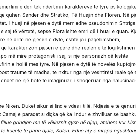
rtimi e deri tek ndërtimi i karaktereve të tyre psikologjike
që quhen Sandër dhe Stratiko, Të Huajin dhe Florën. Në p
tet. I huaji në pjesën e dytë merr edhe pseudonimin Shtrigan
saj të vërtetë, sepse Flora ishte emri që I huaji e quan. Kj
e në dritë në pjesën e dytë, është jo i paqëllimshëm,
n që karakterizon pjesën e parë dhe realen e të logjikshmen
o më mirë protagonisti i saj, si një personazh që kishte
irin e hollë mes tyre. Në pjesën e dytë të novelës kuptojm
post traumë të madhe, të nxitur nga një vështirësi reale që 
të endet në një botë të imagjinuar, i shoqëruar nga halucinac
e Nikën. Duket sikur ai lind e vdes i tillë. Ndjesia e të qenurit
isht Camaj e paraqet si diçka që ka lindur e zhvilluar së bash
fillue grindjen me të vëlleznit qysh në djep, atëherë kur kis
ri të kuente të parin djalë, Kolën. Edhe aty e mrapa ngushtoh