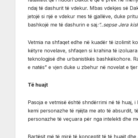
ndaj të dashurit të vdekur. Mbas vdekjes së Da
jetojë si një e vdekur mes të gjallëve, duke pritu
bashkojë me të dashurin e saj
:”..sepse Jera k
Vetmia na shfaqet edhe në kuadër të izolimit kole
këtyre novelave, shfaqen si krahina të izoluara 
teknologjisë dhe urbanistikës bashkëkohore. Ra
e natës” e vjen duke u zbehur në novelat e tjer
Të huajt
Pasoja e vetmisë është shndërrimi në të huaj, i 
kemi personazhe të njëjta me ato të absurdit, të
personazhe të veçuara për nga intelekti dhe m
Bartësit më të mirë të konceptit të të huajit d