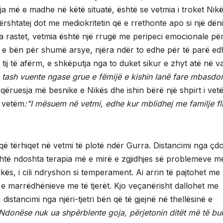
tja më e madhe në këtë situatë, është se vetmia i troket Nik
 përshtatej dot me mediokritetin që e rrethonte apo si një dën
ja rastet, vetmia është një rrugë me peripeci emocionale pë
mi e bën për shumë arsye, njëra ndër to edhe për të parë ed
tij të afërm, e shkëputja nga to duket sikur e zhyt atë në v
, tash vuente ngase grue e fëmijë e kishin lanë fare mbasdor
oqëruesja më besnike e Nikës dhe ishin bërë një shpirt i vet
a vetëm
:”I mësuem në vetmi, edhe kur mblidhej me familje fl
që tërhiqet në vetmi të plotë ndër Gurra. Distancimi nga ç
është ndoshta terapia më e mirë e zgjidhjes së problemeve m
ikës, i cili ndryshon si temperament. Ai arrin të pajtohet me
e marrëdhënieve me të tjerët. Kjo veçanërisht dallohet me
stancimi nga njëri-tjetri bën që të gjejnë në thellësinë e
 Ndonëse nuk ua shpërblente goja, përjetonin ditët më të bu