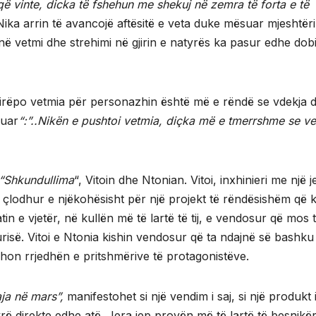
që vinte, dicka të fshehun me shekuj në zemra të forta e të
Nika arrin të avancojë aftësitë e veta duke mësuar mjeshtëri
 në vetmi dhe strehimi në gjirin e natyrës ka pasur edhe dob
, mirëpo vetmia për personazhin është më e rëndë se vdekja 
muar
“:”..Nikën e pushtoi vetmia, diçka më e tmerrshme se ve
“Shkundullima
“, Vitoin dhe Ntonian. Vitoi, inxhinieri me një j
u çlodhur e njëkohësisht për një projekt të rëndësishëm që k
in e vjetër, në kullën më të lartë të tij, e vendosur që mos t
igurisë. Vitoi e Ntonia kishin vendosur që ta ndajnë së bashku
yshon rrjedhën e pritshmërive të protagonistëve.
ja në mars”,
manifestohet si një vendim i saj, si një produkt 
rë direkte edhe atë. Jera jep provën më të lartë të besnikër