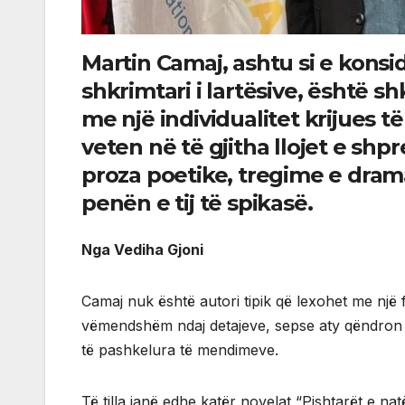
Martin Camaj, ashtu si e konsi
shkrimtari i lartësive, është s
me një individualitet krijues t
veten në të gjitha llojet e shp
proza poetike, tregime e drama
penën e tij të spikasë.
Nga Vediha Gjoni
Camaj nuk është autori tipik që lexohet me një 
vëmendshëm ndaj detajeve, sepse aty qëndron ma
të pashkelura të mendimeve.
Të tilla janë edhe katër novelat “Pishtarët e n