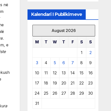
të burimeve më
ës në
të çmuara
im
Kalendari I Publikimeve
r
he
August 2026
alë
e.
M
T
W
T
F
S
S
ëm, e
iste
1
2
3
4
5
6
7
8
9
dokush
10
11
12
13
14
15
16
e
17
18
19
20
21
22
23
24
25
26
27
28
29
30
31
kura