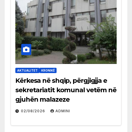
AKTUALITET
KRONIKË
Kërkesa në shqip, përgjigjja e
sekretariatit komunal vetëm në
gjuhën malazeze
02/08/2026
ADMINI