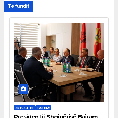
Të fundit
AKTUALITET
POLITIKË
Presidenti i Shqipërisë Bajram