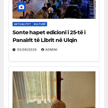
AKTUALITET
KULTURË
Sonte hapet edicioni i 25-të i
Panairit të Librit në Ulqin
05/08/2026
ADMINI