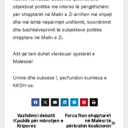
objektivat politike me interes të përgjithshëm
për shqiptarët në Malin e Zi arrihen më shpejt
dhe më lehtë nëpërmjet unifikimit, koordinimit
dhe bashkëveprimit të subjekteve politike
shqiptare në Malin e Zi.
Akt që tani duhet vlerësuar qyetarët e
Malësisë!
Urime dhe suksese !, perfundon kumtesa e
KKSH-se.
Vazhdimi i debatit
Forca fton shqiptarët
Post
publik për mbrotjen e
në Malësi të
Kripores
përkrahin koalicionin