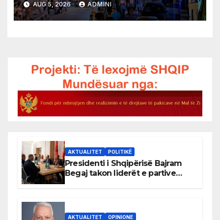
AUG 5, 2026
ADMINI
AKTUALITET
POLITIKË
Presidenti i Shqipërisë Bajram
Begaj takon liderët e partive
shqiptare në Ulqin
AKTUALITET
OPINIONE