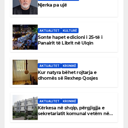
Njerka pa ujë
AKTUALITET
KULTURË
Sonte hapet edicioni i 25-të i
Panairit të Librit në Ulqin
AKTUALITET
KRONIKË
Kur natyra bëhet rojtarja e
dhomës së Rexhep Qosjes
AKTUALITET
KRONIKË
Kërkesa në shqip, përgjigjja e
sekretariatit komunal vetëm në
gjuhën malazeze