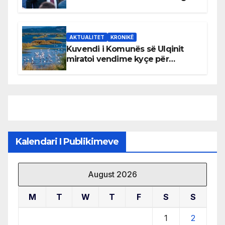
AKTUALITET
KRONIKË
Kuvendi i Komunës së Ulqinit
miratoi vendime kyçe për
mbrojtjen e natyrës dhe
menaxhimin e qëndrueshëm të
burimeve më të çmuara
Kalendari I Publikimeve
August 2026
M
T
W
T
F
S
S
1
2