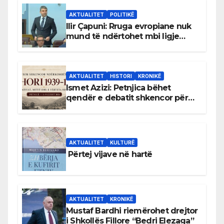
AKTUALITET
POLITIKË
Ilir Çapuni: Rruga evropiane nuk
mund të ndërtohet mbi ligje
antikushtetuese
AKTUALITET
HISTORI
KRONIKË
Ismet Azizi: Petnjica bëhet
qendër e debatit shkencor për
Bihorin gjatë viteve 1939–1948
AKTUALITET
KULTURË
Përtej vijave në hartë
AKTUALITET
KRONIKË
Mustaf Bardhi riemërohet drejtor
i Shkollës Fillore “Bedri Elezaga”