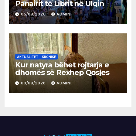
Panairit të Librit në Ulqin
05/08/2026
ADMINI
AKTUALITET
KRONIKË
Kur natyra bëhet rojtarja e
dhomës së Rexhep Qosjes
03/08/2026
ADMINI