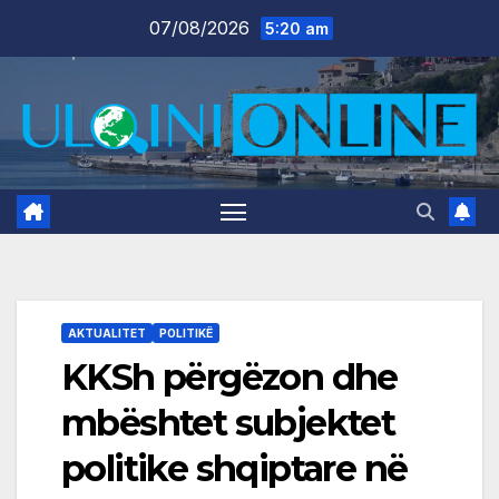
Skip
07/08/2026
5:20 am
to
content
AKTUALITET
POLITIKË
KKSh përgëzon dhe
mbështet subjektet
politike shqiptare në