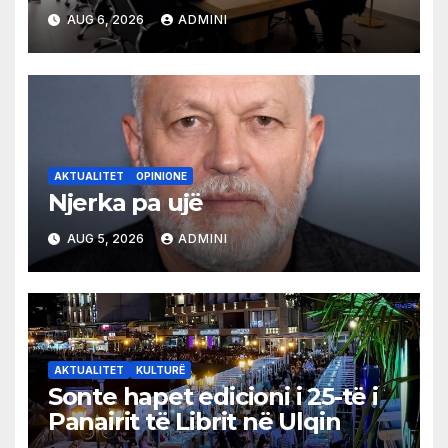
shqiptare në Ulqin
AUG 6, 2026
ADMINI
AKTUALITET
OPINIONE
Njerka pa ujë
AUG 5, 2026
ADMINI
AKTUALITET
KULTURË
Sonte hapet edicioni i 25-të i
Panairit të Librit në Ulqin