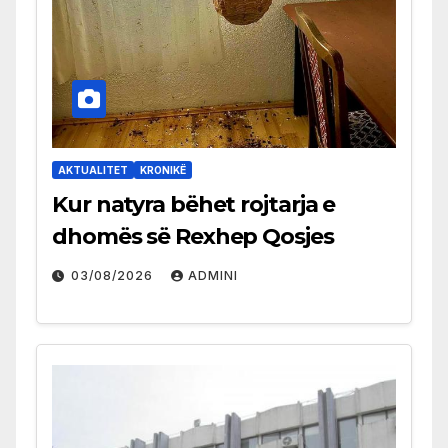
AKTUALITET
KRONIKË
Kur natyra bëhet rojtarja e
dhomës së Rexhep Qosjes
03/08/2026
ADMINI