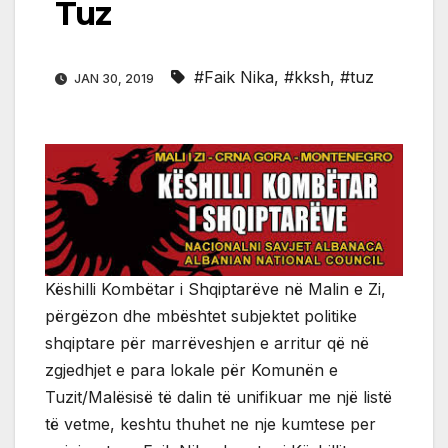
Tuz
#Faik Nika
,
#kksh
,
#tuz
JAN 30, 2019
Këshilli Kombëtar i Shqiptarëve në Malin e Zi,
përgëzon dhe mbështet subjektet politike
shqiptare për marrëveshjen e arritur që në
zgjedhjet e para lokale për Komunën e
Tuzit/Malësisë të dalin të unifikuar me një listë
të vetme, keshtu thuhet ne nje kumtese per