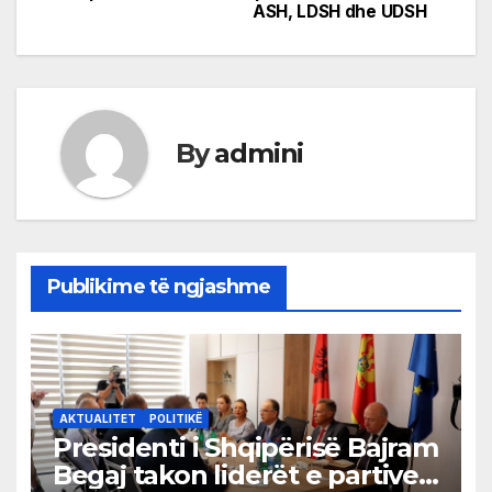
navigation
ASH, LDSH dhe UDSH
By
admini
Publikime të ngjashme
AKTUALITET
POLITIKË
Presidenti i Shqipërisë Bajram
Begaj takon liderët e partive