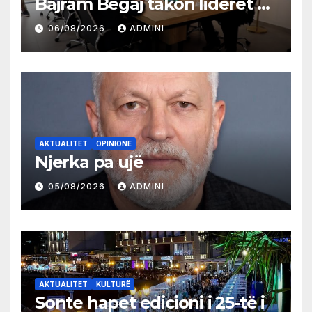
Bajram Begaj takon liderët e
partive shqiptare në Ulqin
06/08/2026
ADMINI
AKTUALITET
OPINIONE
Njerka pa ujë
05/08/2026
ADMINI
AKTUALITET
KULTURË
Sonte hapet edicioni i 25-të i