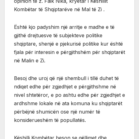
opinion te z. Faik Nika, kryetar i Këshillit
Kombëtar të Shqiptarëve në Mal të Zi .
Është kjo padyshim një arritje e madhe e të
gjithë drejtuesve të subjekteve politike
shqiptare, shenjë e pjekurisë politike kur është
fjala për interesin e përgjithshëm për shqiptarët
në Malin e Zi.
Besoj dhe uroj që një shembull i tillë duhet të
ndiqet edhe për zgjedhjet e përgjithshme në
nivel shtetëror, e po ashtu edhe për zgjedhjet e
ardhshme lokale në ata komuna ku shqiptarët
përbëjnë shumicën ose një numër të
konsiderueshëm të popullatës.
Këshilli Kombëtar beson se qëllimet dhe