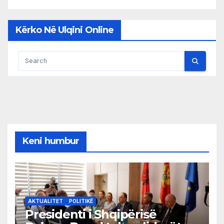
Kërko Në Ulqini Online
Keni humbur
AKTUALITET
POLITIKË
Presidenti i Shqipërisë