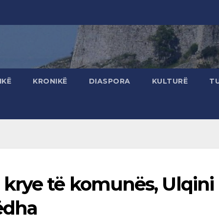
IKË
KRONIKË
DIASPORA
KULTURË
T
krye të komunës, Ulqini
ëdha