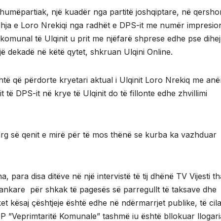
t shumëpartiak, një kuadër nga partitë joshqiptare, në qersho
jedhja e Loro Nrekiqi nga radhët e DPS-it me numër impresi
 komunal të Ulqinit u prit me njëfarë shprese edhe pse dihej 
jë dekadë në këtë qytet, shkruan Ulqini Online.
shtë që përdorte kryetari aktual i Ulqinit Loro Nrekiq me anë
 të DPS-it në krye të Ulqinit do të fillonte edhe zhvillimi
ë larg së qenit e mirë për të mos thënë se kurba ka vazhduar
, para disa ditëve në një intervistë të tij dhënë TV Vijesti t
bankare për shkak të pagesës së parregullt të taksave dhe
et kësaj çështjeje është edhe në ndërmarrjet publike, të cil
NP ”Veprimtaritë Komunale” tashmë iu është bllokuar llogari