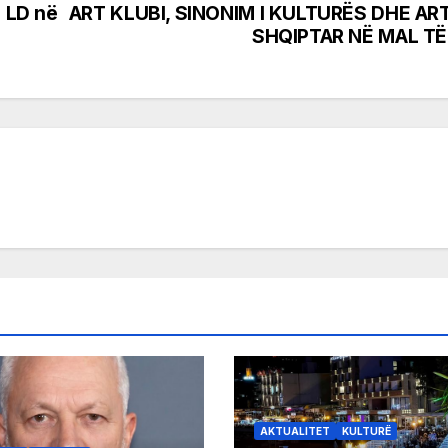
i LD në
ART KLUBI, SINONIM I KULTURËS DHE AR
SHQIPTAR NË MAL TË
AKTUALITET
KULTURË