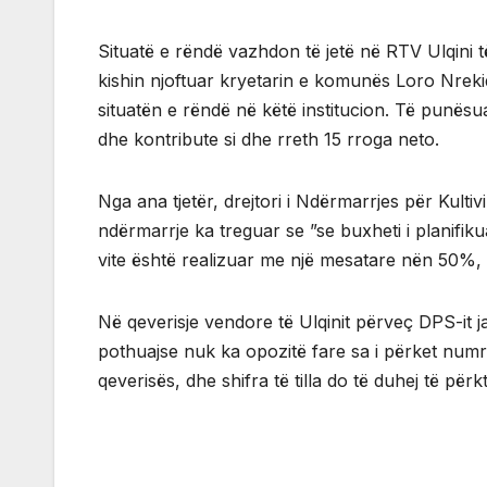
Situatë e rëndë vazhdon të jetë në RTV Ulqini të
kishin njoftuar kryetarin e komunës Loro Nreki
situatën e rëndë në këtë institucion. Të punë
dhe kontribute si dhe rreth 15 rroga neto.
Nga ana tjetër, drejtori i Ndërmarrjes për Kultiv
ndërmarrje ka treguar se ”se buxheti i planifi
vite është realizuar me një mesatare nën 50%, gj
Në qeverisje vendore të Ulqinit përveç DPS-it ja
pothuajse nuk ka opozitë fare sa i përket numrave
qeverisës, dhe shifra të tilla do të duhej të për