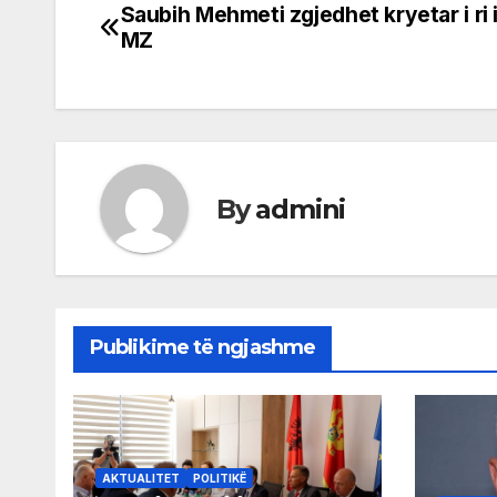
Saubih Mehmeti zgjedhet kryetar i ri 
Post
MZ
navigation
By
admini
Publikime të ngjashme
AKTUALITET
POLITIKË