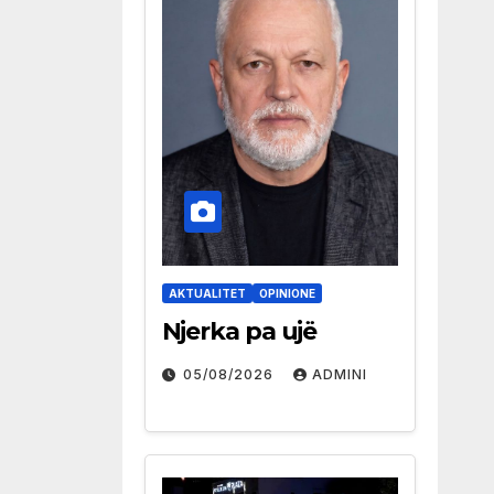
AKTUALITET
OPINIONE
Njerka pa ujë
05/08/2026
ADMINI