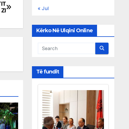
TIT
« Jul
 ZI
Kërko Në Ulqini Online
Të fundit