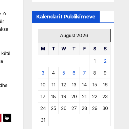
të burimeve më
të çmuara
 Zi
Kalendari I Publikimeve
ër
aksa
August 2026
M
T
W
T
F
S
S
ë këtë
1
2
sa
3
4
5
6
7
8
9
10
11
12
13
14
15
16
 dhe
17
18
19
20
21
22
23
24
25
26
27
28
29
30
31