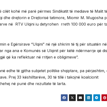
 cilët kohë më parë përmes Sindikatit të mediave të Malit të
qi dhe drejtorin e Drejtorisë tatimore, Miomir M. Mugosha p
suarve në RTV Ulqini iu detyrohen rreth 100 000 euro për t
imin e Egërsirave “Ulqini” në një shkrim të tij për situatën n
kuar nga ana e Komunës së Ulqinit për këtë ndërmarrje që di
ë që ka reflektuar në rritjen e obligimeve”.
në edhe të gjitha subjetet politike shqiptare, pa përjashtim,
. Prej 33 këshilltarëve, 30 të tillë i takojnë koalcionit
kthehej në punë dhe rezultate të larta.