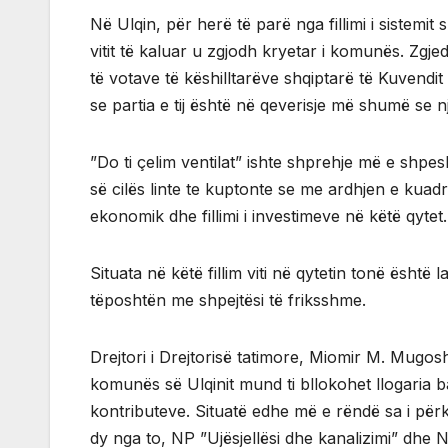
Në Ulqin, për herë të parë nga fillimi i sistemi
vitit të kaluar u zgjodh kryetar i komunës. Zg
të votave të këshilltarëve shqiptarë të Kuvendit
se partia e tij është në qeverisje më shumë se n
”Do ti çelim ventilat” ishte shprehje më e shpe
së cilës linte te kuptonte se me ardhjen e kuadrit
ekonomik dhe fillimi i investimeve në këtë qytet.
Situata në këtë fillim viti në qytetin tonë ësht
tëposhtën me shpejtësi të friksshme.
Drejtori i Drejtorisë tatimore, Miomir M. Mugosha
komunës së Ulqinit mund ti bllokohet llogaria 
kontributeve. Situatë edhe më e rëndë sa i përk
dy nga to, NP ”Ujësjellësi dhe kanalizimi” dhe 