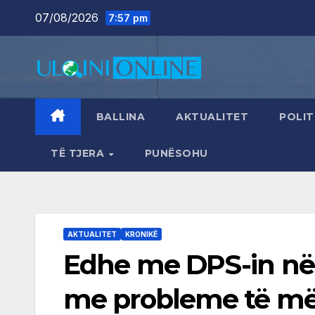
Skip
07/08/2026
7:57 pm
to
content
BALLINA
AKTUALITET
POLIT
TË TJERA
PUNËSOHU
AKTUALITET
KRONIKË
Edhe me DPS-in në 
me probleme të m