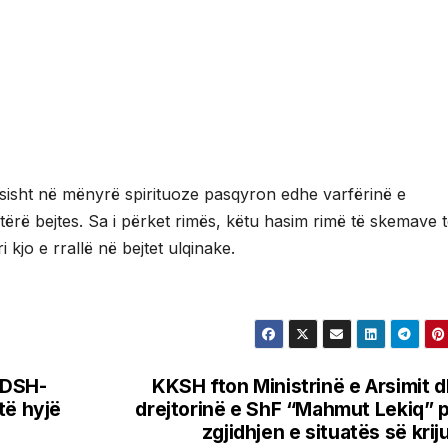
ësisht në mënyrë spirituoze pasqyron edhe varfërinë e
 tërë bejtes. Sa i përket rimës, këtu hasim rimë të skemave 
jo e rrallë në bejtet ulqinake.
UDSH-
KKSH fton Ministrinë e Arsimit 
të hyjë
drejtorinë e ShF “Mahmut Lekiq” 
zgjidhjen e situatës së krij