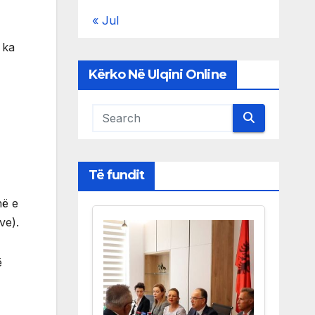
« Jul
 ka
Kërko Në Ulqini Online
Të fundit
në e
ve).
ë