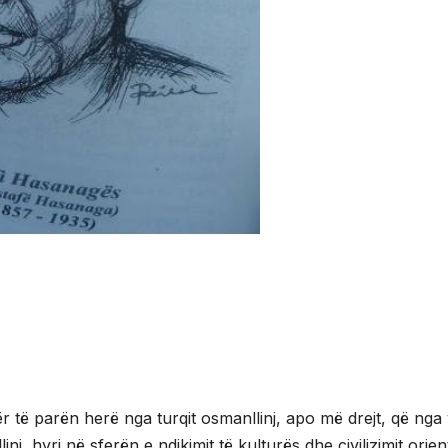
ër të parën herë nga turqit osmanllinj, apo më drejt, që nga v
, hyri në sferën e ndikimit të kulturës dhe civilizimit orien