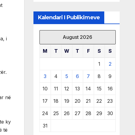
të burimeve më
ht
të çmuara
Kalendari I Publikimeve
August 2026
a, i
M
T
W
T
F
S
S
1
2
zër.
3
4
5
6
7
8
9
10
11
12
13
14
15
16
ar në
17
18
19
20
21
22
23
24
25
26
27
28
29
30
.
te ky
31
ë të