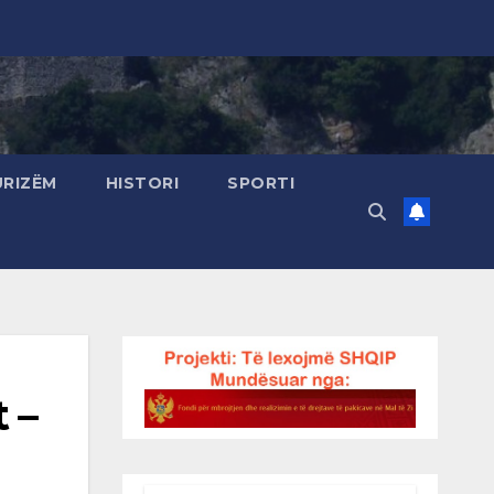
URIZËM
HISTORI
SPORTI
t –