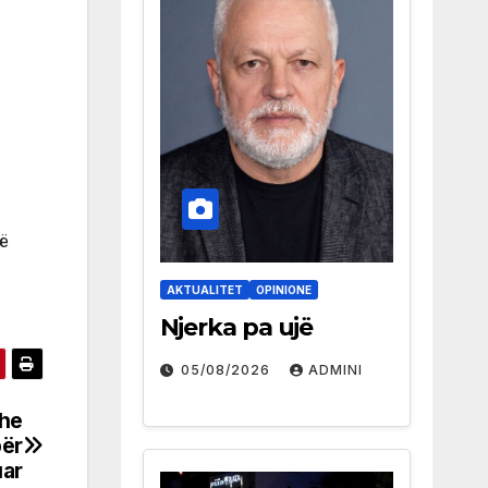
të
AKTUALITET
OPINIONE
Njerka pa ujë
05/08/2026
ADMINI
dhe
për
uar