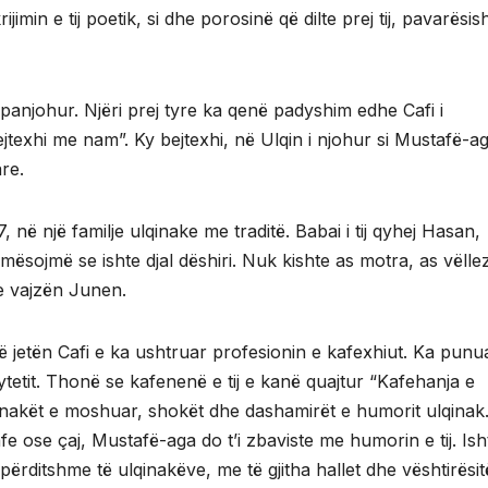
min e tij poetik, si dhe porosinë që dilte prej tij, pavarësis
 panjohur. Njëri prej tyre ka qenë padyshim edhe Cafi i
jtexhi me nam”. Ky bejtexhi, në Ulqin i njohur si Mustafë-ag
re.
, në një familje ulqinake me traditë. Babai i tij qyhej Hasan,
 mësojmë se ishte djal dëshiri. Nuk kishte as motra, as vëlle
e vajzën Junen.
ërë jetën Cafi e ka ushtruar profesionin e kafexhiut. Ka punu
ytetit. Thonë se kafenenë e tij e kanë quajtur “Kafehanja e
inakët e moshuar, shokët dhe dashamirët e humorit ulqinak
e ose çaj, Mustafë-aga do t’i zbaviste me humorin e tij. Ish
përditshme të ulqinakëve, me të gjitha hallet dhe vështirësit