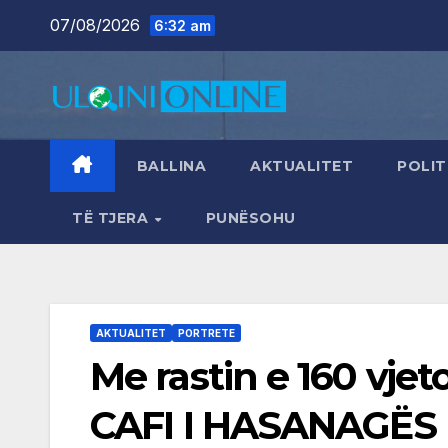
Skip
07/08/2026
6:32 am
to
content
BALLINA
AKTUALITET
POLIT
TË TJERA
PUNËSOHU
AKTUALITET
PORTRETE
Me rastin e 160 vjeto
CAFI I HASANAGËS