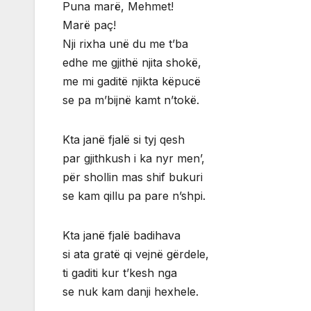
Puna marë, Mehmet!
Marë paç!
Nji rixha unë du me t’ba
edhe me gjithë njita shokë,
me mi gaditë njikta këpucë
se pa m’bijnë kamt n’tokë.
Kta janë fjalë si tyj qesh
par gjithkush i ka nyr men’,
për shollin mas shif bukuri
se kam qillu pa pare n’shpi.
Kta janë fjalë badihava
si ata gratë qi vejnë gërdele,
ti gaditi kur t’kesh nga
se nuk kam danji hexhele.