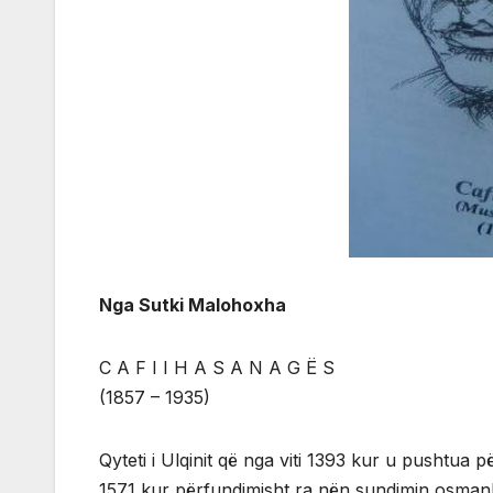
Nga Sutki Malohoxha
C A F I I H A S A N A G Ë S
(1857 – 1935)
Qyteti i Ulqinit që nga viti 1393 kur u pushtua p
1571 kur përfundimisht ra nën sundimin osmanllinj