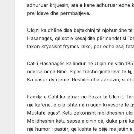
adhuruar krijuesin, ata e kanë adhuruar edhe kriji
prej ideve dhe përmbajtjeve.
Ulqini ka dhënë disa bejtexhinj të njohur dhe të
Hasanagës, që sot e kësaj dite përmendet si “be
takon kryesisht frymës laike, por edhe asaj feta
Cafi i Hasanagës ka lindur në Ulqin në vitin 1857
ndërsa nëna Bibe. Sipas trashëigimtarëve të tij,
Ka pasur dy djemë: Reshitin dhe Januzin, si dh
Familja e Cafit ka jetuar në Pazar të Ulqinit. T
një kafene, e cila ishte në rrugën kryesore të q
Mustafë-agës”. Këtu zakonisht mblidheshin ulq
Mblidheshin këtu sepse e dinin që, duke pirë kaf
një humor i pastër, që kishte të bëjë me jetën e 