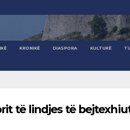
IKË
KRONIKË
DIASPORA
KULTURË
T
rit të lindjes të bejtexhiu