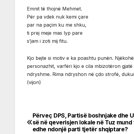
Emnit të thojnë Mehmet.
Për pa vdek nuk kemi çare
par na paçim ku me shku,
ti prej meje mas lyp pare
s’jam i zoti mij fitu.
Kjo bejte si motiv e ka poashtu punën. Njëkoh
personazhit, varfëri kjo e cila mbizotëron gjatë
ndryshme. Rima ndryshon në çdo strofë, dukuri k
(vijon)
Përveç DPS, Partisë boshnjake dhe 
Post
së në qeverisjen lokale në Tuz mund 
navigation
edhe ndonjë parti tjetër shqiptare?