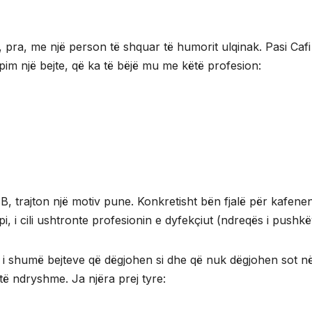
, pra, me një person të shquar të humorit ulqinak. Pasi Cafi
apim një bejte, që ka të bëjë mu me këtë profesion:
 trajton një motiv pune. Konkretisht bën fjalë për kafene
i, i cili ushtronte profesionin e dyfekçiut (ndreqës i pushkë
i shumë bejteve që dëgjohen si dhe që nuk dëgjohen sot n
ë të ndryshme. Ja njëra prej tyre: