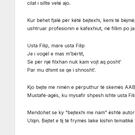
cilat i sillte vetë ajo.
Kur bëhet fjalë për këtë bejtexhi, kemi të bëjmë
ushtruar profesionin e kafexhiut, në fillim po j
Usta Filip, mare usta Filip
Je i vogël e mas m’bërtit,
Se për një filxhan nuk kam vojt aq posht’
Par mu dhimt se qe i shnosht’.
Kjo bejte me rimën e përputhur të skemës AABB,
Mustafë-agës, ku mysafir shpesh ishte usta Filip
Mendohet se ky “bejtexhi me nam” është autor 
Ulqin. Bejtet e tij të frymës laike kishin tematik