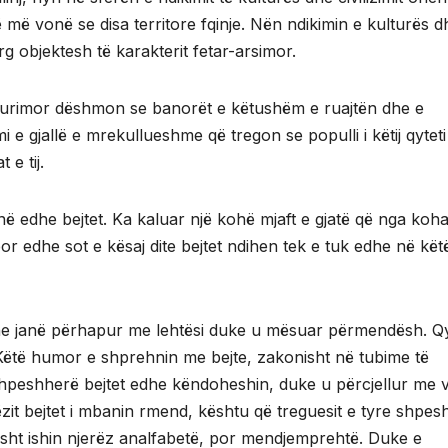
më vonë se disa territore fqinje. Nën ndikimin e kulturës d
arg objektesh të karakterit fetar-arsimor.
ur burimor dëshmon se banorët e këtushëm e ruajtën dhe e
i e gjallë e mrekullueshme që tregon se populli i këtij qytet
 e tij.
ë edhe bejtet. Ka kaluar një kohë mjaft e gjatë që nga koh
 por edhe sot e kësaj dite bejtet ndihen tek e tuk edhe në kët
 dhe janë përhapur me lehtësi duke u mësuar përmendësh. Qy
 Këtë humor e shprehnin me bejte, zakonisht në tubime të
Shpeshherë bejtet edhe këndoheshin, duke u përcjellur me 
zit bejtet i mbanin rmend, kështu që treguesit e tyre shpesh
nisht ishin njerëz analfabetë, por mendjemprehtë. Duke e