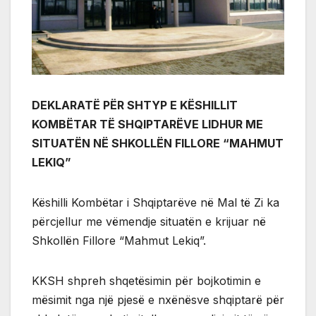
DEKLARATË PËR SHTYP E KËSHILLIT
KOMBËTAR TË SHQIPTARËVE LIDHUR ME
SITUATËN NË SHKOLLËN FILLORE “MAHMUT
LEKIQ”
Këshilli Kombëtar i Shqiptarëve në Mal të Zi ka
përcjellur me vëmendje situatën e krijuar në
Shkollën Fillore “Mahmut Lekiq”.
KKSH shpreh shqetësimin për bojkotimin e
mësimit nga një pjesë e nxënësve shqiptarë për