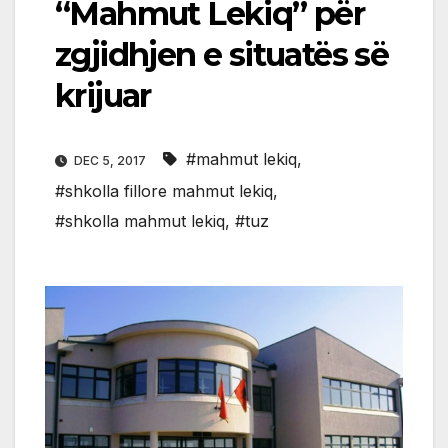
“Mahmut Lekiq” për
zgjidhjen e situatës së
krijuar
#mahmut lekiq
,
DEC 5, 2017
#shkolla fillore mahmut lekiq
,
#shkolla mahmut lekiq
,
#tuz