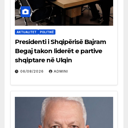
AKTUALITET
POLITIKË
Presidenti i Shqipërisë Bajram
Begaj takon liderët e partive
shqiptare në Ulqin
06/08/2026
ADMINI