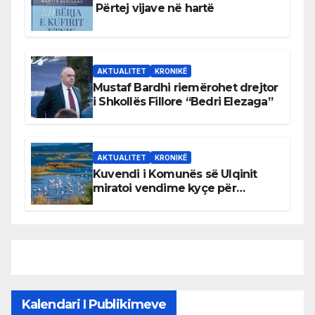
Përtej vijave në hartë
AKTUALITET
KRONIKË
Mustaf Bardhi riemërohet drejtor
i Shkollës Fillore “Bedri Elezaga”
AKTUALITET
KRONIKË
Kuvendi i Komunës së Ulqinit
miratoi vendime kyçe për
mbrojtjen e natyrës dhe
menaxhimin e qëndrueshëm të
burimeve më të çmuara
Kalendari I Publikimeve