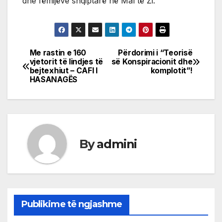
dhe fëmijëve shqiptarë në Mal të Zi.
Me rastin e 160
Përdorimi i “Teorisë
Post
vjetorit të lindjes të
së Konspiracionit dhe
bejtexhiut – CAFI I
komplotit”!
navigation
HASANAGËS
By
admini
Publikime të ngjashme