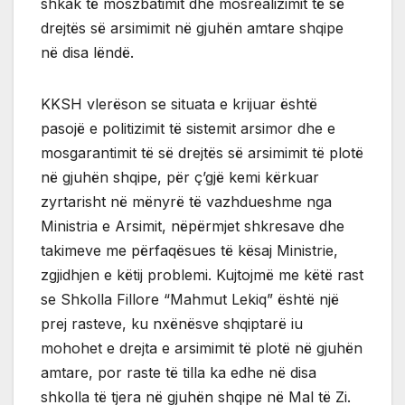
shkak të moszbatimit dhe mosrealizimit të së
drejtës së arsimimit në gjuhën amtare shqipe
në disa lëndë.
KKSH vlerëson se situata e krijuar është
pasojë e politizimit të sistemit arsimor dhe e
mosgarantimit të së drejtës së arsimimit të plotë
në gjuhën shqipe, për ç’gjë kemi kërkuar
zyrtarisht në mënyrë të vazhdueshme nga
Ministria e Arsimit, nëpërmjet shkresave dhe
takimeve me përfaqësues të kësaj Ministrie,
zgjidhjen e këtij problemi. Kujtojmë me këtë rast
se Shkolla Fillore “Mahmut Lekiq” është një
prej rasteve, ku nxënësve shqiptarë iu
mohohet e drejta e arsimimit të plotë në gjuhën
amtare, por raste të tilla ka edhe në disa
shkolla të tjera në gjuhën shqipe në Mal të Zi.