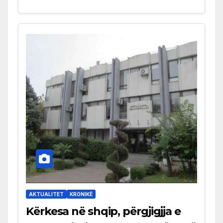
AKTUALITET
KRONIKË
Kërkesa në shqip, përgjigjja e