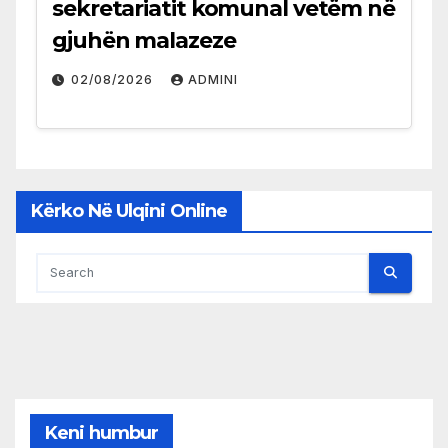
sekretariatit komunal vetëm në
gjuhën malazeze
02/08/2026
ADMINI
Kërko Në Ulqini Online
Keni humbur