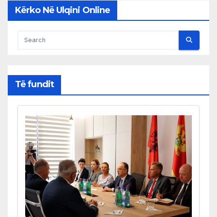
Kërko Në Ulqini Online
Të fundit