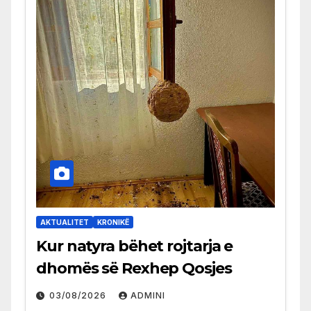
AKTUALITET
KRONIKË
Kur natyra bëhet rojtarja e
dhomës së Rexhep Qosjes
03/08/2026
ADMINI