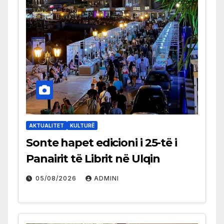
AKTUALITET
KULTURË
Sonte hapet edicioni i 25-të i
Panairit të Librit në Ulqin
05/08/2026
ADMINI