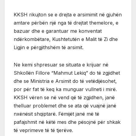
KKSH rikujton se e drejta e arsimimit në gjuhën
amtare përbën një nga të drejtat themelore, e
bazuar dhe e garantuar me konventat
ndërkombëtare, Kushtetutën e Malit të Zi dhe
Ligjin e përgjithshëm të arsimit.
Ne kemi shpresuar se situata e krijuar në
Shkollën Fillore “Mahmut Lekiq” do të zgjidhet
dhe se Ministria e Arsimit do të vetëdijësohet,
por për fat të keq ka munguar vullneti i mirë.
KKSH vëren se në vend që të zgjidhen, janë
thelluar problemet dhe se ata që vuajnë janë
nxënësit shqiptarë. Fëmijët janë më të
pafajshmit në këtë mes dhe pësojnë për shkak
të veprimeve të të tjerëve.