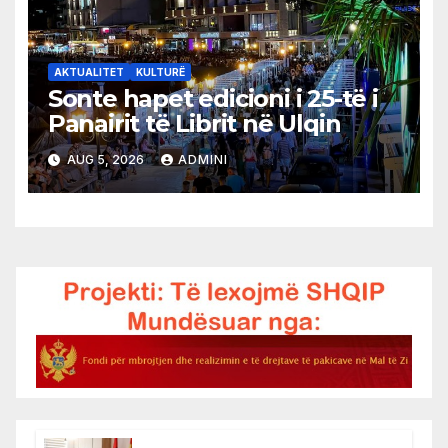
AKTUALITET
KULTURË
Sonte hapet edicioni i 25-të i
Panairit të Librit në Ulqin
AUG 5, 2026
ADMINI