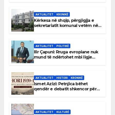
AKTUALITET
KRONIKË
Kërkesa në shqip, përgjigjja e
sekretariatit komunal vetëm në
gjuhën malazeze
AKTUALITET
POLITIKË
Ilir Çapuni: Rruga evropiane nuk
mund të ndërtohet mbi ligje
antikushtetuese
AKTUALITET
HISTORI
KRONIKË
Ismet Azizi: Petnjica bëhet
qendër e debatit shkencor për
Bihorin gjatë viteve 1939–1948
AKTUALITET
KULTURË