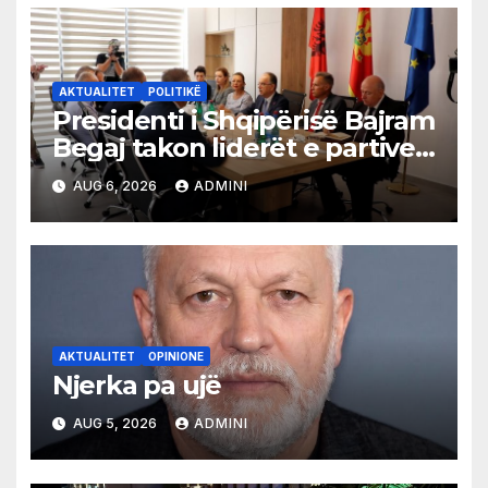
AKTUALITET
POLITIKË
Presidenti i Shqipërisë Bajram
Begaj takon liderët e partive
shqiptare në Ulqin
AUG 6, 2026
ADMINI
AKTUALITET
OPINIONE
Njerka pa ujë
AUG 5, 2026
ADMINI