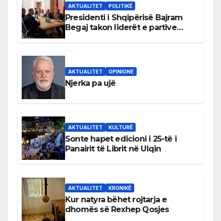
AKTUALITET
POLITIKË
Presidenti i Shqipërisë Bajram
Begaj takon liderët e partive
shqiptare në Ulqin
AKTUALITET
OPINIONE
Njerka pa ujë
AKTUALITET
KULTURË
Sonte hapet edicioni i 25-të i
Panairit të Librit në Ulqin
AKTUALITET
KRONIKË
Kur natyra bëhet rojtarja e
dhomës së Rexhep Qosjes