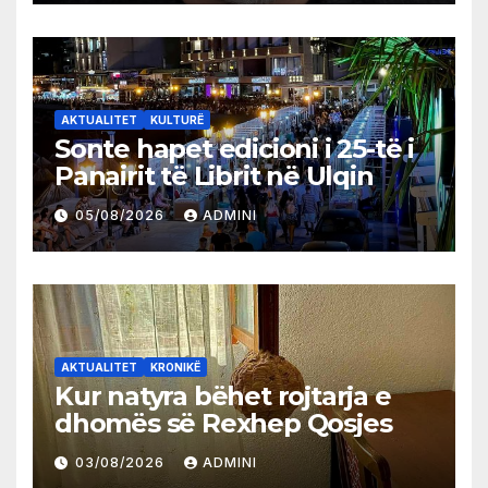
AKTUALITET
KULTURË
Sonte hapet edicioni i 25-të i
Panairit të Librit në Ulqin
05/08/2026
ADMINI
AKTUALITET
KRONIKË
Kur natyra bëhet rojtarja e
dhomës së Rexhep Qosjes
03/08/2026
ADMINI