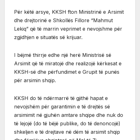
Për këtë arsye, KKSH fton Ministrinë e Arsimit
dhe drejtorinë e Shkollës Fillore “Mahmut
Lekiq” që të marrin veprimet e nevojshme për
zgjidhjen e situatës së krijuar.
I bëjmë thirrje edhe një herë Ministrisë së
Arsimit që të miratojë dhe realizojë kërkesat e
KKSH-së dhe përfundimet e Grupit të punës
për arsimin shqip.
KKSH do të ndërmarrë të gjithë hapat e
nevojshëm për garantimin e të drejtës së
arsimimit në gjuhën amtare shqipe dhe nuk do
të lejojë (do të bëjë publike, do të denoncojë)
shkeljen e të drejtave në dëm të arsimit shqip