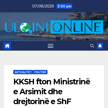
Skip
07/08/2026
3:00 pm
to
content
AKTUALITET
POLITIKË
KKSH fton Ministrinë
e Arsimit dhe
drejtorinë e ShF