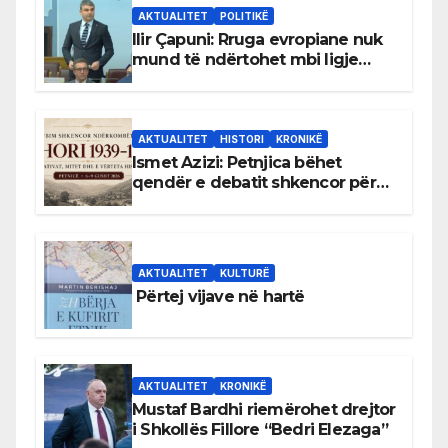
AKTUALITET
POLITIKË
Ilir Çapuni: Rruga evropiane nuk
mund të ndërtohet mbi ligje
antikushtetuese
AKTUALITET
HISTORI
KRONIKË
Ismet Azizi: Petnjica bëhet
qendër e debatit shkencor për
Bihorin gjatë viteve 1939–1948
AKTUALITET
KULTURË
Përtej vijave në hartë
AKTUALITET
KRONIKË
Mustaf Bardhi riemërohet drejtor
i Shkollës Fillore “Bedri Elezaga”