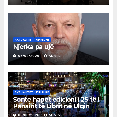
AKTUALITET
OPINIONE
Njerka pa ujë
05/08/2026
ADMINI
AKTUALITET
KULTURË
Sonte hapet edicioni i 25-të i
Panairit të Librit në Ulqin
05/08/2026
ADMINI