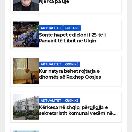
Njerka pa ujë
AKTUALITET
KULTURË
Sonte hapet edicioni i 25-të i
Panairit të Librit në Ulqin
AKTUALITET
KRONIKË
Kur natyra bëhet rojtarja e
dhomës së Rexhep Qosjes
AKTUALITET
KRONIKË
Kërkesa në shqip, përgjigjja e
sekretariatit komunal vetëm në
gjuhën malazeze