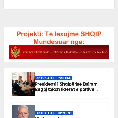
AKTUALITET
POLITIKË
Presidenti i Shqipërisë Bajram
Begaj takon liderët e partive
shqiptare në Ulqin
AKTUALITET
OPINIONE