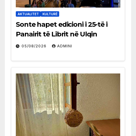
AKTUALITET
KULTURË
Sonte hapet edicioni i 25-të i
Panairit të Librit në Ulqin
05/08/2026
ADMINI