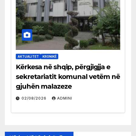
AKTUALITET
KRONIKË
Kërkesa në shqip, përgjigjja e
sekretariatit komunal vetëm në
gjuhën malazeze
02/08/2026
ADMINI