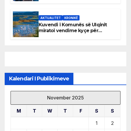
AKTUALITET
KRONIKË
Kuvendi i Komunës së Ulqinit
miratoi vendime kyçe për
mbrojtjen e natyrës dhe
menaxhimin e qëndrueshëm të
burimeve më të çmuara
Kalendari I Publikimeve
November 2025
M
T
W
T
F
S
S
1
2