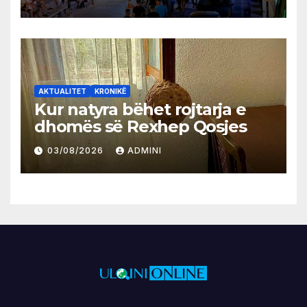
AKTUALITET
KRONIKË
Kur natyra bëhet rojtarja e
dhomës së Rexhep Qosjes
03/08/2026
ADMINI