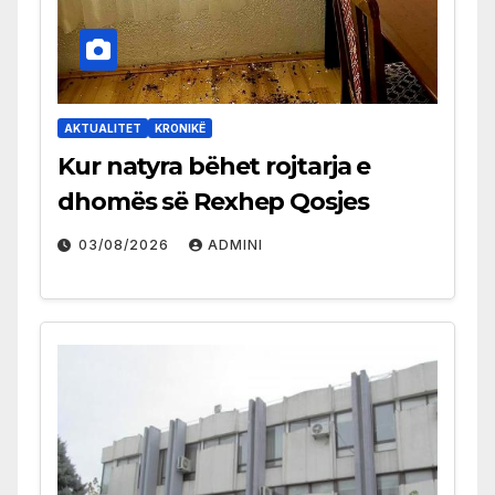
AKTUALITET
KRONIKË
Kur natyra bëhet rojtarja e
dhomës së Rexhep Qosjes
03/08/2026
ADMINI