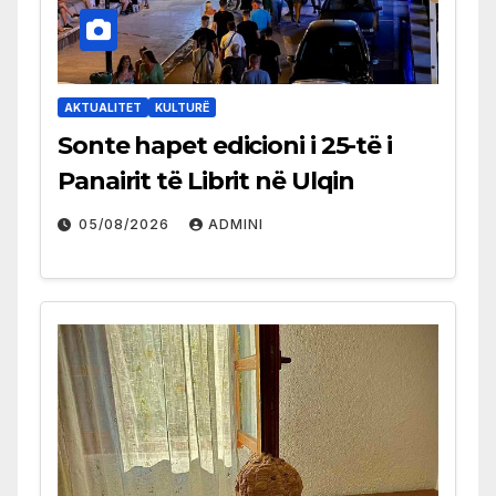
AKTUALITET
KULTURË
Sonte hapet edicioni i 25-të i
Panairit të Librit në Ulqin
05/08/2026
ADMINI