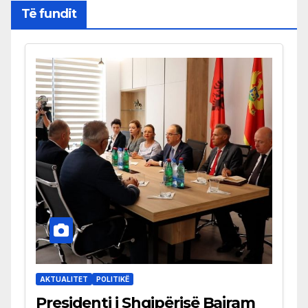
Të fundit
AKTUALITET
POLITIKË
Presidenti i Shqipërisë Bajram