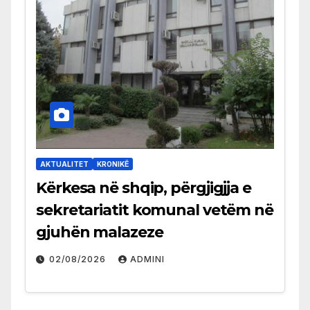
AKTUALITET
KRONIKË
Kërkesa në shqip, përgjigjja e
sekretariatit komunal vetëm në
gjuhën malazeze
02/08/2026
ADMINI