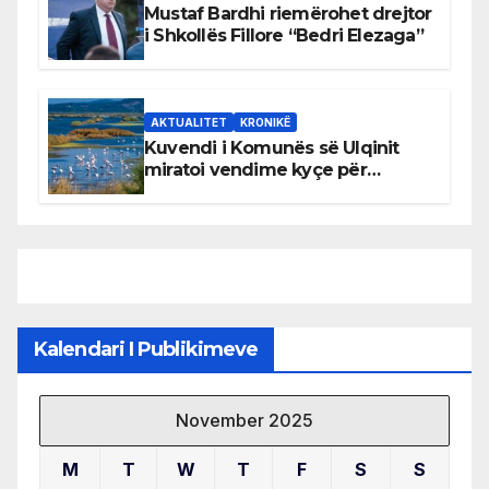
Mustaf Bardhi riemërohet drejtor
i Shkollës Fillore “Bedri Elezaga”
AKTUALITET
KRONIKË
Kuvendi i Komunës së Ulqinit
miratoi vendime kyçe për
mbrojtjen e natyrës dhe
menaxhimin e qëndrueshëm të
burimeve më të çmuara
Kalendari I Publikimeve
November 2025
M
T
W
T
F
S
S