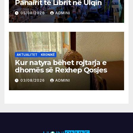
Panairit të Librit në Ulqin
05/08/2026
ADMINI
AKTUALITET
KRONIKË
Kur natyra bëhet rojtarja e
dhomës së Rexhep Qosjes
03/08/2026
ADMINI