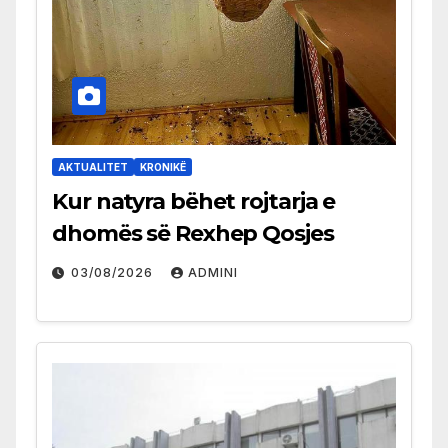
AKTUALITET
KRONIKË
Kur natyra bëhet rojtarja e
dhomës së Rexhep Qosjes
03/08/2026
ADMINI