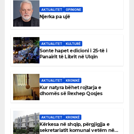
AKTUALITET
OPINIONE
Njerka pa ujë
AKTUALITET
KULTURË
Sonte hapet edicioni i 25-të i
Panairit të Librit në Ulqin
AKTUALITET
KRONIKË
Kur natyra bëhet rojtarja e
dhomës së Rexhep Qosjes
AKTUALITET
KRONIKË
Kërkesa në shqip, përgjigjja e
sekretariatit komunal vetëm në