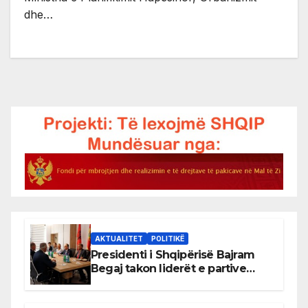
dhe…
AKTUALITET
POLITIKË
Presidenti i Shqipërisë Bajram
Begaj takon liderët e partive
shqiptare në Ulqin