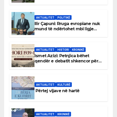
gjuhën malazeze
AKTUALITET
POLITIKË
Ilir Çapuni: Rruga evropiane nuk
mund të ndërtohet mbi ligje
antikushtetuese
AKTUALITET
HISTORI
KRONIKË
Ismet Azizi: Petnjica bëhet
qendër e debatit shkencor për
Bihorin gjatë viteve 1939–1948
AKTUALITET
KULTURË
Përtej vijave në hartë
AKTUALITET
KRONIKË