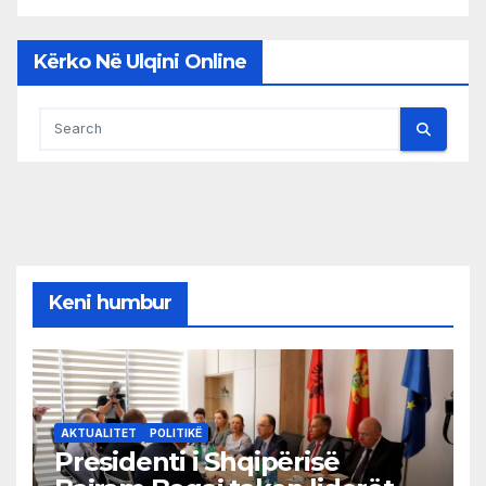
Kërko Në Ulqini Online
Keni humbur
AKTUALITET
POLITIKË
Presidenti i Shqipërisë