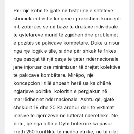
Për një kohë të gjatë në historinë e shteteve
shumëkombëshe ka qenë i pranishëm koncepti
mbizotërues se në bazë të drejtave individuale
të qytetarëve mund të zgjidhen dhe problemet
e pozitës së pakicave kombëtare. Duke u nisur
nga një logjik e tillë, si dhe për shkak të frikës
nga pasojat të një qasje të tjetër ndërnacionale,
janë injoruar ose minimizuar të drejtat kolektive
të pakicave kombëtare. Mirëpo, një
koncepcion i tillë shpesh herë ua ka dhënë
ngjarjeve politike koloritin e përgjakur në
marrëdhëniet ndërnacionale. Ashtu që, gjatë
shekullit 19 dhe 20 ka ardhur deri te viktimat
masive të njerëzëve në luftërat ndëretnike. Në
botë, që nga lufta e Dytë botërore ka pasur
rreth 250 konflikte të mëdha etnike, në të cilat