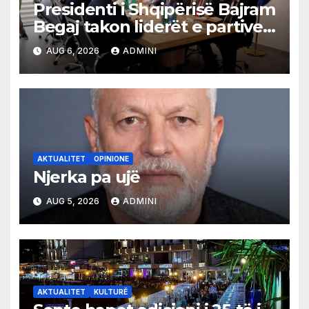
Presidenti i Shqipërisë Bajram
Begaj takon liderët e partive
shqiptare në Ulqin
AUG 6, 2026
ADMINI
AKTUALITET
OPINIONE
Njerka pa ujë
AUG 5, 2026
ADMINI
AKTUALITET
KULTURË