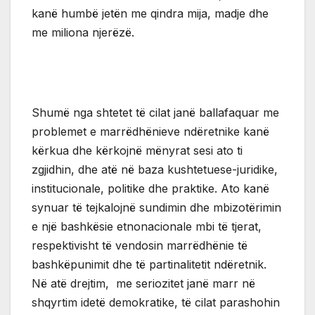
kanë humbë jetën me qindra mija, madje dhe
me miliona njerëzë.
Shumë nga shtetet të cilat janë ballafaquar me
problemet e marrëdhënieve ndëretnike kanë
kërkua dhe kërkojnë mënyrat sesi ato ti
zgjidhin, dhe atë në baza kushtetuese-juridike,
institucionale, politike dhe praktike. Ato kanë
synuar të tejkalojnë sundimin dhe mbizotërimin
e një bashkësie etnonacionale mbi të tjerat,
respektivisht të vendosin marrëdhënie të
bashkëpunimit dhe të partinalitetit ndëretnik.
Në atë drejtim, me seriozitet janë marr në
shqyrtim idetë demokratike, të cilat parashohin