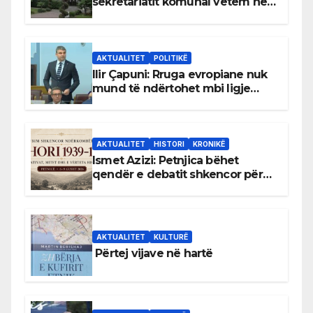
sekretariatit komunal vetëm në
gjuhën malazeze
AKTUALITET
POLITIKË
Ilir Çapuni: Rruga evropiane nuk
mund të ndërtohet mbi ligje
antikushtetuese
AKTUALITET
HISTORI
KRONIKË
Ismet Azizi: Petnjica bëhet
qendër e debatit shkencor për
Bihorin gjatë viteve 1939–1948
AKTUALITET
KULTURË
Përtej vijave në hartë