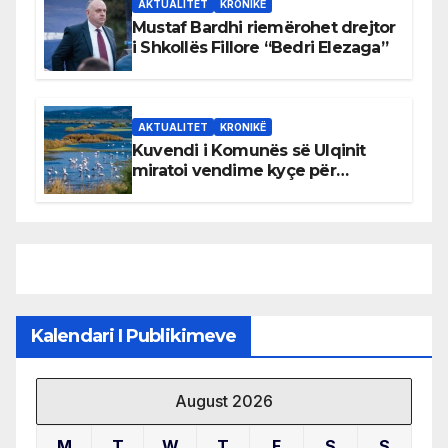
AKTUALITET
KRONIKË
Mustaf Bardhi riemërohet drejtor
i Shkollës Fillore “Bedri Elezaga”
AKTUALITET
KRONIKË
Kuvendi i Komunës së Ulqinit
miratoi vendime kyçe për
mbrojtjen e natyrës dhe
menaxhimin e qëndrueshëm të
burimeve më të çmuara
Kalendari I Publikimeve
August 2026
M
T
W
T
F
S
S