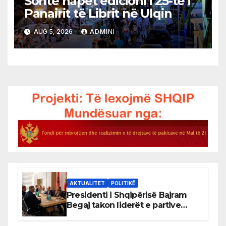
Sonte hapet edicioni i 25-të i
Panairit të Librit në Ulqin
AUG 5, 2026
ADMINI
AKTUALITET
POLITIKË
Presidenti i Shqipërisë Bajram
Begaj takon liderët e partive
shqiptare në Ulqin