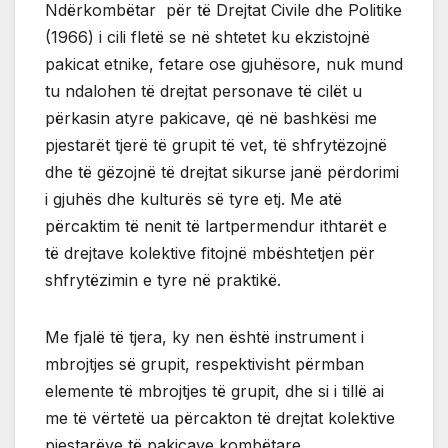
Ndërkombëtar për të Drejtat Civile dhe Politike
(1966) i cili fletë se në shtetet ku ekzistojnë
pakicat etnike, fetare ose gjuhësore, nuk mund
tu ndalohen të drejtat personave të cilët u
përkasin atyre pakicave, që në bashkësi me
pjestarët tjerë të grupit të vet, të shfrytëzojnë
dhe të gëzojnë të drejtat sikurse janë përdorimi
i gjuhës dhe kulturës së tyre etj. Me atë
përcaktim të nenit të lartpermendur ithtarët e
të drejtave kolektive fitojnë mbështetjen për
shfrytëzimin e tyre në praktikë.
Me fjalë të tjera, ky nen është instrument i
mbrojtjes së grupit, respektivisht përmban
elemente të mbrojtjes të grupit, dhe si i tillë ai
me të vërtetë ua përcakton të drejtat kolektive
pjestarëve të pakicave kombëtare.