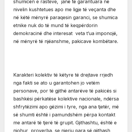
shumicën e rasteve, janë të garantuara në
nivelin kushtetues apo me ligje të veçanta dhe
në këtë mënyrë paraqesin garanci, se shumica
etnike nuk do të mund të keqpërdorin
demokracinë dhe interesat veta t’ua imponojë,
në mënyrë të njëanshme, pakicave kombëtare.
Karakteri kolektiv të këtyre të drejtave rrjedh
nga fakti se ato u garantohen jo vetëm
personave, por të gjithë antarëve të pakicës si
bashkësi përkatëse kolektive nacionale, ndërsa
shfrytëzimi apo gëzimi i tyre, nga ana tjetër, më
së shumti është i pamundshëm përpa kontakt
me antarë të tjerë të grupit. Gjithashtu, është e
njohur proverba, se njeriu para së gjithash