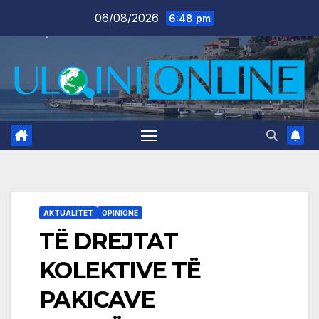
Skip
06/08/2026
6:48 pm
to
content
AKTUALITET
OPINIONE
TË DREJTAT
KOLEKTIVE TË
PAKICAVE