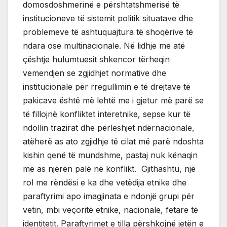
domosdoshmerinë e përshtatshmerisë të
institucioneve të sistemit politik situatave dhe
problemeve të ashtuquajtura të shoqërive të
ndara ose multinacionale. Në lidhje me atë
çështje hulumtuesit shkencor tërheqin
vemendjen se zgjidhjet normative dhe
institucionale për rregullimin e të drejtave të
pakicave është më lehtë me i gjetur më parë se
të fillojnë konfliktet interetnike, sepse kur të
ndollin trazirat dhe përleshjet ndërnacionale,
atëherë as ato zgjidhje të cilat më parë ndoshta
kishin qenë të mundshme, pastaj nuk kënaqin
më as njërën palë në konflikt. Gjithashtu, një
rol me rëndësi e ka dhe vetëdija etnike dhe
paraftyrimi apo imagjinata e ndonjë grupi për
vetin, mbi veçoritë etnike, nacionale, fetare të
identitetit. Paraftyrimet e tilla përshkojnë jetën e