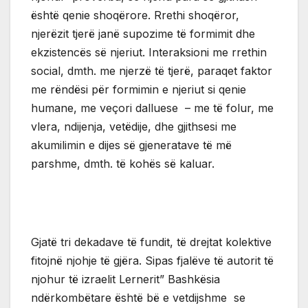
është qenie shoqërore. Rrethi shoqëror,
njerëzit tjerë janë supozime të formimit dhe
ekzistencës së njeriut. Interaksioni me rrethin
social, dmth. me njerzë të tjerë, paraqet faktor
me rëndësi për formimin e njeriut si qenie
humane, me veçori dalluese – me të folur, me
vlera, ndijenja, vetëdije, dhe gjithsesi me
akumilimin e dijes së gjeneratave të më
parshme, dmth. të kohës së kaluar.
Gjatë tri dekadave të fundit, të drejtat kolektive
fitojnë njohje të gjëra. Sipas fjalëve të autorit të
njohur të izraelit Lernerit” Bashkësia
ndërkombëtare është bë e vetdijshme se