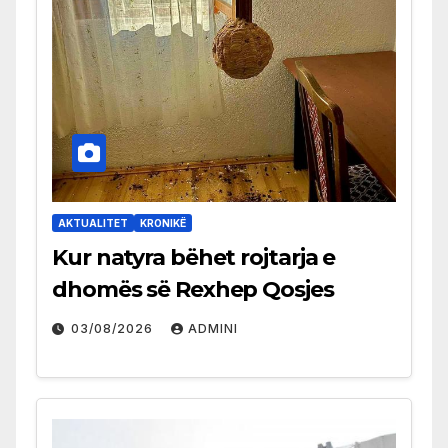
AKTUALITET
KRONIKË
Kur natyra bëhet rojtarja e
dhomës së Rexhep Qosjes
03/08/2026
ADMINI