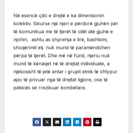
Në esencë çdo e drejtë e ka dimensionin
kolektiv. Sikurse një njeri e përdorë gjuhën për
të komunikua me të tjerët të cilët atë gjuhë e
njohin, ashtu as shprehja e lirë, bashkimi,
shoqërimit etj. nuk mund të paramëndohen
përpa të tjerët. Dhe më në fund, njeriu nuk
mund të kënaqet në të drejtat individuale, a
njëkosisht të jetë antar i grupit etnik të shtypur
apo të privuar nga të drejtat ligjore, ose të
pakicës së rrezikuar kombëtare.