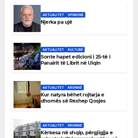
AKTUALITET
OPINIONE
Njerka pa ujë
AKTUALITET
KULTURË
Sonte hapet edicioni i 25-të i
Panairit të Librit në Ulqin
AKTUALITET
KRONIKË
Kur natyra bëhet rojtarja e
dhomës së Rexhep Qosjes
AKTUALITET
KRONIKË
Kërkesa në shqip, përgjigjja e