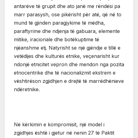
antarëve të grupit dhe ato janë me rëndësi pa
marr parasysh, ose pikërisht për atë, që në to
mund të gjinden paragjykime të mëdha,
paraftyrime dhe ndjenja të gabuara, elemente
mitike, iracionale dhe botëkuptime të
njëanshme etj. Natyrisht se një gjëndje e tillë e
vetëdijes dhe kulturës etnike, veçenarisht kur
ndonjë etnicitet vepron dhe mendon nga pozita
etnocentrike dhe të nacionalizmit ekstrem e
vështirëson zgjidhjen e drejtë të marrëdhënieve
ndëretnike.
Në kërkimin e kompromisit, një model i
zgjidhjes është i gjetur në nenin 27 të Paktit