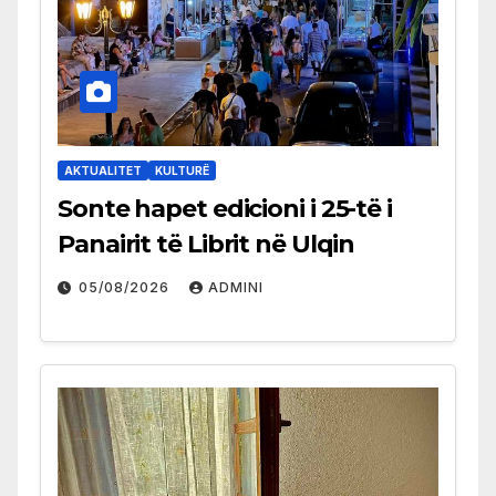
AKTUALITET
KULTURË
Sonte hapet edicioni i 25-të i
Panairit të Librit në Ulqin
05/08/2026
ADMINI