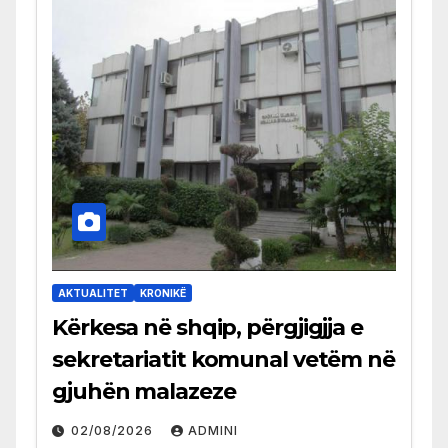
AKTUALITET
KRONIKË
Kërkesa në shqip, përgjigjja e
sekretariatit komunal vetëm në
gjuhën malazeze
02/08/2026
ADMINI