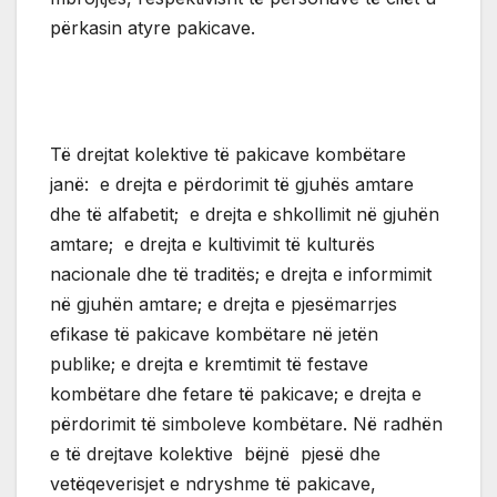
përkasin atyre pakicave.
Të drejtat kolektive të pakicave kombëtare
janë: e drejta e përdorimit të gjuhës amtare
dhe të alfabetit; e drejta e shkollimit në gjuhën
amtare; e drejta e kultivimit të kulturës
nacionale dhe të traditës; e drejta e informimit
në gjuhën amtare; e drejta e pjesëmarrjes
efikase të pakicave kombëtare në jetën
publike; e drejta e kremtimit të festave
kombëtare dhe fetare të pakicave; e drejta e
përdorimit të simboleve kombëtare. Në radhën
e të drejtave kolektive bëjnë pjesë dhe
vetëqeverisjet e ndryshme të pakicave,