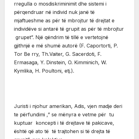
rregulla o mosdiskriminimit dhe sistemi i
përqendruar në individ nuk janë të
mjaftueshme as për të mbrojtur të drejtat e
individëve si antarë të grupit as për të mbrojtur
grupet”. Një qëndrim të tillë e vertetojnë
gjithnjë e më shumë autorë (F. Caportorti, P.
Tor Be rry, Th.Vaiter, G. Sacerdoti, F.
Ermasaga, Y. Dinstein, O. Kimminich, W.
Kymlika, H. Poultoni, etj.).
Juristi i njohur amerikan, Adis, vjen madje deri
te përfundimi ,” se mënyra e vetme për tu
kuptuar koncepti i të drejtave të pakicave,
është që ato të të trajtohen si të drejta të