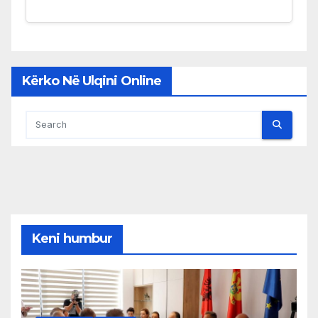
Kërko Në Ulqini Online
Keni humbur