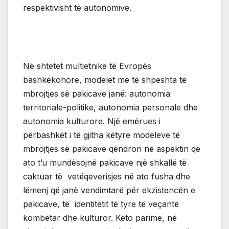
respektivisht të autonomive.
Në shtetet multietnike të Evropës
bashkëkohore, modelet më të shpeshta të
mbrojtjes së pakicave janë: autonomia
territoriale-politike, autonomia personale dhe
autonomia kulturore. Një emërues i
përbashkët i të gjitha këtyre modeleve të
mbrojtjes së pakicave qëndron në aspektin që
ato t’u mundësojnë pakicave një shkallë të
caktuar të vetëqeverisjes në ato fusha dhe
lëmenj që janë vendimtarë për ekzistencën e
pakicave, të identitetit të tyre të veçantë
kombëtar dhe kulturor. Këto parime, në