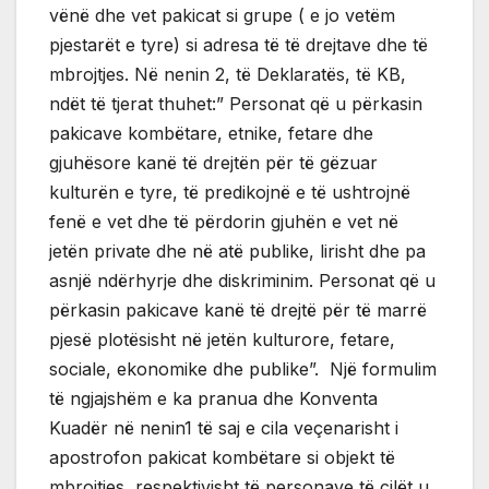
vënë dhe vet pakicat si grupe ( e jo vetëm
pjestarët e tyre) si adresa të të drejtave dhe të
mbrojtjes. Në nenin 2, të Deklaratës, të KB,
ndët të tjerat thuhet:” Personat që u përkasin
pakicave kombëtare, etnike, fetare dhe
gjuhësore kanë të drejtën për të gëzuar
kulturën e tyre, të predikojnë e të ushtrojnë
fenë e vet dhe të përdorin gjuhën e vet në
jetën private dhe në atë publike, lirisht dhe pa
asnjë ndërhyrje dhe diskriminim. Personat që u
përkasin pakicave kanë të drejtë për të marrë
pjesë plotësisht në jetën kulturore, fetare,
sociale, ekonomike dhe publike”. Një formulim
të ngjajshëm e ka pranua dhe Konventa
Kuadër në nenin1 të saj e cila veçenarisht i
apostrofon pakicat kombëtare si objekt të
mbrojtjes, respektivisht të personave të cilët u