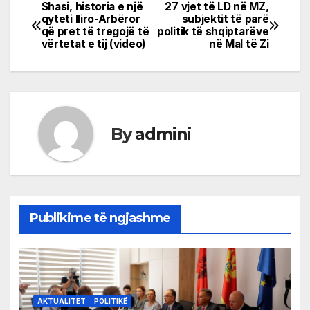
Shasi, historia e një
27 vjet të LD në MZ,
Post
qyteti Iliro-Arbëror
subjektit të parë
që pret të tregojë të
politik të shqiptarëve
navigation
vërtetat e tij (video)
në Mal të Zi
By
admini
Publikime të ngjashme
AKTUALITET
POLITIKË