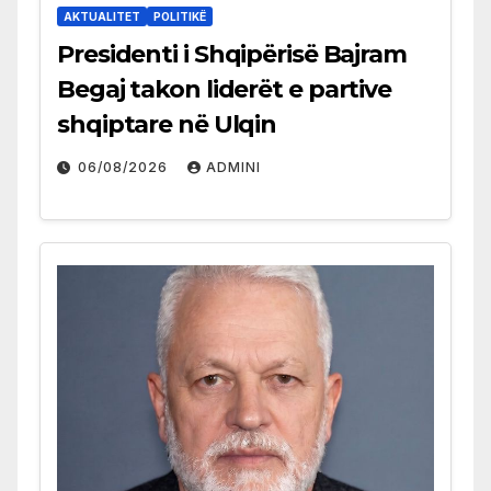
AKTUALITET
POLITIKË
Presidenti i Shqipërisë Bajram
Begaj takon liderët e partive
shqiptare në Ulqin
06/08/2026
ADMINI