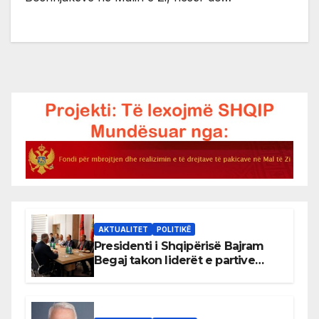
AKTUALITET
POLITIKË
Presidenti i Shqipërisë Bajram
Begaj takon liderët e partive
shqiptare në Ulqin