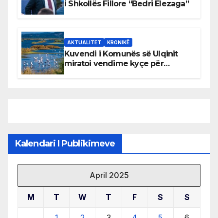
i Shkollës Fillore “Bedri Elezaga”
AKTUALITET
KRONIKË
Kuvendi i Komunës së Ulqinit
miratoi vendime kyçe për
mbrojtjen e natyrës dhe
menaxhimin e qëndrueshëm të
burimeve më të çmuara
Kalendari I Publikimeve
April 2025
M
T
W
T
F
S
S
1
2
3
4
5
6