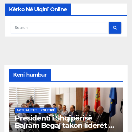
Kërko Në Ulqini Online
Keni humbur
AKTUALITET
POLITIKË
Presidenti i Shqipërisë
Bajram Begaj takon liderët e