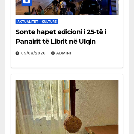
AKTUALITET
KULTURË
Sonte hapet edicioni i 25-të i
Panairit të Librit në Ulqin
05/08/2026
ADMINI