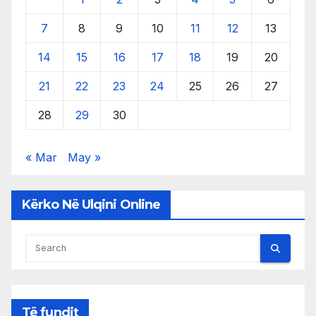
7
8
9
10
11
12
13
14
15
16
17
18
19
20
21
22
23
24
25
26
27
28
29
30
« Mar
May »
Kërko Në Ulqini Online
Të fundit