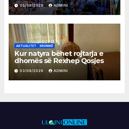
05/08/2026
ADMINI
AKTUALITET
KRONIKË
Kur natyra bëhet rojtarja e
dhomës së Rexhep Qosjes
03/08/2026
ADMINI