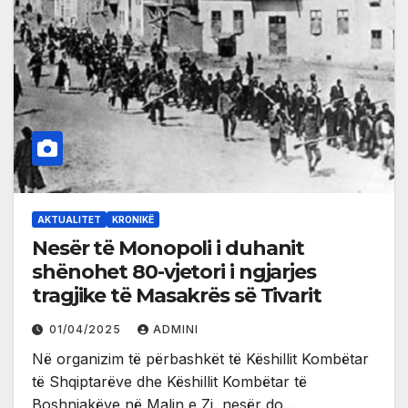
AKTUALITET
KRONIKË
Nesër të Monopoli i duhanit
shënohet 80-vjetori i ngjarjes
tragjike të Masakrës së Tivarit
01/04/2025
ADMINI
Në organizim të përbashkët të Këshillit Kombëtar
të Shqiptarëve dhe Këshillit Kombëtar të
Boshnjakëve në Malin e Zi, nesër do…