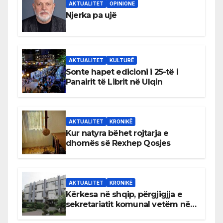
AKTUALITET
OPINIONE
Njerka pa ujë
AKTUALITET
KULTURË
Sonte hapet edicioni i 25-të i
Panairit të Librit në Ulqin
AKTUALITET
KRONIKË
Kur natyra bëhet rojtarja e
dhomës së Rexhep Qosjes
AKTUALITET
KRONIKË
Kërkesa në shqip, përgjigjja e
sekretariatit komunal vetëm në
gjuhën malazeze