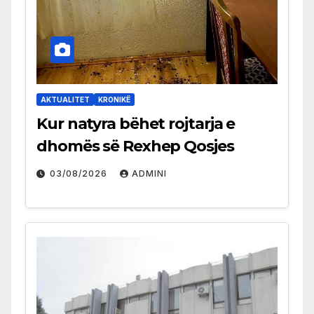
AKTUALITET
KRONIKË
Kur natyra bëhet rojtarja e
dhomës së Rexhep Qosjes
03/08/2026
ADMINI