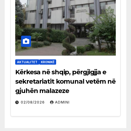
AKTUALITET
KRONIKË
Kërkesa në shqip, përgjigjja e
sekretariatit komunal vetëm në
gjuhën malazeze
02/08/2026
ADMINI