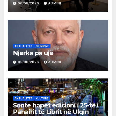
partive shqiptare në Ulqin
06/08/2026
ADMINI
AKTUALITET
OPINIONE
Njerka pa ujë
05/08/2026
ADMINI
AKTUALITET
KULTURË
Sonte hapet edicioni i 25-të i
Panairit të Librit në Ulqin