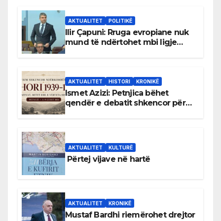
AKTUALITET
POLITIKË
Ilir Çapuni: Rruga evropiane nuk
mund të ndërtohet mbi ligje
antikushtetuese
AKTUALITET
HISTORI
KRONIKË
Ismet Azizi: Petnjica bëhet
qendër e debatit shkencor për
Bihorin gjatë viteve 1939–1948
AKTUALITET
KULTURË
Përtej vijave në hartë
AKTUALITET
KRONIKË
Mustaf Bardhi riemërohet drejtor