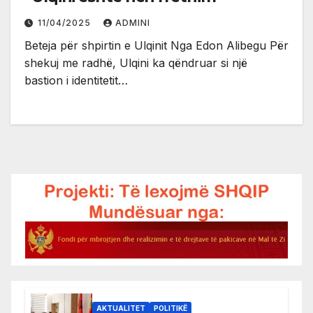
11/04/2025
ADMINI
Beteja për shpirtin e Ulqinit Nga Edon Alibegu Për
shekuj me radhë, Ulqini ka qëndruar si një
bastion i identitetit…
AKTUALITET
POLITIKË