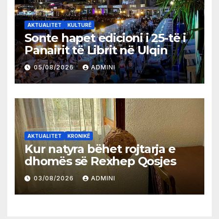
AKTUALITET
KULTURË
Sonte hapet edicioni i 25-të i
Panairit të Librit në Ulqin
05/08/2026
ADMINI
AKTUALITET
KRONIKË
Kur natyra bëhet rojtarja e
dhomës së Rexhep Qosjes
03/08/2026
ADMINI