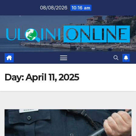
Skip
08/08/2026
10:16 am
to
content
Day:
April 11, 2025