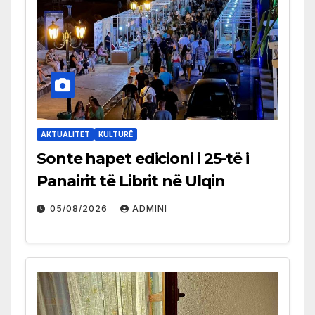
AKTUALITET
KULTURË
Sonte hapet edicioni i 25-të i
Panairit të Librit në Ulqin
05/08/2026
ADMINI