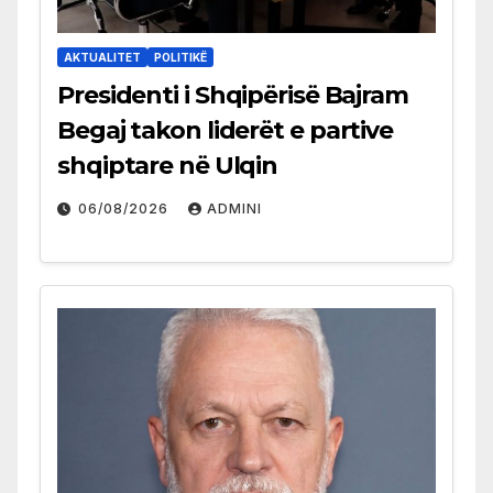
AKTUALITET
POLITIKË
Presidenti i Shqipërisë Bajram
Begaj takon liderët e partive
shqiptare në Ulqin
06/08/2026
ADMINI