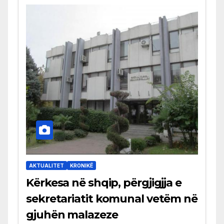
AKTUALITET
KRONIKË
Kërkesa në shqip, përgjigjja e
sekretariatit komunal vetëm në
gjuhën malazeze