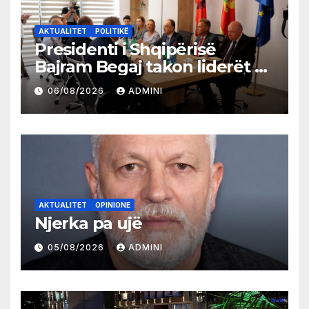
AKTUALITET
POLITIKË
Presidenti i Shqipërisë
Bajram Begaj takon liderët e
partive shqiptare në Ulqin
06/08/2026
ADMINI
AKTUALITET
OPINIONE
Njerka pa ujë
05/08/2026
ADMINI