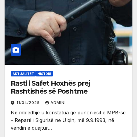
AKTUALITET
HISTORI
Rasti i Safet Hoxhës prej
Rashtishës së Poshtme
11/04/2025
ADMINI
Në mbledhje u konstatua që punonjësit e MPB-së
– Reparti i Sigurisë në Ulqin, më 9.9.1993, në
vendin e quajtur…