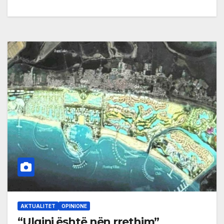
AKTUALITET
OPINIONE
“Ulqini është nën rrethim”