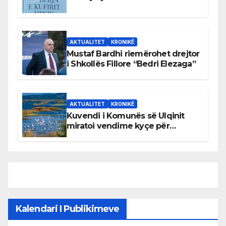
AKTUALITET
KRONIKË
Mustaf Bardhi riemërohet drejtor
i Shkollës Fillore “Bedri Elezaga”
AKTUALITET
KRONIKË
Kuvendi i Komunës së Ulqinit
miratoi vendime kyçe për
mbrojtjen e natyrës dhe
menaxhimin e qëndrueshëm të
burimeve më të çmuara
Kalendari I Publikimeve