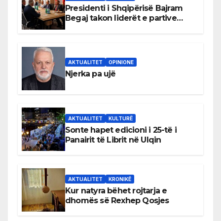
Presidenti i Shqipërisë Bajram
Begaj takon liderët e partive
shqiptare në Ulqin
AKTUALITET
OPINIONE
Njerka pa ujë
AKTUALITET
KULTURË
Sonte hapet edicioni i 25-të i
Panairit të Librit në Ulqin
AKTUALITET
KRONIKË
Kur natyra bëhet rojtarja e
dhomës së Rexhep Qosjes