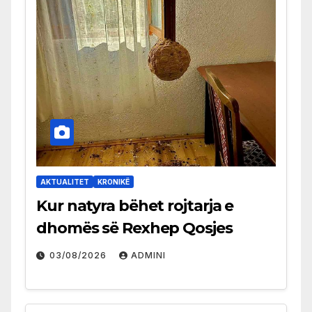
AKTUALITET
KRONIKË
Kur natyra bëhet rojtarja e
dhomës së Rexhep Qosjes
03/08/2026
ADMINI