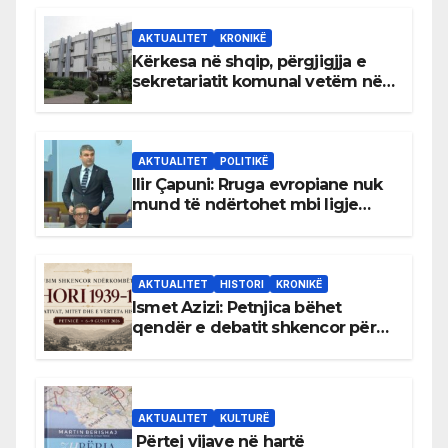
AKTUALITET
KRONIKË
Kërkesa në shqip, përgjigjja e
sekretariatit komunal vetëm në
gjuhën malazeze
AKTUALITET
POLITIKË
Ilir Çapuni: Rruga evropiane nuk
mund të ndërtohet mbi ligje
antikushtetuese
AKTUALITET
HISTORI
KRONIKË
Ismet Azizi: Petnjica bëhet
qendër e debatit shkencor për
Bihorin gjatë viteve 1939–1948
AKTUALITET
KULTURË
Përtej vijave në hartë