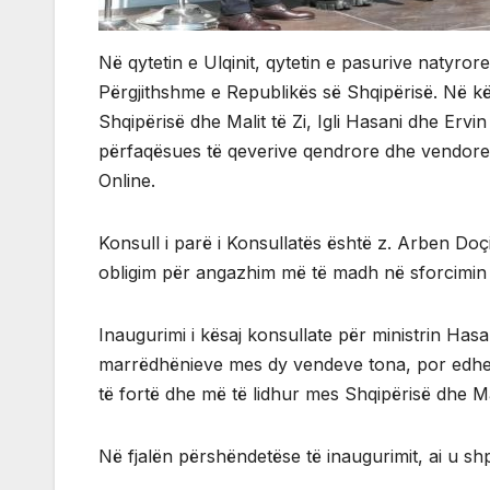
Në qytetin e Ulqinit, qytetin e pasurive natyror
Përgjithshme e Republikës së Shqipërisë. Në kë
Shqipërisë dhe Malit të Zi, Igli Hasani dhe Erv
përfaqësues të qeverive qendrore dhe vendore, t
Online.
Konsull i parë i Konsullatës është z. Arben Doçi
obligim për angazhim më të madh në sforcimin
Inaugurimi i kësaj konsullate për ministrin Has
marrëdhënieve mes dy vendeve tona, por edhe 
të fortë dhe më të lidhur mes Shqipërisë dhe Mal
Në fjalën përshëndetëse të inaugurimit, ai u sh