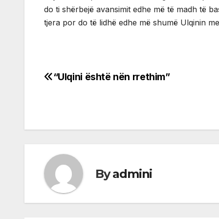
do ti shërbejë avansimit edhe më të madh të bas
tjera por do të lidhë edhe më shumë Ulqinin me
“Ulqini është nën rrethim”
Post
navigation
By
admini