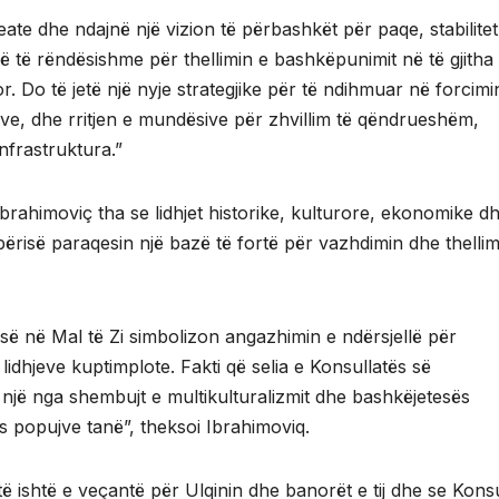
eate dhe ndajnë një vizion të përbashkët për paqe, stabilite
ë të rëndësishme për thellimin e bashkëpunimit në të gjitha
r. Do të jetë një nyje strategjike për të ndihmuar në forcimi
e, dhe rritjen e mundësive për zhvillim të qëndrueshëm,
infrastruktura.”
 Ibrahimoviç tha se lidhjet historike, kulturore, ekonomike d
përisë paraqesin një bazë të fortë për vazhdimin dhe thellim
risë në Mal të Zi simbolizon angazhimin e ndërsjellë për
dhjeve kuptimplote. Fakti që selia e Konsullatës së
 një nga shembujt e multikulturalizmit dhe bashkëjetesës
s popujve tanë”, theksoi Ibrahimoviq.
të ishtë e veçantë për Ulqinin dhe banorët e tij dhe se Kons