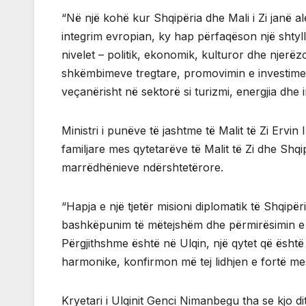
“Në një kohë kur Shqipëria dhe Mali i Zi janë al
integrim evropian, ky hap përfaqëson një shtyll
nivelet – politik, ekonomik, kulturor dhe njerëzo
shkëmbimeve tregtare, promovimin e investimev
veçanërisht në sektorë si turizmi, energjia dhe 
Ministri i punëve të jashtme të Malit të Zi Ervin
familjare mes qytetarëve të Malit të Zi dhe Shqi
marrëdhënieve ndërshtetërore.
“Hapja e një tjetër misioni diplomatik të Shqipë
bashkëpunim të mëtejshëm dhe përmirësimin e li
Përgjithshme është në Ulqin, një qytet që është
harmonike, konfirmon më tej lidhjen e fortë me
Kryetari i Ulqinit Genci Nimanbegu tha se kjo di