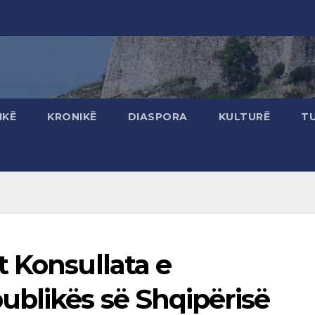
IKË
KRONIKË
DIASPORA
KULTURË
T
 Konsullata e
ublikës së Shqipërisë