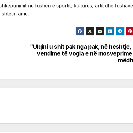
hkëpunimit në fushën e sportit, kulturës, artit dhe fushave
 shtetin amë.
”Ulqini u shit pak nga pak, në heshtje,
vendime të vogla e në mosveprime
mëdh