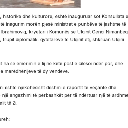
e, historike dhe kulturore, është inauguruar sot Konsullata 
të inagurim morën pjesë ministrat e punbëve të jashtme të
in Ibrahimoviq, kryetari i Komunës së Ulqinit Genci Nimanbeg
rupit diplomatik, qytetarëve të Ulqinit etj, shkruan Ulqini
t ha se emërimin e tij në këtë post e cilësoi nder por, dhe
 e marëdhënijeve të dy vendeve.
ani është njëkohësisht dëshmi e raportit të veçantë dhe
një angazhimi të përbashkët për të ndërtuar një të ardhm
it të Zi.
preh: