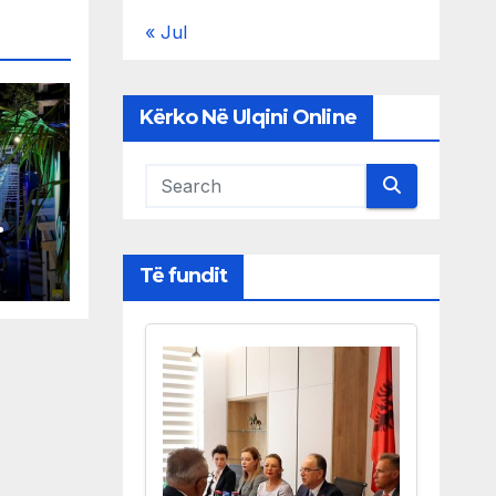
« Jul
Kërko Në Ulqini Online
 në
Të fundit