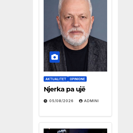
AKTUALITET
OPINIONE
Njerka pa ujë
05/08/2026
ADMINI