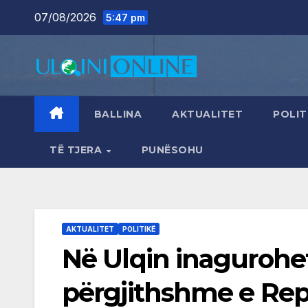
Skip
07/08/2026
5:47 pm
to
content
BALLINA
AKTUALITET
POLIT
TË TJERA
PUNËSOHU
AKTUALITET
POLITIKË
Në Ulqin inagurohet
përgjithshme e Rep