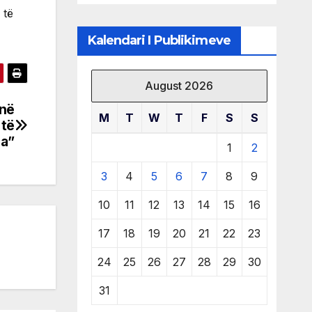
të burimeve më
 të
të çmuara
Kalendari I Publikimeve
August 2026
 në
M
T
W
T
F
S
S
 të
a”
1
2
3
4
5
6
7
8
9
10
11
12
13
14
15
16
17
18
19
20
21
22
23
24
25
26
27
28
29
30
31