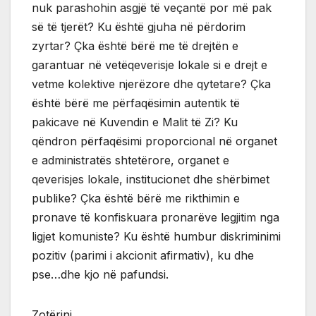
nuk parashohin asgjë të veçantë por më pak
së të tjerët? Ku është gjuha në përdorim
zyrtar? Çka është bërë me të drejtën e
garantuar në vetëqeverisje lokale si e drejt e
vetme kolektive njerëzore dhe qytetare? Çka
është bërë me përfaqësimin autentik të
pakicave në Kuvendin e Malit të Zi? Ku
qëndron përfaqësimi proporcional në organet
e administratës shtetërore, organet e
qeverisjes lokale, institucionet dhe shërbimet
publike? Çka është bërë me rikthimin e
pronave të konfiskuara pronarëve legjitim nga
ligjet komuniste? Ku është humbur diskriminimi
pozitiv (parimi i akcionit afirmativ), ku dhe
pse…dhe kjo në pafundsi.
Zotërinj,