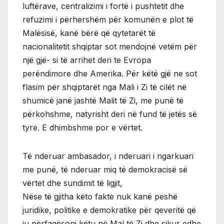
luftërave, centralizimi i fortë i pushtetit dhe
refuzimi i përhershëm për komunën e plot të
Malësisë, kanë bërë që qytetarët të
nacionalitetit shqiptar sot mendojnë vetëm për
një gjë- si të arrihet deri te Evropa
perëndimore dhe Amerika. Për këtë gjë ne sot
flasim për shqiptarët nga Mali i Zi të cilët në
shumicë janë jashtë Malit të Zi, me punë të
përkohshme, natyrisht deri në fund të jetës së
tyre. E dhimbshme por e vërtet.
Të nderuar ambasador, i nderuari i ngarkuari
me punë, të nderuar miq të demokracisë së
vërtet dhe sundimit të ligjit,
Nëse të gjitha këto fakte nuk kanë peshë
juridike, politike e demokratike për qeveritë që
ju përfaqësoni këtu në Mal të Zi dhe sikur edhe