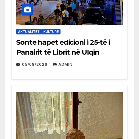
AKTUALITET
KULTURË
Sonte hapet edicioni i 25-të i
Panairit të Librit në Ulqin
05/08/2026
ADMINI