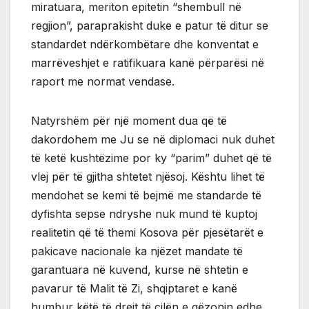
miratuara, meriton epitetin “shembull në
regjion”, paraprakisht duke e patur të ditur se
standardet ndërkombëtare dhe konventat e
marrëveshjet e ratifikuara kanë përparësi në
raport me normat vendase.
Natyrshëm për një moment dua që të
dakordohem me Ju se në diplomaci nuk duhet
të ketë kushtëzime por ky “parim” duhet që të
vlej për të gjitha shtetet njësoj. Kështu lihet të
mendohet se kemi të bejmë me standarde të
dyfishta sepse ndryshe nuk mund të kuptoj
realitetin që të themi Kosova për pjesëtarët e
pakicave nacionale ka njëzet mandate të
garantuara në kuvend, kurse në shtetin e
pavarur të Malit të Zi, shqiptaret e kanë
humbur këtë të drejt të cilën e gëzonin edhe