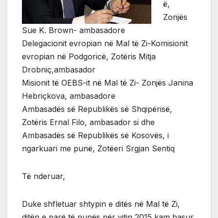
ë,
Zonjës
Sue K. Brown- ambasadore
Delegacionit evropian në Mal të Zi-Komisionit
evropian në Podgoricë, Zotëris Mitja
Drobniç,ambasador
Misionit të OEBS-it në Mal të Zi- Zonjës Janina
Hebriçkova, ambasadore
Ambasadës së Republikës së Shqipërisë,
Zotëris Ernal Filo, ambasador si dhe
Ambasadës së Republikës së Kosovës, i
ngarkuari me punë, Zotëeri Srgjan Sentiq
Të nderuar,
Duke shfletuar shtypin e ditës në Mal të Zi,
ditën e parë të punës për vitin 2015 kam hasur