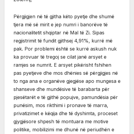
Përgjigjen në të gjitha këto pyetje dhe shumë
tjera më së mirit e jep numri i banorëve të
nacionalitetit shqiptar në Mal të Zi. Sipas
regjistrimit të fundit gjithsej 4,91%, kurrë më
pak. Por problemi është se kurrë askush nuk
ka provuar të tregoj se cilat janë arsyet e
ramjes se numrit. E arsyet pikërisht fshihen
pas pyetjeve dhe mos dhënies së përgjigjes në
to nga ana e organëve gjegjëse apo mungesa e
shanseve dhe mundësive të barabarta për
pjesëtarët e të gjithë popujve, pamundësia për
punësim, mos rikthimi i pronave të marra,
privatizimet e këqija dhe të dyshimta, proceset
gjygjësore shpesh të montuara me motive
politike, mobilizimi me dhunë në periudhën e