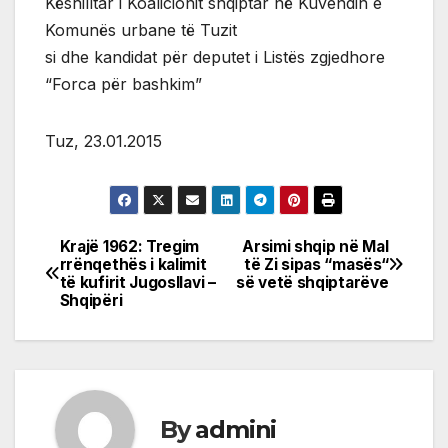
Këshilltar i Koalicionit shqiptar në Kuvendin e
Komunës urbane të Tuzit
si dhe kandidat për deputet i Listës zgjedhore
“Forca për bashkim”
Tuz, 23.01.2015
Krajë 1962: Tregim
Arsimi shqip në Mal
Post
rrënqethës i kalimit
të Zi sipas “masës“
të kufirit Jugosllavi –
së vetë shqiptarëve
navigation
Shqipëri
By
admini