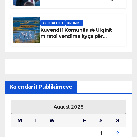
AKTUALITET
KRONIKË
Kuvendi i Komunës së Ulqinit
miratoi vendime kyçe për
mbrojtjen e natyrës dhe
menaxhimin e qëndrueshëm të
burimeve më të çmuara
Kalendari I Publikimeve
August 2026
M
T
W
T
F
S
S
1
2