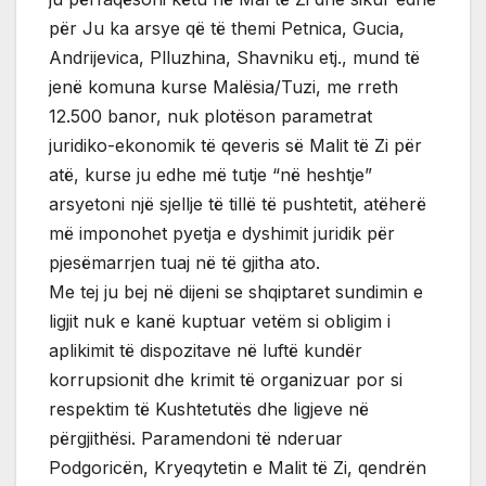
për Ju ka arsye që të themi Petnica, Gucia,
Andrijevica, Plluzhina, Shavniku etj., mund të
jenë komuna kurse Malësia/Tuzi, me rreth
12.500 banor, nuk plotëson parametrat
juridiko-ekonomik të qeveris së Malit të Zi për
atë, kurse ju edhe më tutje “në heshtje”
arsyetoni një sjellje të tillë të pushtetit, atëherë
më imponohet pyetja e dyshimit juridik për
pjesëmarrjen tuaj në të gjitha ato.
Me tej ju bej në dijeni se shqiptaret sundimin e
ligjit nuk e kanë kuptuar vetëm si obligim i
aplikimit të dispozitave në luftë kundër
korrupsionit dhe krimit të organizuar por si
respektim të Kushtetutës dhe ligjeve në
përgjithësi. Paramendoni të nderuar
Podgoricën, Kryeqytetin e Malit të Zi, qendrën