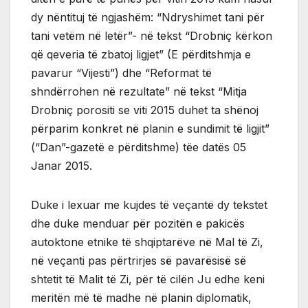
dy nëntituj të ngjashëm: “Ndryshimet tani për
tani vetëm në letër”- në tekst “Drobniç kërkon
që qeveria të zbatoj ligjet” (E përditshmja e
pavarur “Vijesti”) dhe “Reformat të
shndërrohen në rezultate” në tekst “Mitja
Drobniç porositi se viti 2015 duhet ta shënoj
përparim konkret në planin e sundimit të ligjit”
(“Dan”-gazetë e përditshme) tëe datës 05
Janar 2015.
Duke i lexuar me kujdes të veçantë dy tekstet
dhe duke menduar për pozitën e pakicës
autoktone etnike të shqiptarëve në Mal të Zi,
në veçanti pas përtrirjes së pavarësisë së
shtetit të Malit të Zi, për të cilën Ju edhe keni
meritën më të madhe në planin diplomatik,