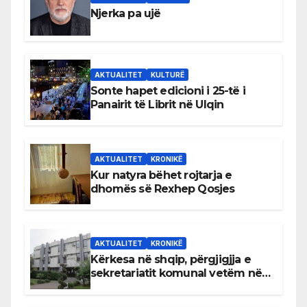
Njerka pa ujë
AKTUALITET
KULTURË
Sonte hapet edicioni i 25-të i
Panairit të Librit në Ulqin
AKTUALITET
KRONIKË
Kur natyra bëhet rojtarja e
dhomës së Rexhep Qosjes
AKTUALITET
KRONIKË
Kërkesa në shqip, përgjigjja e
sekretariatit komunal vetëm në
gjuhën malazeze