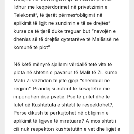
lidhur me keqpërdorimet në privatizimin e
Telekomit”, të tjerët përmes“obligimit në
aplikimit të ligjit në sundimin e të së drejtës”
kurse ca të tjerë duke treguar but “nevojën e
dhënies së të drejtës qytetarëve të Malësisë në
komunë të plot”.
Në këtë mënyrë sjellemi vërdallë tetë vite të
plota në shtetin e pavarur të Malit të Zi, kurse
Mali i Zi vazhdon të jetë gjoja “shembull në
regjion”. Prandaj si autorit të kësaj letre më
imponohen disa pyetje: Pse të pritet dhe të
lutet që Kushtetuta e shtetit të respektohet?,
Perse dikush të përkujtohet në obligimin e
aplikimit të ligjeve të miratuara? A mos shteti i
cili nuk respekton kushtetutën e vet dhe ligjet e