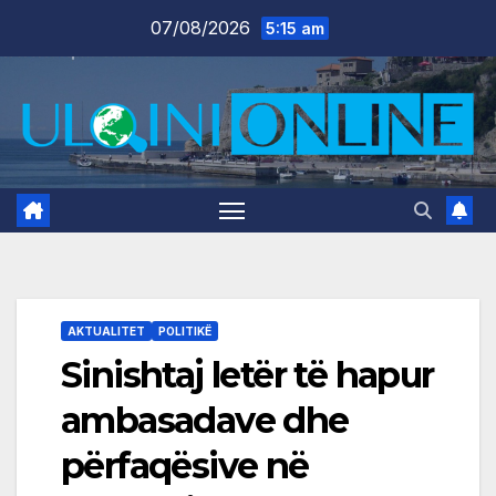
Skip
07/08/2026
5:15 am
to
content
AKTUALITET
POLITIKË
Sinishtaj letër të hapur
ambasadave dhe
përfaqësive në