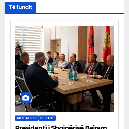
Të fundit
AKTUALITET
POLITIKË
Presidenti i Shqipërisë Bajram