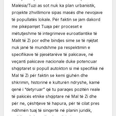
Malësia/Tuzi as sot nuk ka plan urbanistik,
projekte zhvillimore sipas masës dhe nevojave
të popullatës lokale. Për faktin se jam dakord
me pikëpamjet Tuaja për proceset e
mëtutjeshme të integrimeve euroatlantike të
Malit të Zi por edhe bindjes sime se të njëjtat
nuk janë të mundshme pa respektimin e
specifikave të pjesëtarëve të pakicave, në
veçanti pakicave nacionale duke potencuar
shqiptaret si popull autokton si më specifikë në
Mal të Zi për faktin se kemi gjuhën dhe
shkrimin, historinë e kulturën ndryshe, kamë
qenë i “detyruar” që tu paraqes pozitën reale
të pakicës etnike shqiptare në Mal të Zi dhe
për ne, çështjeve të hapura, për të cilat pres
ndihmën tuaj të sinqertë në planin juridik,