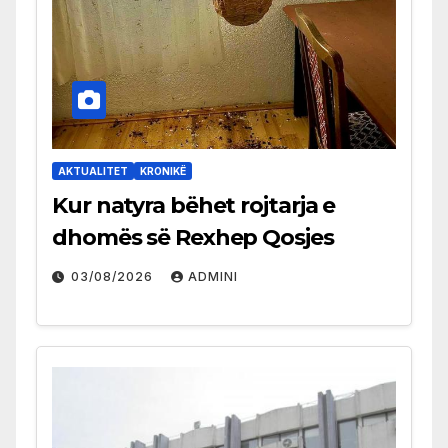
AKTUALITET
KRONIKË
Kur natyra bëhet rojtarja e
dhomës së Rexhep Qosjes
03/08/2026
ADMINI