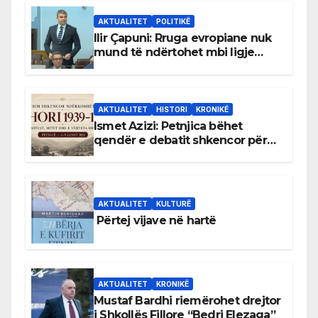
AKTUALITET
POLITIKË
Ilir Çapuni: Rruga evropiane nuk
mund të ndërtohet mbi ligje
antikushtetuese
AKTUALITET
HISTORI
KRONIKË
Ismet Azizi: Petnjica bëhet
qendër e debatit shkencor për
Bihorin gjatë viteve 1939–1948
AKTUALITET
KULTURË
Përtej vijave në hartë
AKTUALITET
KRONIKË
Mustaf Bardhi riemërohet drejtor
i Shkollës Fillore “Bedri Elezaga”