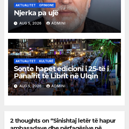
AKTUALITET
OPINIONE
Njerka pa ujë
AUG 5, 2026
ADMINI
AKTUALITET
KULTURË
Sonte hapet edicioni i 25-të i
Panairit të Librit në Ulqin
AUG 5, 2026
ADMINI
2 thoughts on “Sinishtaj letër të hapur
ambasadave dhe përfaqësive në