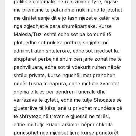
politik e diplomatik në realizimin e tyre, ngase
me premtime te pafundme nuk mund të jetohet
me dinjitet asnjë dit e jo tash njëzet e katër vite
nga zgjedhjet e para shumëpartiake. Kurse
Malësia/Tuzi është edhe sot pa komunë të
plot, edhe sot nuk ka pothuaj shqiptar në
administratën shtetërore, edhe sot mjediset ku
shqiptaret përbejnë shumicën janë zonat me të
pazhvilluara, edhe sot të vdekurit ruhen nëpër
shtëpi private, kurse ngushëllimet pranohen
nëpër fusha të hapura, edhe mëtutje zvarritet
dhënia e lejes për qëndrën funerale dhe
varrezave të qytetit, edhe më tutje Shoqatës së
gjuetarëve të kësaj anë u privohet mundësia që
të shfrytëzojnë trevën e gjuetisë në tërësi,
edhe më tutje kuadri arsimor nëpër shkolla
punësohet nga mjediset tjera kurse punëtorët