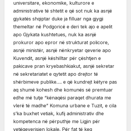
universitare, ekonomike, kulturore e
administrative të shtetit e që sot nuk ka asnjë
gjykatës shqiptar duke ja filluar nga gjygji
themeltar në Podgoricë e deri tek ajo e apelit
apo Gjykata kushtetues, nuk ka asnjë
prokuror apo epror në strukturat policore,
asnjë ministër, asnjë nënkryetar qeverie apo
Kuvendit, asnjë këshilltar për çështjen e
pakicave pran kryebashkiakut, asnjë sekretar
në sekretariatet e qytetit apo drejtor të
shërbimeve publike…. e që kundrejt këtyre pas
aq shumë kohesh dhe komunës së premtuar
edhe më tutje “kënaqësi paraqet dhurata me
vlerë të madhe” Komuna urbane e Tuzit, e cila
s’ka buxhet vetiak, kufij administrativ dhe
kompetenca në përputhje me Ligjin për
vetëqeverisjen lokale. Për fat të keq