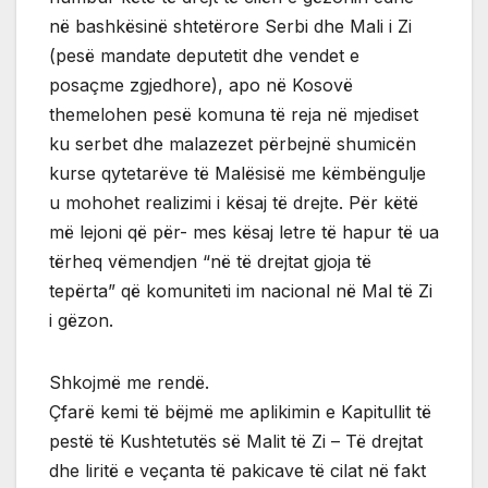
në bashkësinë shtetërore Serbi dhe Mali i Zi
(pesë mandate deputetit dhe vendet e
posaçme zgjedhore), apo në Kosovë
themelohen pesë komuna të reja në mjediset
ku serbet dhe malazezet përbejnë shumicën
kurse qytetarëve të Malësisë me këmbëngulje
u mohohet realizimi i kësaj të drejte. Për këtë
më lejoni që për- mes kësaj letre të hapur të ua
tërheq vëmendjen “në të drejtat gjoja të
tepërta” që komuniteti im nacional në Mal të Zi
i gëzon.
Shkojmë me rendë.
Çfarë kemi të bëjmë me aplikimin e Kapitullit të
pestë të Kushtetutës së Malit të Zi – Të drejtat
dhe liritë e veçanta të pakicave të cilat në fakt