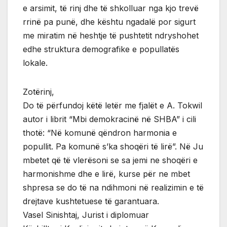
e arsimit, të rinj dhe të shkolluar nga kjo trevë
rrinë pa punë, dhe kështu ngadalë por sigurt
me miratim në heshtje të pushtetit ndryshohet
edhe struktura demografike e popullatës
lokale.
Zotërinj,
Do të përfundoj këtë letër me fjalët e A. Tokwil
autor i librit “Mbi demokracinë në SHBA” i cili
thotë: “Në komunë qëndron harmonia e
popullit. Pa komunë s’ka shoqëri të lirë”. Në Ju
mbetet që të vlerësoni se sa jemi ne shoqëri e
harmonishme dhe e lirë, kurse për ne mbet
shpresa se do të na ndihmoni në realizimin e të
drejtave kushtetuese të garantuara.
Vasel Sinishtaj, Jurist i diplomuar