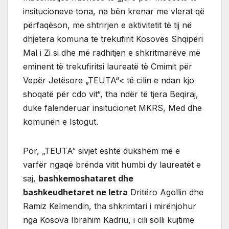
insitucioneve tona, na bën krenar me vlerat që
përfaqëson, me shtrirjen e aktivitetit të tij në
dhjetera komuna të trekufirit Kosovës Shqipëri
Mal i Zi si dhe më radhitjen e shkritmarëve më
eminent të trekufiritsi laureatë të Cmimit për
Vepër Jetësore „TEUTA“< të cilin e ndan kjo
shoqatë për cdo vit“, tha ndër të tjera Beqiraj,
duke falenderuar insitucionet MKRS, Med dhe
komunën e Istogut.
Por, „TEUTA“ sivjet është dukshëm më e
varfër ngaqë brënda vitit humbi dy laureatët e
saj,
bashkemoshataret dhe
bashkeudhetaret ne letra
Dritëro Agollin dhe
Ramiz Kelmendin, tha shkrimtari i mirënjohur
nga Kosova Ibrahim Kadriu, i cili solli kujtime