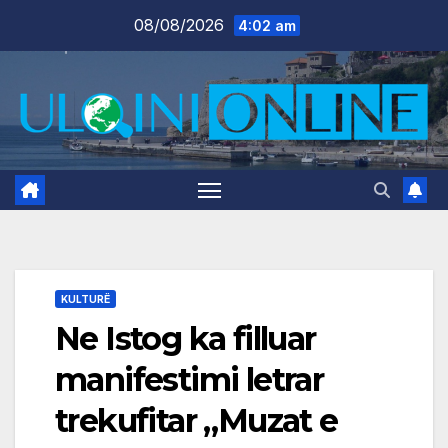
Skip
08/08/2026
4:02 am
to
content
KULTURË
Ne Istog ka filluar
manifestimi letrar
trekufitar „Muzat e