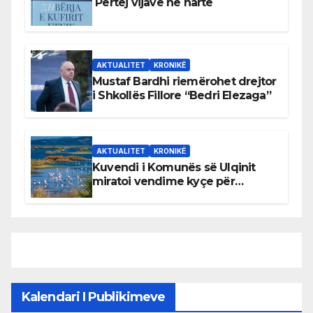
Përtej vijave në hartë
AKTUALITET
KRONIKË
Mustaf Bardhi riemërohet drejtor
i Shkollës Fillore “Bedri Elezaga”
AKTUALITET
KRONIKË
Kuvendi i Komunës së Ulqinit
miratoi vendime kyçe për
mbrojtjen e natyrës dhe
menaxhimin e qëndrueshëm të
burimeve më të çmuara
Kalendari I Publikimeve