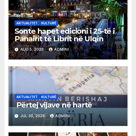
AKTUALITET
KULTURË
Sonte hapet edicioni i 25-të i
Panairit të Librit në Ulqin
AUG 5, 2026
ADMINI
AKTUALITET
KULTURË
Përtej vijave në hartë
JUL 30, 2026
ADMINI