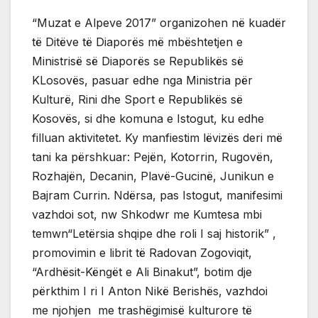
“Muzat e Alpeve 2017” organizohen në kuadër
të Ditëve të Diaporës më mbështetjen e
Ministrisë së Diaporës se Republikës së
KLosovës, pasuar edhe nga Ministria për
Kulturë, Rini dhe Sport e Republikës së
Kosovës, si dhe komuna e Istogut, ku edhe
filluan aktivitetet. Ky manfiestim lëvizës deri më
tani ka përshkuar: Pejën, Kotorrin, Rugovën,
Rozhajën, Decanin, Plavë-Gucinë, Junikun e
Bajram Currin. Ndërsa, pas Istogut, manifesimi
vazhdoi sot, nw Shkodwr me Kumtesa mbi
temwn“Letërsia shqipe dhe roli I saj historik” ,
promovimin e librit të Radovan Zogoviqit,
“Ardhësit-Këngët e Ali Binakut”, botim dje
përkthim I ri I Anton Nikë Berishës, vazhdoi
me njohjen me trashëgimisë kulturore të