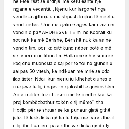
në këtë rast se ardhja ime këtu është një
ngjarje e vecantë. „Njeriu kur largohet nga
vendlinja gjithnjë e më shpesh kujton të mirat e
vendoindjes. Unë me djalin e agjës kam viiztuar
vendin e paAARDHËSVE TË mi në Kodrali ku
sot nuk ka më Berishë, Bërishë nuk ka as në
vendin tim, por ka gjithkund nëpër botë e më
së tepërmi në librin tim.Halla ime ishte sëmurë
keq dhe mudnësia e saj për të fol në gjuhën e
saj pas 50 vitesh, ka ndikuar më mrië se cdo
ilaq tjetër. Ndaj, kur njeriu iu kthehet gjuhës e
rrënjëve të tij, i ngjason djaloshitt e guximshëm
Ante i cili ka ituar forcën më të madhe kur ka
prej këmbëzbathur tokën e tij mëmë“, tha
Hodjiq,për të shtuar se ka punaur gjatë githë
jetës të lërë dicka që ka të bëjë me parardhësit
e tij dhe t’ua lërë pasardhësve dicka që do t;i