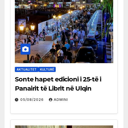
AKTUALITET
KULTURË
Sonte hapet edicioni i 25-të i
Panairit të Librit në Ulqin
05/08/2026
ADMINI