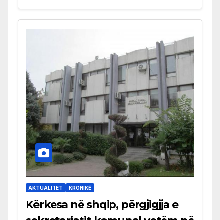
AKTUALITET
KRONIKË
Kërkesa në shqip, përgjigjja e