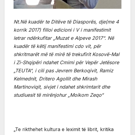
Nt.Në kuadër te Ditëve të Diasporës, dje(me 4
korrik 2017) filloi edicioni i V i manifestimit
letrar ndërkufitar „Muzat e Alpeve 2017“. Në
kuadër të këtij manifestimi cdo vit, për
shkritmarët më të mirë të trekufirit Kosovë-Mal
i Zi-Shqipëri ndahet Cmimi për Vepër Jetësore
„TEUTA“, i cili pas Jevrem Berkoqivit, Ramiz
Kelmednit, Dritero Agollit dhe Mirash
Martinoviqit, sivjet i ndahet shkrimtarit dhe
studiuesit të mirënjohur „Moikom Zeqo“
„Te rikthehet kultura e leximit të librit, kritika