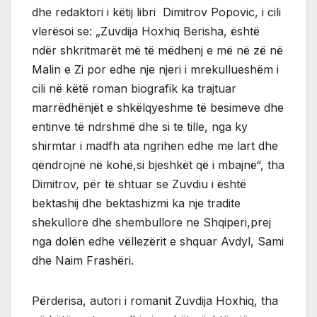
dhe redaktori i këtij libri Dimitrov Popovic, i cili
vlerësoi se: „Zuvdija Hoxhiq Berisha, është
ndër shkritmarët më të mëdhenj e më në zë në
Malin e Zi por edhe nje njeri i mrekullueshëm i
cili në këtë roman biografik ka trajtuar
marrëdhënjët e shkëlqyeshme të besimeve dhe
entinve të ndrshmë dhe si te tille, nga ky
shirmtar i madfh ata ngrihen edhe me lart dhe
qëndrojnë në kohë,si bjeshkët që i mbajnë“, tha
Dimitrov, për të shtuar se Zuvdiu i është
bektashij dhe bektashizmi ka nje tradite
shekullore dhe shembullore ne Shqiperi,prej
nga dolën edhe vëllezërit e shquar Avdyl, Sami
dhe Naim Frashëri.
Përderisa, autori i romanit Zuvdija Hoxhiq, tha