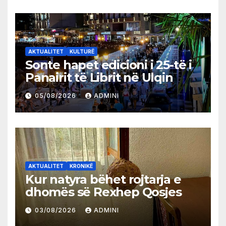
AKTUALITET
KULTURË
Sonte hapet edicioni i 25-të i
Panairit të Librit në Ulqin
05/08/2026
ADMINI
AKTUALITET
KRONIKË
Kur natyra bëhet rojtarja e
dhomës së Rexhep Qosjes
03/08/2026
ADMINI