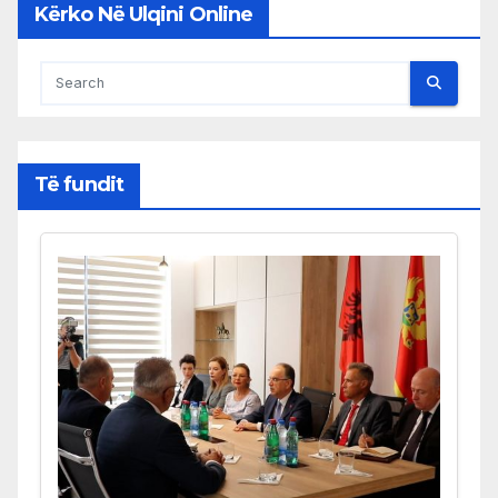
Kërko Në Ulqini Online
Të fundit