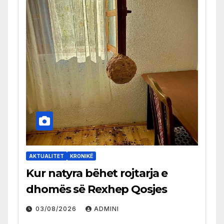
AKTUALITET
KRONIKË
Kur natyra bëhet rojtarja e
dhomës së Rexhep Qosjes
03/08/2026
ADMINI