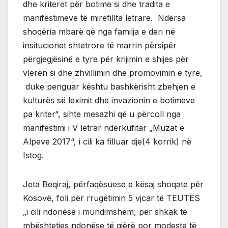
dhe kriteret për botime si dhe tradita e
manifestimeve të mirefillta letrare. Ndërsa
shoqëria mbarë që nga familja e deri në
insitucionet shtetrore të marrin përsipër
përgjegjësinë e tyre për krijimin e shijes për
vlerën si dhe zhvillimin dhe promovimin e tyre,
duke penguar kështu bashkërisht zbehjen e
kulturës së leximit dhe invazionin e botimeve
pa kriter“, sihte mesazhi që u përcoll nga
manifestimi i V letrar ndërkufitar „Muzat e
Alpeve 2017“, i cili ka filluar dje(4 korrik) në
Istog.
Jeta Beqiraj, përfaqësuese e kësaj shoqate për
Kosovë, foli për rrugëtimin 5 vjcar të TEUTËS
„i cili ndonëse i mundimshëm, për shkak të
mbështetjes ndonëse të gjërë por modeste të