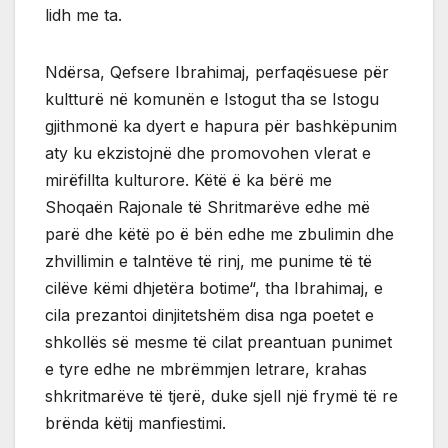
lidh me ta.
Ndërsa, Qefsere Ibrahimaj, perfaqësuese për
kultturë në komunën e Istogut tha se Istogu
gjithmonë ka dyert e hapura për bashkëpunim
aty ku ekzistojnë dhe promovohen vlerat e
mirëfillta kulturore. Këtë ë ka bërë me
Shoqaën Rajonale të Shritmarëve edhe më
parë dhe këtë po ë bën edhe me zbulimin dhe
zhvillimin e talntëve të rinj, me punime të të
cilëve këmi dhjetëra botime“, tha Ibrahimaj, e
cila prezantoi dinjitetshëm disa nga poetet e
shkollës së mesme të cilat preantuan punimet
e tyre edhe ne mbrëmmjen letrare, krahas
shkritmarëve të tjerë, duke sjell një frymë të re
brënda këtij manfiestimi.