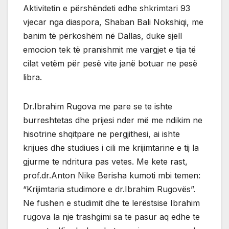
Aktivitetin e përshëndeti edhe shkrimtari 93
vjecar nga diaspora, Shaban Bali Nokshiqi, me
banim të përkoshëm në Dallas, duke sjell
emocion tek të pranishmit me vargjet e tija të
cilat vetëm për pesë vite janë botuar ne pesë
libra.
Dr.Ibrahim Rugova me pare se te ishte
burreshtetas dhe prijesi nder më me ndikim ne
hisotrine shqitpare ne pergjithesi, ai ishte
krijues dhe studiues i cili me krijimtarine e tij la
gjurme te ndritura pas vetes. Me kete rast,
prof.dr.Anton Nike Berisha kumoti mbi temen:
“Krijimtaria studimore e dr.Ibrahim Rugovës”.
Ne fushen e studimit dhe te lerëstsise Ibrahim
rugova la nje trashgimi sa te pasur aq edhe te