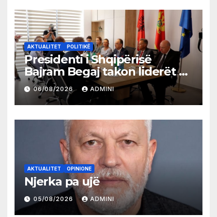
AKTUALITET
POLITIKË
Presidenti i Shqipërisë
Bajram Begaj takon liderët e
partive shqiptare në Ulqin
06/08/2026
ADMINI
AKTUALITET
OPINIONE
Njerka pa ujë
05/08/2026
ADMINI