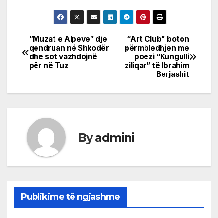
”Muzat e Alpeve” dje
“Art Club” boton
Post
qendruan në Shkodër
përmbledhjen me
dhe sot vazhdojnë
poezi “Kungulli
navigation
për në Tuz
ziliqar” të Ibrahim
Berjashit
By
admini
Publikime të ngjashme