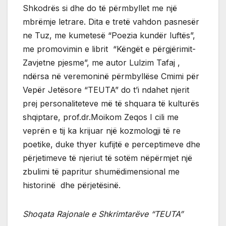
Shkodrës si dhe do të përmbyllet me një
mbrëmje letrare. Dita e tretë vahdon pasnesër
ne Tuz, me kumetesë “Poezia kundër luftës”,
me promovimin e librit “Këngët e përgjërimit-
Zavjetne pjesme”, me autor Lulzim Tafaj ,
ndërsa në veremoninë përmbyllëse Cmimi për
Vepër Jetësore “TEUTA” do t’i ndahet njerit
prej personaliteteve më të shquara të kulturës
shqiptare, prof.dr.Moikom Zeqos I cili me
veprën e tij ka krijuar një kozmologji të re
poetike, duke thyer kufijtë e perceptimeve dhe
përjetimeve të njeriut të sotëm nëpërmjet një
zbulimi të papritur shumëdimensional me
historinë dhe përjetësinë.
Shoqata Rajonale e Shkrimtarëve “TEUTA”