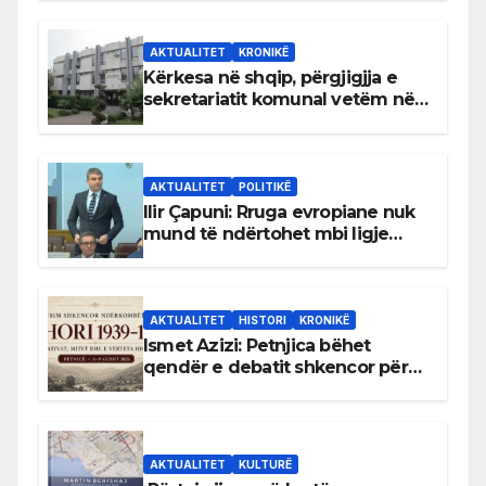
AKTUALITET
KRONIKË
Kërkesa në shqip, përgjigjja e
sekretariatit komunal vetëm në
gjuhën malazeze
AKTUALITET
POLITIKË
Ilir Çapuni: Rruga evropiane nuk
mund të ndërtohet mbi ligje
antikushtetuese
AKTUALITET
HISTORI
KRONIKË
Ismet Azizi: Petnjica bëhet
qendër e debatit shkencor për
Bihorin gjatë viteve 1939–1948
AKTUALITET
KULTURË