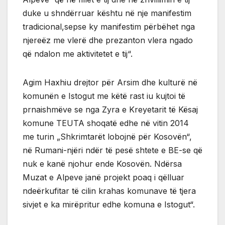
duke u shndërruar kështu në nje manifestim
tradicional,sepse ky manifestim përbëhet nga
njereëz me vlerë dhe prezanton vlera ngado
që ndalon me aktivitetet e tij“.
Agim Haxhiu drejtor për Arsim dhe kulturë në
komunën e Istogut me këtë rast iu kujtoi të
prnaishmëve se nga Zyra e Kreyetarit të Kësaj
komune TEUTA shoqatë edhe në vitin 2014
me turin „Shkrimtarët lobojnë për Kosovën“,
në Rumani-njëri ndër të pesë shtete e BE-se që
nuk e kanë njohur ende Kosovën. Ndërsa
Muzat e Alpeve janë projekt poaq i qëlluar
ndeërkufitar të cilin krahas komunave të tjera
sivjet e ka mirëpritur edhe komuna e Istogut“.