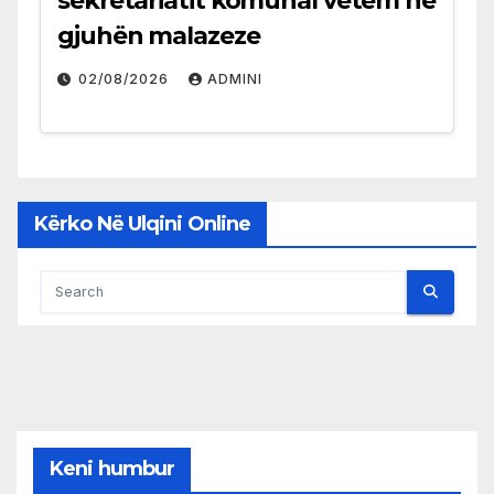
sekretariatit komunal vetëm në
gjuhën malazeze
02/08/2026
ADMINI
Kërko Në Ulqini Online
Keni humbur