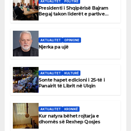
AKTUALITET
POLITIKË
Presidenti i Shqipërisë Bajram
Begaj takon liderët e partive
shqiptare në Ulqin
AKTUALITET
OPINIONE
Njerka pa ujë
AKTUALITET
KULTURË
Sonte hapet edicioni i 25-të i
Panairit të Librit në Ulqin
AKTUALITET
KRONIKË
Kur natyra bëhet rojtarja e
dhomës së Rexhep Qosjes