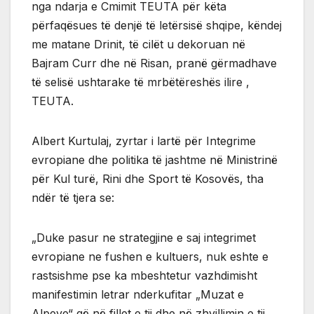
nga ndarja e Cmimit TEUTA për këta
përfaqësues të denjë të letërsisë shqipe, këndej
me matane Drinit, të cilët u dekoruan në
Bajram Curr dhe në Risan, pranë gërmadhave
të selisë ushtarake të mrbëtëreshës ilire ,
TEUTA.
Albert Kurtulaj, zyrtar i lartë për Integrime
evropiane dhe politika të jashtme në Ministrinë
për Kul turë, Rini dhe Sport të Kosovës, tha
ndër të tjera se:
„Duke pasur ne strategjine e saj integrimet
evropiane ne fushen e kultuers, nuk eshte e
rastsishme pse ka mbeshtetur vazhdimisht
manifestimin letrar nderkufitar „Muzat e
Alpeve“ që në fillet e tij dhe në zhvillimin e tij