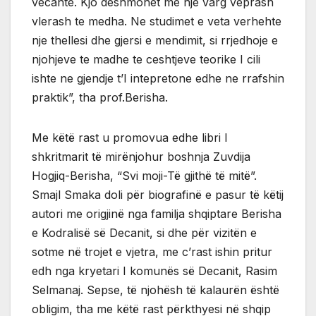
vecante. Kjo deshmohet me nje varg veprash
vlerash te medha. Ne studimet e veta verhehte
nje thellesi dhe gjersi e mendimit, si rrjedhoje e
njohjeve te madhe te ceshtjeve teorike I cili
ishte ne gjendje t’I intepretone edhe ne rrafshin
praktik”, tha prof.Berisha.
Me këtë rast u promovua edhe libri I
shkritmarit të mirënjohur boshnja Zuvdija
Hogjiq-Berisha, “Svi moji-Të gjithë të mitë”.
Smajl Smaka doli për biografinë e pasur të këtij
autori me origjinë nga familja shqiptare Berisha
e Kodralisë së Decanit, si dhe për vizitën e
sotme në trojet e vjetra, me c’rast ishin pritur
edh nga kryetari I komunës së Decanit, Rasim
Selmanaj. Sepse, të njohësh të kalaurën është
obligim, tha me këtë rast përkthyesi në shqip