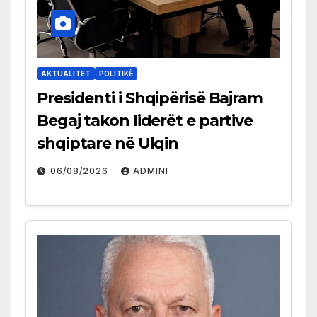
AKTUALITET
POLITIKË
Presidenti i Shqipërisë Bajram
Begaj takon liderët e partive
shqiptare në Ulqin
06/08/2026
ADMINI