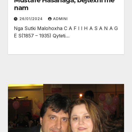
Mustafë Hasanaga, bejtexhi me
nam
26/01/2024
ADMINI
Nga Sutki Malohoxha C A F I I H A S A N A G
Ë S(1857 – 1935) Qyteti…