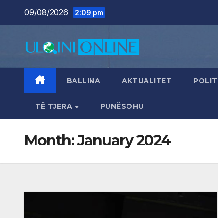
Skip
09/08/2026
2:09 pm
to
content
BALLINA
AKTUALITET
POLIT
TË TJERA
PUNËSOHU
Month:
January 2024