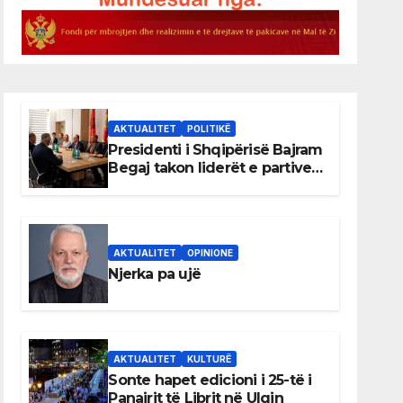
AKTUALITET
POLITIKË
Presidenti i Shqipërisë Bajram
Begaj takon liderët e partive
shqiptare në Ulqin
AKTUALITET
OPINIONE
Njerka pa ujë
AKTUALITET
KULTURË
Sonte hapet edicioni i 25-të i
Panairit të Librit në Ulqin