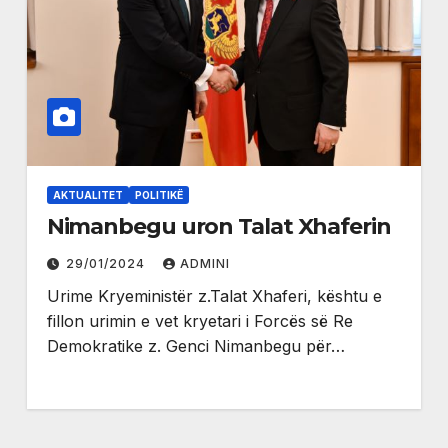
AKTUALITET
POLITIKË
Nimanbegu uron Talat Xhaferin
29/01/2024
ADMINI
Urime Kryeministër z.Talat Xhaferi, kështu e
fillon urimin e vet kryetari i Forcës së Re
Demokratike z. Genci Nimanbegu për…