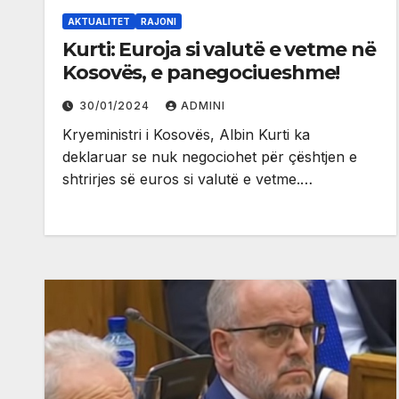
AKTUALITET
RAJONI
Kurti: Euroja si valutë e vetme në
Kosovës, e panegociueshme!
30/01/2024
ADMINI
Kryeministri i Kosovës, Albin Kurti ka
deklaruar se nuk negociohet për çështjen e
shtrirjes së euros si valutë e vetme.…