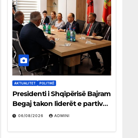
AKTUALITET
POLITIKË
Presidenti i Shqipërisë Bajram
Begaj takon liderët e partive
shqiptare në Ulqin
06/08/2026
ADMINI