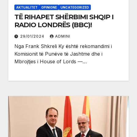
AKTUALITET
OPINIONE
UNCATEGORIZED
TË RIHAPET SHËRBIMI SHQIP I
RADIO LONDRËS (BBC)!
29/01/2024
ADMINI
Nga Frank Shkreli Ky është rekomandimi i
Komisionit të Punëve të Jashtme dhe i
Mbrojtjes i House of Lords —…