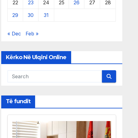
22
23
24
25
26
27
28
29
30
31
« Dec
Feb »
Kërko Në Ulqini Online
Të fundit