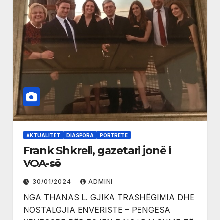
AKTUALITET
DIASPORA
PORTRETE
Frank Shkreli, gazetari jonë i
VOA-së
30/01/2024
ADMINI
NGA THANAS L. GJIKA TRASHËGIMIA DHE
NOSTALGJIA ENVERISTE – PENGESA