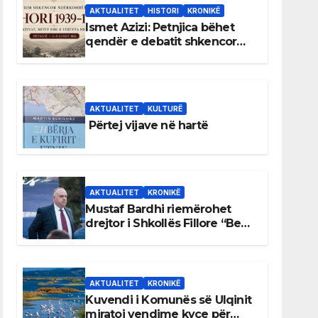
AKTUALITET
HISTORI
KRONIKË
Ismet Azizi: Petnjica bëhet
qendër e debatit shkencor
për Bihorin gjatë viteve 1939–
1948
AKTUALITET
KULTURË
Përtej vijave në hartë
AKTUALITET
KRONIKË
Mustaf Bardhi riemërohet
drejtor i Shkollës Fillore “Bedri
Elezaga”
AKTUALITET
KRONIKË
Kuvendi i Komunës së Ulqinit
miratoi vendime kyçe për