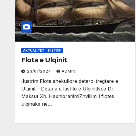
AKTUALITET
HISTORI
Flota e Ulqinit
23/01/2024
ADMINI
Ilustrim Flota shekullore detaro-tregtare e
Ulqinit – Detaria e lashtë e UlqinitNga Dr.
Maksut Xh. HaxhibrahimiZhvillimi i flotës
ulqinake në…