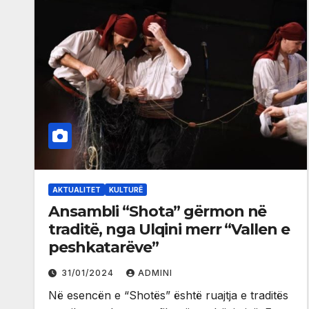
AKTUALITET
KULTURË
Ansambli “Shota” gërmon në
traditë, nga Ulqini merr “Vallen e
peshkatarëve”
31/01/2024
ADMINI
Në esencën e “Shotës” është ruajtja e traditës