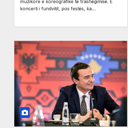
muzikore e koreografike të trashëgimisë. E
koncerti i fundvitit, pos festës, ka…