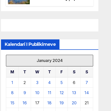
mbrojtjen e natyrës dhe
menaxhimin e qëndrueshëm
të burimeve më të çmuara
Kalendari I Publikimeve
January 2024
M
T
W
T
F
S
S
1
2
3
4
5
6
7
8
9
10
11
12
13
14
15
16
17
18
19
20
21