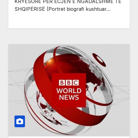
KRYESORE PËR ECJEN E NGADALSHME TË
SHQIPËRISË (Portret biografi kushtuar…