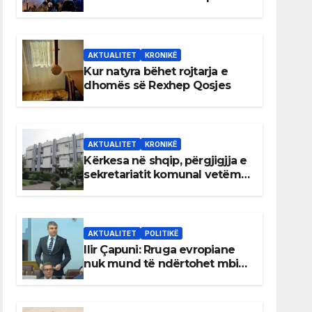
AKTUALITET
KRONIKË
Kur natyra bëhet rojtarja e
dhomës së Rexhep Qosjes
AKTUALITET
KRONIKË
Kërkesa në shqip, përgjigjja e
sekretariatit komunal vetëm
në gjuhën malazeze
AKTUALITET
POLITIKË
Ilir Çapuni: Rruga evropiane
nuk mund të ndërtohet mbi
ligje antikushtetuese