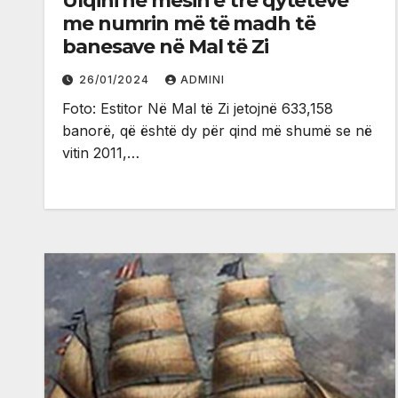
Ulqini në mesin e tre qyteteve
me numrin më të madh të
banesave në Mal të Zi
26/01/2024
ADMINI
Foto: Estitor Në Mal të Zi jetojnë 633,158
banorë, që është dy për qind më shumë se në
vitin 2011,…