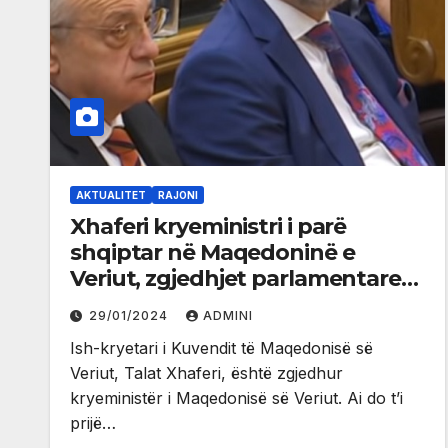
AKTUALITET
RAJONI
Xhaferi kryeministri i parë
shqiptar në Maqedoninë e
Veriut, zgjedhjet parlamentare
pas tre muajëve
29/01/2024
ADMINI
Ish-kryetari i Kuvendit të Maqedonisë së
Veriut, Talat Xhaferi, është zgjedhur
kryeministër i Maqedonisë së Veriut. Ai do t’i
prijë…