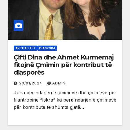
AKTUALITET
DIASPORA
Çifti Dina dhe Ahmet Kurmemaj
fitojnë Çmimin për kontribut të
diasporës
20/01/2024
ADMINI
Juria për ndarjen e çmimeve dhe çmimeve për
filantropinë “Iskra” ka bërë ndarjen e çmimeve
për kontribute të shumta gjatë…