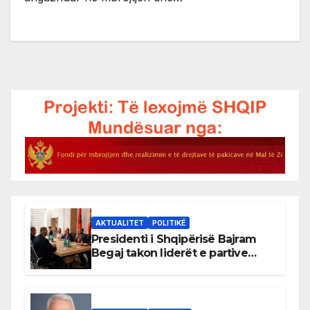
AKTUALITET
POLITIKË
Presidenti i Shqipërisë Bajram
Begaj takon liderët e partive
shqiptare në Ulqin