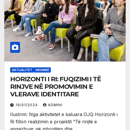
AKTUALITET
KRONIKË
HORIZONTI I RI: FUQIZIMI I TË
RINJVE NË PROMOVIMIN E
VLERAVE IDENTITARE
19/01/2024
ADMINI
Ilustrim: Nga aktivitetet e kaluara OJQ Horizonti i
Ri fillon realizimin e projektit “Të rinjtë e
angazhuar në mbrojtjen dhe…