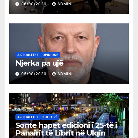
partive shqiptare në Ulqin
06/08/2026
ADMINI
AKTUALITET
OPINIONE
Njerka pa ujë
05/08/2026
ADMINI
AKTUALITET
KULTURË
Sonte hapet edicioni i 25-të i
Panairit të Librit në Ulqin