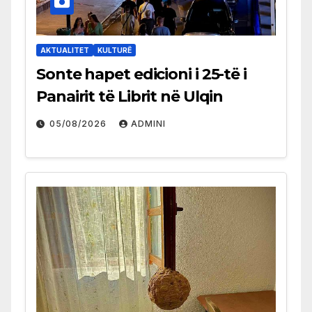
AKTUALITET
KULTURË
Sonte hapet edicioni i 25-të i
Panairit të Librit në Ulqin
05/08/2026
ADMINI