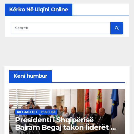
Kërko Në Ulqini Online
Keni humbur
AKTUALITET
POLITIKË
Presidenti i Shqipërisë
Bajram Begaj takon liderët e