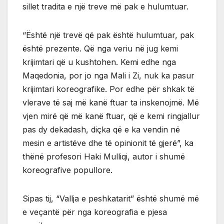
sillet tradita e një treve më pak e hulumtuar.
“Është një trevë që pak është hulumtuar, pak
është prezente. Që nga veriu në jug kemi
krijimtari që u kushtohen. Kemi edhe nga
Maqedonia, por jo nga Mali i Zi, nuk ka pasur
krijimtari koreografike. Por edhe për shkak të
vlerave të saj më kanë ftuar ta inskenojmë. Më
vjen mirë që më kanë ftuar, që e kemi ringjallur
pas dy dekadash, diçka që e ka vendin në
mesin e artistëve dhe të opinionit të gjerë”, ka
thënë profesori Haki Mulliqi, autor i shumë
koreografive popullore.
Sipas tij, “Vallja e peshkatarit” është shumë më
e veçantë për nga koreografia e pjesa