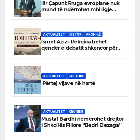
Ilir Çapuni: Rruga evropiane nuk
mund të ndërtohet mbi ligje
antikushtetuese
AKTUALITET
HISTORI
KRONIKË
Ismet Azizi: Petnjica bëhet
qendër e debatit shkencor për
Bihorin gjatë viteve 1939–1948
AKTUALITET
KULTURË
Përtej vijave në hartë
AKTUALITET
KRONIKË
Mustaf Bardhi riemërohet drejtor
i Shkollës Fillore “Bedri Elezaga”