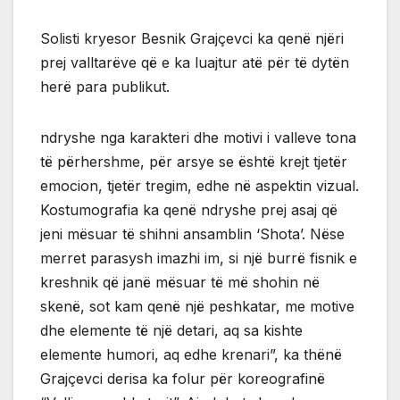
Solisti kryesor Besnik Grajçevci ka qenë njëri
prej valltarëve që e ka luajtur atë për të dytën
herë para publikut.
ndryshe nga karakteri dhe motivi i valleve tona
të përhershme, për arsye se është krejt tjetër
emocion, tjetër tregim, edhe në aspektin vizual.
Kostumografia ka qenë ndryshe prej asaj që
jeni mësuar të shihni ansamblin ‘Shota’. Nëse
merret parasysh imazhi im, si një burrë fisnik e
kreshnik që janë mësuar të më shohin në
skenë, sot kam qenë një peshkatar, me motive
dhe elemente të një detari, aq sa kishte
elemente humori, aq edhe krenari”, ka thënë
Grajçevci derisa ka folur për koreografinë