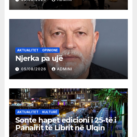
AKTUALITET
OPINIONE
Njerka pa ujë
05/08/2026
ADMINI
AKTUALITET
KULTURË
Sonte hapet edicioni i 25-të i
Panairit të Librit në Ulqin