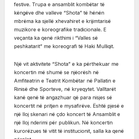
festive. Trupa e ansamblit kombëtar të
këngëve dhe valleve “Shota” të hënën
mbrëma ka sjellë xhevahiret e krijimtarisë
muzikore e koreografike tradicionale. E
veçanta ka qenë rikthimi i “Valles së
peshkatarit” me koreografi të Haki Mulliqit.
Një vit aktivitete “Shota” e ka përthekuar me
koncertin më shumë se njëorësh në
Amfiteatrin e Teatrit Kombëtar në Pallatin e
Rinisë dhe Sporteve, në kryeqytet. Valltarët
kanë qenë të angazhuar që para nisjes së
koncertit në pritjen e mysafirëve. Është pjesë e
një lloj skenari në çdo koncert të Ansamblit e
një lloj nderimi për publikun. Në koncertin
kurorëzues të vitit të institucionit, salla ka qenë