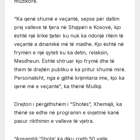
muzikore.
“Ka qenë shumë e veçantë, sepse për dallim
prej valleve të tjera në Shqipëri e Kosovë, kjo
është një lirikë tjetër ku nuk ka ndonjë ritëm të
veçantë a dinamikë më të madhe. Kjo është në
frymën e një qyteti ku ka detin, relaksin,
Mesdheun. Është shtruar kjo frymë dhe të
them të drejtën publiku e ka pritur shumë mirë.
Personalisht, nga e gjithë krijimtaria ime, kjo ka
qenë më e veçantë”, ka thënë Mulliqi.
Drejtori i përgjithshëm i “Shotës”, Xhemajli, ka
thënë se edhe në programin e sivjetmë kanë
pasur rikthimin e valleve të vjetra.
“Ansambli ‘Shota’ ka diku rreth 50 valle,