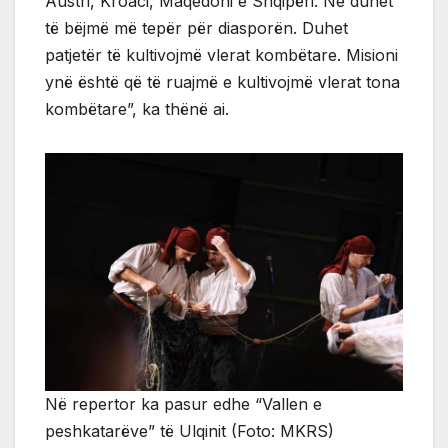
Austri, Kroaci, Maqedoni e Shqipëri. Ne duhet
të bëjmë më tepër për diasporën. Duhet
patjetër të kultivojmë vlerat kombëtare. Misioni
ynë është që të ruajmë e kultivojmë vlerat tona
kombëtare”, ka thënë ai.
Në repertor ka pasur edhe “Vallen e
peshkatarëve” të Ulqinit (Foto: MKRS)