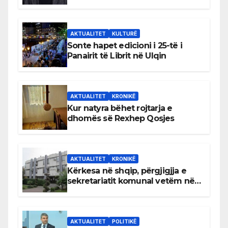
AKTUALITET
KULTURË
Sonte hapet edicioni i 25-të i
Panairit të Librit në Ulqin
AKTUALITET
KRONIKË
Kur natyra bëhet rojtarja e
dhomës së Rexhep Qosjes
AKTUALITET
KRONIKË
Kërkesa në shqip, përgjigjja e
sekretariatit komunal vetëm në
gjuhën malazeze
AKTUALITET
POLITIKË