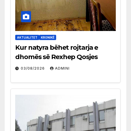
AKTUALITET
KRONIKË
Kur natyra bëhet rojtarja e
dhomës së Rexhep Qosjes
03/08/2026
ADMINI