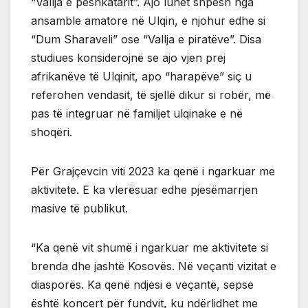
“Vallja e peshkatarit”. Ajo luhet shpesh nga
ansamble amatore në Ulqin, e njohur edhe si
“Dum Sharaveli” ose “Vallja e piratëve”. Disa
studiues konsiderojnë se ajo vjen prej
afrikanëve të Ulqinit, apo “harapëve” siç u
referohen vendasit, të sjellë dikur si robër, më
pas të integruar në familjet ulqinake e në
shoqëri.
Për Grajçevcin viti 2023 ka qenë i ngarkuar me
aktivitete. E ka vlerësuar edhe pjesëmarrjen
masive të publikut.
“Ka qenë vit shumë i ngarkuar me aktivitete si
brenda dhe jashtë Kosovës. Në veçanti vizitat e
diasporës. Ka qenë ndjesi e veçantë, sepse
është koncert për fundvit, ku ndërlidhet me