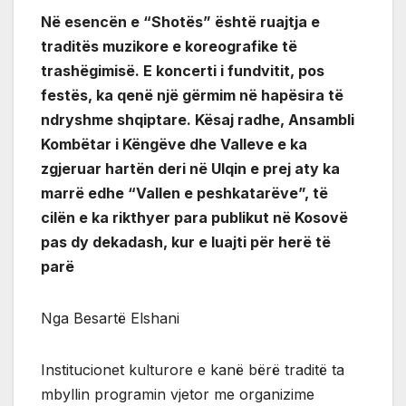
Në esencën e “Shotës” është ruajtja e
traditës muzikore e koreografike të
trashëgimisë. E koncerti i fundvitit, pos
festës, ka qenë një gërmim në hapësira të
ndryshme shqiptare. Kësaj radhe, Ansambli
Kombëtar i Këngëve dhe Valleve e ka
zgjeruar hartën deri në Ulqin e prej aty ka
marrë edhe “Vallen e peshkatarëve”, të
cilën e ka rikthyer para publikut në Kosovë
pas dy dekadash, kur e luajti për herë të
parë
Nga Besartë Elshani
Institucionet kulturore e kanë bërë traditë ta
mbyllin programin vjetor me organizime