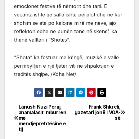
emocionet festive të nëntorit dhe tani. E
veçanta ishte që salla ishte përplot dhe ne kur
shohim se ata po kalojnë mirë me neve, ajo
reflekton edhe në punën tonë në skenë’, ka
thënë valltari i “Shotës”.
“Shota” ka festuar me këngë, muzikë e valle
përmbylljen e një tjetër viti në shpalosjen e
traditës shqipe. /Koha Net/
Lanush Nuzi Peraj,
Frank Shkreli,
Post
anamalasit mburren
gazetari jonë i VOA-
me
së
navigation
mendjeprehtësinë e
tij