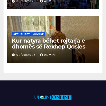
05/08/2026
ADMINI
AKTUALITET
KRONIKË
Kur natyra bëhet rojtarja e
dhomës së Rexhep Qosjes
03/08/2026
ADMINI