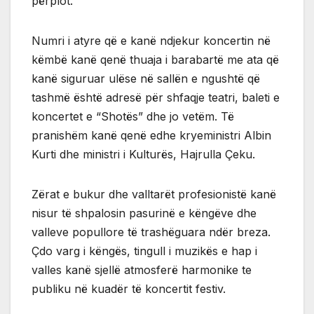
përplot.
Numri i atyre që e kanë ndjekur koncertin në
këmbë kanë qenë thuaja i barabartë me ata që
kanë siguruar ulëse në sallën e ngushtë që
tashmë është adresë për shfaqje teatri, baleti e
koncertet e “Shotës” dhe jo vetëm. Të
pranishëm kanë qenë edhe kryeministri Albin
Kurti dhe ministri i Kulturës, Hajrulla Çeku.
Zërat e bukur dhe valltarët profesionistë kanë
nisur të shpalosin pasurinë e këngëve dhe
valleve popullore të trashëguara ndër breza.
Çdo varg i këngës, tingull i muzikës e hap i
valles kanë sjellë atmosferë harmonike te
publiku në kuadër të koncertit festiv.