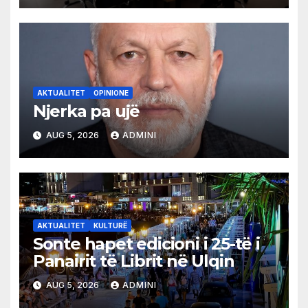
AKTUALITET
OPINIONE
Njerka pa ujë
AUG 5, 2026
ADMINI
AKTUALITET
KULTURË
Sonte hapet edicioni i 25-të i
Panairit të Librit në Ulqin
AUG 5, 2026
ADMINI