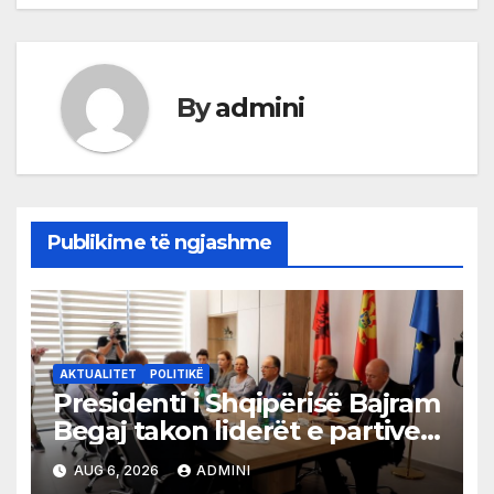
By
admini
Publikime të ngjashme
AKTUALITET
POLITIKË
Presidenti i Shqipërisë Bajram
Begaj takon liderët e partive
shqiptare në Ulqin
AUG 6, 2026
ADMINI