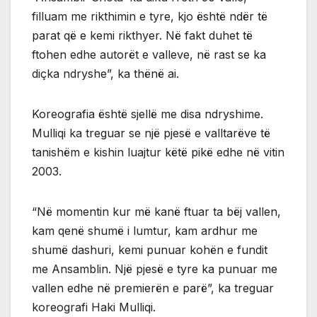
filluam me rikthimin e tyre, kjo është ndër të
parat që e kemi rikthyer. Në fakt duhet të
ftohen edhe autorët e valleve, në rast se ka
diçka ndryshe”, ka thënë ai.
Koreografia është sjellë me disa ndryshime.
Mulliqi ka treguar se një pjesë e valltarëve të
tanishëm e kishin luajtur këtë pikë edhe në vitin
2003.
“Në momentin kur më kanë ftuar ta bëj vallen,
kam qenë shumë i lumtur, kam ardhur me
shumë dashuri, kemi punuar kohën e fundit
me Ansamblin. Një pjesë e tyre ka punuar me
vallen edhe në premierën e parë”, ka treguar
koreografi Haki Mulliqi.