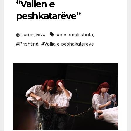
“Vallen e
peshkatarëve”
#ansambli shota
,
JAN 31, 2024
#Prishtinë
,
#Vallja e peshakatereve