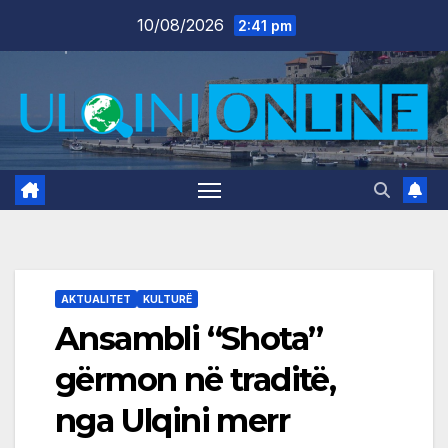
Skip
10/08/2026
2:41 pm
to
content
AKTUALITET
KULTURË
Ansambli “Shota”
gërmon në traditë,
nga Ulqini merr