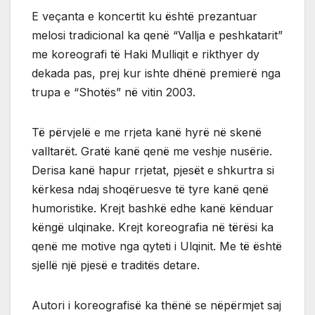
E veçanta e koncertit ku është prezantuar
melosi tradicional ka qenë “Vallja e peshkatarit”
me koreografi të Haki Mulliqit e rikthyer dy
dekada pas, prej kur ishte dhënë premierë nga
trupa e “Shotës” në vitin 2003.
Të përvjelë e me rrjeta kanë hyrë në skenë
valltarët. Gratë kanë qenë me veshje nusërie.
Derisa kanë hapur rrjetat, pjesët e shkurtra si
kërkesa ndaj shoqëruesve të tyre kanë qenë
humoristike. Krejt bashkë edhe kanë kënduar
këngë ulqinake. Krejt koreografia në tërësi ka
qenë me motive nga qyteti i Ulqinit. Me të është
sjellë një pjesë e traditës detare.
Autori i koreografisë ka thënë se nëpërmjet saj