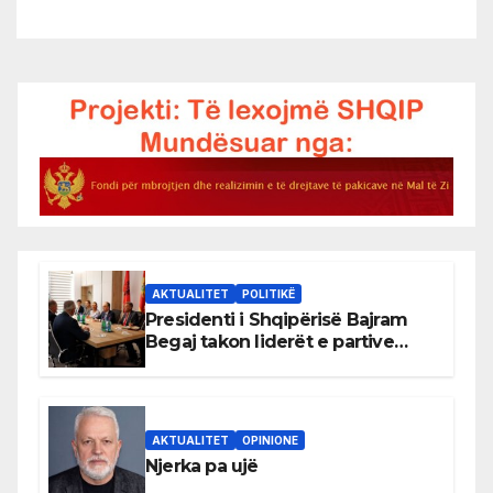
AKTUALITET
POLITIKË
Presidenti i Shqipërisë Bajram
Begaj takon liderët e partive
shqiptare në Ulqin
AKTUALITET
OPINIONE
Njerka pa ujë