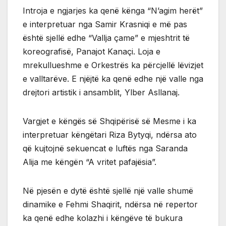
Introja e ngjarjes ka qenë kënga “N’agim herët”
e interpretuar nga Samir Krasniqi e më pas
është sjellë edhe “Vallja çame” e mjeshtrit të
koreografisë, Panajot Kanaçi. Loja e
mrekullueshme e Orkestrës ka përcjellë lëvizjet
e valltarëve. E njëjtë ka qenë edhe një valle nga
drejtori artistik i ansamblit, Ylber Asllanaj.
Vargjet e këngës së Shqipërisë së Mesme i ka
interpretuar këngëtari Riza Bytyqi, ndërsa ato
që kujtojnë sekuencat e luftës nga Saranda
Alija me këngën “A vritet pafajësia”.
Në pjesën e dytë është sjellë një valle shumë
dinamike e Fehmi Shaqirit, ndërsa në repertor
ka qenë edhe kolazhi i këngëve të bukura