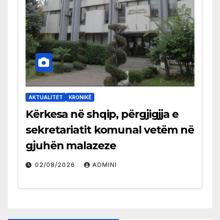
AKTUALITET
KRONIKË
Kërkesa në shqip, përgjigjja e
sekretariatit komunal vetëm në
gjuhën malazeze
02/08/2026
ADMINI