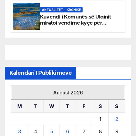
AKTUALITET
KRONIKË
Kuvendi i Komunës së Ulqinit
miratoi vendime kyçe për
mbrojtjen e natyrës dhe
menaxhimin e qëndrueshëm të
burimeve më të çmuara
Kalendari I Publikimeve
August 2026
M
T
W
T
F
S
S
1
2
3
4
5
6
7
8
9