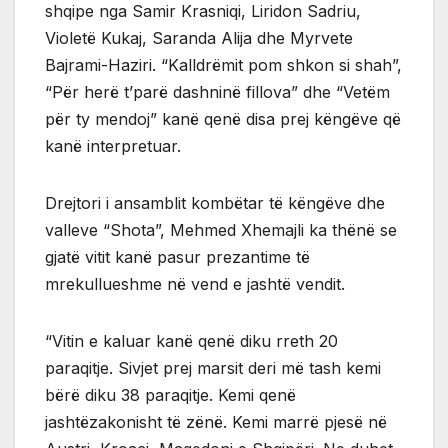
shqipe nga Samir Krasniqi, Liridon Sadriu,
Violetë Kukaj, Saranda Alija dhe Myrvete
Bajrami-Haziri. “Kalldrëmit pom shkon si shah”,
“Për herë t’parë dashninë fillova” dhe “Vetëm
për ty mendoj” kanë qenë disa prej këngëve që
kanë interpretuar.
Drejtori i ansamblit kombëtar të këngëve dhe
valleve “Shota”, Mehmed Xhemajli ka thënë se
gjatë vitit kanë pasur prezantime të
mrekullueshme në vend e jashtë vendit.
“Vitin e kaluar kanë qenë diku rreth 20
paraqitje. Sivjet prej marsit deri më tash kemi
bërë diku 38 paraqitje. Kemi qenë
jashtëzakonisht të zënë. Kemi marrë pjesë në