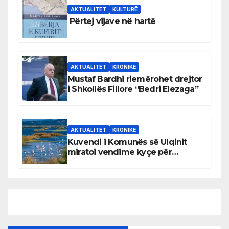
AKTUALITET
KULTURË
Përtej vijave në hartë
AKTUALITET
KRONIKË
Mustaf Bardhi riemërohet drejtor
i Shkollës Fillore “Bedri Elezaga”
AKTUALITET
KRONIKË
Kuvendi i Komunës së Ulqinit
miratoi vendime kyçe për
mbrojtjen e natyrës dhe
menaxhimin e qëndrueshëm të
burimeve më të çmuara