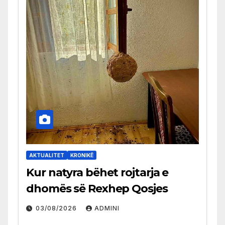
AKTUALITET
KRONIKË
Kur natyra bëhet rojtarja e
dhomës së Rexhep Qosjes
03/08/2026
ADMINI