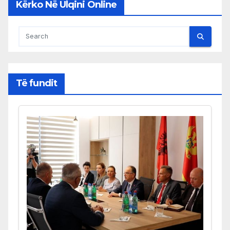
Kërko Në Ulqini Online
Të fundit