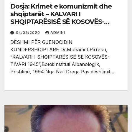
Dosja: Krimet e komunizmit dhe
shqiptarët – KALVARI I
SHQIPTARËSISË SË KOSOVËS-
TIVARI 1945”
04/05/2020
ADMINI
DËSHMI PËR GJENOCIDIN
KUNDËRSHQIPTARË Dr.Muhamet Pirraku,
“KALVARI I SHQIPTARËSISË SË KOSOVËS-
TIVARI 1945”,Botoi:Instituti Albanologjik,
Prishtinë, 1994 Nga Nail Draga Pas dështimit…