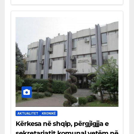
AKTUALITET
KRONIKË
Kërkesa në shqip, përgjigjja e
sekretariatit komunal vetëm në