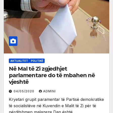
AKTUALITET
POLITIKË
Në Mal të Zi zgjedhjet
parlamentare do të mbahen në
vjeshtë
04/05/2020
ADMINI
Kryetari grupit paramentar të Partisë demokratike
të socialistëve në Kuvendin e Malit të Zi për të
përditshmen malazeze Dan është…