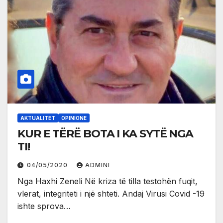
AKTUALITET
OPINIONE
KUR E TËRË BOTA I KA SYTË NGA
TI!
04/05/2020
ADMINI
Nga Haxhi Zeneli Në kriza të tilla testohën fuqit,
vlerat, integriteti i një shteti. Andaj Virusi Covid -19
ishte sprova…