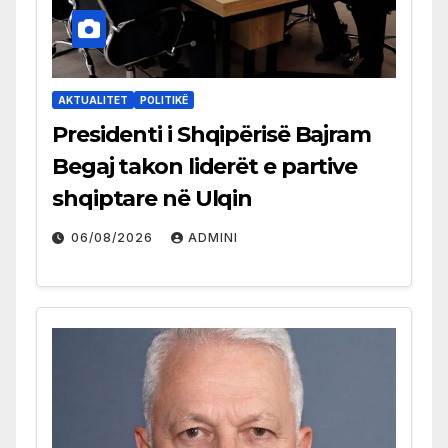
AKTUALITET
POLITIKË
Presidenti i Shqipërisë Bajram
Begaj takon liderët e partive
shqiptare në Ulqin
06/08/2026
ADMINI