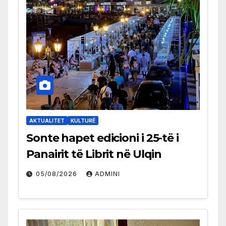
AKTUALITET
KULTURË
Sonte hapet edicioni i 25-të i
Panairit të Librit në Ulqin
05/08/2026
ADMINI