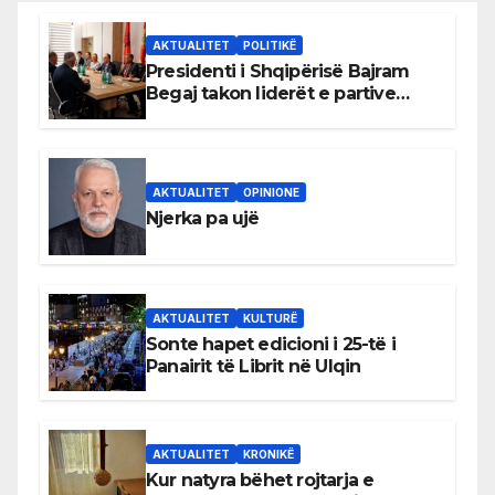
AKTUALITET
POLITIKË
Presidenti i Shqipërisë Bajram
Begaj takon liderët e partive
shqiptare në Ulqin
AKTUALITET
OPINIONE
Njerka pa ujë
AKTUALITET
KULTURË
Sonte hapet edicioni i 25-të i
Panairit të Librit në Ulqin
AKTUALITET
KRONIKË
Kur natyra bëhet rojtarja e