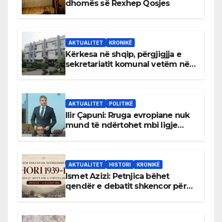
dhomës së Rexhep Qosjes
AKTUALITET
KRONIKË
Kërkesa në shqip, përgjigjja e
sekretariatit komunal vetëm në
gjuhën malazeze
AKTUALITET
POLITIKË
Ilir Çapuni: Rruga evropiane nuk
mund të ndërtohet mbi ligje
antikushtetuese
AKTUALITET
HISTORI
KRONIKË
Ismet Azizi: Petnjica bëhet
qendër e debatit shkencor për
Bihorin gjatë viteve 1939–1948