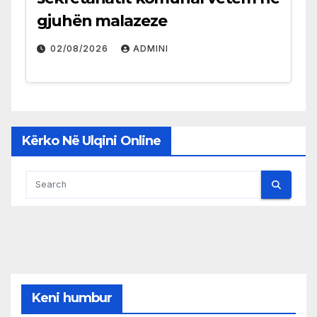
gjuhën malazeze
02/08/2026
ADMINI
Kërko Në Ulqini Online
Keni humbur