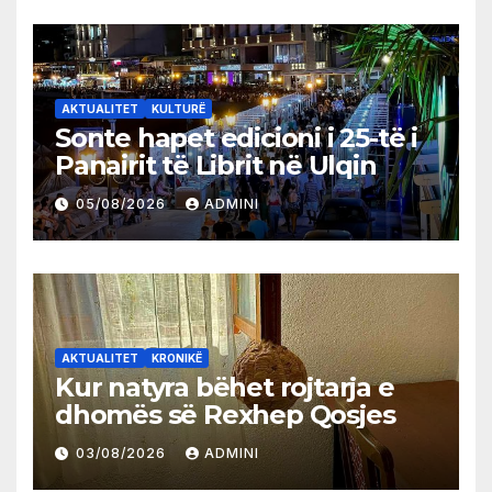
AKTUALITET
KULTURË
Sonte hapet edicioni i 25-të i
Panairit të Librit në Ulqin
05/08/2026
ADMINI
AKTUALITET
KRONIKË
Kur natyra bëhet rojtarja e
dhomës së Rexhep Qosjes
03/08/2026
ADMINI