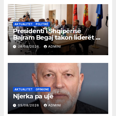
AKTUALITET
POLITIKË
Presidenti i Shqipërisë
Bajram Begaj takon liderët e
partive shqiptare në Ulqin
06/08/2026
ADMINI
AKTUALITET
OPINIONE
Njerka pa ujë
05/08/2026
ADMINI