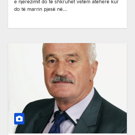
e njerëzimit do të shkruhet vetëm atëherë kur
do të marrin pjesë në…