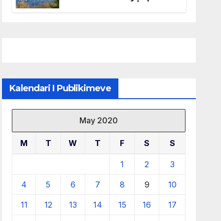
mbrojtjen e natyrës dhe
menaxhimin e qëndrueshëm
të burimeve më të çmuara
Kalendari I Publikimeve
May 2020
M
T
W
T
F
S
S
1
2
3
4
5
6
7
8
9
10
11
12
13
14
15
16
17