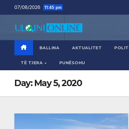
Skip
07/08/2026
11:45 pm
to
content
BALLINA
AKTUALITET
POLIT
TË TJERA
PUNËSOHU
Day:
May 5, 2020