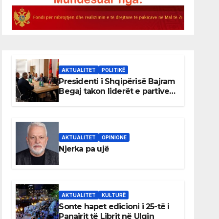
AKTUALITET
POLITIKË
Presidenti i Shqipërisë Bajram
Begaj takon liderët e partive
shqiptare në Ulqin
AKTUALITET
OPINIONE
Njerka pa ujë
AKTUALITET
KULTURË
Sonte hapet edicioni i 25-të i
Panairit të Librit në Ulqin