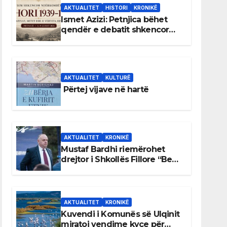
AKTUALITET
HISTORI
KRONIKË
Ismet Azizi: Petnjica bëhet
qendër e debatit shkencor
për Bihorin gjatë viteve 1939–
1948
AKTUALITET
KULTURË
Përtej vijave në hartë
AKTUALITET
KRONIKË
Mustaf Bardhi riemërohet
drejtor i Shkollës Fillore “Bedri
Elezaga”
AKTUALITET
KRONIKË
Kuvendi i Komunës së Ulqinit
miratoi vendime kyçe për