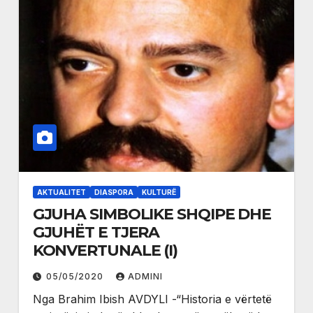
AKTUALITET
DIASPORA
KULTURË
GJUHA SIMBOLIKE SHQIPE DHE
GJUHËT E TJERA
KONVERTUNALE (I)
05/05/2020
ADMINI
Nga Brahim Ibish AVDYLI -“Historia e vërtetë