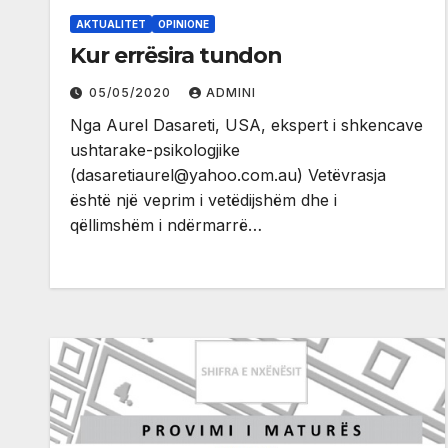
AKTUALITET
OPINIONE
Kur errësira tundon
05/05/2020
ADMINI
Nga Aurel Dasareti, USA, ekspert i shkencave
ushtarake-psikologjike
(dasaretiaurel@yahoo.com.au) Vetëvrasja
është një veprim i vetëdijshëm dhe i
qëllimshëm i ndërmarrë…