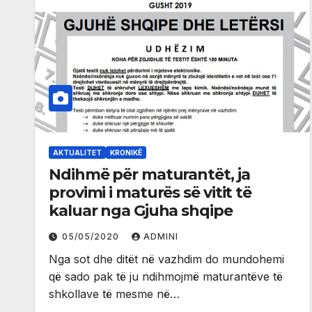
AKTUALITET
KRONIKË
Ndihmë për maturantët, ja
provimi i maturës së vitit të
kaluar nga Gjuha shqipe
05/05/2020
ADMINI
Nga sot dhe ditët në vazhdim do mundohemi
që sado pak të ju ndihmojmë maturantëve të
shkollave të mesme në…