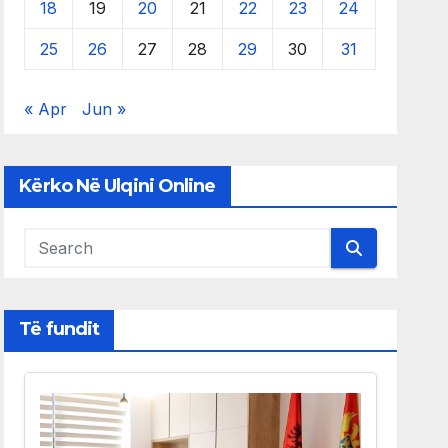
18
19
20
21
22
23
24
25
26
27
28
29
30
31
« Apr
Jun »
Kërko Në Ulqini Online
Të fundit