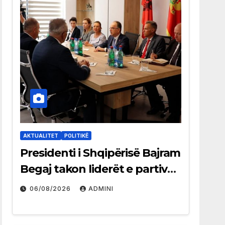
AKTUALITET
POLITIKË
Presidenti i Shqipërisë Bajram
Begaj takon liderët e partive
shqiptare në Ulqin
06/08/2026
ADMINI