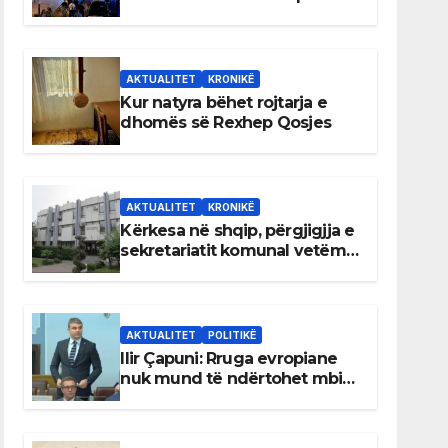
AKTUALITET
KRONIKË
Kur natyra bëhet rojtarja e
dhomës së Rexhep Qosjes
AKTUALITET
KRONIKË
Kërkesa në shqip, përgjigjja e
sekretariatit komunal vetëm
në gjuhën malazeze
AKTUALITET
POLITIKË
Ilir Çapuni: Rruga evropiane
nuk mund të ndërtohet mbi
ligje antikushtetuese