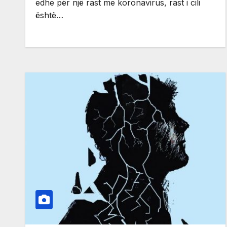
edhe për një rast me koronavirus, rast i cili
është…