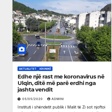
AKTUALITET
KRONIKË
Edhe një rast me koronavirus në
Ulqin, ditë më parë erdhi nga
jashta vendit
05/05/2020
ADMINI
Instituti i shëndetit publik i Malit të Zi sot njoftoi