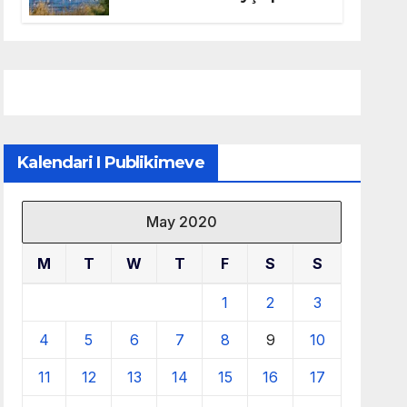
mbrojtjen e natyrës dhe
menaxhimin e qëndrueshëm
të burimeve më të çmuara
Kalendari I Publikimeve
May 2020
M
T
W
T
F
S
S
1
2
3
4
5
6
7
8
9
10
11
12
13
14
15
16
17