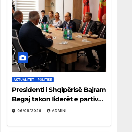
AKTUALITET
POLITIKË
Presidenti i Shqipërisë Bajram
Begaj takon liderët e partive
shqiptare në Ulqin
06/08/2026
ADMINI