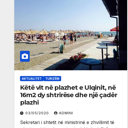
AKTUALITET
TURIZËM
Këtë vit në plazhet e Ulqinit, në
16m2 dy shtrirëse dhe një çadër
plazhi
03/05/2020
ADMINI
Sekretari i shtetit në ministrinë e zhvillimit të