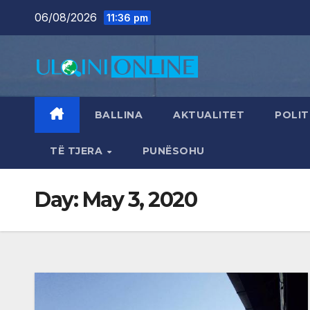
Skip
06/08/2026
11:36 pm
to
content
BALLINA
AKTUALITET
POLIT
TË TJERA
PUNËSOHU
Day:
May 3, 2020