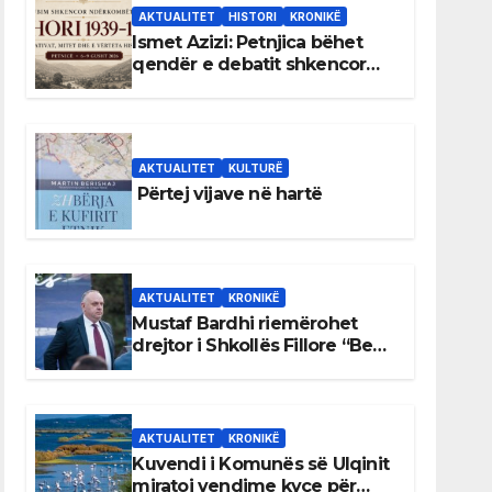
AKTUALITET
HISTORI
KRONIKË
Ismet Azizi: Petnjica bëhet
qendër e debatit shkencor
për Bihorin gjatë viteve 1939–
1948
AKTUALITET
KULTURË
Përtej vijave në hartë
AKTUALITET
KRONIKË
Mustaf Bardhi riemërohet
drejtor i Shkollës Fillore “Bedri
Elezaga”
AKTUALITET
KRONIKË
Kuvendi i Komunës së Ulqinit
miratoi vendime kyçe për