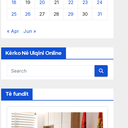
18
19
20
21
22
23
24
25
26
27
28
29
30
31
« Apr
Jun »
Kërko Në Ulqini Online
Të fundit