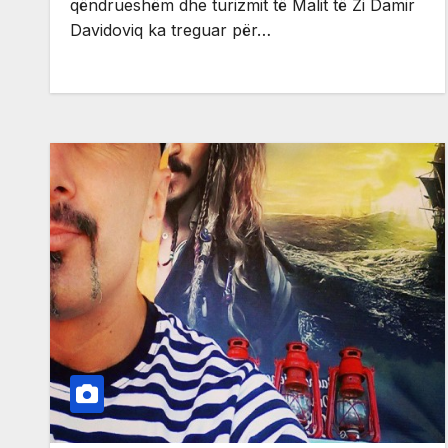
qëndrueshëm dhe turizmit të Malit të Zi Damir
Davidoviq ka treguar për…