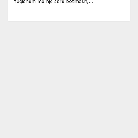
fuqishëm me një sërë botimesh,…