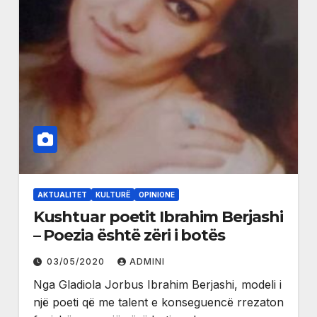
AKTUALITET
KULTURË
OPINIONE
Kushtuar poetit Ibrahim Berjashi
– Poezia është zëri i botës
03/05/2020
ADMINI
Nga Gladiola Jorbus Ibrahim Berjashi, modeli i
një poeti që me talent e konseguencë rrezaton