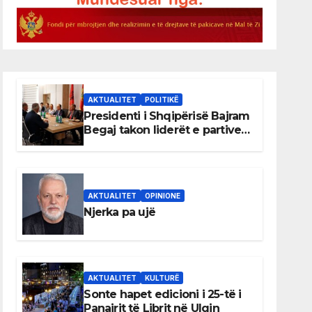
AKTUALITET
POLITIKË
Presidenti i Shqipërisë Bajram
Begaj takon liderët e partive
shqiptare në Ulqin
AKTUALITET
OPINIONE
Njerka pa ujë
AKTUALITET
KULTURË
Sonte hapet edicioni i 25-të i
Panairit të Librit në Ulqin