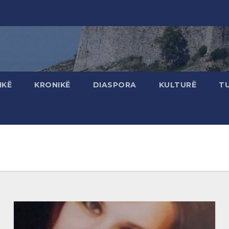
IKË
KRONIKË
DIASPORA
KULTURË
T