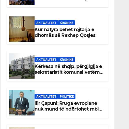
AKTUALITET
KRONIKË
Kur natyra bëhet rojtarja e
dhomës së Rexhep Qosjes
AKTUALITET
KRONIKË
Kërkesa në shqip, përgjigjja e
sekretariatit komunal vetëm
në gjuhën malazeze
AKTUALITET
POLITIKË
Ilir Çapuni: Rruga evropiane
nuk mund të ndërtohet mbi
ligje antikushtetuese