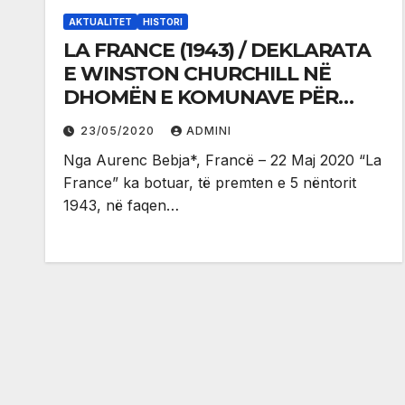
AKTUALITET
HISTORI
LA FRANCE (1943) / DEKLARATA
E WINSTON CHURCHILL NË
DHOMËN E KOMUNAVE PËR
SHQIPËRINË DHE LUFTËTARËT E
23/05/2020
ADMINI
SAJ
Nga Aurenc Bebja*, Francë – 22 Maj 2020 “La
France” ka botuar, të premten e 5 nëntorit
1943, në faqen…