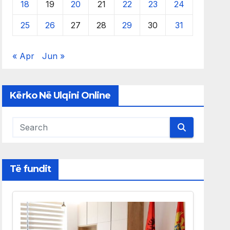
18
19
20
21
22
23
24
25
26
27
28
29
30
31
« Apr
Jun »
Kërko Në Ulqini Online
Të fundit