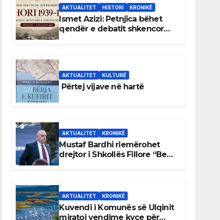
AKTUALITET
HISTORI
KRONIKË
Ismet Azizi: Petnjica bëhet
qendër e debatit shkencor
për Bihorin gjatë viteve 1939–
1948
AKTUALITET
KULTURË
Përtej vijave në hartë
AKTUALITET
KRONIKË
Mustaf Bardhi riemërohet
drejtor i Shkollës Fillore “Bedri
Elezaga”
AKTUALITET
KRONIKË
Kuvendi i Komunës së Ulqinit
miratoi vendime kyçe për