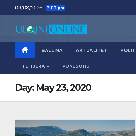
Skip
09/08/2026
3:02 pm
to
content
BALLINA
AKTUALITET
POLIT
TË TJERA
PUNËSOHU
Day:
May 23, 2020