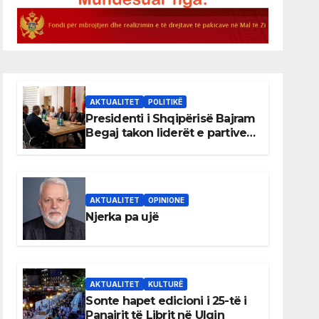
AKTUALITET
POLITIKË
Presidenti i Shqipërisë Bajram
Begaj takon liderët e partive
shqiptare në Ulqin
AKTUALITET
OPINIONE
Njerka pa ujë
AKTUALITET
KULTURË
Sonte hapet edicioni i 25-të i
Panairit të Librit në Ulqin