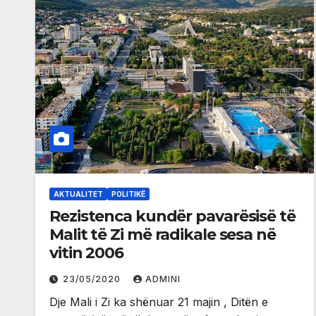
AKTUALITET
POLITIKË
Rezistenca kundër pavarësisë të
Malit të Zi më radikale sesa në
vitin 2006
23/05/2020
ADMINI
Dje Mali i Zi ka shënuar 21 majin , Ditën e