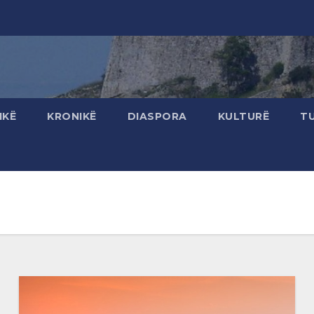
IKË
KRONIKË
DIASPORA
KULTURË
T