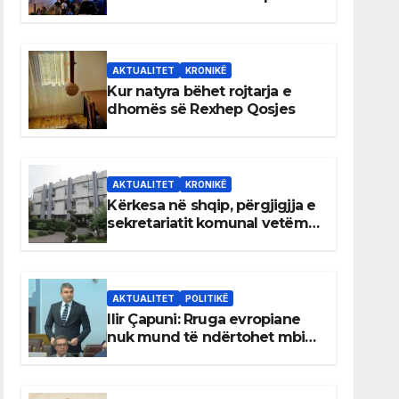
AKTUALITET
KRONIKË
Kur natyra bëhet rojtarja e
dhomës së Rexhep Qosjes
AKTUALITET
KRONIKË
Kërkesa në shqip, përgjigjja e
sekretariatit komunal vetëm
në gjuhën malazeze
AKTUALITET
POLITIKË
Ilir Çapuni: Rruga evropiane
nuk mund të ndërtohet mbi
ligje antikushtetuese