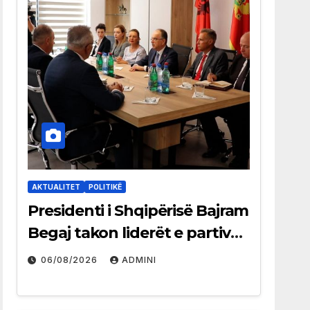
AKTUALITET
POLITIKË
Presidenti i Shqipërisë Bajram
Begaj takon liderët e partive
shqiptare në Ulqin
06/08/2026
ADMINI