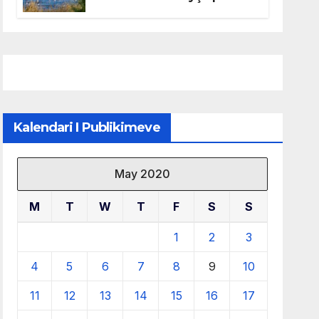
mbrojtjen e natyrës dhe
menaxhimin e qëndrueshëm
të burimeve më të çmuara
Kalendari I Publikimeve
May 2020
M
T
W
T
F
S
S
1
2
3
4
5
6
7
8
9
10
11
12
13
14
15
16
17