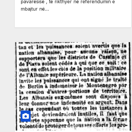
pavarësisë , të rikthyer në referendumin e
mbajtur në…