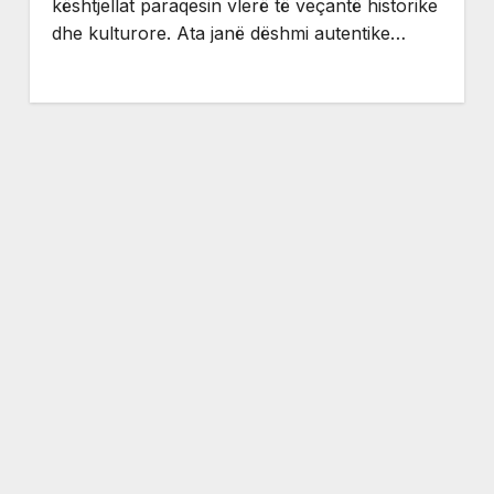
kështjellat paraqesin vlerë të veçantë historike
dhe kulturore. Ata janë dëshmi autentike…