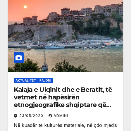
AKTUALITET
RAJONI
Kalaja e Ulqinit dhe e Beratit, të
vetmet në hapësirën
etnogjeografike shqiptare që
vazhdojnë të jenë të banuara
23/05/2020
ADMINI
Në kuadër të kulturës materiale, në çdo mjedis