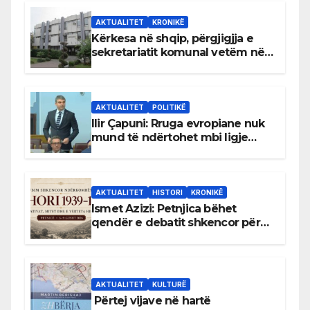
AKTUALITET
KRONIKË
Kërkesa në shqip, përgjigjja e
sekretariatit komunal vetëm në
gjuhën malazeze
AKTUALITET
POLITIKË
Ilir Çapuni: Rruga evropiane nuk
mund të ndërtohet mbi ligje
antikushtetuese
AKTUALITET
HISTORI
KRONIKË
Ismet Azizi: Petnjica bëhet
qendër e debatit shkencor për
Bihorin gjatë viteve 1939–1948
AKTUALITET
KULTURË
Përtej vijave në hartë