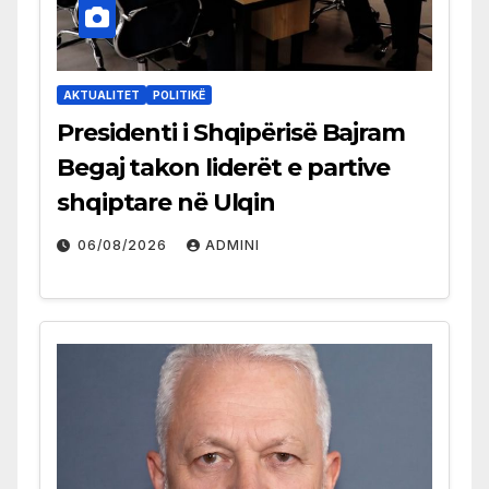
AKTUALITET
POLITIKË
Presidenti i Shqipërisë Bajram
Begaj takon liderët e partive
shqiptare në Ulqin
06/08/2026
ADMINI