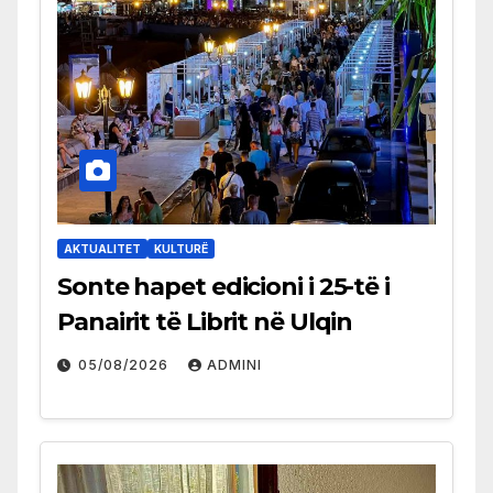
AKTUALITET
KULTURË
Sonte hapet edicioni i 25-të i
Panairit të Librit në Ulqin
05/08/2026
ADMINI