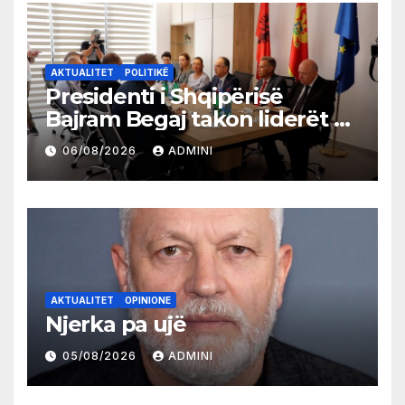
AKTUALITET
POLITIKË
Presidenti i Shqipërisë
Bajram Begaj takon liderët e
partive shqiptare në Ulqin
06/08/2026
ADMINI
AKTUALITET
OPINIONE
Njerka pa ujë
05/08/2026
ADMINI