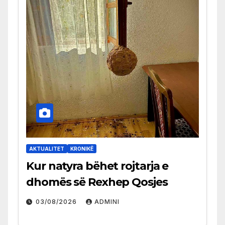
AKTUALITET
KRONIKË
Kur natyra bëhet rojtarja e
dhomës së Rexhep Qosjes
03/08/2026
ADMINI