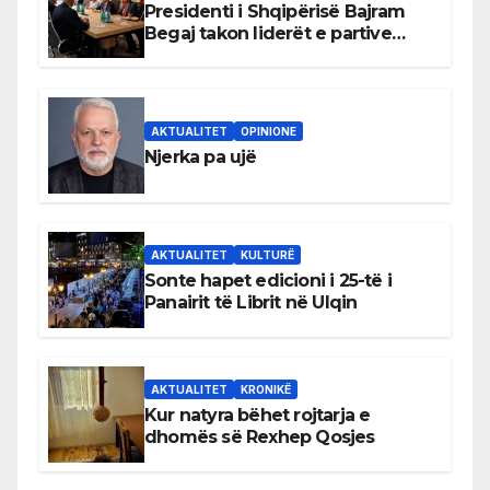
Presidenti i Shqipërisë Bajram
Begaj takon liderët e partive
shqiptare në Ulqin
AKTUALITET
OPINIONE
Njerka pa ujë
AKTUALITET
KULTURË
Sonte hapet edicioni i 25-të i
Panairit të Librit në Ulqin
AKTUALITET
KRONIKË
Kur natyra bëhet rojtarja e
dhomës së Rexhep Qosjes