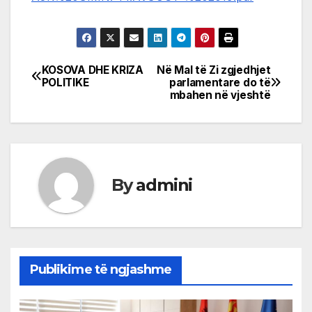
KOSOVA DHE KRIZA
Në Mal të Zi zgjedhjet
Post
POLITIKE
parlamentare do të
mbahen në vjeshtë
navigation
By
admini
Publikime të ngjashme