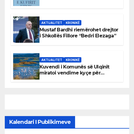
AKTUALITET
KRONIKË
Mustaf Bardhi riemërohet drejtor
i Shkollës Fillore “Bedri Elezaga”
AKTUALITET
KRONIKË
Kuvendi i Komunës së Ulqinit
miratoi vendime kyçe për
mbrojtjen e natyrës dhe
menaxhimin e qëndrueshëm të
burimeve më të çmuara
Kalendari I Publikimeve