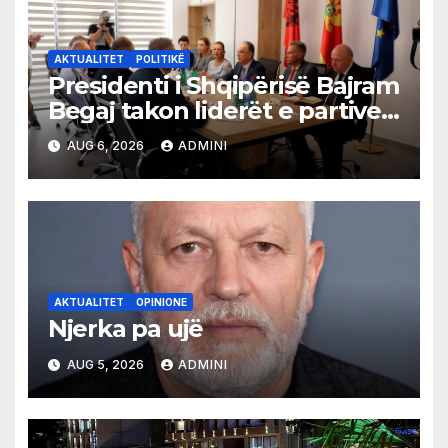
AKTUALITET
POLITIKË
Presidenti i Shqipërisë Bajram
Begaj takon liderët e partive
shqiptare në Ulqin
AUG 6, 2026
ADMINI
AKTUALITET
OPINIONE
Njerka pa ujë
AUG 5, 2026
ADMINI