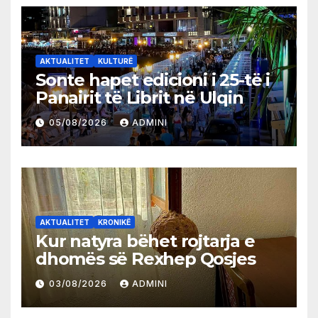
AKTUALITET
KULTURË
Sonte hapet edicioni i 25-të i
Panairit të Librit në Ulqin
05/08/2026
ADMINI
AKTUALITET
KRONIKË
Kur natyra bëhet rojtarja e
dhomës së Rexhep Qosjes
03/08/2026
ADMINI