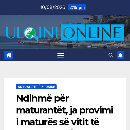
Skip
10/08/2026
2:15 pm
to
content
AKTUALITET
KRONIKË
Ndihmë për
maturantët, ja provimi
i maturës së vitit të