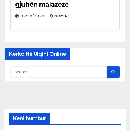
gjuhën malazeze
02/08/2026
ADMINI
Kërko Në Ulqini Online
Keni humbur