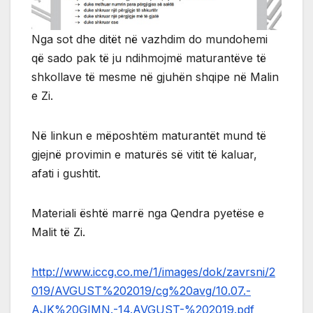
Nga sot dhe ditët në vazhdim do mundohemi
që sado pak të ju ndihmojmë maturantëve të
shkollave të mesme në gjuhën shqipe në Malin
e Zi.
Në linkun e mëposhtëm maturantët mund të
gjejnë provimin e maturës së vitit të kaluar,
afati i gushtit.
Materiali është marrë nga Qendra pyetëse e
Malit të Zi.
http://www.iccg.co.me/1/images/dok/zavrsni/2
019/AVGUST%202019/cg%20avg/10.07.-
AJK%20GIMN.-14.AVGUST-%202019.pdf