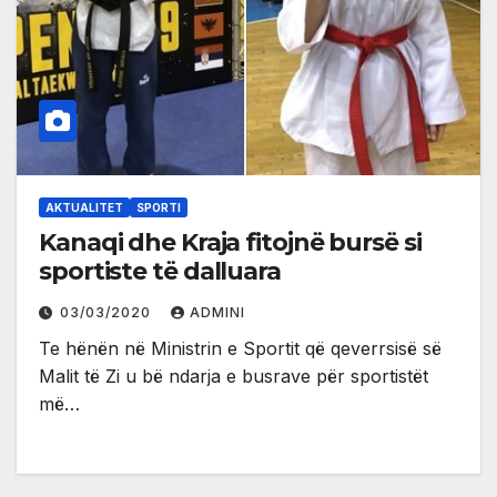
AKTUALITET
SPORTI
Kanaqi dhe Kraja fitojnë bursë si
sportiste të dalluara
03/03/2020
ADMINI
Te hënën në Ministrin e Sportit që qeverrsisë së
Malit të Zi u bë ndarja e busrave për sportistët
më…