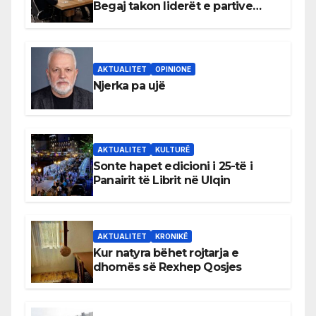
Begaj takon liderët e partive
shqiptare në Ulqin
AKTUALITET
OPINIONE
Njerka pa ujë
AKTUALITET
KULTURË
Sonte hapet edicioni i 25-të i
Panairit të Librit në Ulqin
AKTUALITET
KRONIKË
Kur natyra bëhet rojtarja e
dhomës së Rexhep Qosjes