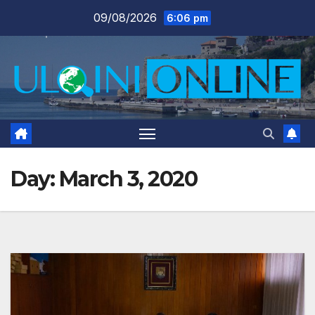
Skip
09/08/2026
6:06 pm
to
content
Day:
March 3, 2020