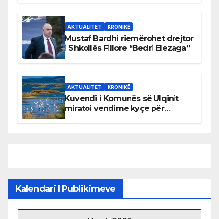
AKTUALITET
KRONIKË
Mustaf Bardhi riemërohet drejtor
i Shkollës Fillore “Bedri Elezaga”
AKTUALITET
KRONIKË
Kuvendi i Komunës së Ulqinit
miratoi vendime kyçe për
mbrojtjen e natyrës dhe
menaxhimin e qëndrueshëm të
burimeve më të çmuara
Kalendari I Publikimeve