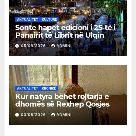
AKTUALITET
KULTURË
Sonte hapet edicioni i 25-të i
Panairit të Librit në Ulqin
05/08/2026
ADMINI
AKTUALITET
KRONIKË
Kur natyra bëhet rojtarja e
dhomës së Rexhep Qosjes
03/08/2026
ADMINI