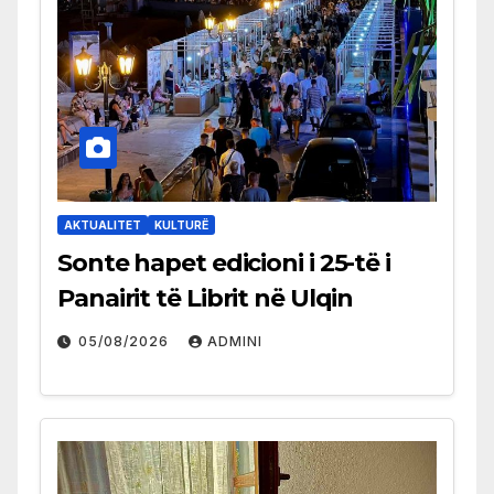
AKTUALITET
KULTURË
Sonte hapet edicioni i 25-të i
Panairit të Librit në Ulqin
05/08/2026
ADMINI