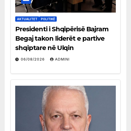
AKTUALITET
POLITIKË
Presidenti i Shqipërisë Bajram
Begaj takon liderët e partive
shqiptare në Ulqin
06/08/2026
ADMINI