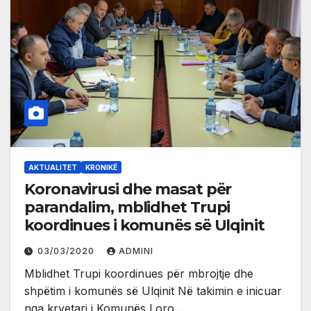
AKTUALITET
KRONIKË
Koronavirusi dhe masat për
parandalim, mblidhet Trupi
koordinues i komunës së Ulqinit
03/03/2020
ADMINI
Mblidhet Trupi koordinues për mbrojtje dhe
shpëtim i komunës së Ulqinit Në takimin e inicuar
nga kryetari i Komunës Loro…