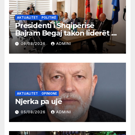
AKTUALITET
POLITIKË
Presidenti i Shqipërisë
Bajram Begaj takon liderët e
partive shqiptare në Ulqin
06/08/2026
ADMINI
AKTUALITET
OPINIONE
Njerka pa ujë
05/08/2026
ADMINI