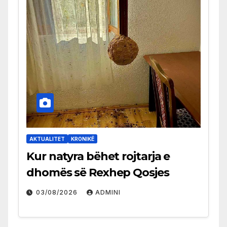
AKTUALITET
KRONIKË
Kur natyra bëhet rojtarja e
dhomës së Rexhep Qosjes
03/08/2026
ADMINI