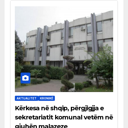
AKTUALITET
KRONIKË
Kërkesa në shqip, përgjigjja e
sekretariatit komunal vetëm në
gjuhën malazeze