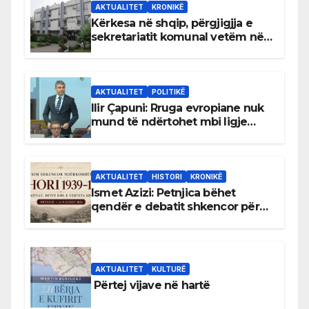
AKTUALITET
KRONIKË
Kërkesa në shqip, përgjigjja e
sekretariatit komunal vetëm në
gjuhën malazeze
AKTUALITET
POLITIKË
Ilir Çapuni: Rruga evropiane nuk
mund të ndërtohet mbi ligje
antikushtetuese
AKTUALITET
HISTORI
KRONIKË
Ismet Azizi: Petnjica bëhet
qendër e debatit shkencor për
Bihorin gjatë viteve 1939–1948
AKTUALITET
KULTURË
Përtej vijave në hartë