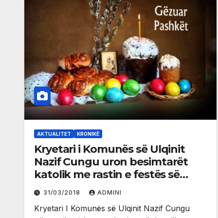
AKTUALITET
KRONIKË
Kryetari i Komunës së Ulqinit
Nazif Cungu uron besimtarët
katolik me rastin e festës së
Pashkëve
31/03/2018
ADMINI
Kryetari I Komunës së Ulqinit Nazif Cungu