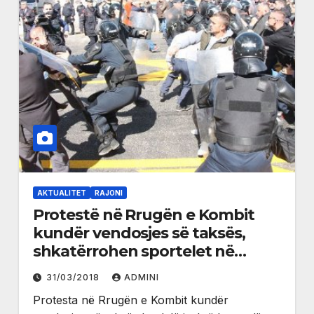
AKTUALITET
RAJONI
Protestë në Rrugën e Kombit
kundër vendosjes së taksës,
shkatërrohen sportelet në
Kalimash (video)
31/03/2018
ADMINI
Protesta në Rrugën e Kombit kundër