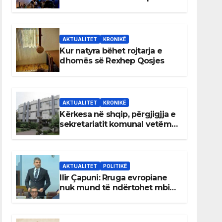
AKTUALITET
KRONIKË
Kur natyra bëhet rojtarja e
dhomës së Rexhep Qosjes
AKTUALITET
KRONIKË
Kërkesa në shqip, përgjigjja e
sekretariatit komunal vetëm
në gjuhën malazeze
AKTUALITET
POLITIKË
Ilir Çapuni: Rruga evropiane
nuk mund të ndërtohet mbi
ligje antikushtetuese