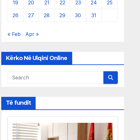
19
20
21
22
23
24
25
26
27
28
29
30
31
« Feb
Apr »
Kërko Në Ulqini Online
Të fundit