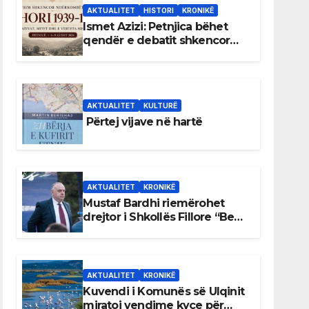
AKTUALITET
HISTORI
KRONIKË
Ismet Azizi: Petnjica bëhet
qendër e debatit shkencor
për Bihorin gjatë viteve 1939–
1948
AKTUALITET
KULTURË
Përtej vijave në hartë
AKTUALITET
KRONIKË
Mustaf Bardhi riemërohet
drejtor i Shkollës Fillore “Bedri
Elezaga”
AKTUALITET
KRONIKË
Kuvendi i Komunës së Ulqinit
miratoi vendime kyçe për