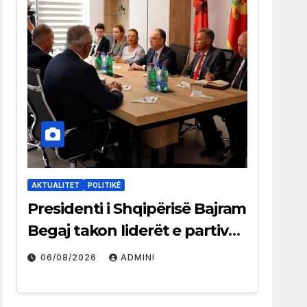
AKTUALITET
POLITIKË
Presidenti i Shqipërisë Bajram
Begaj takon liderët e partive
shqiptare në Ulqin
06/08/2026
ADMINI