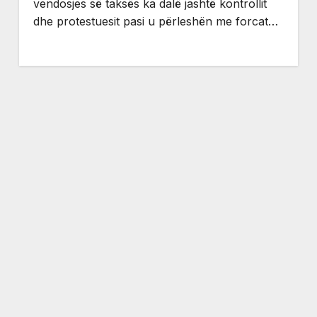
vendosjes së taksës ka dalë jashtë kontrollit
dhe protestuesit pasi u përleshën me forcat…