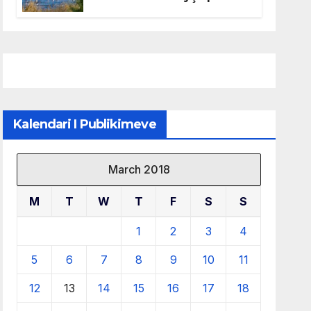
mbrojtjen e natyrës dhe
menaxhimin e qëndrueshëm
të burimeve më të çmuara
Kalendari I Publikimeve
March 2018
M
T
W
T
F
S
S
1
2
3
4
5
6
7
8
9
10
11
12
13
14
15
16
17
18