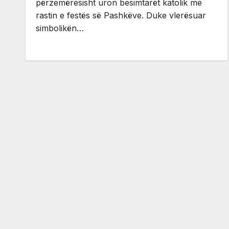
përzemëresisht uron besimtarët katolik me
rastin e festës së Pashkëve. Duke vlerësuar
simbolikën…