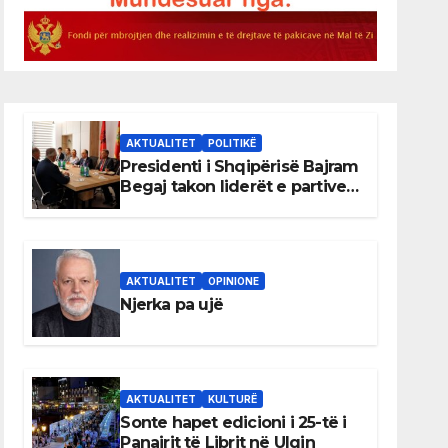
AKTUALITET
POLITIKË
Presidenti i Shqipërisë Bajram
Begaj takon liderët e partive
shqiptare në Ulqin
AKTUALITET
OPINIONE
Njerka pa ujë
AKTUALITET
KULTURË
Sonte hapet edicioni i 25-të i
Panairit të Librit në Ulqin