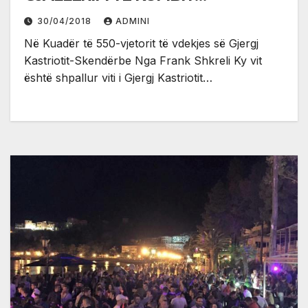
SHQIPTAR
30/04/2018
ADMINI
Në Kuadër të 550-vjetorit të vdekjes së Gjergj
Kastriotit-Skendërbe Nga Frank Shkreli Ky vit
është shpallur viti i Gjergj Kastriotit…