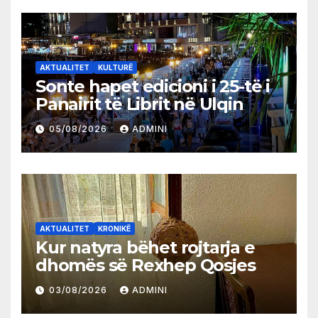
AKTUALITET
KULTURË
Sonte hapet edicioni i 25-të i
Panairit të Librit në Ulqin
05/08/2026
ADMINI
AKTUALITET
KRONIKË
Kur natyra bëhet rojtarja e
dhomës së Rexhep Qosjes
03/08/2026
ADMINI