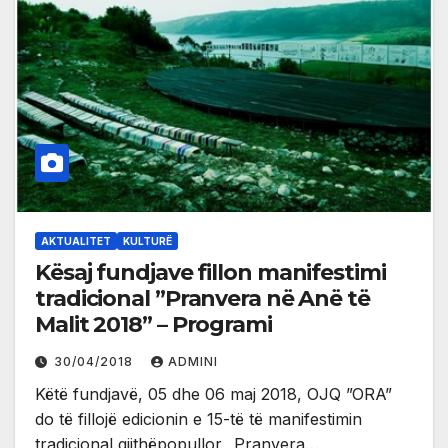
AKTUALITET
KULTURË
Kësaj fundjave fillon manifestimi
tradicional ”Pranvera në Anë të
Malit 2018” – Programi
30/04/2018
ADMINI
Këtë fundjavë, 05 dhe 06 maj 2018, OJQ ”ORA”
do të fillojë edicionin e 15-të të manifestimin
tradicional gjithëpopullor „Pranvera…