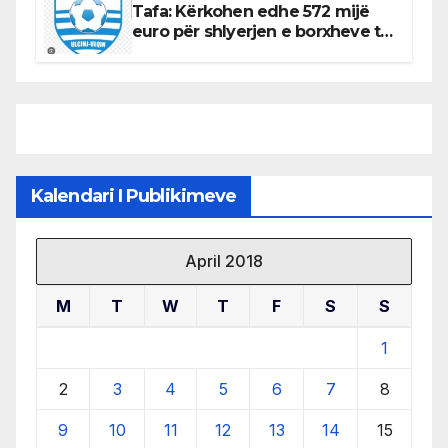
Tafa: Kërkohen edhe 572 mijë
euro për shlyerjen e borxheve të
KF Otrant – Salaj kërkoi sqarime
nga drejtuesit e klubit
Kalendari I Publikimeve
April 2018
M
T
W
T
F
S
S
1
2
3
4
5
6
7
8
9
10
11
12
13
14
15