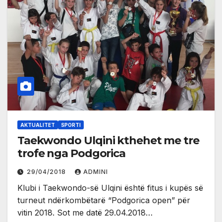
AKTUALITET
SPORTI
Taekwondo Ulqini kthehet me tre
trofe nga Podgorica
29/04/2018
ADMINI
Klubi i Taekwondo-së Ulqini është fitus i kupës së
turneut ndërkombëtarë “Podgorica open” për
vitin 2018. Sot me datë 29.04.2018…