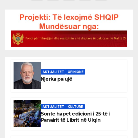
pagination
AKTUALITET
OPINIONE
Njerka pa ujë
AKTUALITET
KULTURË
Sonte hapet edicioni i 25-të i
Panairit të Librit në Ulqin