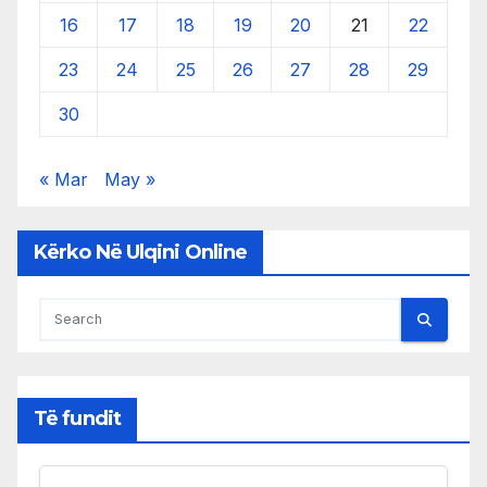
16
17
18
19
20
21
22
23
24
25
26
27
28
29
30
« Mar
May »
Kërko Në Ulqini Online
Të fundit