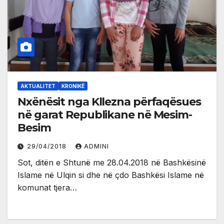
AKTUALITET
KRONIKË
Nxënësit nga Kllezna përfaqësues
në garat Republikane në Mesim-
Besim
29/04/2018
ADMINI
Sot, ditën e Shtunë me 28.04.2018 në Bashkësinë
Islame në Ulqin si dhe në çdo Bashkësi Islame në
komunat tjera…