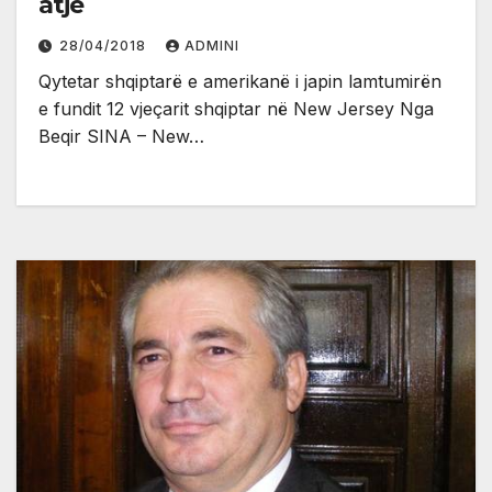
atje
28/04/2018
ADMINI
Qytetar shqiptarë e amerikanë i japin lamtumirën
e fundit 12 vjeçarit shqiptar në New Jersey Nga
Beqir SINA – New…