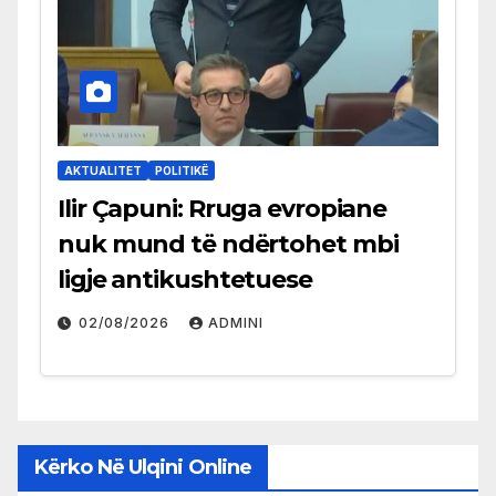
AKTUALITET
POLITIKË
Ilir Çapuni: Rruga evropiane
nuk mund të ndërtohet mbi
ligje antikushtetuese
02/08/2026
ADMINI
Kërko Në Ulqini Online