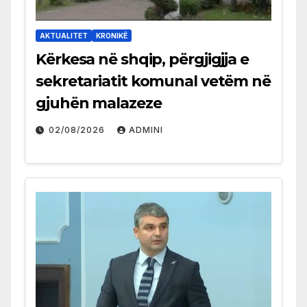
AKTUALITET
KRONIKË
Kërkesa në shqip, përgjigjja e
sekretariatit komunal vetëm në
gjuhën malazeze
02/08/2026
ADMINI