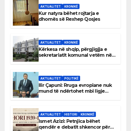
AKTUALITET
KRONIKË
Kur natyra bëhet rojtarja e
dhomës së Rexhep Qosjes
AKTUALITET
KRONIKË
Kërkesa në shqip, përgjigjja e
sekretariatit komunal vetëm në
gjuhën malazeze
AKTUALITET
POLITIKË
Ilir Çapuni: Rruga evropiane nuk
mund të ndërtohet mbi ligje
antikushtetuese
AKTUALITET
HISTORI
KRONIKË
Ismet Azizi: Petnjica bëhet
qendër e debatit shkencor për