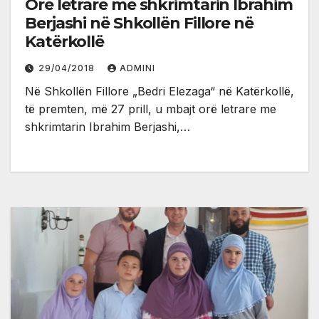
Orë letrare me shkrimtarin Ibrahim
Berjashi në Shkollën Fillore në
Katërkollë
29/04/2018
ADMINI
Në Shkollën Fillore „Bedri Elezaga“ në Katërkollë,
të premten, më 27 prill, u mbajt orë letrare me
shkrimtarin Ibrahim Berjashi,…