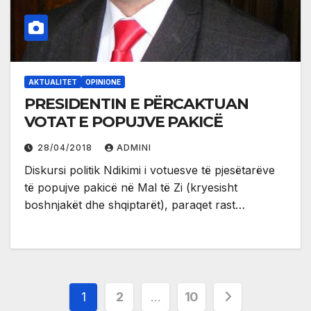
AKTUALITET
OPINIONE
PRESIDENTIN E PËRCAKTUAN
VOTAT E POPUJVE PAKICË
28/04/2018
ADMINI
Diskursi politik Ndikimi i votuesve të pjesëtarëve
të popujve pakicë në Mal të Zi (kryesisht
boshnjakët dhe shqiptarët), paraqet rast…
Posts
1
2
…
10