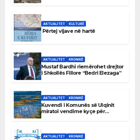
Bihorin gjatë viteve 1939–1948
AKTUALITET
KULTURË
Përtej vijave në hartë
AKTUALITET
KRONIKË
Mustaf Bardhi riemërohet drejtor
i Shkollës Fillore “Bedri Elezaga”
AKTUALITET
KRONIKË
Kuvendi i Komunës së Ulqinit
miratoi vendime kyçe për
mbrojtjen e natyrës dhe
menaxhimin e qëndrueshëm të
burimeve më të çmuara
AKTUALITET
KRONIKË