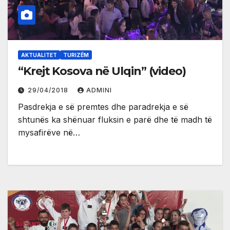
AKTUALITET
TURIZËM
“Krejt Kosova në Ulqin” (video)
29/04/2018
ADMINI
Pasdrekja e së premtes dhe paradrekja e së
shtunës ka shënuar fluksin e parë dhe të madh të
mysafirëve në…