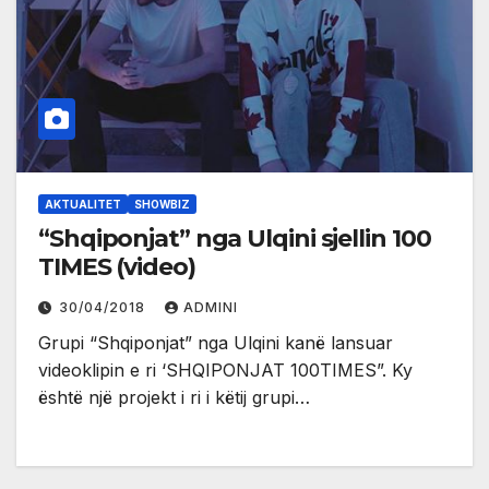
AKTUALITET
SHOWBIZ
“Shqiponjat” nga Ulqini sjellin 100
TIMES (video)
30/04/2018
ADMINI
Grupi “Shqiponjat” nga Ulqini kanë lansuar
videoklipin e ri ‘SHQIPONJAT 100TIMES”. Ky
është një projekt i ri i këtij grupi…