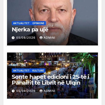
AKTUALITET
OPINIONE
Njerka pa ujë
05/08/2026
ADMINI
AKTUALITET
KULTURË
Sonte hapet edicioni i 25-të i
Panairit të Librit në Ulqin
05/08/2026
ADMINI