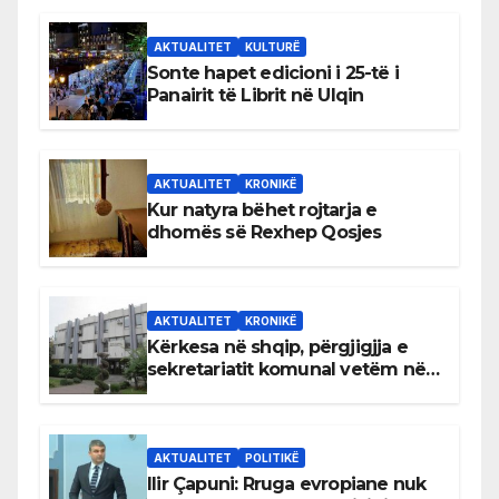
AKTUALITET
KULTURË
Sonte hapet edicioni i 25-të i
Panairit të Librit në Ulqin
AKTUALITET
KRONIKË
Kur natyra bëhet rojtarja e
dhomës së Rexhep Qosjes
AKTUALITET
KRONIKË
Kërkesa në shqip, përgjigjja e
sekretariatit komunal vetëm në
gjuhën malazeze
AKTUALITET
POLITIKË
Ilir Çapuni: Rruga evropiane nuk