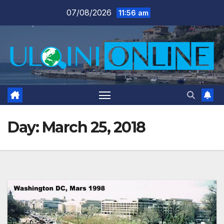
Skip
07/08/2026
11:56 am
to
content
Day:
March 25, 2018