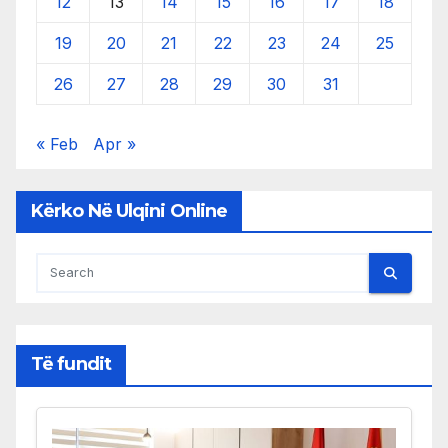
12
13
14
15
16
17
18
19
20
21
22
23
24
25
26
27
28
29
30
31
« Feb
Apr »
Kërko Në Ulqini Online
Të fundit