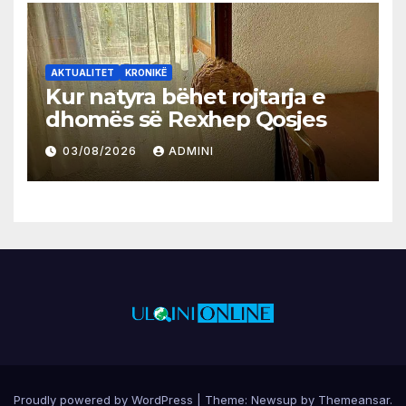
AKTUALITET
KRONIKË
Kur natyra bëhet rojtarja e
dhomës së Rexhep Qosjes
03/08/2026
ADMINI
Proudly powered by WordPress
|
Theme:
Newsup
by
Themeansar
.