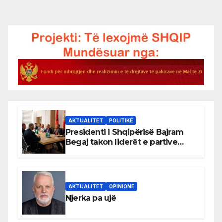
AKTUALITET
POLITIKË
Presidenti i Shqipërisë Bajram
Begaj takon liderët e partive
shqiptare në Ulqin
AKTUALITET
OPINIONE
Njerka pa ujë