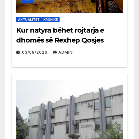
AKTUALITET
KRONIKË
Kur natyra bëhet rojtarja e
dhomës së Rexhep Qosjes
03/08/2026
ADMINI