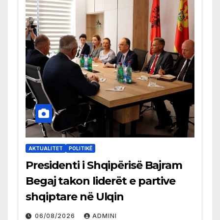
AKTUALITET
POLITIKË
Presidenti i Shqipërisë Bajram
Begaj takon liderët e partive
shqiptare në Ulqin
06/08/2026
ADMINI