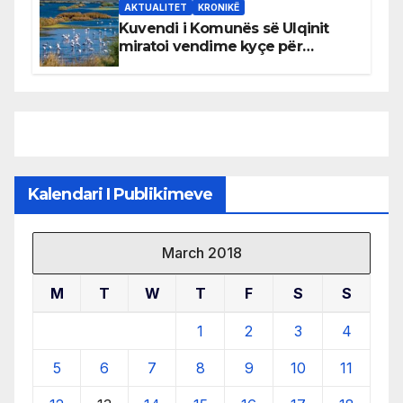
AKTUALITET
KRONIKË
Kuvendi i Komunës së Ulqinit
miratoi vendime kyçe për
mbrojtjen e natyrës dhe
menaxhimin e qëndrueshëm të
burimeve më të çmuara
Kalendari I Publikimeve
March 2018
M
T
W
T
F
S
S
1
2
3
4
5
6
7
8
9
10
11