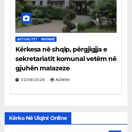
AKTUALITET
KRONIKË
Kërkesa në shqip, përgjigjja e
sekretariatit komunal vetëm në
gjuhën malazeze
02/08/2026
ADMINI
Kërko Në Ulqini Online