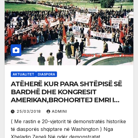
AKTUALITET
DIASPORA
ATËHERË KUR PARA SHTËPISË SË
BARDHË DHE KONGRESIT
AMERIKAN,BROHORITEJ EMRI I
KOSOVËS !
25/03/2018
ADMINI
( Me rastin e 20-vjetorit të demonstratës historike
të diasporës shqiptare në Washington ) Nga
Xheladin Zeneli Një ndër demonstratat…