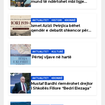
mund të ndërtohet mbi ligje
antikushtetuese
AKTUALITET
HISTORI
KRONIKË
Ismet Azizi: Petnjica bëhet
qendër e debatit shkencor për
Bihorin gjatë viteve 1939–1948
AKTUALITET
KULTURË
Përtej vijave në hartë
AKTUALITET
KRONIKË
Mustaf Bardhi riemërohet drejtor
i Shkollës Fillore “Bedri Elezaga”