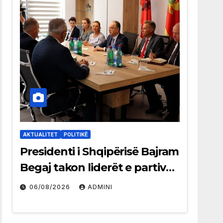
AKTUALITET
POLITIKË
Presidenti i Shqipërisë Bajram
Begaj takon liderët e partive
shqiptare në Ulqin
06/08/2026
ADMINI