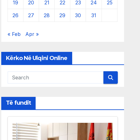
19
20
21
22
23
24
25
26
27
28
29
30
31
« Feb
Apr »
Kërko Në Ulqini Online
Të fundit