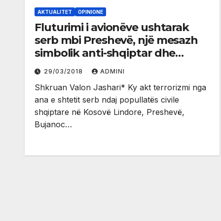
AKTUALITET
OPINIONE
Fluturimi i avionëve ushtarak
serb mbi Preshevë, një mesazh
simbolik anti-shqiptar dhe
amerikan në rajon
29/03/2018
ADMINI
Shkruan Valon Jashari* Ky akt terrorizmi nga
ana e shtetit serb ndaj popullatës civile
shqiptare në Kosovë Lindore, Preshevë,
Bujanoc…