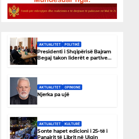
AKTUALITET
POLITIKË
Presidenti i Shqipërisë Bajram
Begaj takon liderët e partive
shqiptare në Ulqin
AKTUALITET
OPINIONE
Njerka pa ujë
AKTUALITET
KULTURË
Sonte hapet edicioni i 25-të i
Panairit të Librit në Ulqin