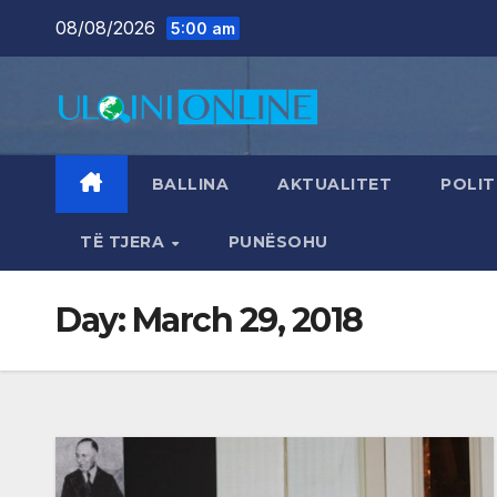
Skip
08/08/2026
5:00 am
to
content
BALLINA
AKTUALITET
POLIT
TË TJERA
PUNËSOHU
Day:
March 29, 2018