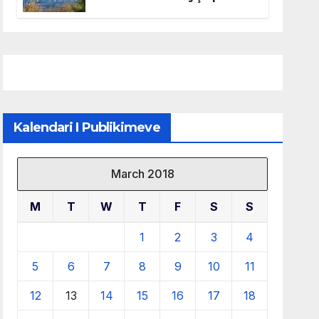
mbrojtjen e natyrës dhe
menaxhimin e qëndrueshëm
të burimeve më të çmuara
Kalendari I Publikimeve
March 2018
M
T
W
T
F
S
S
1
2
3
4
5
6
7
8
9
10
11
12
13
14
15
16
17
18