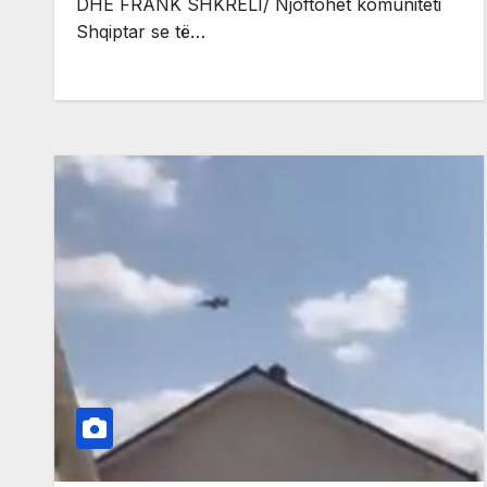
DHE FRANK SHKRELI/ Njoftohet komuniteti
Shqiptar se të…