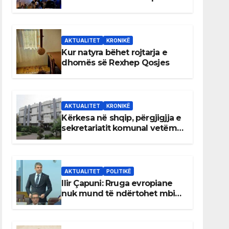
AKTUALITET
KRONIKË
Kur natyra bëhet rojtarja e
dhomës së Rexhep Qosjes
AKTUALITET
KRONIKË
Kërkesa në shqip, përgjigjja e
sekretariatit komunal vetëm
në gjuhën malazeze
AKTUALITET
POLITIKË
Ilir Çapuni: Rruga evropiane
nuk mund të ndërtohet mbi
ligje antikushtetuese