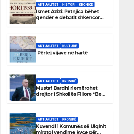
AKTUALITET
HISTORI
KRONIKË
Ismet Azizi: Petnjica bëhet
qendër e debatit shkencor
për Bihorin gjatë viteve 1939–
1948
AKTUALITET
KULTURË
Përtej vijave në hartë
AKTUALITET
KRONIKË
Mustaf Bardhi riemërohet
drejtor i Shkollës Fillore “Bedri
Elezaga”
AKTUALITET
KRONIKË
Kuvendi i Komunës së Ulqinit
miratoi vendime kyçe për