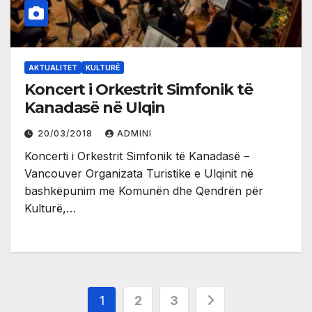
AKTUALITET
KULTURË
Koncert i Orkestrit Simfonik të
Kanadasë në Ulqin
20/03/2018
ADMINI
Koncerti i Orkestrit Simfonik të Kanadasë –
Vancouver Organizata Turistike e Ulqinit në
bashkëpunim me Komunën dhe Qendrën për
Kulturë,…
Posts
1
2
3