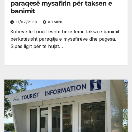
paraqesë mysafirin për taksen e
banimit
11/07/2019
ADMINI
Kohëve të fundit është bërë temë taksa e banimit
përkatësisht paraqitja e mysafirëve dhe pagesa.
Sipas ligjit për të hujat…