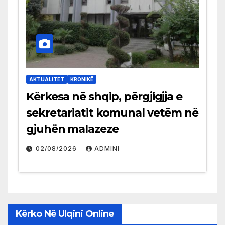
AKTUALITET
KRONIKË
Kërkesa në shqip, përgjigjja e
sekretariatit komunal vetëm në
gjuhën malazeze
02/08/2026
ADMINI
Kërko Në Ulqini Online