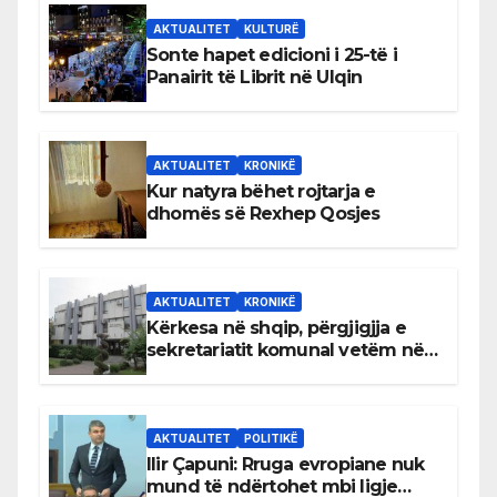
AKTUALITET
KULTURË
Sonte hapet edicioni i 25-të i
Panairit të Librit në Ulqin
AKTUALITET
KRONIKË
Kur natyra bëhet rojtarja e
dhomës së Rexhep Qosjes
AKTUALITET
KRONIKË
Kërkesa në shqip, përgjigjja e
sekretariatit komunal vetëm në
gjuhën malazeze
AKTUALITET
POLITIKË
Ilir Çapuni: Rruga evropiane nuk
mund të ndërtohet mbi ligje