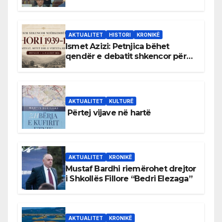
antikushtetuese
AKTUALITET
HISTORI
KRONIKË
Ismet Azizi: Petnjica bëhet
qendër e debatit shkencor për
Bihorin gjatë viteve 1939–1948
AKTUALITET
KULTURË
Përtej vijave në hartë
AKTUALITET
KRONIKË
Mustaf Bardhi riemërohet drejtor
i Shkollës Fillore “Bedri Elezaga”
AKTUALITET
KRONIKË