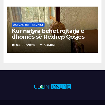
AKTUALITET
KRONIKË
Kur natyra bëhet rojtarja e
dhomës së Rexhep Qosjes
03/08/2026
ADMINI