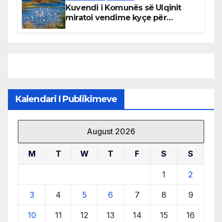
Kuvendi i Komunës së Ulqinit
miratoi vendime kyçe për
mbrojtjen e natyrës dhe
menaxhimin e qëndrueshëm të
burimeve më të çmuara
Kalendari I Publikimeve
August 2026
M
T
W
T
F
S
S
1
2
3
4
5
6
7
8
9
10
11
12
13
14
15
16