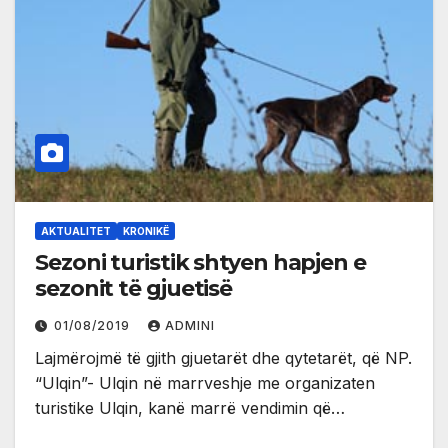
AKTUALITET
KRONIKË
Sezoni turistik shtyen hapjen e
sezonit të gjuetisë
01/08/2019
ADMINI
Lajmërojmë të gjith gjuetarët dhe qytetarët, që NP.
“Ulqin”- Ulqin në marrveshje me organizaten
turistike Ulqin, kanë marrë vendimin që…