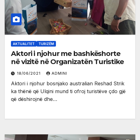
AKTUALITET
TURIZËM
Aktori i njohur me bashkëshorte
në vizitë në Organizatën Turistike
18/06/2021
ADMINI
Aktori i njohur bosnjako australian Reshad Strik
ka thënë që Ulqini mund ti ofroj turistëve çdo gjë
që dëshirojnë dhe…