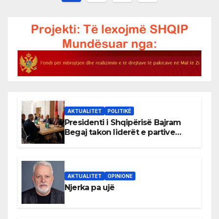
pagination
AKTUALITET
POLITIKË
Presidenti i Shqipërisë Bajram
Begaj takon liderët e partive
shqiptare në Ulqin
AKTUALITET
OPINIONE
Njerka pa ujë