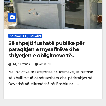
AKTUALITET
TURIZËM
Së shpejti fushatë publike për
paraqitjen e mysafirëve dhe
shlyerjen e obligimeve të
qytetarëve
14/02/2019
ADMINI
Në iniciativë të Drejtorisë së tatimeve, Ministrisë
së zhvillimit të qëndrueshëm dhe përkrahjes së
Qeverisë së Mbretërisë së Bashkuar ,…