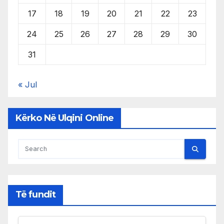
17
18
19
20
21
22
23
24
25
26
27
28
29
30
31
« Jul
Kërko Në Ulqini Online
Të fundit