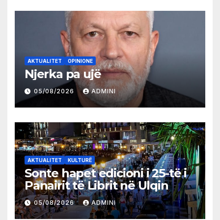
AKTUALITET
OPINIONE
Njerka pa ujë
05/08/2026
ADMINI
AKTUALITET
KULTURË
Sonte hapet edicioni i 25-të i
Panairit të Librit në Ulqin
05/08/2026
ADMINI