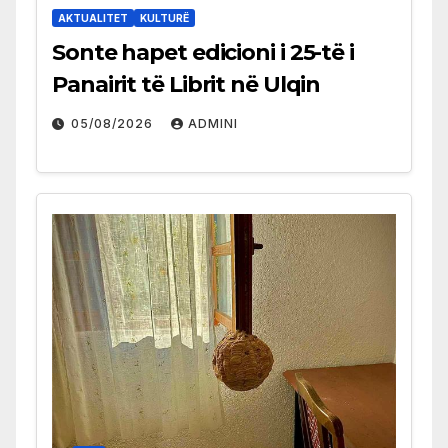
AKTUALITET
KULTURË
Sonte hapet edicioni i 25-të i
Panairit të Librit në Ulqin
05/08/2026
ADMINI