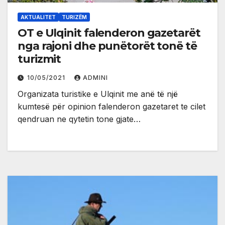
AKTUALITET
TURIZËM
OT e Ulqinit falenderon gazetarët
nga rajoni dhe punëtorët tonë të
turizmit
10/05/2021
ADMINI
Organizata turistike e Ulqinit me anë të një
kumtesë për opinion falenderon gazetaret te cilet
qendruan ne qytetin tone gjate…