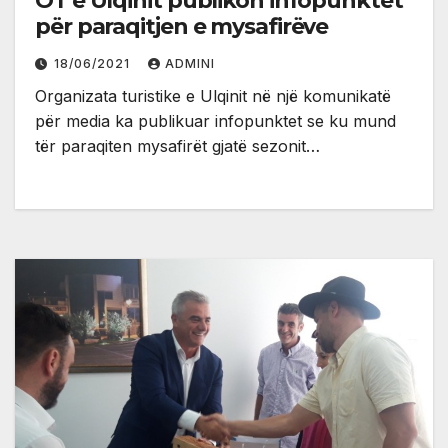
OT e Ulqinit publikon infopunktet
për paraqitjen e mysafirëve
18/06/2021
ADMINI
Organizata turistike e Ulqinit në një komunikatë
për media ka publikuar infopunktet se ku mund
tër paraqiten mysafirët gjatë sezonit…