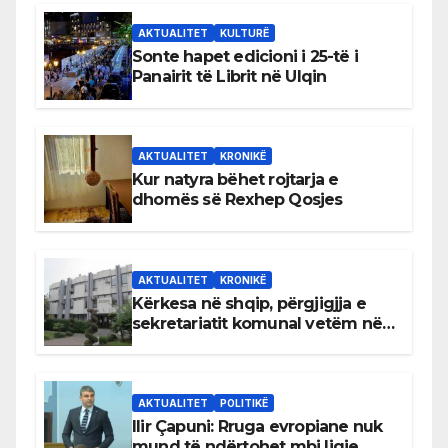
AKTUALITET
KULTURË
Sonte hapet edicioni i 25-të i
Panairit të Librit në Ulqin
AKTUALITET
KRONIKË
Kur natyra bëhet rojtarja e
dhomës së Rexhep Qosjes
AKTUALITET
KRONIKË
Kërkesa në shqip, përgjigjja e
sekretariatit komunal vetëm në
gjuhën malazeze
AKTUALITET
POLITIKË
Ilir Çapuni: Rruga evropiane nuk
mund të ndërtohet mbi ligje