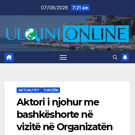
Skip
07/08/2026
7:21 am
to
content
AKTUALITET
TURIZËM
Aktori i njohur me
bashkëshorte në
vizitë në Organizatën