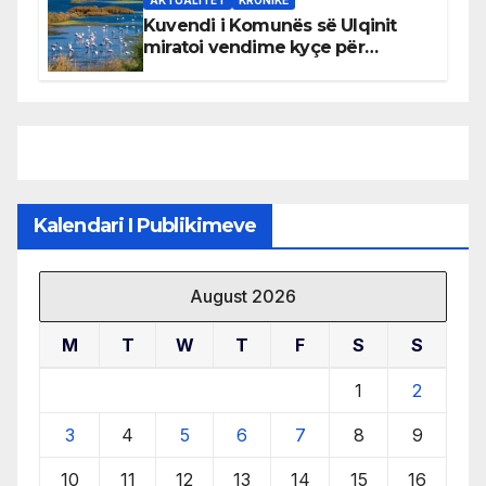
Kuvendi i Komunës së Ulqinit
miratoi vendime kyçe për
mbrojtjen e natyrës dhe
menaxhimin e qëndrueshëm të
burimeve më të çmuara
Kalendari I Publikimeve
August 2026
M
T
W
T
F
S
S
1
2
3
4
5
6
7
8
9
10
11
12
13
14
15
16