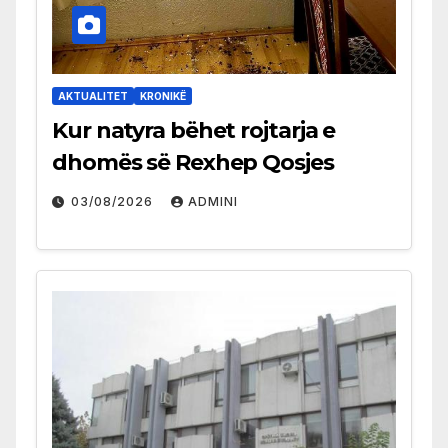
AKTUALITET
KRONIKË
Kur natyra bëhet rojtarja e
dhomës së Rexhep Qosjes
03/08/2026
ADMINI