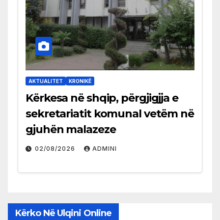
AKTUALITET
KRONIKË
Kërkesa në shqip, përgjigjja e
sekretariatit komunal vetëm në
gjuhën malazeze
02/08/2026
ADMINI
Kërko Në Ulqini Online