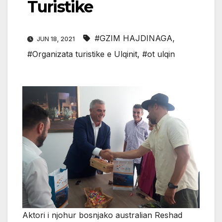
Turistike
#GZIM HAJDINAGA
,
JUN 18, 2021
#Organizata turistike e Ulqinit
,
#ot ulqin
Aktori i njohur bosnjako australian Reshad