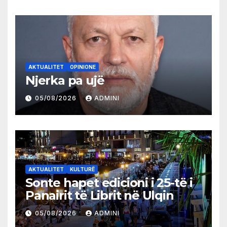
AKTUALITET
OPINIONE
Njerka pa ujë
05/08/2026
ADMINI
AKTUALITET
KULTURË
Sonte hapet edicioni i 25-të i
Panairit të Librit në Ulqin
05/08/2026
ADMINI