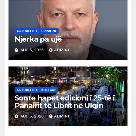
AKTUALITET
OPINIONE
Njerka pa ujë
AUG 5, 2026
ADMINI
AKTUALITET
KULTURË
Sonte hapet edicioni i 25-të i
Panairit të Librit në Ulqin
AUG 5, 2026
ADMINI