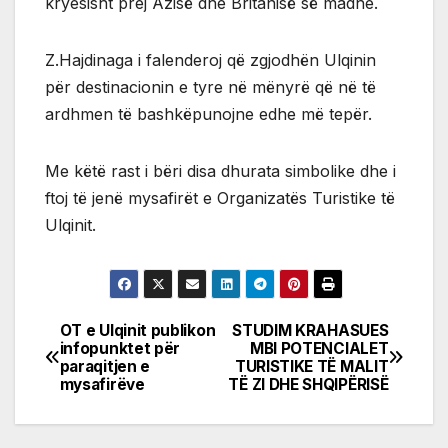
kryesisht prej Azisë dhe Britanisë së madhe.
Z.Hajdinaga i falenderoj që zgjodhën Ulqinin
për destinacionin e tyre në mënyrë që në të
ardhmen të bashkëpunojne edhe më tepër.
Me këtë rast i bëri disa dhurata simbolike dhe i
ftoj të jenë mysafirët e Organizatës Turistike të
Ulqinit.
OT e Ulqinit publikon
STUDIM KRAHASUES
Post
infopunktet për
MBI POTENCIALET
paraqitjen e
TURISTIKE TË MALIT
navigation
mysafirëve
TË ZI DHE SHQIPËRISË