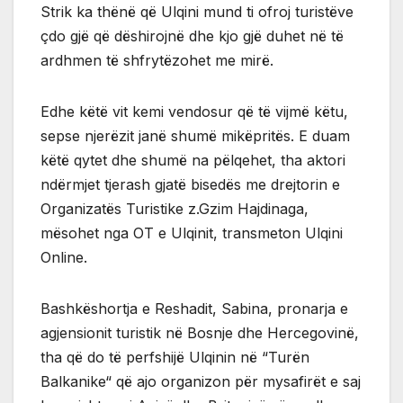
Strik ka thënë që Ulqini mund ti ofroj turistëve
çdo gjë që dëshirojnë dhe kjo gjë duhet në të
ardhmen të shfrytëzohet me mirë.
Edhe këtë vit kemi vendosur që të vijmë këtu,
sepse njerëzit janë shumë mikëpritës. E duam
këtë qytet dhe shumë na pëlqehet, tha aktori
ndërmjet tjerash gjatë bisedës me drejtorin e
Organizatës Turistike z.Gzim Hajdinaga,
mësohet nga OT e Ulqinit, transmeton Ulqini
Online.
Bashkëshortja e Reshadit, Sabina, pronarja e
agjensionit turistik në Bosnje dhe Hercegovinë,
tha që do të perfshijë Ulqinin në “Turën
Balkanike“ që ajo organizon për mysafirët e saj