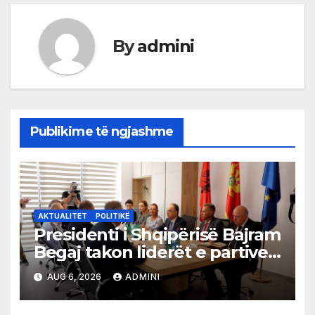
By
admini
Publikime të ngjashme
AKTUALITET
POLITIKË
Presidenti i Shqipërisë Bajram
Begaj takon liderët e partive
shqiptare në Ulqin
AUG 6, 2026
ADMINI