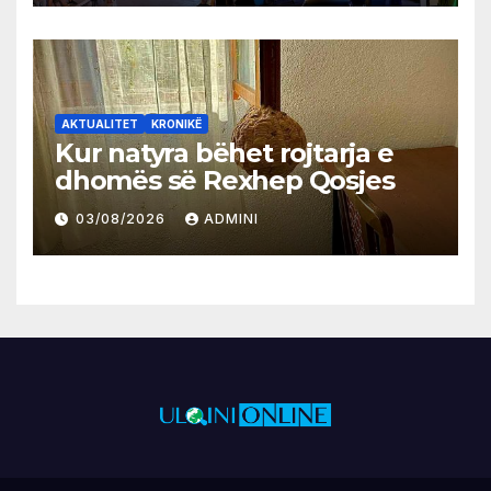
AKTUALITET
KRONIKË
Kur natyra bëhet rojtarja e
dhomës së Rexhep Qosjes
03/08/2026
ADMINI