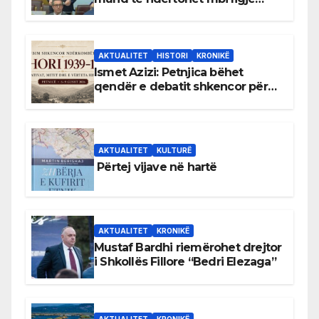
antikushtetuese
AKTUALITET
HISTORI
KRONIKË
Ismet Azizi: Petnjica bëhet
qendër e debatit shkencor për
Bihorin gjatë viteve 1939–1948
AKTUALITET
KULTURË
Përtej vijave në hartë
AKTUALITET
KRONIKË
Mustaf Bardhi riemërohet drejtor
i Shkollës Fillore “Bedri Elezaga”
AKTUALITET
KRONIKË