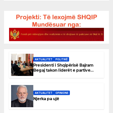
AKTUALITET
POLITIKË
Presidenti i Shqipërisë Bajram
Begaj takon liderët e partive
shqiptare në Ulqin
AKTUALITET
OPINIONE
Njerka pa ujë