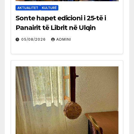
AKTUALITET
KULTURË
Sonte hapet edicioni i 25-të i
Panairit të Librit në Ulqin
05/08/2026
ADMINI