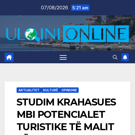
Skip
07/08/2026
5:21 am
to
content
AKTUALITET
KULTURË
OPINIONE
STUDIM KRAHASUES
MBI POTENCIALET
TURISTIKE TË MALIT