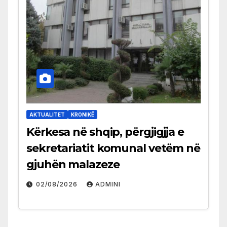
AKTUALITET
KRONIKË
Kërkesa në shqip, përgjigjja e
sekretariatit komunal vetëm në
gjuhën malazeze
02/08/2026
ADMINI