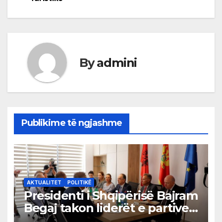
By
admini
Publikime të ngjashme
AKTUALITET
POLITIKË
Presidenti i Shqipërisë Bajram
Begaj takon liderët e partive
shqiptare në Ulqin