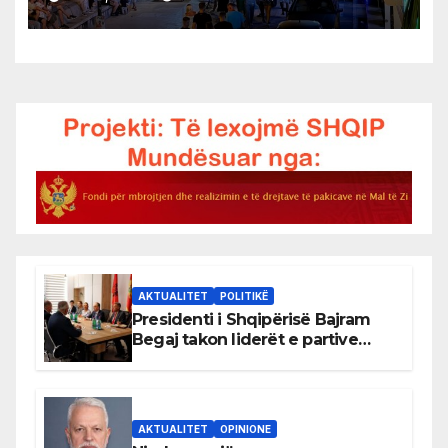
AKTUALITET
POLITIKË
Presidenti i Shqipërisë Bajram
Begaj takon liderët e partive
shqiptare në Ulqin
AKTUALITET
OPINIONE