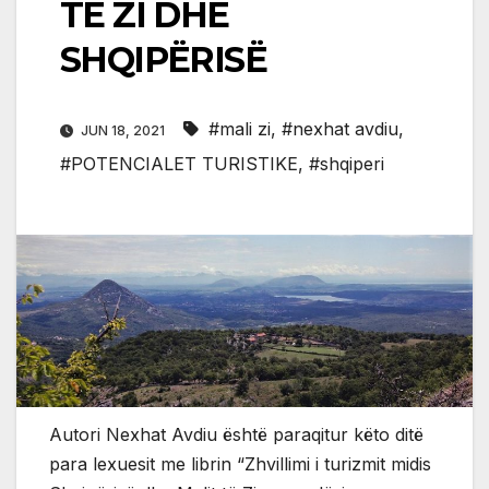
TË ZI DHE
SHQIPËRISË
#mali zi
,
#nexhat avdiu
,
JUN 18, 2021
#POTENCIALET TURISTIKE
,
#shqiperi
Autori Nexhat Avdiu është paraqitur këto ditë
para lexuesit me librin “Zhvillimi i turizmit midis