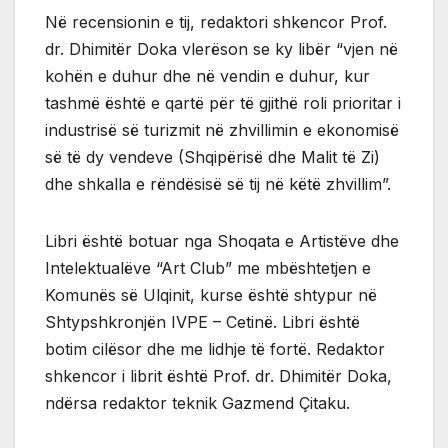
Në recensionin e tij, redaktori shkencor Prof.
dr. Dhimitër Doka vlerëson se ky libër “vjen në
kohën e duhur dhe në vendin e duhur, kur
tashmë është e qartë për të gjithë roli prioritar i
industrisë së turizmit në zhvillimin e ekonomisë
së të dy vendeve (Shqipërisë dhe Malit të Zi)
dhe shkalla e rëndësisë së tij në këtë zhvillim”.
Libri është botuar nga Shoqata e Artistëve dhe
Intelektualëve “Art Club” me mbështetjen e
Komunës së Ulqinit, kurse është shtypur në
Shtypshkronjën IVPE – Cetinë. Libri është
botim cilësor dhe me lidhje të fortë. Redaktor
shkencor i librit është Prof. dr. Dhimitër Doka,
ndërsa redaktor teknik Gazmend Çitaku.