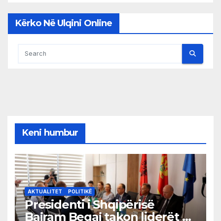
Kërko Në Ulqini Online
Keni humbur
AKTUALITET
POLITIKË
Presidenti i Shqipërisë
Bajram Begaj takon liderët e