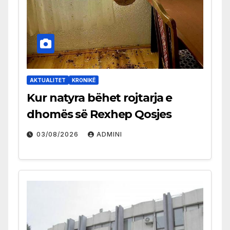
AKTUALITET
KRONIKË
Kur natyra bëhet rojtarja e
dhomës së Rexhep Qosjes
03/08/2026
ADMINI