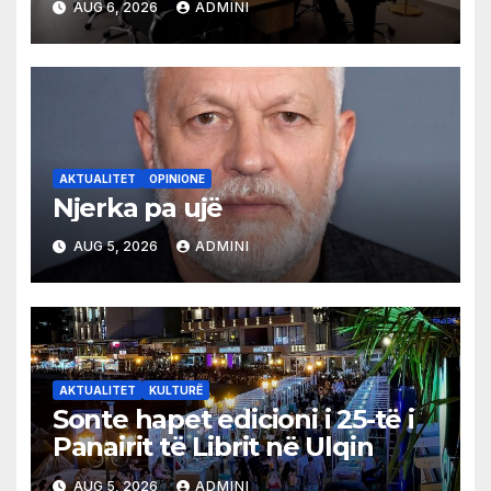
AUG 6, 2026
ADMINI
AKTUALITET
OPINIONE
Njerka pa ujë
AUG 5, 2026
ADMINI
AKTUALITET
KULTURË
Sonte hapet edicioni i 25-të i
Panairit të Librit në Ulqin
AUG 5, 2026
ADMINI