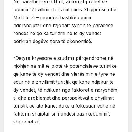
Në parathënien e librit, autori shprehet se
punimi “Zhvillimi i turizmit midis Shqipërisë dhe
Malit të Zi – mundësi bashkëpunimi
ndërshqiptar dhe rajonal” synon të paraqesë
rëndësinë që ka turizmi në të dy vendet
përkrah degëve tjera të ekonomisë.
“Detyra kryesore e studimit përqendrohet në
njohjen sa më të plotë të potencialeve turistike
që kanë të dy vendet dhe vlerësimin e tyre në
ecurinë e zhvillimit turistik që kanë ndjekur të
dy vendet, të ndikuar nga faktorët e ndryshëm,
si dhe problemet dhe perspektivat e zhvillimit
turistik që ato kanë, duke u fokusuar edhe në
faktorin shqiptar si mundësi bashkëpunimi”,
shprehet ai.