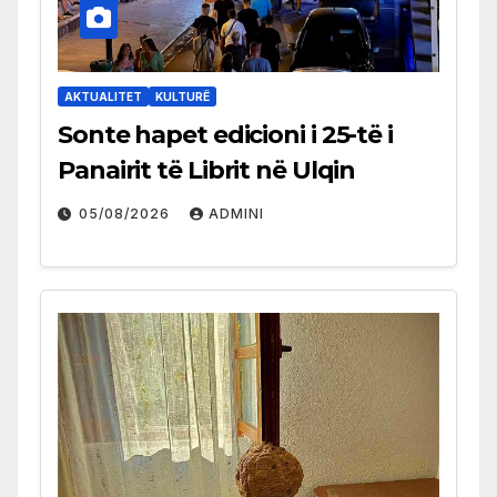
AKTUALITET
KULTURË
Sonte hapet edicioni i 25-të i
Panairit të Librit në Ulqin
05/08/2026
ADMINI