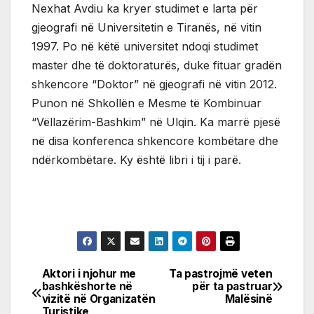
Nexhat Avdiu ka kryer studimet e larta për
gjeografi në Universitetin e Tiranës, në vitin
1997. Po në këtë universitet ndoqi studimet
master dhe të doktoraturës, duke fituar gradën
shkencore “Doktor” në gjeografi në vitin 2012.
Punon në Shkollën e Mesme të Kombinuar
“Vëllazërim-Bashkim” në Ulqin. Ka marrë pjesë
në disa konferenca shkencore kombëtare dhe
ndërkombëtare. Ky është libri i tij i parë.
Aktori i njohur me
Ta pastrojmë veten
Post
bashkëshorte në
për ta pastruar
vizitë në Organizatën
Malësinë
navigation
Turistike