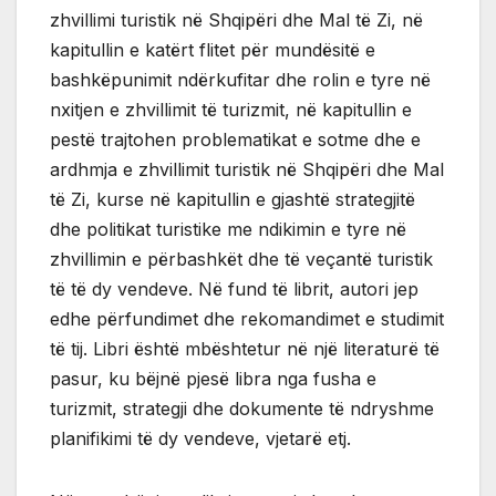
zhvillimi turistik në Shqipëri dhe Mal të Zi, në
kapitullin e katërt flitet për mundësitë e
bashkëpunimit ndërkufitar dhe rolin e tyre në
nxitjen e zhvillimit të turizmit, në kapitullin e
pestë trajtohen problematikat e sotme dhe e
ardhmja e zhvillimit turistik në Shqipëri dhe Mal
të Zi, kurse në kapitullin e gjashtë strategjitë
dhe politikat turistike me ndikimin e tyre në
zhvillimin e përbashkët dhe të veçantë turistik
të të dy vendeve. Në fund të librit, autori jep
edhe përfundimet dhe rekomandimet e studimit
të tij. Libri është mbështetur në një literaturë të
pasur, ku bëjnë pjesë libra nga fusha e
turizmit, strategji dhe dokumente të ndryshme
planifikimi të dy vendeve, vjetarë etj.