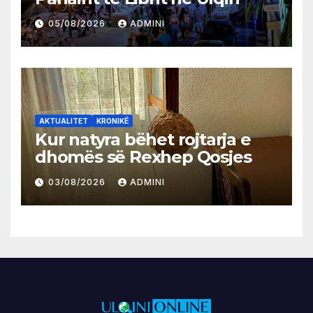
05/08/2026
ADMINI
AKTUALITET
KRONIKË
Kur natyra bëhet rojtarja e
dhomës së Rexhep Qosjes
03/08/2026
ADMINI