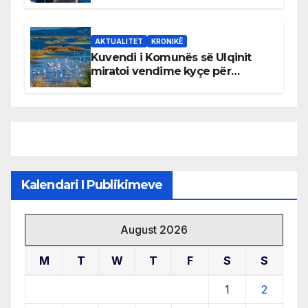
AKTUALITET
KRONIKË
Kuvendi i Komunës së Ulqinit
miratoi vendime kyçe për
mbrojtjen e natyrës dhe
menaxhimin e qëndrueshëm të
burimeve më të çmuara
Kalendari I Publikimeve
August 2026
M
T
W
T
F
S
S
1
2