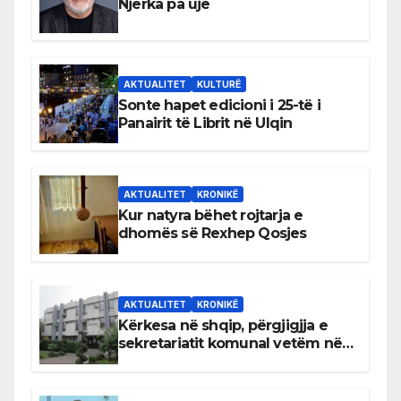
Njerka pa ujë
AKTUALITET
KULTURË
Sonte hapet edicioni i 25-të i
Panairit të Librit në Ulqin
AKTUALITET
KRONIKË
Kur natyra bëhet rojtarja e
dhomës së Rexhep Qosjes
AKTUALITET
KRONIKË
Kërkesa në shqip, përgjigjja e
sekretariatit komunal vetëm në
gjuhën malazeze