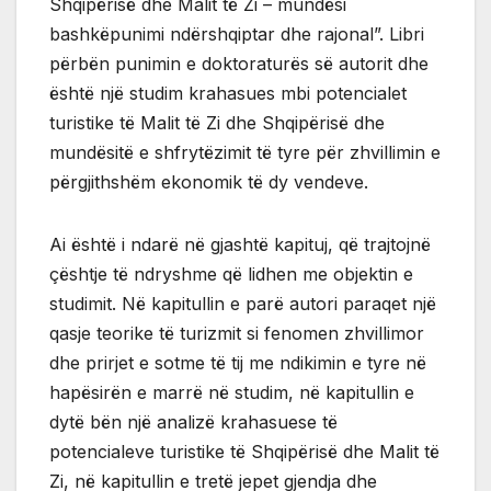
Shqipërisë dhe Malit të Zi – mundësi
bashkëpunimi ndërshqiptar dhe rajonal”. Libri
përbën punimin e doktoraturës së autorit dhe
është një studim krahasues mbi potencialet
turistike të Malit të Zi dhe Shqipërisë dhe
mundësitë e shfrytëzimit të tyre për zhvillimin e
përgjithshëm ekonomik të dy vendeve.
Ai është i ndarë në gjashtë kapituj, që trajtojnë
çështje të ndryshme që lidhen me objektin e
studimit. Në kapitullin e parë autori paraqet një
qasje teorike të turizmit si fenomen zhvillimor
dhe prirjet e sotme të tij me ndikimin e tyre në
hapësirën e marrë në studim, në kapitullin e
dytë bën një analizë krahasuese të
potencialeve turistike të Shqipërisë dhe Malit të
Zi, në kapitullin e tretë jepet gjendja dhe