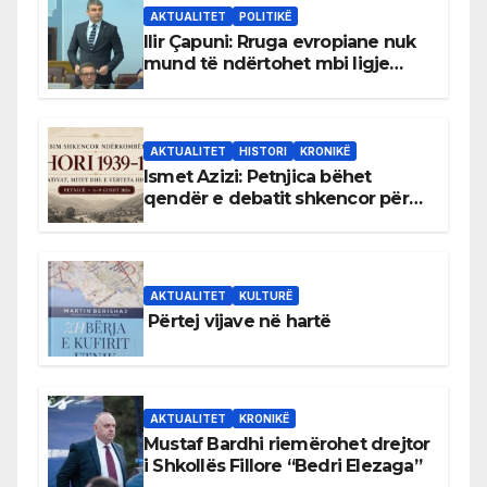
AKTUALITET
POLITIKË
Ilir Çapuni: Rruga evropiane nuk
mund të ndërtohet mbi ligje
antikushtetuese
AKTUALITET
HISTORI
KRONIKË
Ismet Azizi: Petnjica bëhet
qendër e debatit shkencor për
Bihorin gjatë viteve 1939–1948
AKTUALITET
KULTURË
Përtej vijave në hartë
AKTUALITET
KRONIKË
Mustaf Bardhi riemërohet drejtor
i Shkollës Fillore “Bedri Elezaga”