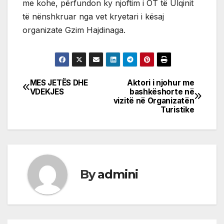
me kohe, përfundon ky njoftim i OT të Ulqinit
të nënshkruar nga vet kryetari i kësaj
organizate Gzim Hajdinaga.
MES JETËS DHE
Aktori i njohur me
Post
VDEKJES
bashkëshorte në
vizitë në Organizatën
navigation
Turistike
By
admini