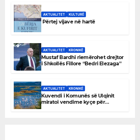
AKTUALITET
KULTURË
Përtej vijave në hartë
AKTUALITET
KRONIKË
Mustaf Bardhi riemërohet drejtor
i Shkollës Fillore “Bedri Elezaga”
AKTUALITET
KRONIKË
Kuvendi i Komunës së Ulqinit
miratoi vendime kyçe për
mbrojtjen e natyrës dhe
menaxhimin e qëndrueshëm të
burimeve më të çmuara