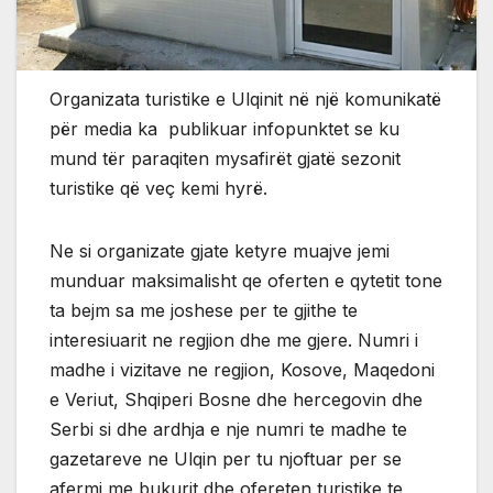
Organizata turistike e Ulqinit në një komunikatë
për media ka publikuar infopunktet se ku
mund tër paraqiten mysafirët gjatë sezonit
turistike që veç kemi hyrë.
Ne si organizate gjate ketyre muajve jemi
munduar maksimalisht qe oferten e qytetit tone
ta bejm sa me joshese per te gjithe te
interesiuarit ne regjion dhe me gjere. Numri i
madhe i vizitave ne regjion, Kosove, Maqedoni
e Veriut, Shqiperi Bosne dhe hercegovin dhe
Serbi si dhe ardhja e nje numri te madhe te
gazetareve ne Ulqin per tu njoftuar per se
afermi me bukurit dhe ofereten turistike te