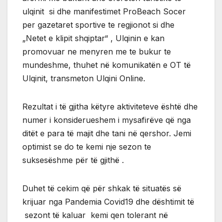
ulqinit si dhe manifestimet ProBeach Socer
per gazetaret sportive te regjionot si dhe
„Netet e klipit shqiptar“ , Ulqinin e kan
promovuar ne menyren me te bukur te
mundeshme, thuhet në komunikatën e OT të
Ulqinit, transmeton Ulqini Online.
Rezultat i të gjitha këtyre aktiviteteve është dhe
numer i konsiderueshem i mysafirëve që nga
ditët e para të majit dhe tani në qershor. Jemi
optimist se do te kemi nje sezon te
suksesëshme për të gjithë .
Duhet të cekim që për shkak të situatës së
krijuar nga Pandemia Covid19 dhe dështimit të
sezont të kaluar kemi qen tolerant në