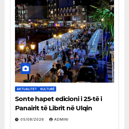
AKTUALITET
KULTURË
Sonte hapet edicioni i 25-të i
Panairit të Librit në Ulqin
05/08/2026
ADMINI