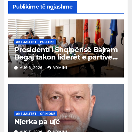
Publikime të ngjashme
AKTUALITET
POLITIKË
Presidenti i Shqipërisë Bajram
Begaj takon liderët e partive
shqiptare në Ulqin
AUG 6, 2026
ADMINI
AKTUALITET
OPINIONE
Njerka pa ujë
AUG 5, 2026
ADMINI