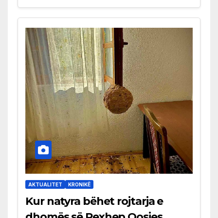
AKTUALITET
KRONIKË
Kur natyra bëhet rojtarja e
dhomës së Rexhep Qosjes