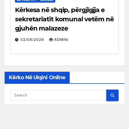
AKTUALITET
KRONIKË
Kërkesa në shqip, përgjigjja e
sekretariatit komunal vetëm në
gjuhën malazeze
02/08/2026
ADMINI
Kërko Në Ulqini Online