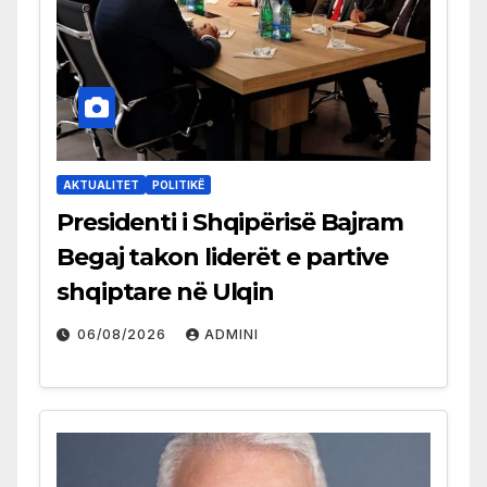
AKTUALITET
POLITIKË
Presidenti i Shqipërisë Bajram
Begaj takon liderët e partive
shqiptare në Ulqin
06/08/2026
ADMINI