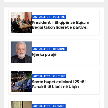
AKTUALITET
POLITIKË
Presidenti i Shqipërisë Bajram
Begaj takon liderët e partive
shqiptare në Ulqin
AKTUALITET
OPINIONE
Njerka pa ujë
AKTUALITET
KULTURË
Sonte hapet edicioni i 25-të i
Panairit të Librit në Ulqin
AKTUALITET
KRONIKË