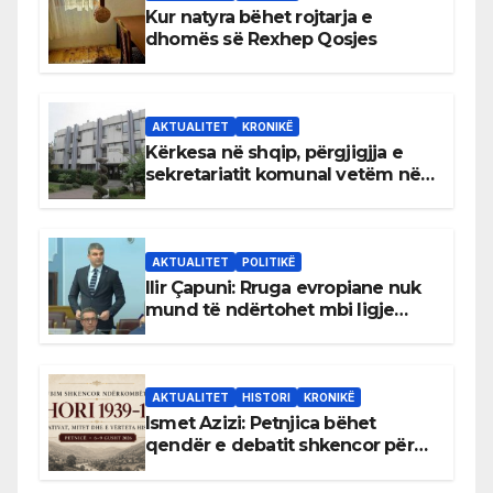
Kur natyra bëhet rojtarja e
dhomës së Rexhep Qosjes
AKTUALITET
KRONIKË
Kërkesa në shqip, përgjigjja e
sekretariatit komunal vetëm në
gjuhën malazeze
AKTUALITET
POLITIKË
Ilir Çapuni: Rruga evropiane nuk
mund të ndërtohet mbi ligje
antikushtetuese
AKTUALITET
HISTORI
KRONIKË
Ismet Azizi: Petnjica bëhet
qendër e debatit shkencor për
Bihorin gjatë viteve 1939–1948