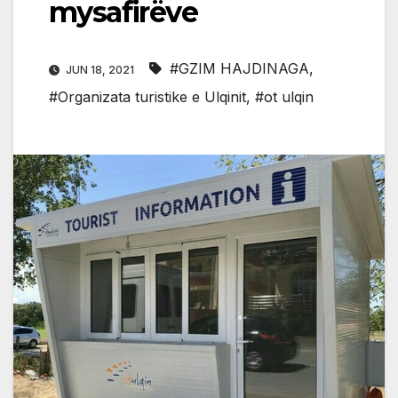
mysafirëve
#GZIM HAJDINAGA
,
JUN 18, 2021
#Organizata turistike e Ulqinit
,
#ot ulqin