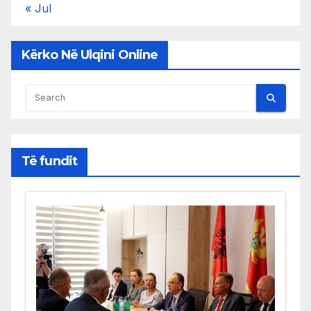
« Jul
Kërko Në Ulqini Online
Të fundit