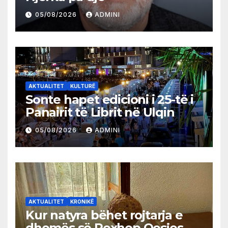
05/08/2026
ADMINI
AKTUALITET
KULTURË
Sonte hapet edicioni i 25-të i
Panairit të Librit në Ulqin
05/08/2026
ADMINI
AKTUALITET
KRONIKË
Kur natyra bëhet rojtarja e
dhomës së Rexhep Qosjes