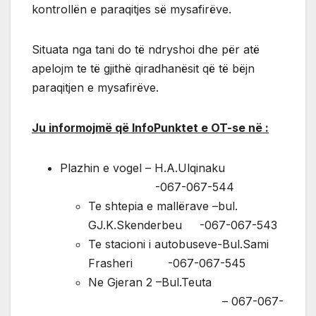
kontrollën e paraqitjes së mysafirëve.
Situata nga tani do të ndryshoi dhe për atë
apelojm te të gjithë qiradhanësit që të bëjn
paraqitjen e mysafirëve.
Ju informojmë që InfoPunktet e OT-se në :
Plazhin e vogel – H.A.Ulqinaku
-067-067-544
Te shtepia e mallërave –bul.
GJ.K.Skenderbeu -067-067-543
Te stacioni i autobuseve-Bul.Sami
Frasheri -067-067-545
Ne Gjeran 2 –Bul.Teuta
– 067-067-