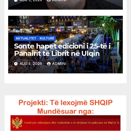
AKTUALITET
KULTURË
Sonte hapet edicioni i 25-të i
Panairit të Librit në Ulqin
AUG 5, 2026
ADMINI