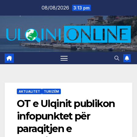
Skip
08/08/2026
3:13 pm
to
content
AKTUALITET
TURIZËM
OT e Ulqinit publikon
infopunktet për
paraqitjen e