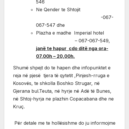
546
Ne Qender te Shtojit
-067-
067-547 dhe
Plazha e madhe Imperial hotel
– 067-067-549,
janë te hapur cdo ditë nga ora-
07,00h – 20,00h.
Shumë shpejt do te hapen dhe infopunktet e
reja në pjesë tjera të qytetit ,Pinjesh-rruga e
Kosovës, te shkolla Boshko Strugar, në
Gjerana bul.Teuta, në hyrje në Adë të Bunes,
në Shtoj-hyrja ne plazhin Copacabana dhe ne
Kruç.
Për detale me te hollësishme do ju informojme