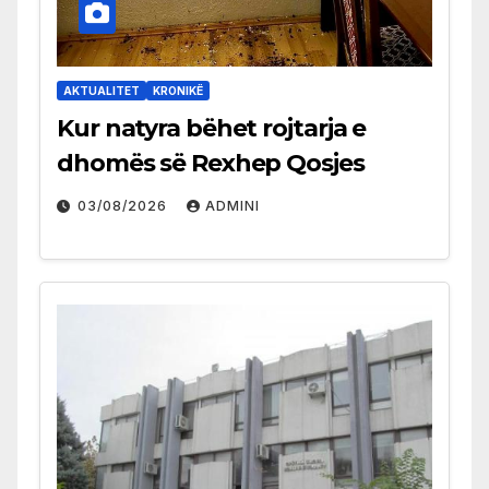
AKTUALITET
KRONIKË
Kur natyra bëhet rojtarja e
dhomës së Rexhep Qosjes
03/08/2026
ADMINI