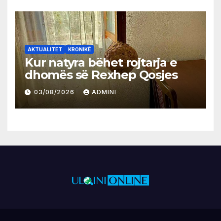
AKTUALITET
KRONIKË
Kur natyra bëhet rojtarja e
dhomës së Rexhep Qosjes
03/08/2026
ADMINI