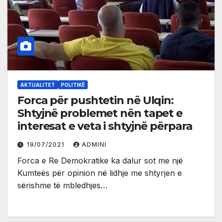
AKTUALITET
POLITIKË
Forca për pushtetin në Ulqin:
Shtyjnë problemet nën tapet e
interesat e veta i shtyjnë përpara
19/07/2021
ADMINI
Forca e Re Demokratike ka dalur sot me një
Kumteës për opinion në lidhje me shtyrjen e
sërishme të mbledhjes…