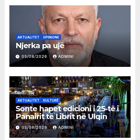
AKTUALITET
OPINIONE
Njerka pa ujë
05/08/2026
ADMINI
AKTUALITET
KULTURË
Sonte hapet edicioni i 25-të i
Panairit të Librit në Ulqin
05/08/2026
ADMINI