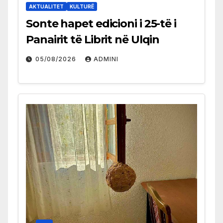
AKTUALITET
KULTURË
Sonte hapet edicioni i 25-të i
Panairit të Librit në Ulqin
05/08/2026
ADMINI