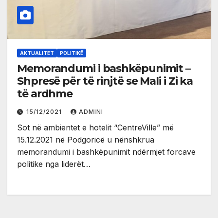
AKTUALITET
POLITIKË
Memorandumi i bashkëpunimit –
Shpresë për të rinjtë se Mali i Zi ka
të ardhme
15/12/2021
ADMINI
Sot në ambientet e hotelit “CentreVille” më
15.12.2021 në Podgoricë u nënshkrua
memorandumi i bashkëpunimit ndërmjet forcave
politike nga liderët…