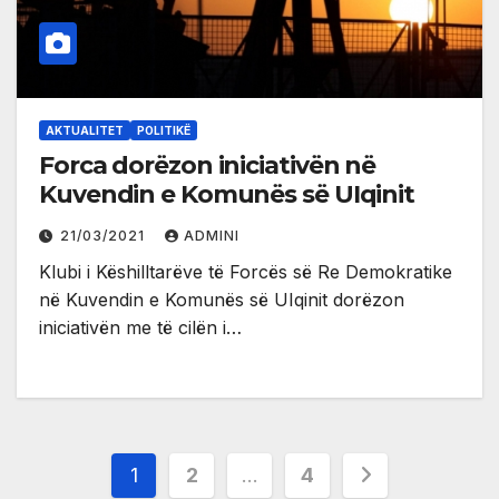
AKTUALITET
POLITIKË
Forca dorëzon iniciativën në
Kuvendin e Komunës së UIqinit
21/03/2021
ADMINI
Klubi i Këshilltarëve të Forcës së Re Demokratike
në Kuvendin e Komunës së UIqinit dorëzon
iniciativën me të cilën i…
Posts
1
2
…
4