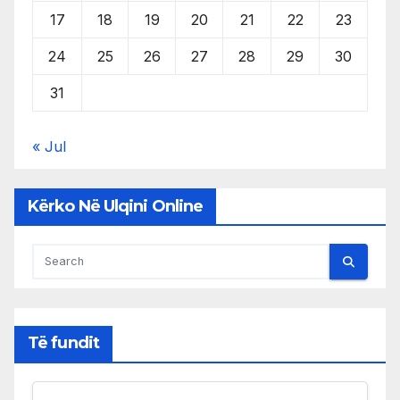
17
18
19
20
21
22
23
24
25
26
27
28
29
30
31
« Jul
Kërko Në Ulqini Online
Të fundit