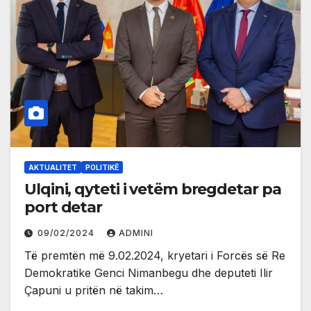
AKTUALITET
POLITIKË
Ulqini, qyteti i vetëm bregdetar pa
port detar
09/02/2024
ADMINI
Të premtën më 9.02.2024, kryetari i Forcës së Re
Demokratike Genci Nimanbegu dhe deputeti Ilir
Çapuni u pritën në takim…