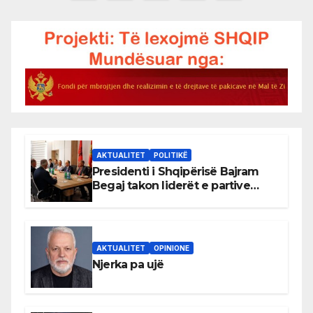
pagination
AKTUALITET
POLITIKË
Presidenti i Shqipërisë Bajram
Begaj takon liderët e partive
shqiptare në Ulqin
AKTUALITET
OPINIONE
Njerka pa ujë