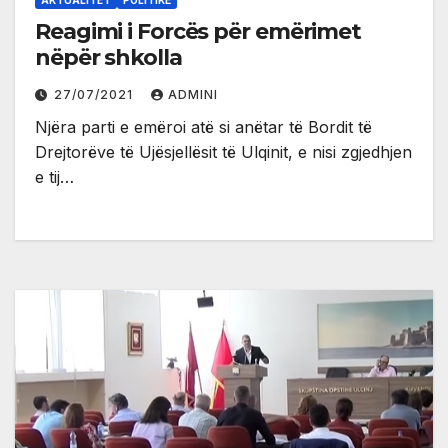
Reagimi i Forcës për emërimet
nëpër shkolla
27/07/2021
ADMINI
Njëra parti e emëroi atë si anëtar të Bordit të
Drejtorëve të Ujësjellësit të Ulqinit, e nisi zgjedhjen
e tij…