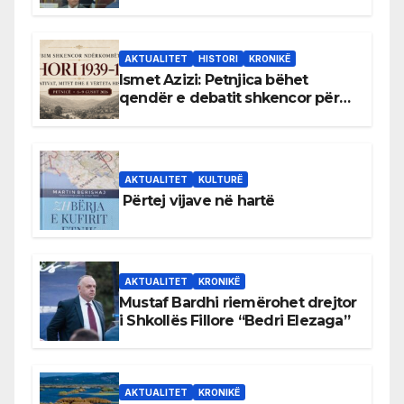
antikushtetuese
AKTUALITET
HISTORI
KRONIKË
Ismet Azizi: Petnjica bëhet
qendër e debatit shkencor për
Bihorin gjatë viteve 1939–1948
AKTUALITET
KULTURË
Përtej vijave në hartë
AKTUALITET
KRONIKË
Mustaf Bardhi riemërohet drejtor
i Shkollës Fillore “Bedri Elezaga”
AKTUALITET
KRONIKË