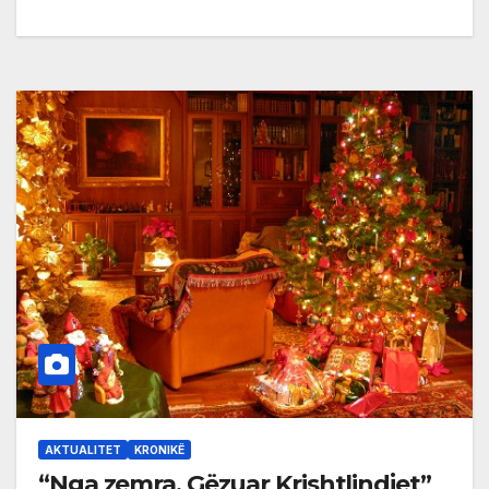
AKTUALITET
KRONIKË
“Nga zemra, Gëzuar Krishtlindjet”