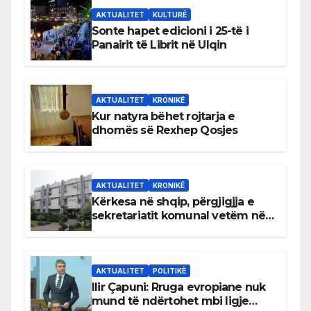
AKTUALITET
KULTURË
Sonte hapet edicioni i 25-të i
Panairit të Librit në Ulqin
AKTUALITET
KRONIKË
Kur natyra bëhet rojtarja e
dhomës së Rexhep Qosjes
AKTUALITET
KRONIKË
Kërkesa në shqip, përgjigjja e
sekretariatit komunal vetëm në
gjuhën malazeze
AKTUALITET
POLITIKË
Ilir Çapuni: Rruga evropiane nuk
mund të ndërtohet mbi ligje