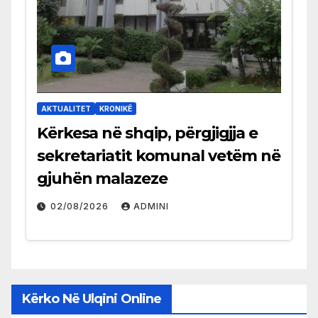
AKTUALITET
KRONIKË
Kërkesa në shqip, përgjigjja e
sekretariatit komunal vetëm në
gjuhën malazeze
02/08/2026
ADMINI
Kërko Në Ulqini Online