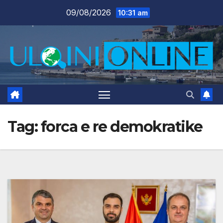
Skip
09/08/2026
10:31 am
to
content
Tag:
forca e re demokratike