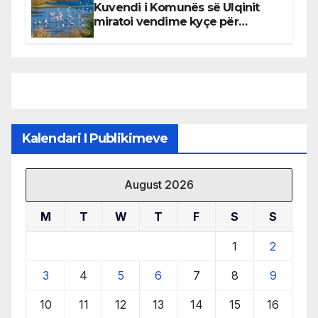
Kuvendi i Komunës së Ulqinit
miratoi vendime kyçe për
mbrojtjen e natyrës dhe
menaxhimin e qëndrueshëm të
burimeve më të çmuara
Kalendari I Publikimeve
August 2026
M
T
W
T
F
S
S
1
2
3
4
5
6
7
8
9
10
11
12
13
14
15
16