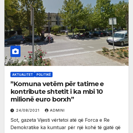
AKTUALITET
POLITIKË
”Komuna vetëm për tatime e
kontribute shtetit i ka mbi 10
milionë euro borxh”
24/08/2021
ADMINI
Sot, gazeta Vijesti vërtetoi atë që Forca e Re
Demokratike ka kumtuar për një kohë të gjatë që