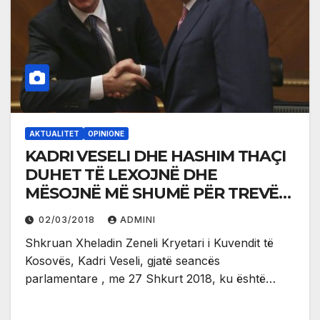
AKTUALITET
OPINIONE
KADRI VESELI DHE HASHIM THAÇI
DUHET TË LEXOJNË DHE
MËSOJNË MË SHUMË PËR TREVËN
SHQIPTARE QË ATA E QUAJNË
02/03/2018
ADMINI
“VLADIMIR” !
Shkruan Xheladin Zeneli Kryetari i Kuvendit të
Kosovës, Kadri Veseli, gjatë seancës
parlamentare , me 27 Shkurt 2018, ku është…