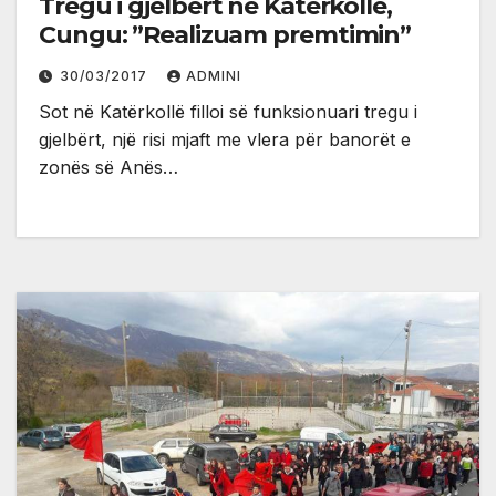
Tregu i gjelbërt në Katërkollë,
Cungu: ”Realizuam premtimin”
30/03/2017
ADMINI
Sot në Katërkollë filloi së funksionuari tregu i
gjelbërt, një risi mjaft me vlera për banorët e
zonës së Anës…