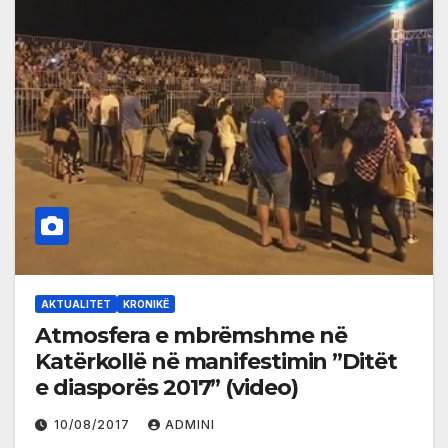
AKTUALITET
KRONIKË
Atmosfera e mbrëmshme në
Katërkollë në manifestimin ”Ditët
e diasporës 2017” (video)
10/08/2017
ADMINI