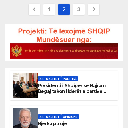
Posts
1
2
3
pagination
AKTUALITET
POLITIKË
Presidenti i Shqipërisë Bajram
Begaj takon liderët e partive
shqiptare në Ulqin
AKTUALITET
OPINIONE
Njerka pa ujë