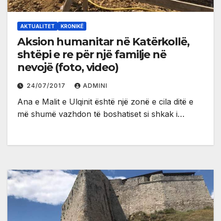
AKTUALITET
KRONIKË
Aksion humanitar në Katërkollë,
shtëpi e re për një familje në
nevojë (foto, video)
24/07/2017
ADMINI
Ana e Malit e Ulqinit është një zonë e cila ditë e
më shumë vazhdon të boshatiset si shkak i…