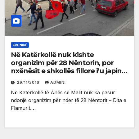
KRONIKË
Në Katërkollë nuk kishte
organizim për 28 Nëntorin, por
nxënësit e shkollës fillore i’u japin
”leksion” baballarëve të tyre
29/11/2016
ADMINI
Në Katërkollë të Anës së Malit nuk ka pasur
ndonjë organizim për nder të 28 Nëntorit – Dita e
Flamurit.…