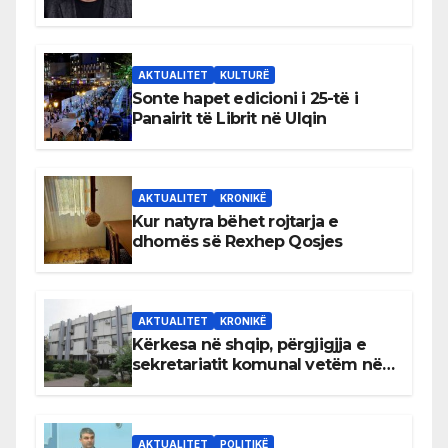
AKTUALITET
KULTURË
Sonte hapet edicioni i 25-të i
Panairit të Librit në Ulqin
AKTUALITET
KRONIKË
Kur natyra bëhet rojtarja e
dhomës së Rexhep Qosjes
AKTUALITET
KRONIKË
Kërkesa në shqip, përgjigjja e
sekretariatit komunal vetëm në
gjuhën malazeze
AKTUALITET
POLITIKË