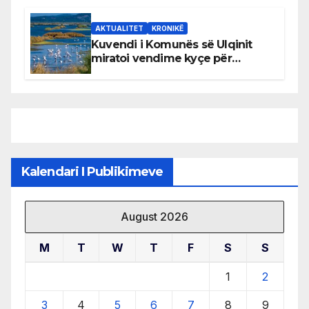
AKTUALITET
KRONIKË
Kuvendi i Komunës së Ulqinit
miratoi vendime kyçe për
mbrojtjen e natyrës dhe
menaxhimin e qëndrueshëm të
burimeve më të çmuara
Kalendari I Publikimeve
August 2026
M
T
W
T
F
S
S
1
2
3
4
5
6
7
8
9