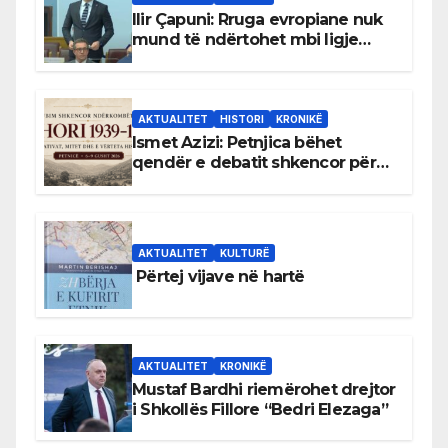
Ilir Çapuni: Rruga evropiane nuk
mund të ndërtohet mbi ligje
antikushtetuese
AKTUALITET
HISTORI
KRONIKË
Ismet Azizi: Petnjica bëhet
qendër e debatit shkencor për
Bihorin gjatë viteve 1939–1948
AKTUALITET
KULTURË
Përtej vijave në hartë
AKTUALITET
KRONIKË
Mustaf Bardhi riemërohet drejtor
i Shkollës Fillore “Bedri Elezaga”