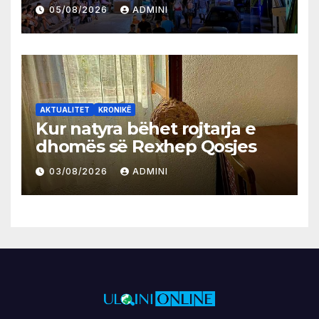
05/08/2026
ADMINI
AKTUALITET
KRONIKË
Kur natyra bëhet rojtarja e
dhomës së Rexhep Qosjes
03/08/2026
ADMINI