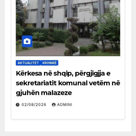
AKTUALITET
KRONIKË
Kërkesa në shqip, përgjigjja e
sekretariatit komunal vetëm në
gjuhën malazeze
02/08/2026
ADMINI