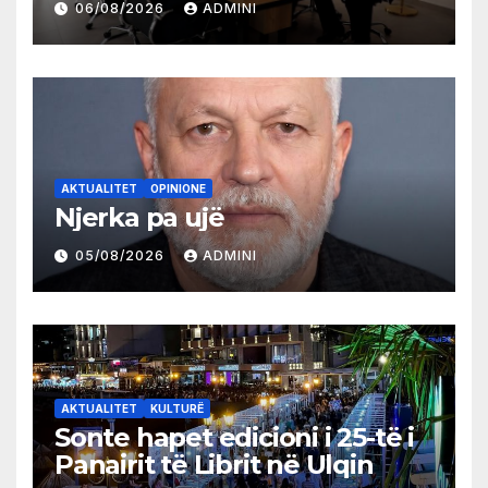
06/08/2026
ADMINI
AKTUALITET
OPINIONE
Njerka pa ujë
05/08/2026
ADMINI
AKTUALITET
KULTURË
Sonte hapet edicioni i 25-të i
Panairit të Librit në Ulqin