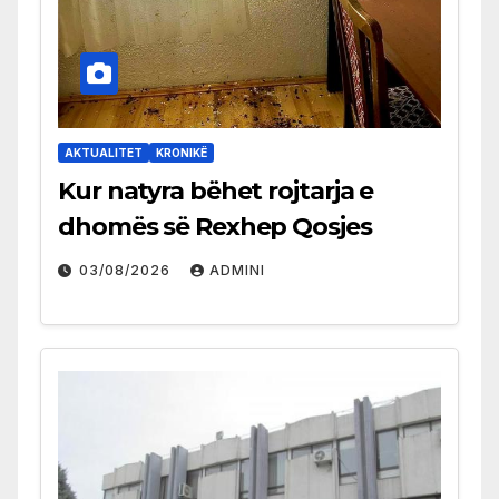
AKTUALITET
KRONIKË
Kur natyra bëhet rojtarja e
dhomës së Rexhep Qosjes
03/08/2026
ADMINI