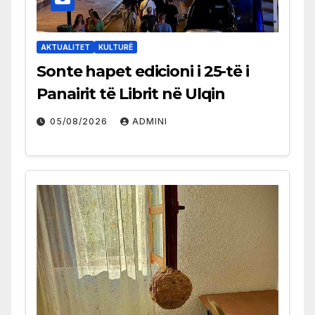
AKTUALITET
KULTURË
Sonte hapet edicioni i 25-të i
Panairit të Librit në Ulqin
05/08/2026
ADMINI