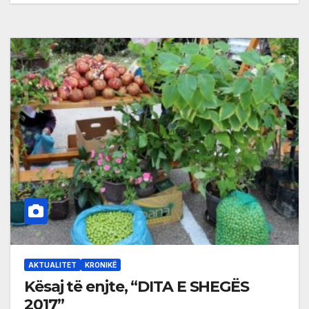
AKTUALITET
KRONIKË
Kësaj të enjte, “DITA E SHEGËS
2017”