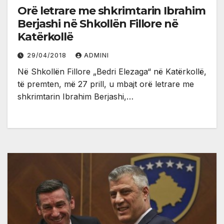
Orë letrare me shkrimtarin Ibrahim
Berjashi në Shkollën Fillore në
Katërkollë
29/04/2018
ADMINI
Në Shkollën Fillore „Bedri Elezaga“ në Katërkollë,
të premten, më 27 prill, u mbajt orë letrare me
shkrimtarin Ibrahim Berjashi,…