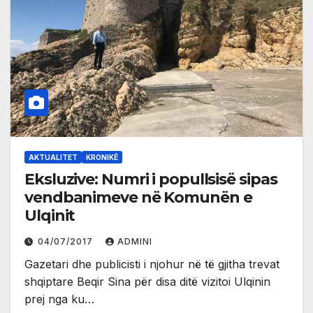
AKTUALITET
KRONIKË
Eksluzive: Numri i popullsisë sipas
vendbanimeve në Komunën e
Ulqinit
04/07/2017
ADMINI
Gazetari dhe publicisti i njohur në të gjitha trevat
shqiptare Beqir Sina për disa ditë vizitoi Ulqinin
prej nga ku…