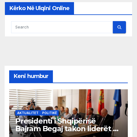
Kërko Në Ulqini Online
Keni humbur
AKTUALITET
POLITIKË
Presidenti i Shqipërisë
Bajram Begaj takon liderët e
partive shqiptare në Ulqin