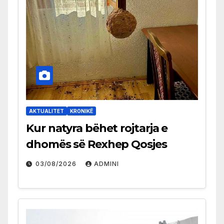
AKTUALITET
KRONIKË
Kur natyra bëhet rojtarja e
dhomës së Rexhep Qosjes
03/08/2026
ADMINI