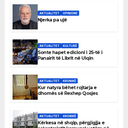
AKTUALITET
OPINIONE
Njerka pa ujë
AKTUALITET
KULTURË
Sonte hapet edicioni i 25-të i
Panairit të Librit në Ulqin
AKTUALITET
KRONIKË
Kur natyra bëhet rojtarja e
dhomës së Rexhep Qosjes
AKTUALITET
KRONIKË
Kërkesa në shqip, përgjigjja e