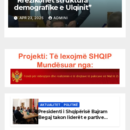
”Rrezikohet struktura
demografike e Ulqinit”
APR 23, 2025
ADMINI
AKTUALITET
POLITIKË
Presidenti i Shqipërisë Bajram
Begaj takon liderët e partive
shqiptare në Ulqin