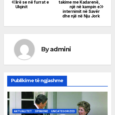
Post
lirë se në furrat e
takime me Kadarenë,
Ulqinit
një në kampin e
navigation
internimit në Savër
dhe një në Nju Jork
By
admini
Publikime të ngjashme
AKTUALITET
OPINIONE
UNCATEGORIZED