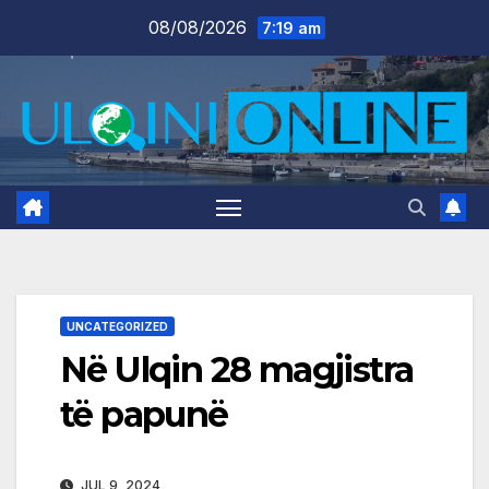
Skip
08/08/2026
7:19 am
to
content
UNCATEGORIZED
Në Ulqin 28 magjistra
të papunë
JUL 9, 2024