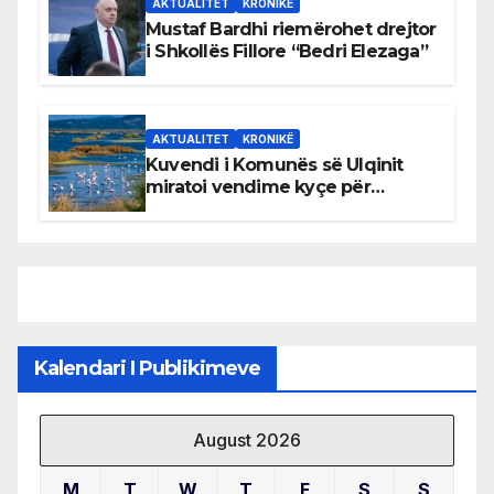
AKTUALITET
KRONIKË
Mustaf Bardhi riemërohet drejtor
i Shkollës Fillore “Bedri Elezaga”
AKTUALITET
KRONIKË
Kuvendi i Komunës së Ulqinit
miratoi vendime kyçe për
mbrojtjen e natyrës dhe
menaxhimin e qëndrueshëm të
burimeve më të çmuara
Kalendari I Publikimeve
August 2026
M
T
W
T
F
S
S