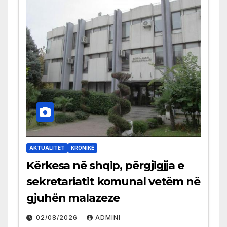
AKTUALITET
KRONIKË
Kërkesa në shqip, përgjigjja e
sekretariatit komunal vetëm në
gjuhën malazeze
02/08/2026
ADMINI