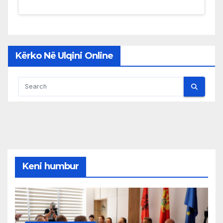
Kërko Në Ulqini Online
Keni humbur