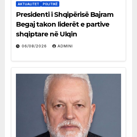
AKTUALITET
POLITIKË
Presidenti i Shqipërisë Bajram
Begaj takon liderët e partive
shqiptare në Ulqin
06/08/2026
ADMINI