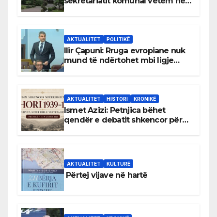
sekretariatit komunal vetëm në
gjuhën malazeze
AKTUALITET
POLITIKË
Ilir Çapuni: Rruga evropiane nuk
mund të ndërtohet mbi ligje
antikushtetuese
AKTUALITET
HISTORI
KRONIKË
Ismet Azizi: Petnjica bëhet
qendër e debatit shkencor për
Bihorin gjatë viteve 1939–1948
AKTUALITET
KULTURË
Përtej vijave në hartë