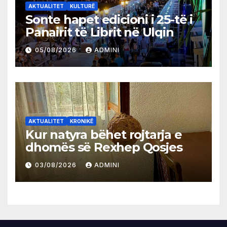
AKTUALITET
KULTURË
Sonte hapet edicioni i 25-të i
Panairit të Librit në Ulqin
05/08/2026
ADMINI
AKTUALITET
KRONIKË
Kur natyra bëhet rojtarja e
dhomës së Rexhep Qosjes
03/08/2026
ADMINI