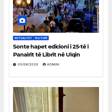
AKTUALITET
KULTURË
Sonte hapet edicioni i 25-të i
Panairit të Librit në Ulqin
05/08/2026
ADMINI