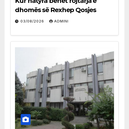
Kur natyra bëhet rojtarja e
dhomës së Rexhep Qosjes
03/08/2026
ADMINI