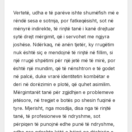
Vertetë, udha e të parëve ishte shumëfish më e
rëndë sesa e sotmja, por fatkeqësisht, sot në
mënyrë indirekte, të rinjtë tanë i kanë drejtuar
sytë drejt mërgimit, që i servohet me ngjyra
joshëse. Ndërkaq, në anën tjetër, ky rrugëtim
nuk është siç e mendojnë të rinjtë në fillim, si
një rrugë shpëtimi për një jetë më të mirë, por
është një mundim, që të nënshtron e të godet
në palcë, duke vrarë identitetin kombëtar e
deri në dorëzimin e plotë, që quhet asimilim.
Mërgimtarët tanë për zgjidhjen e problemeve
jetësore, në tregjet e botës po shesin fuqinë e
tyre. Mjerisht, nga mosdija, disa nga të rinjtë
tanë, të profesioneve të ndryshme, sot
përpiqen të punojnë edhe punë të ndryshme,
edhe pse ndoshta këtë e bëjnë pa dëshirën e