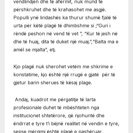
vendlindjen dhe të afërmit, nuk mund të
përshkruhet dhe të krahasohet me asgjë.
Populli ynë liridashës ka thurur shumë fjalë të
urta për këtë plagë të dhimbshme si ;“Guri i
rëndë peshon në vend të vet ”, “Kur të jesh në
dhe të huaj, dita të duket një muaj.”,“Balta ma e
amël se mjalta”, etj.
Kjo plagë nuk sherohet vetëm me shkrime e
konstatime, kjo është një rrugë e gjatë për të
gjetur barin sherues të kësaj plage.
Andaj, kuadrot me përgatitje të larta
profesionale duhet të mbështeten nga
institucionet shtetërore, që njohuritë dhe
ëndrrat e tyre t’i bëjnë realitet në vendin e tyre,
sepse mërgimi është plagë e pashëruar.