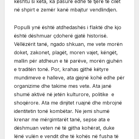
kështu si këta, ka pasurë edhe të tjerë të cilët
në shpirt e zemër kanë mbajtur vendlindjen.
Populli ynë është atdhedashës i flaktë dhe kjo
është dëshmuar çdoherë gjatë historisë.
Vëllëzërit tanë, ngado shkuan, me vete morën
doket, zakonet, plagët, moren vajet, këngët,
mallin për atdheun e të parëve, morën gjuhën
e traditën tonë. Por, krahas gjithë këtyre
mundimeve e halleve, ata gjejnë kohë edhe për
organizime dhe takime mes vete. Ata janë
shumë aktivë në jetën kulturore, politike e
shoqërore. Ata me dinjitet ruajnë dhe mbrojnë
identitetin tonë kombëtar. Ne jemi shumë
krenar me mërgimtarët tanë, sepse ata e
dëshmuan veten në të gjitha kohërat, duke
lënë vulën e vendit dhe të kohës në fusha të