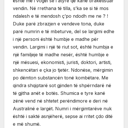
është më i vogël se i atyre që kanë brakëtisuar
vendin. Në rrethana të tilla, s’ka se si të mos
ndalesh e të mendosh ç’po ndodh me ne ? !
Duke parë zbrazjen e vendeve tona, duke
parë numrin e të mbeturve, del se largimi edhe
i një personi është humbje e madhe për
vendin. Largimi i një të riut sot, është humbja e
një familjeje të madhe nesër, është humbje e
një mësuesi, ekonomisti, juristi, doktori, artisti,
shkencëtari e çka jo tjetër. Ndonëse, mërgimin
po dëmton substancën tonë kombëtare. Me
qindra shqiptarë sot gjinden të shpërndarë në
të gjitha anët e botës. Shumica e tyre kanë
zënë vend në shtetet perëndimore e deri në
Australinë e largët. Numri i mërgimtarëve nuk
është i saktë asnjëherë, sepse ai rritet çdo ditë
e më shumë.