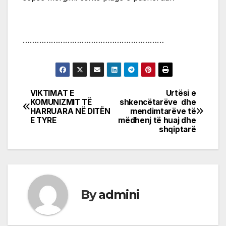
……………………………………………………
VIKTIMAT E
Urtësi e
Post
KOMUNIZMIT TË
shkencëtarëve dhe
HARRUARA NË DITËN
mendimtarëve të
navigation
E TYRE
mëdhenj të huaj dhe
shqiptarë
By
admini