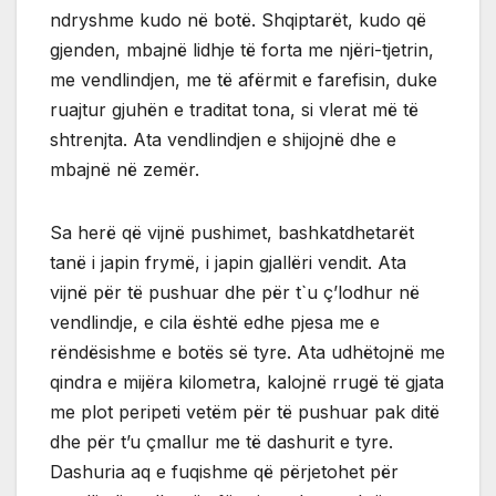
ndryshme kudo në botë. Shqiptarët, kudo që
gjenden, mbajnë lidhje të forta me njëri-tjetrin,
me vendlindjen, me të afërmit e farefisin, duke
ruajtur gjuhën e traditat tona, si vlerat më të
shtrenjta. Ata vendlindjen e shijojnë dhe e
mbajnë në zemër.
Sa herë që vijnë pushimet, bashkatdhetarët
tanë i japin frymë, i japin gjallëri vendit. Ata
vijnë për të pushuar dhe për t`u ç’lodhur në
vendlindje, e cila është edhe pjesa me e
rëndësishme e botës së tyre. Ata udhëtojnë me
qindra e mijëra kilometra, kalojnë rrugë të gjata
me plot peripeti vetëm për të pushuar pak ditë
dhe për t’u çmallur me të dashurit e tyre.
Dashuria aq e fuqishme që përjetohet për