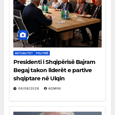
AKTUALITET
POLITIKË
Presidenti i Shqipërisë Bajram
Begaj takon liderët e partive
shqiptare në Ulqin
06/08/2026
ADMINI