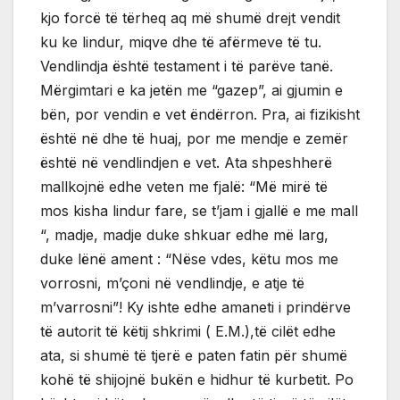
kjo forcë të tërheq aq më shumë drejt vendit
ku ke lindur, miqve dhe të afërmeve të tu.
Vendlindja është testament i të parëve tanë.
Mërgimtari e ka jetën me “gazep”, ai gjumin e
bën, por vendin e vet ëndërron. Pra, ai fizikisht
është në dhe të huaj, por me mendje e zemër
është në vendlindjen e vet. Ata shpeshherë
mallkojnë edhe veten me fjalë: “Më mirë të
mos kisha lindur fare, se t’jam i gjallë e me mall
“, madje, madje duke shkuar edhe më larg,
duke lënë ament : “Nëse vdes, këtu mos me
vorrosni, m’çoni në vendlindje, e atje të
m’varrosni”! Ky ishte edhe amaneti i prindërve
të autorit të këtij shkrimi ( E.M.),të cilët edhe
ata, si shumë të tjerë e paten fatin për shumë
kohë të shijojnë bukën e hidhur të kurbetit. Po