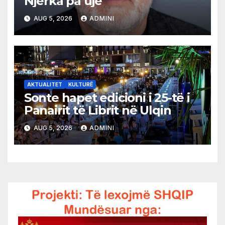
Njerka pa ujë
AUG 5, 2026
ADMINI
AKTUALITET
KULTURË
Sonte hapet edicioni i 25-të i
Panairit të Librit në Ulqin
AUG 5, 2026
ADMINI