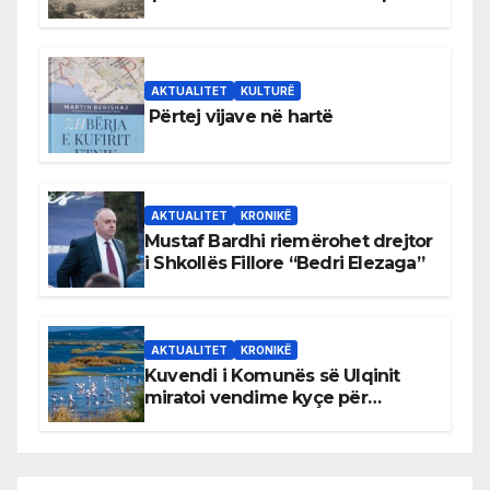
Bihorin gjatë viteve 1939–1948
AKTUALITET
KULTURË
Përtej vijave në hartë
AKTUALITET
KRONIKË
Mustaf Bardhi riemërohet drejtor
i Shkollës Fillore “Bedri Elezaga”
AKTUALITET
KRONIKË
Kuvendi i Komunës së Ulqinit
miratoi vendime kyçe për
mbrojtjen e natyrës dhe
menaxhimin e qëndrueshëm të
burimeve më të çmuara