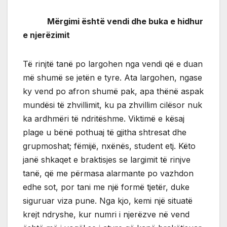
Mërgimi është vendi dhe buka e hidhur
e njerëzimit
Të rinjtë tanë po largohen nga vendi që e duan
më shumë se jetën e tyre. Ata largohen, ngase
ky vend po afron shumë pak, apa thënë aspak
mundësi të zhvillimit, ku pa zhvillim cilësor nuk
ka ardhmëri të ndritëshme. Viktimë e kësaj
plage u bënë pothuaj të gjitha shtresat dhe
grupmoshat; fëmijë, nxënës, student etj. Këto
janë shkaqet e braktisjes se largimit të rinjve
tanë, që me përmasa alarmante po vazhdon
edhe sot, por tani me një formë tjetër, duke
siguruar viza pune. Nga kjo, kemi një situatë
krejt ndryshe, kur numri i njerëzve në vend