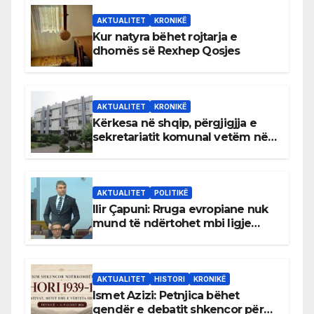
AKTUALITET
KRONIKË
Kur natyra bëhet rojtarja e
dhomës së Rexhep Qosjes
AKTUALITET
KRONIKË
Kërkesa në shqip, përgjigjja e
sekretariatit komunal vetëm në
gjuhën malazeze
AKTUALITET
POLITIKË
Ilir Çapuni: Rruga evropiane nuk
mund të ndërtohet mbi ligje
antikushtetuese
AKTUALITET
HISTORI
KRONIKË
Ismet Azizi: Petnjica bëhet
qendër e debatit shkencor për