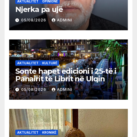
AKTUALITET
OPINIONE
Njerka pa ujë
05/08/2026
ADMINI
AKTUALITET
KULTURË
Sonte hapet edicioni i 25-të i
Panairit të Librit në Ulqin
05/08/2026
ADMINI
AKTUALITET
KRONIKË