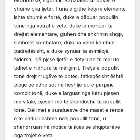
ekonomike, sigurimi i kafshatës së bukës e
shumë çka tjetër. Furia e gjithë këtyre elemente
ishte shumë e fortë, duke e dëbuar popullin
tonë nga vatrat e veta, duke ia mohuar të
drejtat elementare, gjuhën dhe shkrimin shqip,
simbolet kombëtare, duke ia vënë këmbën
padrejtësisht, e duke synuar ta asimilojë.
Ndërsa, një pjesë tjetër e detyruan të merrte
udhët e hidhura të mërgimit. Tretja e popullit
tonë drejt rrugëve të botës, fatkeqësisht është
plagë që edhe sot në heshtje po e përpinë
kombit tonë, duke e larguar nga këtu pjesën
më vitale, pjesën më të shëndoshë të popullit
tonë. Qëllimet e sunduesve dhe masat e rënda
e të padurueshme ndaj popullit tonë, u
shëndrruan në motive të ikjes së shqiptarëve
nga trojet e veta.