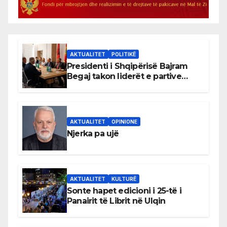
AKTUALITET
POLITIKË
Presidenti i Shqipërisë Bajram
Begaj takon liderët e partive
shqiptare në Ulqin
AKTUALITET
OPINIONE
Njerka pa ujë
AKTUALITET
KULTURË
Sonte hapet edicioni i 25-të i
Panairit të Librit në Ulqin