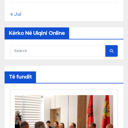
« Jul
Kërko Në Ulqini Online
Të fundit