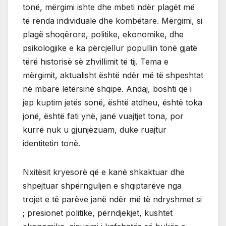
tonë, mërgimi ishte dhe mbeti ndër plagët më
të rënda individuale dhe kombëtare. Mërgimi, si
plagë shoqërore, politike, ekonomike, dhe
psikologjike e ka përcjellur popullin tonë gjatë
tërë historisë së zhvillimit të tij. Tema e
mërgimit, aktualisht është ndër më të shpeshtat
në mbarë letërsinë shqipe. Andaj, boshti që i
jep kuptim jetës sonë, është atdheu, është toka
jonë, është fati ynë, janë vuajtjet tona, por
kurrë nuk u gjunjëzuam, duke ruajtur
identitetin tonë.
Nxitësit kryesorë që e kanë shkaktuar dhe
shpejtuar shpërnguljen e shqiptarëve nga
trojet e të parëve janë ndër më të ndryshmet si
; presionet politike, përndjekjet, kushtet