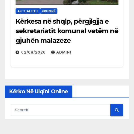
AKTUALITET
KRONIKË
Kërkesa në shqip, përgjigjja e
sekretariatit komunal vetëm në
gjuhën malazeze
02/08/2026
ADMINI
Kërko Në Ulqini Online