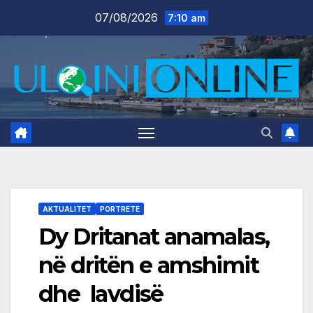
Skip
07/08/2026
7:10 am
to
content
AKTUALITET
PORTRETE
Dy Dritanat anamalas,
në dritën e amshimit
dhe lavdisë