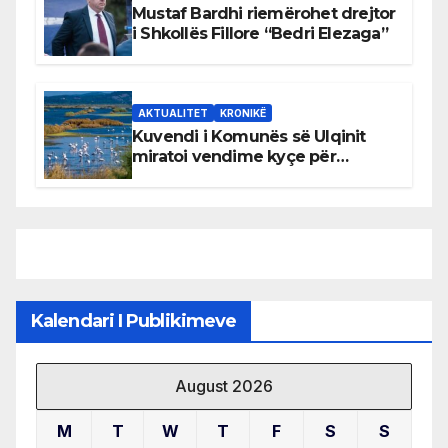
Mustaf Bardhi riemërohet drejtor
i Shkollës Fillore “Bedri Elezaga”
AKTUALITET
KRONIKË
Kuvendi i Komunës së Ulqinit
miratoi vendime kyçe për
mbrojtjen e natyrës dhe
menaxhimin e qëndrueshëm të
burimeve më të çmuara
Kalendari I Publikimeve
August 2026
M
T
W
T
F
S
S