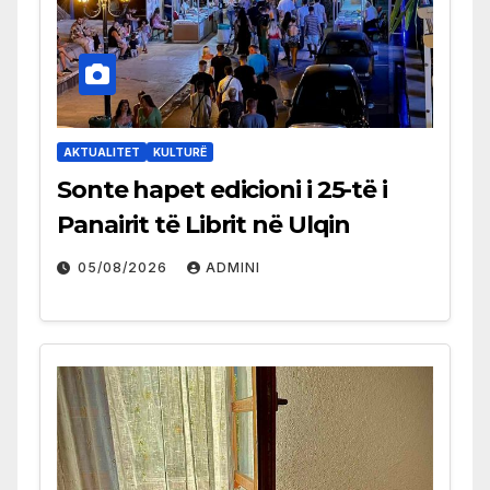
AKTUALITET
KULTURË
Sonte hapet edicioni i 25-të i
Panairit të Librit në Ulqin
05/08/2026
ADMINI