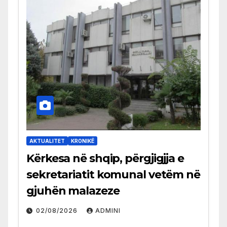
AKTUALITET
KRONIKË
Kërkesa në shqip, përgjigjja e
sekretariatit komunal vetëm në
gjuhën malazeze
02/08/2026
ADMINI