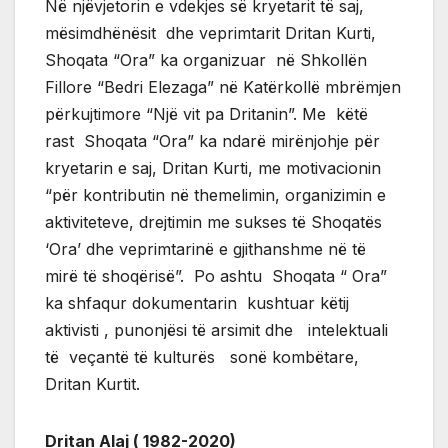
Në njëvjetorin e vdekjes së kryetarit të saj,
mësimdhënësit dhe veprimtarit Dritan Kurti,
Shoqata “Ora” ka organizuar në Shkollën
Fillore “Bedri Elezaga” në Katërkollë mbrëmjen
përkujtimore “Një vit pa Dritanin”. Me këtë
rast Shoqata “Ora” ka ndarë mirënjohje për
kryetarin e saj, Dritan Kurti, me motivacionin
“për kontributin në themelimin, organizimin e
aktiviteteve, drejtimin me sukses të Shoqatës
‘Ora’ dhe veprimtarinë e gjithanshme në të
mirë të shoqërisë”. Po ashtu Shoqata “ Ora”
ka shfaqur dokumentarin kushtuar këtij
aktivisti , punonjësi të arsimit dhe intelektuali
të veçantë të kulturës sonë kombëtare,
Dritan Kurtit.
Dritan Alaj ( 1982-2020)