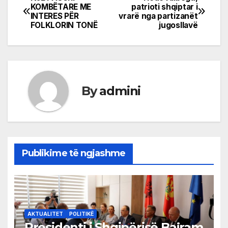
Post
KOMBËTARE ME
patrioti shqiptar i
INTERES PËR
vrarë nga partizanët
navigation
FOLKLORIN TONË
jugosllavë
By
admini
Publikime të ngjashme
AKTUALITET
POLITIKË
Presidenti i Shqipërisë Bajram