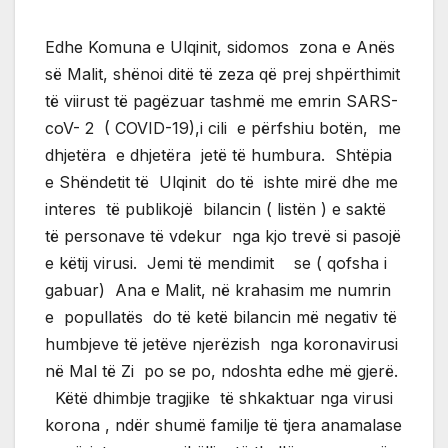
Edhe Komuna e Ulqinit, sidomos zona e Anës
së Malit, shënoi ditë të zeza që prej shpërthimit
të viirust të pagëzuar tashmë me emrin SARS-
coV- 2 ( COVID-19),i cili e përfshiu botën, me
dhjetëra e dhjetëra jetë të humbura. Shtëpia
e Shëndetit të Ulqinit do të ishte mirë dhe me
interes të publikojë bilancin ( listën ) e saktë
të personave të vdekur nga kjo trevë si pasojë
e këtij virusi. Jemi të mendimit se ( qofsha i
gabuar) Ana e Malit, në krahasim me numrin
e popullatës do të ketë bilancin më negativ të
humbjeve të jetëve njerëzish nga koronavirusi
në Mal të Zi po se po, ndoshta edhe më gjerë.
Këtë dhimbje tragjike të shkaktuar nga virusi
korona , ndër shumë familje të tjera anamalase