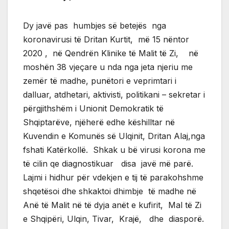
Dy javë pas humbjes së betejës nga
koronavirusi të Dritan Kurtit, më 15 nëntor
2020 , në Qendrën Klinike të Malit të Zi, në
moshën 38 vjeçare u nda nga jeta njeriu me
zemër të madhe, punëtori e veprimtari i
dalluar, atdhetari, aktivisti, politikani – sekretar i
përgjithshëm i Unionit Demokratik të
Shqiptarëve, njëherë edhe këshilltar në
Kuvendin e Komunës së Ulqinit, Dritan Alaj,nga
fshati Katërkollë. Shkak u bë virusi korona me
të cilin qe diagnostikuar disa javë më parë.
Lajmi i hidhur për vdekjen e tij të parakohshme
shqetësoi dhe shkaktoi dhimbje të madhe në
Anë të Malit në të dyja anët e kufirit, Mal të Zi
e Shqipëri, Ulqin, Tivar, Krajë, dhe diasporë.