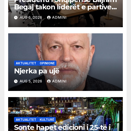
Begaj takon liderët e partive
shqiptare në Ulqin
AUG 6, 2026
ADMINI
AKTUALITET
OPINIONE
Njerka pa ujë
AUG 5, 2026
ADMINI
AKTUALITET
KULTURË
Sonte hapet edicioni i 25-të i