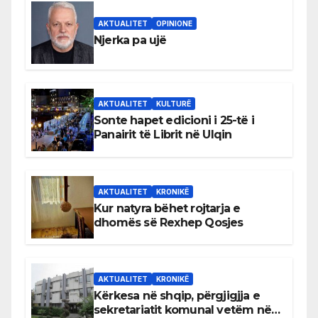
AKTUALITET
OPINIONE
Njerka pa ujë
AKTUALITET
KULTURË
Sonte hapet edicioni i 25-të i
Panairit të Librit në Ulqin
AKTUALITET
KRONIKË
Kur natyra bëhet rojtarja e
dhomës së Rexhep Qosjes
AKTUALITET
KRONIKË
Kërkesa në shqip, përgjigjja e
sekretariatit komunal vetëm në