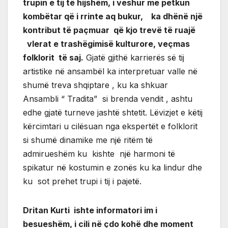
trupin e tij të hijshëm, i veshur me petkun
kombëtar që i rrinte aq bukur, ka dhënë një
kontribut të paçmuar që kjo trevë të ruajë
vlerat e trashëgimisë kulturore, veçmas
folklorit të saj.
Gjatë gjithë karrierës së tij
artistike në ansambël ka interpretuar valle në
shumë treva shqiptare , ku ka shkuar
Ansambli “ Tradita” si brenda vendit , ashtu
edhe gjatë turneve jashtë shtetit. Lëvizjet e këtij
kërcimtari u cilësuan nga ekspertët e folklorit
si shumë dinamike me një ritëm të
admirueshëm ku kishte një harmoni të
spikatur në kostumin e zonës ku ka lindur dhe
ku sot prehet trupi i tij i pajetë.
Dritan Kurti ishte informatori im i
besueshëm, i cili në çdo kohë dhe moment