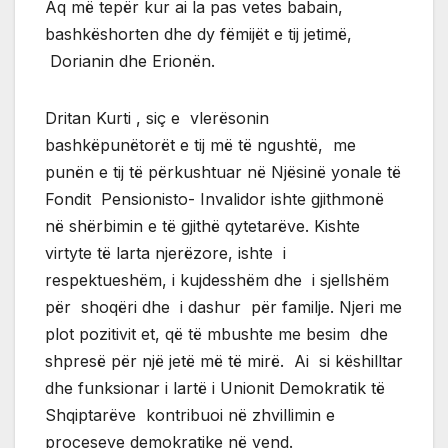
Aq më tepër kur ai la pas vetes babain,
bashkëshorten dhe dy fëmijët e tij jetimë,
Dorianin dhe Erionën.
Dritan Kurti , siç e vlerësonin
bashkëpunëtorët e tij më të ngushtë, me
punën e tij të përkushtuar në Njësinë yonale të
Fondit Pensionisto- Invalidor ishte gjithmonë
në shërbimin e të gjithë qytetarëve. Kishte
virtyte të larta njerëzore, ishte i
respektueshëm, i kujdesshëm dhe i sjellshëm
për shoqëri dhe i dashur për familje. Njeri me
plot pozitivit et, që të mbushte me besim dhe
shpresë për një jetë më të mirë. Ai si këshilltar
dhe funksionar i lartë i Unionit Demokratik të
Shqiptarëve kontribuoi në zhvillimin e
proceseve demokratike në vend.