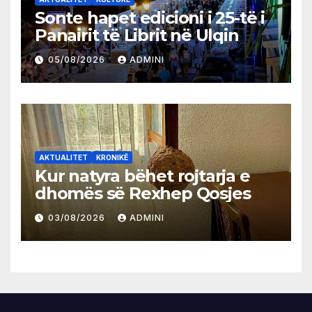
Sonte hapet edicioni i 25-të i
Panairit të Librit në Ulqin
05/08/2026
ADMINI
AKTUALITET
KRONIKË
Kur natyra bëhet rojtarja e
dhomës së Rexhep Qosjes
03/08/2026
ADMINI