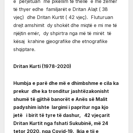
e përjetuan me pikëllim të thellë e me zemër
të thyer edhe familjarët e Dritan Alajt ( 38
vjeç) dhe Dritan Kurtit ( 42 vjeç). Fluturuan
drejt amshimit dy shokët dhe miqtë e mi me të
njëjtin emër, dy shpirtra nga më të mirët të
kësaj krahine gjeografike dhe etnografike
shqiptare.
Dritan Kurti (1978-2020)
Humbja e parë dhe më e dhimbshme e cila ka
prekur dhe ka tronditur jashtëzakonisht
shumë të gjithë banorët e Anës së Malit
padyshim ishte largimi i papritur nga kjo
jetë i birit të tyre të dashur, 42 vjeçarit
Dritan Kurtit nga fshati Sukubinë, më 24
tetor 2020, nga Covid-19. Ikja e tij e