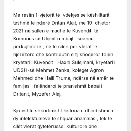
Me rastin 1-vjetorit të vdekjes së këshilltarit
tashmë të ndjerë Dritan Alajt, më 19 dhjetor
2021 në sallën e madhe të Kuvendit të
Komunës së Ulqinit u mbajt seancë
përkujtimore , në të cilën për vlerat e
njerëzore dhe kontributin e tij shoqëror folën
kryetari i Kuvendit Haxhi Sulejmani, kryetari i
UDSH-së Mehmet Zenka, kolegët Agron
Mehmedi dhe Halil Truma, ndërsa në emër të
familjes falënderoi të pranishmit babai i
Dritanit, Myzafer Alaj.
Kjo është shkurtimisht historia e dhimbshme e
dy intelektualëve të shquar anamalas , tek të
cilët vlerat qytetëruese, kulturore dhe