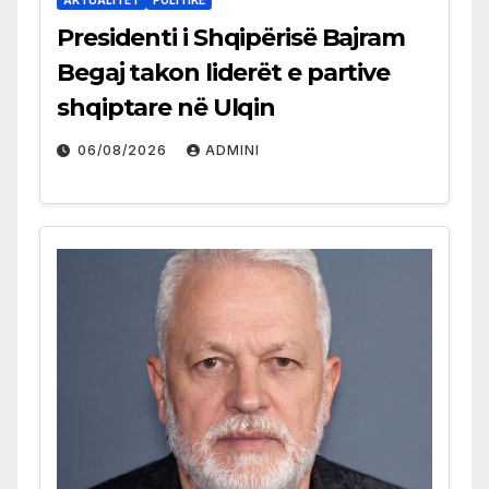
AKTUALITET
POLITIKË
Presidenti i Shqipërisë Bajram
Begaj takon liderët e partive
shqiptare në Ulqin
06/08/2026
ADMINI