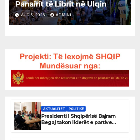
Panairit të Librit në Ulqin
AUG 5, 2026
ADMINI
AKTUALITET
POLITIKË
Presidenti i Shqipërisë Bajram
Begaj takon liderët e partive
shqiptare në Ulqin