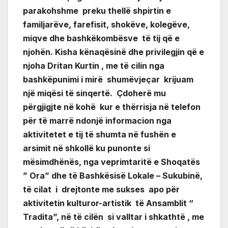
parakohshme preku thellë shpirtin e
familjarëve, farefisit, shokëve, kolegëve,
miqve dhe bashkëkombësve të tij që e
njohën. Kisha kënaqësinë dhe privilegjin që e
njoha Dritan Kurtin , me të cilin nga
bashkëpunimi i mirë shumëvjeçar krijuam
një miqësi të sinqertë. Çdoherë mu
përgjigjte në kohë kur e thërrisja në telefon
për të marrë ndonjë informacion nga
aktivitetet e tij të shumta në fushën e
arsimit në shkollë ku punonte si
mësimdhënës, nga veprimtaritë e Shoqatës
” Ora” dhe të Bashkësisë Lokale – Sukubinë,
të cilat i drejtonte me sukses apo për
aktivitetin kulturor-artistik të Ansamblit “
Tradita”, në të cilën si valltar i shkathtë , me