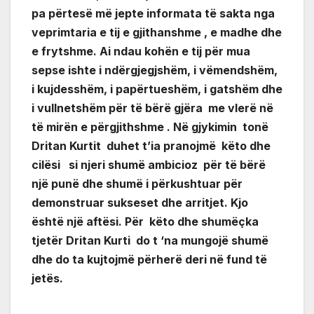
pa përtesë më jepte informata të sakta nga
veprimtaria e tij e gjithanshme , e madhe dhe
e frytshme. Ai ndau kohën e tij për mua
sepse ishte i ndërgjegjshëm, i vëmendshëm,
i kujdesshëm, i papërtueshëm, i gatshëm dhe
i vullnetshëm për të bërë gjëra me vlerë në
të mirën e përgjithshme . Në gjykimin tonë
Dritan Kurtit duhet t’ia pranojmë këto dhe
cilësi si njeri shumë ambicioz për të bërë
një punë dhe shumë i përkushtuar për
demonstruar sukseset dhe arritjet. Kjo
është një aftësi. Për këto dhe shumëçka
tjetër Dritan Kurti do t ‘na mungojë shumë
dhe do ta kujtojmë përherë deri në fund të
jetës.