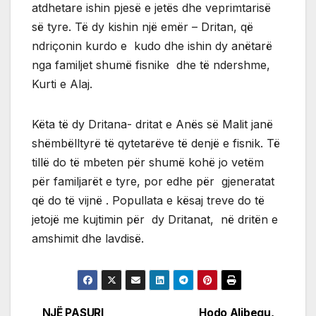
atdhetare ishin pjesë e jetës dhe veprimtarisë
së tyre. Të dy kishin një emër – Dritan, që
ndriçonin kurdo e kudo dhe ishin dy anëtarë
nga familjet shumë fisnike dhe të ndershme,
Kurti e Alaj.
Këta të dy Dritana- dritat e Anës së Malit janë
shëmbëlltyrë të qytetarëve të denjë e fisnik. Të
tillë do të mbeten për shumë kohë jo vetëm
për familjarët e tyre, por edhe për gjeneratat
që do të vijnë . Popullata e kësaj treve do të
jetojë me kujtimin për dy Dritanat, në dritën e
amshimit dhe lavdisë.
NJË PASURI
Hodo Alibegu,