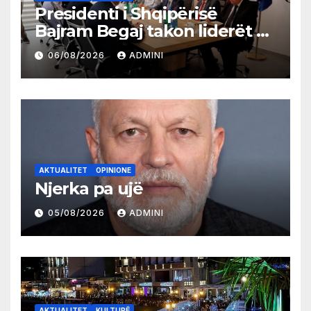
Presidenti i Shqipërisë
Bajram Begaj takon liderët e
partive shqiptare në Ulqin
06/08/2026
ADMINI
AKTUALITET
OPINIONE
Njerka pa ujë
05/08/2026
ADMINI
AKTUALITET
KULTURË