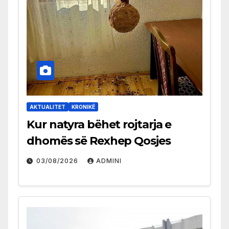
AKTUALITET
KRONIKË
Kur natyra bëhet rojtarja e
dhomës së Rexhep Qosjes
03/08/2026
ADMINI