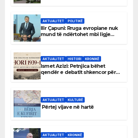
gjuhën malazeze
AKTUALITET
POLITIKË
Ilir Çapuni: Rruga evropiane nuk
mund të ndërtohet mbi ligje
antikushtetuese
AKTUALITET
HISTORI
KRONIKË
Ismet Azizi: Petnjica bëhet
qendër e debatit shkencor për
Bihorin gjatë viteve 1939–1948
AKTUALITET
KULTURË
Përtej vijave në hartë
AKTUALITET
KRONIKË