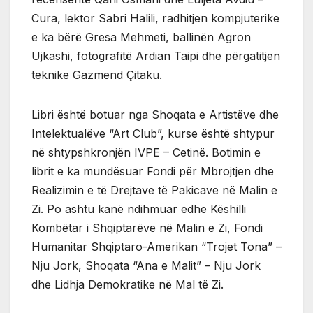
Cura, lektor Sabri Halili, radhitjen kompjuterike
e ka bërë Gresa Mehmeti, ballinën Agron
Ujkashi, fotografitë Ardian Taipi dhe përgatitjen
teknike Gazmend Çitaku.
Libri është botuar nga Shoqata e Artistëve dhe
Intelektualëve “Art Club”, kurse është shtypur
në shtypshkronjën IVPE – Cetinë. Botimin e
librit e ka mundësuar Fondi për Mbrojtjen dhe
Realizimin e të Drejtave të Pakicave në Malin e
Zi. Po ashtu kanë ndihmuar edhe Këshilli
Kombëtar i Shqiptarëve në Malin e Zi, Fondi
Humanitar Shqiptaro-Amerikan “Trojet Tona” –
Nju Jork, Shoqata “Ana e Malit” – Nju Jork
dhe Lidhja Demokratike në Mal të Zi.