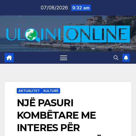
Skip
07/08/2026
9:32 am
to
content
AKTUALITET
KULTURË
NJË PASURI
KOMBËTARE ME
INTERES PËR