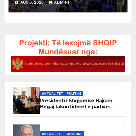
AUG 5, 2026
ADMINI
AKTUALITET
POLITIKË
Presidenti i Shqipërisë Bajram
Begaj takon liderët e partive
shqiptare në Ulqin
AKTUALITET
OPINIONE