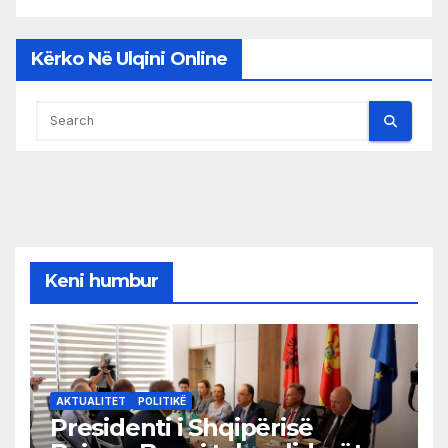
Kërko Në Ulqini Online
Keni humbur
AKTUALITET
POLITIKË
Presidenti i Shqipërisë