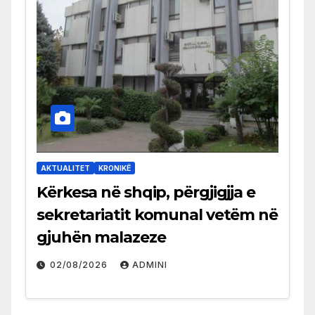
AKTUALITET
KRONIKË
Kërkesa në shqip, përgjigjja e
sekretariatit komunal vetëm në
gjuhën malazeze
02/08/2026
ADMINI