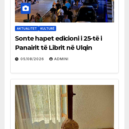
AKTUALITET
KULTURË
Sonte hapet edicioni i 25-të i
Panairit të Librit në Ulqin
05/08/2026
ADMINI