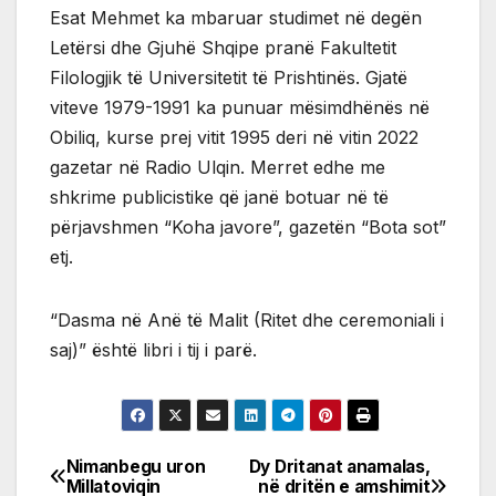
Esat Mehmet ka mbaruar studimet në degën
Letërsi dhe Gjuhë Shqipe pranë Fakultetit
Filologjik të Universitetit të Prishtinës. Gjatë
viteve 1979-1991 ka punuar mësimdhënës në
Obiliq, kurse prej vitit 1995 deri në vitin 2022
gazetar në Radio Ulqin. Merret edhe me
shkrime publicistike që janë botuar në të
përjavshmen “Koha javore”, gazetën “Bota sot”
etj.
“Dasma në Anë të Malit (Ritet dhe ceremoniali i
saj)” është libri i tij i parë.
Nimanbegu uron
Dy Dritanat anamalas,
Post
Millatoviqin
në dritën e amshimit