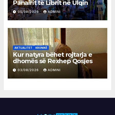
Panairit të Librit në Ulqin
05/08/2026
ADMINI
AKTUALITET
KRONIKË
Kur natyra bëhet rojtarja e
dhomës së Rexhep Qosjes
03/08/2026
ADMINI