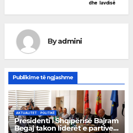
dhe lavdisë
navigation
By
admini
Publikime të ngjashme
AKTUALITET
POLITIKË
Presidenti i Shqipërisë Bajram
Begaj takon liderët e partive