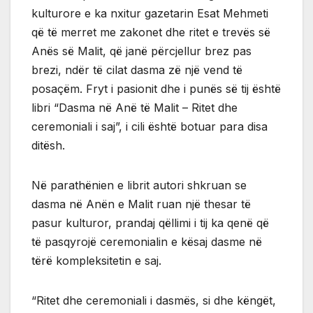
kulturore e ka nxitur gazetarin Esat Mehmeti
që të merret me zakonet dhe ritet e trevës së
Anës së Malit, që janë përcjellur brez pas
brezi, ndër të cilat dasma zë një vend të
posaçëm. Fryt i pasionit dhe i punës së tij është
libri “Dasma në Anë të Malit – Ritet dhe
ceremoniali i saj”, i cili është botuar para disa
ditësh.
Në parathënien e librit autori shkruan se
dasma në Anën e Malit ruan një thesar të
pasur kulturor, prandaj qëllimi i tij ka qenë që
të pasqyrojë ceremonialin e kësaj dasme në
tërë kompleksitetin e saj.
“Ritet dhe ceremoniali i dasmës, si dhe këngët,