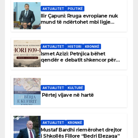
AKTUALITET
POLITIKË
Ilir Çapuni: Rruga evropiane nuk
mund të ndërtohet mbi ligje
antikushtetuese
AKTUALITET
HISTORI
KRONIKË
Ismet Azizi: Petnjica bëhet
qendër e debatit shkencor për
Bihorin gjatë viteve 1939–1948
AKTUALITET
KULTURË
Përtej vijave në hartë
AKTUALITET
KRONIKË
Mustaf Bardhi riemërohet drejtor
i Shkollës Fillore “Bedri Elezaga”