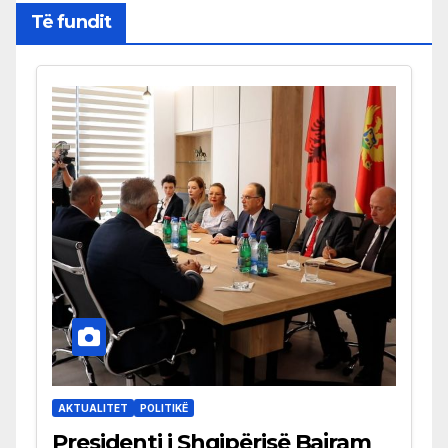
Të fundit
AKTUALITET
POLITIKË
Presidenti i Shqipërisë Bajram