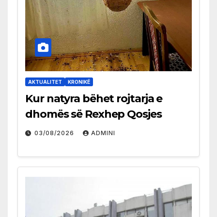
AKTUALITET
KRONIKË
Kur natyra bëhet rojtarja e
dhomës së Rexhep Qosjes
03/08/2026
ADMINI