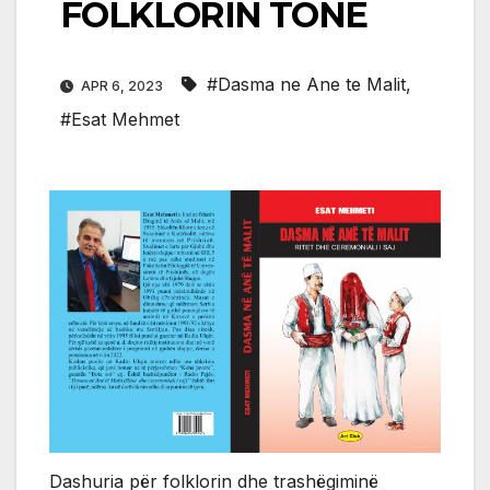
FOLKLORIN TONË
#Dasma ne Ane te Malit
,
APR 6, 2023
#Esat Mehmet
Dashuria për folklorin dhe trashëgiminë