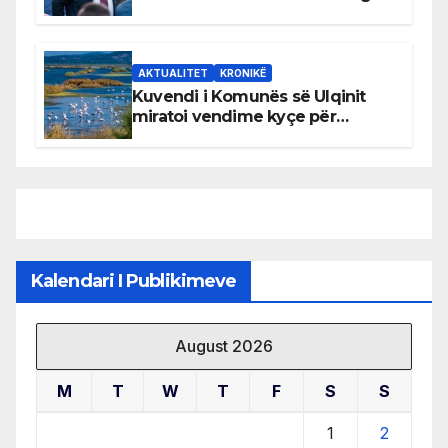
AKTUALITET
KRONIKË
Kuvendi i Komunës së Ulqinit
miratoi vendime kyçe për
mbrojtjen e natyrës dhe
menaxhimin e qëndrueshëm të
burimeve më të çmuara
Kalendari I Publikimeve
August 2026
M
T
W
T
F
S
S
1
2