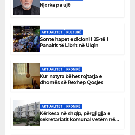
Njerka pa ujë
AKTUALITET
KULTURË
Sonte hapet edicioni i 25-të i
Panairit të Librit në Ulqin
AKTUALITET
KRONIKË
Kur natyra bëhet rojtarja e
dhomës së Rexhep Qosjes
AKTUALITET
KRONIKË
Kërkesa në shqip, përgjigjja e
sekretariatit komunal vetëm në
gjuhën malazeze