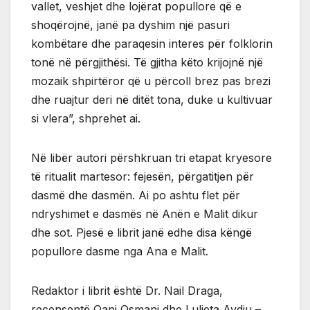
vallet, veshjet dhe lojërat popullore që e
shoqërojnë, janë pa dyshim një pasuri
kombëtare dhe paraqesin interes për folklorin
tonë në përgjithësi. Të gjitha këto krijojnë një
mozaik shpirtëror që u përcoll brez pas brezi
dhe ruajtur deri në ditët tona, duke u kultivuar
si vlera”, shprehet ai.
Në libër autori përshkruan tri etapat kryesore
të ritualit martesor: fejesën, përgatitjen për
dasmë dhe dasmën. Ai po ashtu flet për
ndryshimet e dasmës në Anën e Malit dikur
dhe sot. Pjesë e librit janë edhe disa këngë
popullore dasme nga Ana e Malit.
Redaktor i librit është Dr. Nail Draga,
recensentë Qani Osmani dhe Luljeta Avdiu –