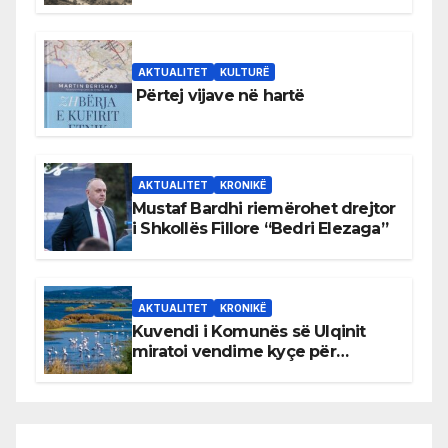
Bihorin gjatë viteve 1939–1948
AKTUALITET
KULTURË
Përtej vijave në hartë
AKTUALITET
KRONIKË
Mustaf Bardhi riemërohet drejtor
i Shkollës Fillore “Bedri Elezaga”
AKTUALITET
KRONIKË
Kuvendi i Komunës së Ulqinit
miratoi vendime kyçe për
mbrojtjen e natyrës dhe
menaxhimin e qëndrueshëm të
burimeve më të çmuara