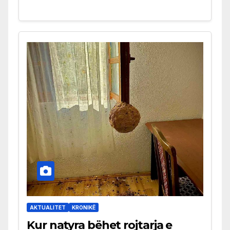
AKTUALITET
KRONIKË
Kur natyra bëhet rojtarja e