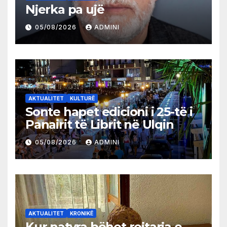
Njerka pa ujë
05/08/2026
ADMINI
AKTUALITET
KULTURË
Sonte hapet edicioni i 25-të i
Panairit të Librit në Ulqin
05/08/2026
ADMINI
AKTUALITET
KRONIKË
Kur natyra bëhet rojtarja e