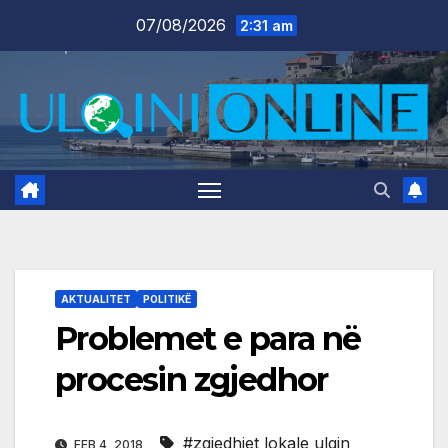
Skip
07/08/2026
2:31 am
to
content
AKTUALITET
POLITIKË
Problemet e para në
procesin zgjedhor
#zgjedhjet lokale ulqin
FEB 4, 2018