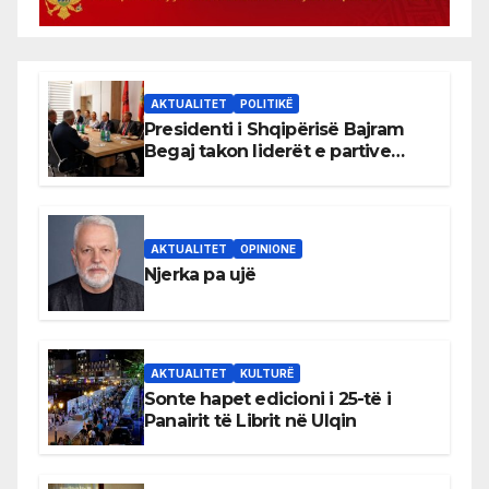
AKTUALITET
POLITIKË
Presidenti i Shqipërisë Bajram
Begaj takon liderët e partive
shqiptare në Ulqin
AKTUALITET
OPINIONE
Njerka pa ujë
AKTUALITET
KULTURË
Sonte hapet edicioni i 25-të i
Panairit të Librit në Ulqin