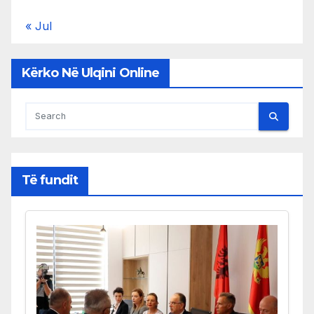
« Jul
Kërko Në Ulqini Online
Të fundit