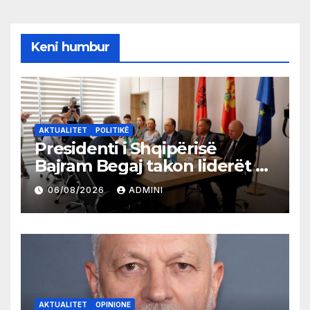
Keni humbur
AKTUALITET
POLITIKË
Presidenti i Shqipërisë
Bajram Begaj takon liderët e
partive shqiptare në Ulqin
06/08/2026
ADMINI
AKTUALITET
OPINIONE