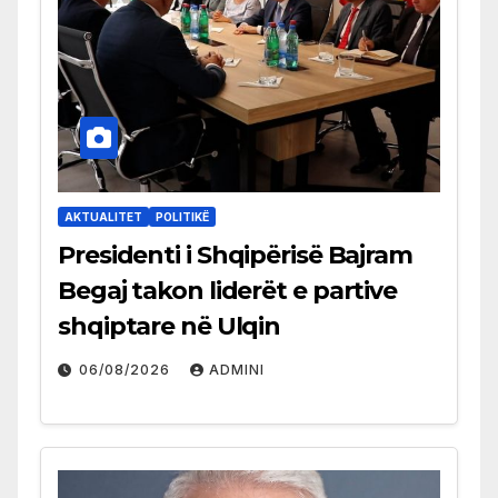
AKTUALITET
POLITIKË
Presidenti i Shqipërisë Bajram
Begaj takon liderët e partive
shqiptare në Ulqin
06/08/2026
ADMINI