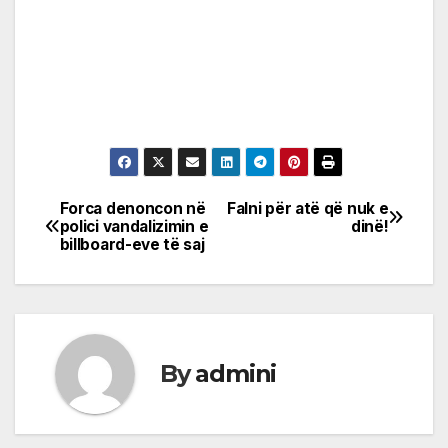
Forca denoncon në
Falni për atë që nuk e
Post
polici vandalizimin e
dinë!
billboard-eve të saj
navigation
By
admini