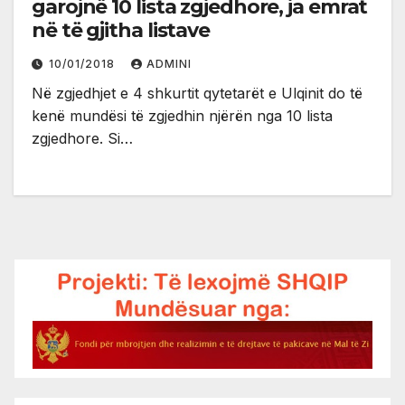
garojnë 10 lista zgjedhore, ja emrat
në të gjitha listave
10/01/2018
ADMINI
Në zgjedhjet e 4 shkurtit qytetarët e Ulqinit do të
kenë mundësi të zgjedhin njërën nga 10 lista
zgjedhore. Si…