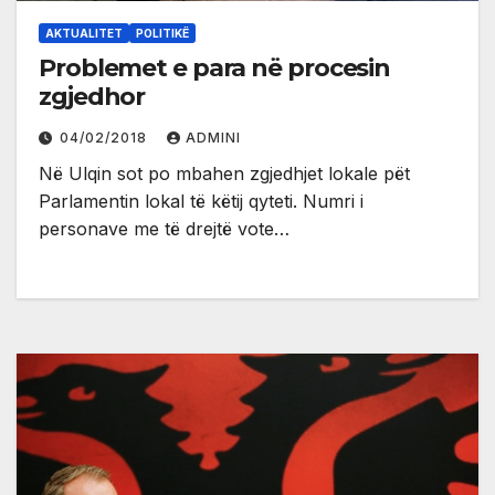
AKTUALITET
POLITIKË
Problemet e para në procesin
zgjedhor
04/02/2018
ADMINI
Në Ulqin sot po mbahen zgjedhjet lokale pët
Parlamentin lokal të këtij qyteti. Numri i
personave me të drejtë vote…