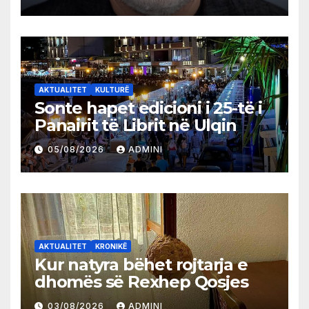
AKTUALITET
KULTURË
Sonte hapet edicioni i 25-të i
Panairit të Librit në Ulqin
05/08/2026
ADMINI
AKTUALITET
KRONIKË
Kur natyra bëhet rojtarja e
dhomës së Rexhep Qosjes
03/08/2026
ADMINI