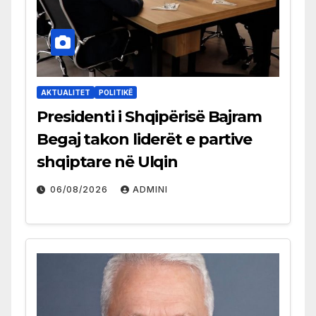
AKTUALITET
POLITIKË
Presidenti i Shqipërisë Bajram
Begaj takon liderët e partive
shqiptare në Ulqin
06/08/2026
ADMINI