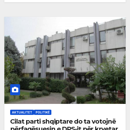
AKTUALITET
POLITIKË
Cilat parti shqiptare do ta votojnë
përfaqësuesin e DPS-it për kryetar