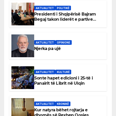
AKTUALITET
POLITIKË
Presidenti i Shqipërisë Bajram
Begaj takon liderët e partive
shqiptare në Ulqin
AKTUALITET
OPINIONE
Njerka pa ujë
AKTUALITET
KULTURË
Sonte hapet edicioni i 25-të i
Panairit të Librit në Ulqin
AKTUALITET
KRONIKË
Kur natyra bëhet rojtarja e
dhomës së Rexhep Qosjes