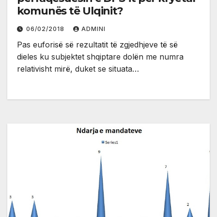
komunës të Ulqinit?
06/02/2018
ADMINI
Pas euforisë së rezultatit të zgjedhjeve të së
dieles ku subjektet shqiptare dolën me numra
relativisht mirë, duket se situata…