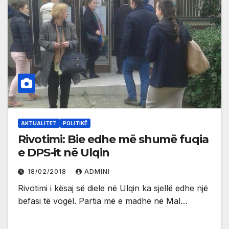
AKTUALITET
POLITIKË
Rivotimi: Bie edhe më shumë fuqia
e DPS-it në Ulqin
18/02/2018
ADMINI
Rivotimi i kësaj së diele në Ulqin ka sjellë edhe një
befasi të vogël. Partia më e madhe në Mal…