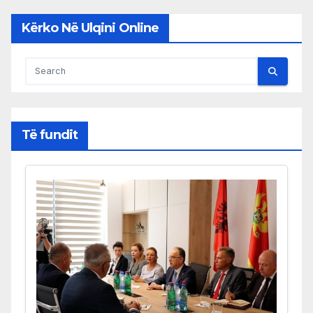
Kërko Në Ulqini Online
Të fundit