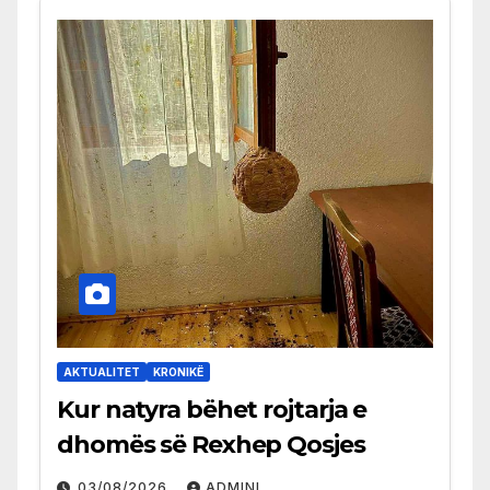
AKTUALITET
KRONIKË
Kur natyra bëhet rojtarja e
dhomës së Rexhep Qosjes
03/08/2026
ADMINI