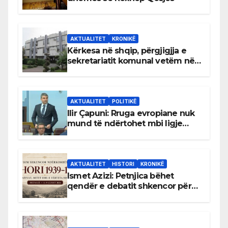
AKTUALITET
KRONIKË
Kërkesa në shqip, përgjigjja e
sekretariatit komunal vetëm në
gjuhën malazeze
AKTUALITET
POLITIKË
Ilir Çapuni: Rruga evropiane nuk
mund të ndërtohet mbi ligje
antikushtetuese
AKTUALITET
HISTORI
KRONIKË
Ismet Azizi: Petnjica bëhet
qendër e debatit shkencor për
Bihorin gjatë viteve 1939–1948