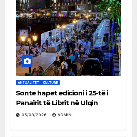
AKTUALITET
KULTURË
Sonte hapet edicioni i 25-të i
Panairit të Librit në Ulqin
05/08/2026
ADMINI