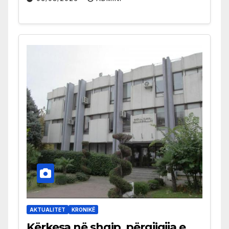
AKTUALITET
KRONIKË
Kërkesa në shqip, përgjigjja e