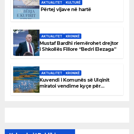
AKTUALITET
KULTURË
Përtej vijave në hartë
AKTUALITET
KRONIKË
Mustaf Bardhi riemërohet drejtor
i Shkollës Fillore “Bedri Elezaga”
AKTUALITET
KRONIKË
Kuvendi i Komunës së Ulqinit
miratoi vendime kyçe për
mbrojtjen e natyrës dhe
menaxhimin e qëndrueshëm të
burimeve më të çmuara