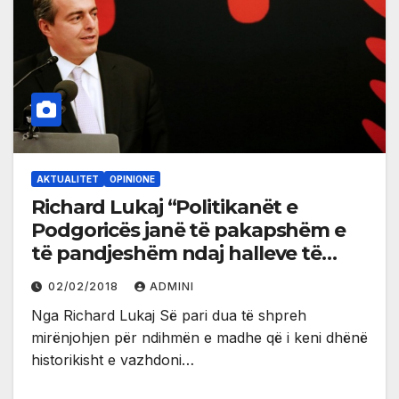
AKTUALITET
OPINIONE
Richard Lukaj “Politikanët e
Podgoricës janë të pakapshëm e
të pandjeshëm ndaj halleve të
popullit shqiptar”
02/02/2018
ADMINI
Nga Richard Lukaj Së pari dua të shpreh
mirënjohjen për ndihmën e madhe që i keni dhënë
historikisht e vazhdoni…