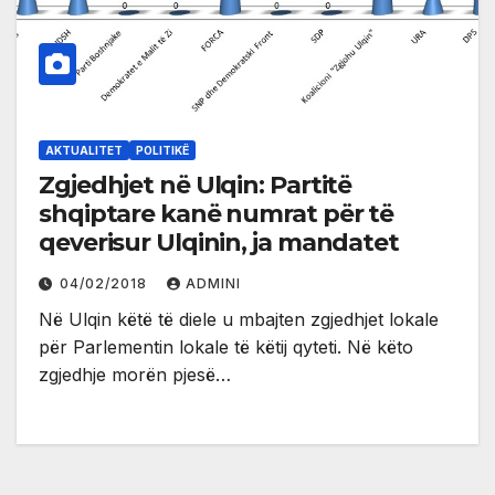
AKTUALITET
POLITIKË
Zgjedhjet në Ulqin: Partitë
shqiptare kanë numrat për të
qeverisur Ulqinin, ja mandatet
04/02/2018
ADMINI
Në Ulqin këtë të diele u mbajten zgjedhjet lokale
për Parlementin lokale të këtij qyteti. Në këto
zgjedhje morën pjesë…