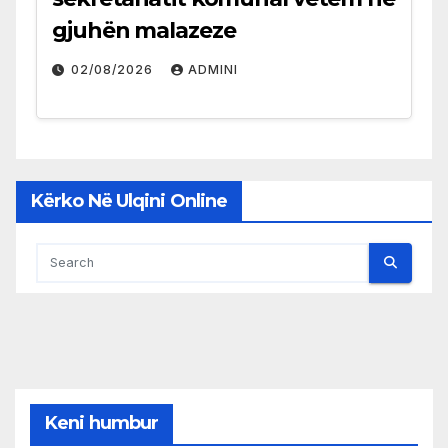
gjuhën malazeze
02/08/2026
ADMINI
Kërko Në Ulqini Online
Keni humbur