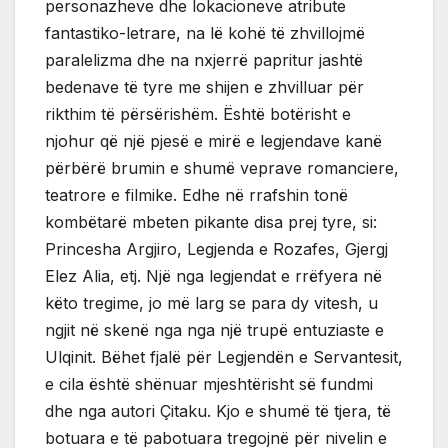
personazheve dhe lokacioneve atribute
fantastiko-letrare, na lë kohë të zhvillojmë
paralelizma dhe na nxjerrë papritur jashtë
bedenave të tyre me shijen e zhvilluar për
rikthim të përsërishëm. Është botërisht e
njohur që një pjesë e mirë e legjendave kanë
përbërë brumin e shumë veprave romanciere,
teatrore e filmike. Edhe në rrafshin tonë
kombëtarë mbeten pikante disa prej tyre, si:
Princesha Argjiro, Legjenda e Rozafes, Gjergj
Elez Alia, etj. Një nga legjendat e rrëfyera në
këto tregime, jo më larg se para dy vitesh, u
ngjit në skenë nga nga një trupë entuziaste e
Ulqinit. Bëhet fjalë për Legjendën e Servantesit,
e cila është shënuar mjeshtërisht së fundmi
dhe nga autori Çitaku. Kjo e shumë të tjera, të
botuara e të pabotuara tregojnë për nivelin e