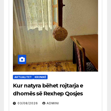
AKTUALITET
KRONIKË
Kur natyra bëhet rojtarja e
dhomës së Rexhep Qosjes
03/08/2026
ADMINI