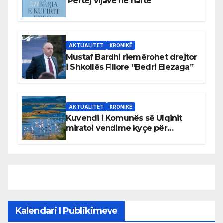
Përtej vijave në hartë
AKTUALITET
KRONIKË
Mustaf Bardhi riemërohet drejtor
i Shkollës Fillore “Bedri Elezaga”
AKTUALITET
KRONIKË
Kuvendi i Komunës së Ulqinit
miratoi vendime kyçe për
mbrojtjen e natyrës dhe
menaxhimin e qëndrueshëm të
burimeve më të çmuara
Kalendari I Publikimeve