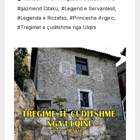
#gazmend Citaku
,
#Legjend e Servantesit
,
#Legjenda e Rozafes
,
#Princesha Argjiro
,
#Tregimet e çuditshme nga Ulqini