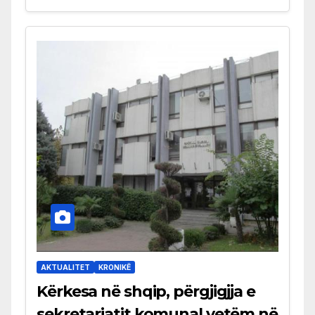
AKTUALITET
KRONIKË
Kërkesa në shqip, përgjigjja e
sekretariatit komunal vetëm në