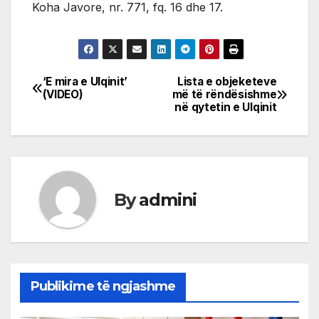
Koha Javore, nr. 771, fq. 16 dhe 17.
‘E mira e Ulqinit’
Lista e objeketeve
Post
(VIDEO)
më të rëndësishme
në qytetin e Ulqinit
navigation
By
admini
Publikime të ngjashme