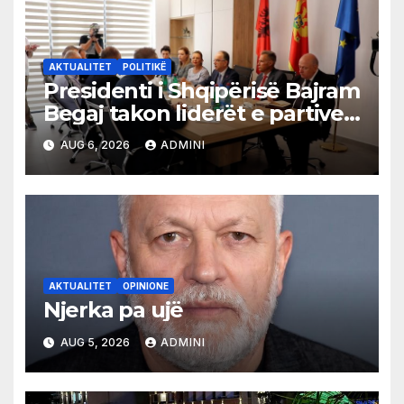
AKTUALITET
POLITIKË
Presidenti i Shqipërisë Bajram
Begaj takon liderët e partive
shqiptare në Ulqin
AUG 6, 2026
ADMINI
AKTUALITET
OPINIONE
Njerka pa ujë
AUG 5, 2026
ADMINI