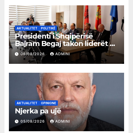
AKTUALITET
POLITIKË
Presidenti i Shqipërisë
Bajram Begaj takon liderët e
partive shqiptare në Ulqin
06/08/2026
ADMINI
AKTUALITET
OPINIONE
Njerka pa ujë
05/08/2026
ADMINI