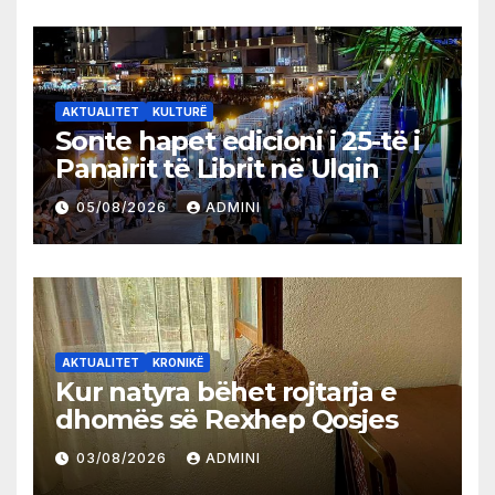
AKTUALITET
KULTURË
Sonte hapet edicioni i 25-të i
Panairit të Librit në Ulqin
05/08/2026
ADMINI
AKTUALITET
KRONIKË
Kur natyra bëhet rojtarja e
dhomës së Rexhep Qosjes
03/08/2026
ADMINI