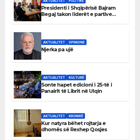
AKTUALITET
POLITIKË
Presidenti i Shqipërisë Bajram
Begaj takon liderët e partive
shqiptare në Ulqin
AKTUALITET
OPINIONE
Njerka pa ujë
AKTUALITET
KULTURË
Sonte hapet edicioni i 25-të i
Panairit të Librit në Ulqin
AKTUALITET
KRONIKË
Kur natyra bëhet rojtarja e
dhomës së Rexhep Qosjes