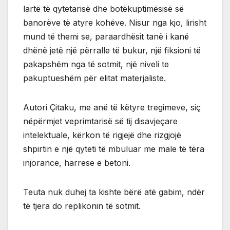
lartë të qytetarisë dhe botëkuptimësisë së
banorëve të atyre kohëve. Nisur nga kjo, lirisht
mund të themi se, paraardhësit tanë i kanë
dhënë jetë një përralle të bukur, një fiksioni të
pakapshëm nga të sotmit, një niveli te
pakuptueshëm për elitat materjaliste.
Autori Çitaku, me anë të këtyre tregimeve, siç
nëpërmjet veprimtarisë së tij disavjeçare
intelektuale, kërkon të rigjejë dhe rizgjojë
shpirtin e një qyteti të mbuluar me male të tëra
injorance, harrese e betoni.
Teuta nuk duhej ta kishte bërë atë gabim, ndër
të tjera do replikonin të sotmit.