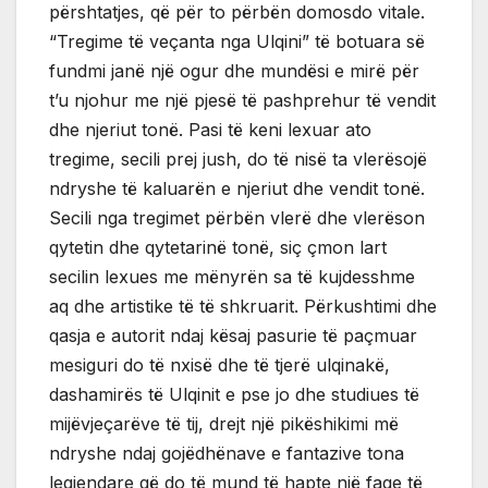
përshtatjes, që për to përbën domosdo vitale.
“Tregime të veçanta nga Ulqini” të botuara së
fundmi janë një ogur dhe mundësi e mirë për
t’u njohur me një pjesë të pashprehur të vendit
dhe njeriut tonë. Pasi të keni lexuar ato
tregime, secili prej jush, do të nisë ta vlerësojë
ndryshe të kaluarën e njeriut dhe vendit tonë.
Secili nga tregimet përbën vlerë dhe vlerëson
qytetin dhe qytetarinë tonë, siç çmon lart
secilin lexues me mënyrën sa të kujdesshme
aq dhe artistike të të shkruarit. Përkushtimi dhe
qasja e autorit ndaj kësaj pasurie të paçmuar
mesiguri do të nxisë dhe të tjerë ulqinakë,
dashamirës të Ulqinit e pse jo dhe studiues të
mijëvjeçarëve të tij, drejt një pikëshikimi më
ndryshe ndaj gojëdhënave e fantazive tona
legjendare që do të mund të hapte një faqe të