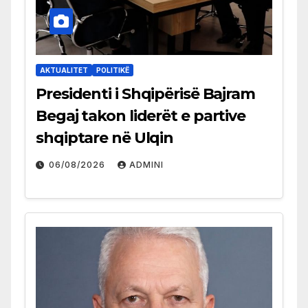
AKTUALITET
POLITIKË
Presidenti i Shqipërisë Bajram
Begaj takon liderët e partive
shqiptare në Ulqin
06/08/2026
ADMINI