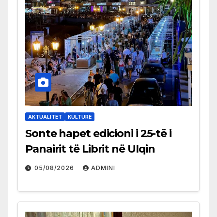
AKTUALITET
KULTURË
Sonte hapet edicioni i 25-të i
Panairit të Librit në Ulqin
05/08/2026
ADMINI