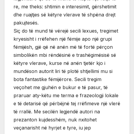
re, me theks: shtimin e interesimit, gërshetimit
dhe ruajtjes së këtyre vlerave të shpëna drejt
pakujtesës.
Siç do të mund të vërejë secili lexues, tregimet
kryesisht i rrëfehen një fëmije apo një grupi
fëmijësh, gjë që në anën më të fortë përçon
simbolikën mbi rëndësinë e trashëgimësisë së
këtyre vlerave, kurse në anën tjetër kjo i
mundëson autorit liri të plotë shtjellimi mu si
bota fantastike fëmijërore. Secili tregim
veçohet me gjuhën e bukur e të pasur, të
praruar aty-këtu me terma e frazeologji lokale
e të detarisë që përbëjnë tej rrëfimeve një vlerë
të rrallë. Me secilën legjendë autori na
prezanton kujdesshëm, nuk nxitohet
veçanarisht në hyrjet e tyre, iu jep