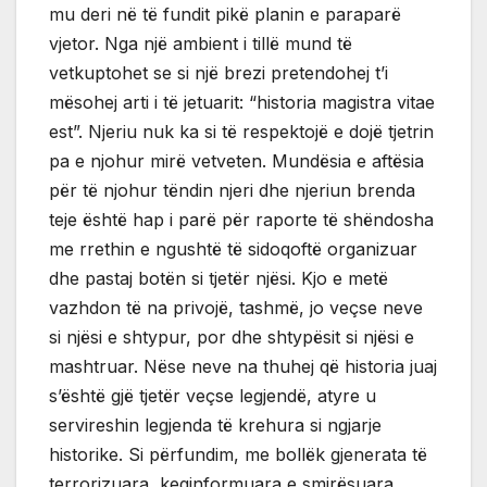
mu deri në të fundit pikë planin e paraparë
vjetor. Nga një ambient i tillë mund të
vetkuptohet se si një brezi pretendohej t’i
mësohej arti i të jetuarit: “historia magistra vitae
est”. Njeriu nuk ka si të respektojë e dojë tjetrin
pa e njohur mirë vetveten. Mundësia e aftësia
për të njohur tëndin njeri dhe njeriun brenda
teje është hap i parë për raporte të shëndosha
me rrethin e ngushtë të sidoqoftë organizuar
dhe pastaj botën si tjetër njësi. Kjo e metë
vazhdon të na privojë, tashmë, jo veçse neve
si njësi e shtypur, por dhe shtypësit si njësi e
mashtruar. Nëse neve na thuhej që historia juaj
s’është gjë tjetër veçse legjendë, atyre u
servireshin legjenda të krehura si ngjarje
historike. Si përfundim, me bollëk gjenerata të
terrorizuara, keqinformuara e smirësuara.