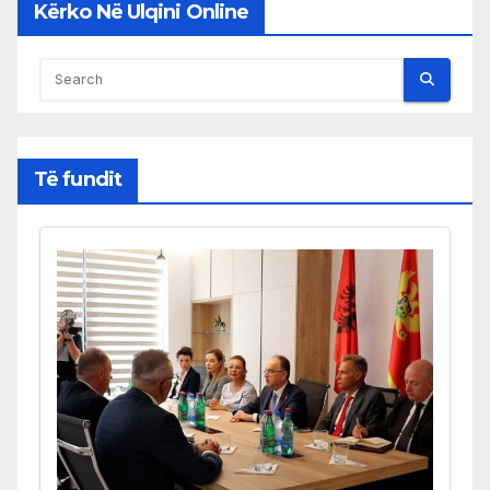
Kërko Në Ulqini Online
Të fundit