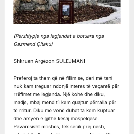
(Përshtypje nga legjendat e botuara nga
Gazmend Çitaku)
Shkruan Argëzon SULEJMANI
Preferoj ta them që në fillim se, deri më tani
nuk kam treguar ndonjë interes të veçantë për
rrëfimet me legjenda. Një kohë dhe diku,
madje, mbaj mend t’i kem quajtur përralla për
të rritur. Diku më vonë duhet ta kem kuptuar
dhe arsyen e gjithë kësaj mospëlqese.
Pavarësisht moshës, tek secili prej nesh,