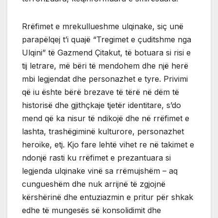
Rrëfimet e mrekullueshme ulqinake, siç unë
parapëlqej t’i quajë “Tregimet e çuditshme nga
Ulqini” të Gazmend Çitakut, të botuara si risi e
tij letrare, më bëri të mendohem dhe një herë
mbi legjendat dhe personazhet e tyre. Privimi
që iu ështe bërë brezave të tërë në dëm të
historisë dhe gjithçkaje tjetër identitare, s’do
mend që ka nisur të ndikojë dhe në rrëfimet e
lashta, trashëgiminë kulturore, personazhet
heroike, etj. Kjo fare lehtë vihet re në takimet e
ndonjë rasti ku rrëfimet e prezantuara si
legjenda ulqinake vinë sa rrëmujshëm – aq
cungueshëm dhe nuk arrijnë të zgjojnë
kërshërinë dhe entuziazmin e pritur për shkak
edhe të mungesës së konsolidimit dhe