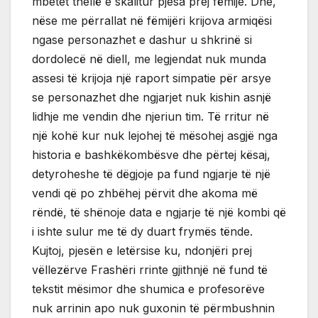
mbetet thellë e skalitur pjesa prej fëmije. Dhe,
nëse me përrallat në fëmijëri krijova armiqësi
ngase personazhet e dashur u shkrinë si
dordolecë në diell, me legjendat nuk munda
assesi të krijoja një raport simpatie për arsye
se personazhet dhe ngjarjet nuk kishin asnjë
lidhje me vendin dhe njeriun tim. Të rritur në
një kohë kur nuk lejohej të mësohej asgjë nga
historia e bashkëkombësve dhe përtej kësaj,
detyroheshe të dëgjoje pa fund ngjarje të një
vendi që po zhbëhej përvit dhe akoma më
rëndë, të shënoje data e ngjarje të një kombi që
i ishte sulur me të dy duart frymës tënde.
Kujtoj, pjesën e letërsise ku, ndonjëri prej
vëllezërve Frashëri rrinte gjithnjë në fund të
tekstit mësimor dhe shumica e profesorëve
nuk arrinin apo nuk guxonin të përmbushnin