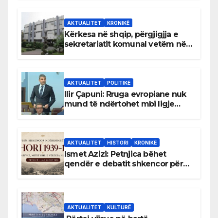
AKTUALITET
KRONIKË
Kërkesa në shqip, përgjigjja e
sekretariatit komunal vetëm në
gjuhën malazeze
AKTUALITET
POLITIKË
Ilir Çapuni: Rruga evropiane nuk
mund të ndërtohet mbi ligje
antikushtetuese
AKTUALITET
HISTORI
KRONIKË
Ismet Azizi: Petnjica bëhet
qendër e debatit shkencor për
Bihorin gjatë viteve 1939–1948
AKTUALITET
KULTURË