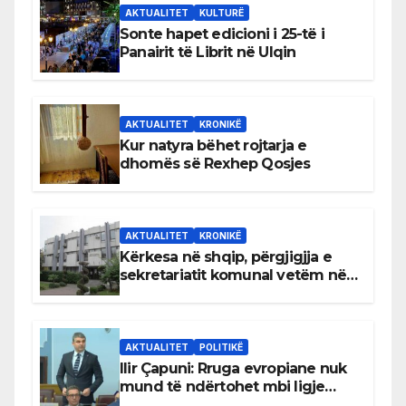
AKTUALITET
KULTURË
Sonte hapet edicioni i 25-të i
Panairit të Librit në Ulqin
AKTUALITET
KRONIKË
Kur natyra bëhet rojtarja e
dhomës së Rexhep Qosjes
AKTUALITET
KRONIKË
Kërkesa në shqip, përgjigjja e
sekretariatit komunal vetëm në
gjuhën malazeze
AKTUALITET
POLITIKË
Ilir Çapuni: Rruga evropiane nuk
mund të ndërtohet mbi ligje
antikushtetuese