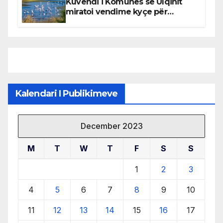
Kuvendi i Komunës së Ulqinit
miratoi vendime kyçe për
mbrojtjen e natyrës dhe
menaxhimin e qëndrueshëm të
burimeve më të çmuara
Kalendari I Publikimeve
December 2023
M
T
W
T
F
S
S
1
2
3
4
5
6
7
8
9
10
11
12
13
14
15
16
17