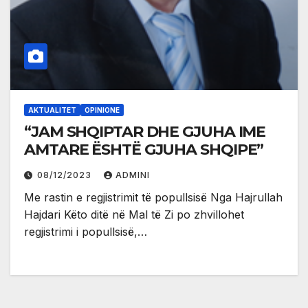
AKTUALITET
OPINIONE
“JAM SHQIPTAR DHE GJUHA IME
AMTARE ËSHTË GJUHA SHQIPE”
08/12/2023
ADMINI
Me rastin e regjistrimit të popullsisë Nga Hajrullah
Hajdari Këto ditë në Mal të Zi po zhvillohet
regjistrimi i popullsisë,…