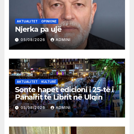
AKTUALITET
OPINIONE
Njerka pa ujë
05/08/2026
ADMINI
AKTUALITET
KULTURË
Sonte hapet edicioni i 25-të i
Panairit të Librit në Ulqin
05/08/2026
ADMINI