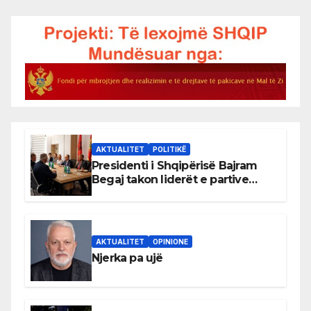
AKTUALITET
POLITIKË
Presidenti i Shqipërisë Bajram
Begaj takon liderët e partive
shqiptare në Ulqin
AKTUALITET
OPINIONE
Njerka pa ujë