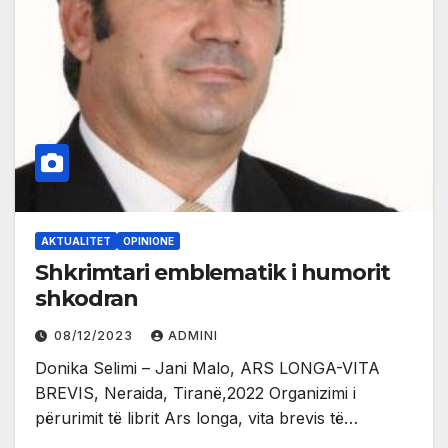
AKTUALITET
OPINIONE
Shkrimtari emblematik i humorit
shkodran
08/12/2023
ADMINI
Donika Selimi – Jani Malo, ARS LONGA-VITA
BREVIS, Neraida, Tiranë,2022 Organizimi i
përurimit të librit Ars longa, vita brevis të…