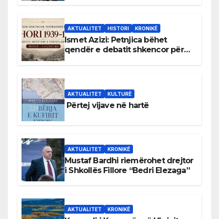
AKTUALITET
HISTORI
KRONIKË
Ismet Azizi: Petnjica bëhet
qendër e debatit shkencor për
Bihorin gjatë viteve 1939–1948
AKTUALITET
KULTURË
Përtej vijave në hartë
AKTUALITET
KRONIKË
Mustaf Bardhi riemërohet drejtor
i Shkollës Fillore “Bedri Elezaga”
AKTUALITET
KRONIKË