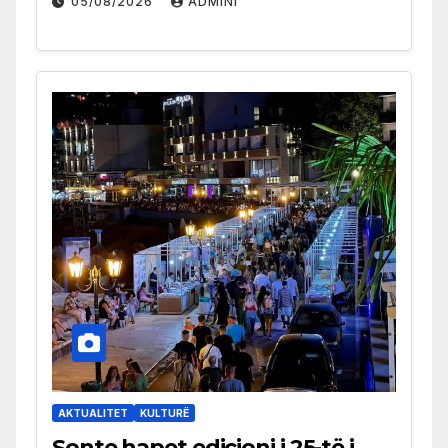
05/08/2026
ADMINI
AKTUALITET
KULTURË
Sonte hapet edicioni i 25-të i