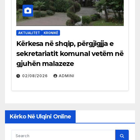
AKTUALITET
KRONIKË
Kërkesa në shqip, përgjigjja e
sekretariatit komunal vetëm në
gjuhën malazeze
02/08/2026
ADMINI
Kërko Në Ulqini Online