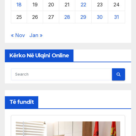
18
19
20
21
22
23
24
25
26
27
28
29
30
31
« Nov
Jan »
Kërko Në Ulqini Online
Të fundit