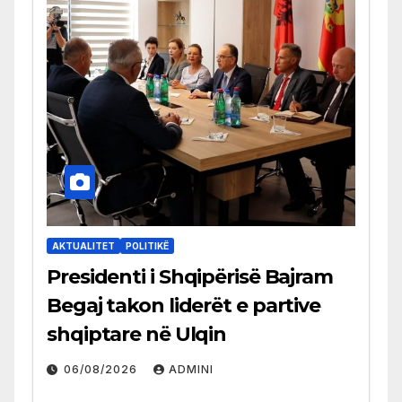
AKTUALITET
POLITIKË
Presidenti i Shqipërisë Bajram
Begaj takon liderët e partive
shqiptare në Ulqin
06/08/2026
ADMINI