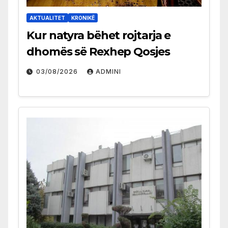
AKTUALITET
KRONIKË
Kur natyra bëhet rojtarja e
dhomës së Rexhep Qosjes
03/08/2026
ADMINI