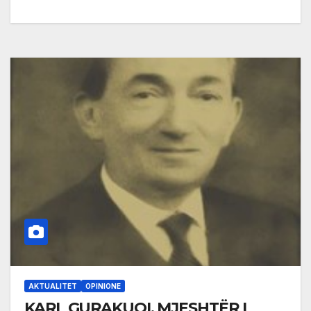
AKTUALITET
OPINIONE
KARL GURAKUQI, MJESHTËR I