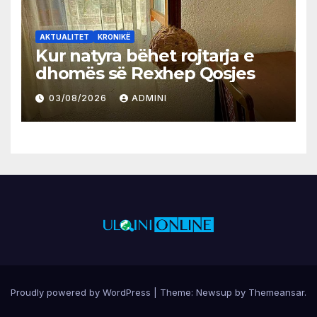
AKTUALITET
KRONIKË
Kur natyra bëhet rojtarja e
dhomës së Rexhep Qosjes
03/08/2026
ADMINI
Proudly powered by WordPress
|
Theme:
Newsup
by
Themeansar
.