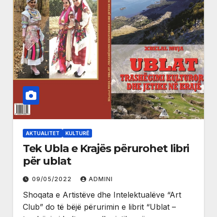
AKTUALITET
KULTURË
Tek Ubla e Krajës përurohet libri
për ublat
09/05/2022
ADMINI
Shoqata e Artistëve dhe Intelektualëve “Art
Club” do të bëjë përurimin e librit “Ublat –