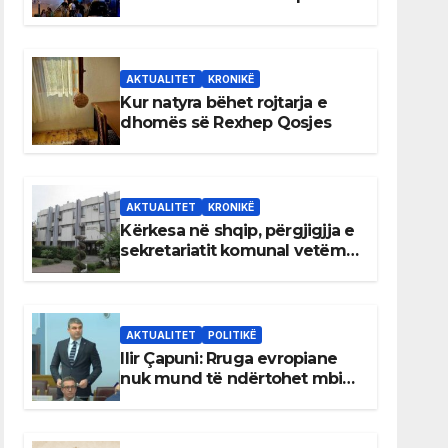
AKTUALITET
KRONIKË
Kur natyra bëhet rojtarja e
dhomës së Rexhep Qosjes
AKTUALITET
KRONIKË
Kërkesa në shqip, përgjigjja e
sekretariatit komunal vetëm
në gjuhën malazeze
AKTUALITET
POLITIKË
Ilir Çapuni: Rruga evropiane
nuk mund të ndërtohet mbi
ligje antikushtetuese