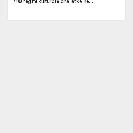
trashëgimi kulturore dhe jetike në…