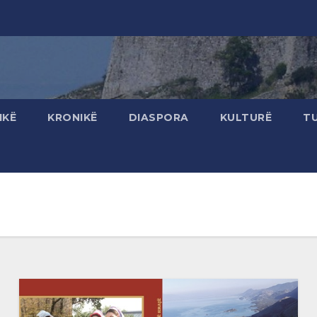
IKË
KRONIKË
DIASPORA
KULTURË
T