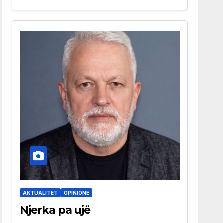
AKTUALITET
OPINIONE
Njerka pa ujë