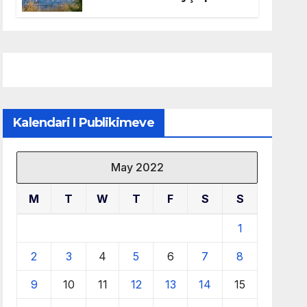
mbrojtjen e natyrës dhe
menaxhimin e qëndrueshëm
të burimeve më të çmuara
Kalendari I Publikimeve
May 2022
M
T
W
T
F
S
S
1
2
3
4
5
6
7
8
9
10
11
12
13
14
15