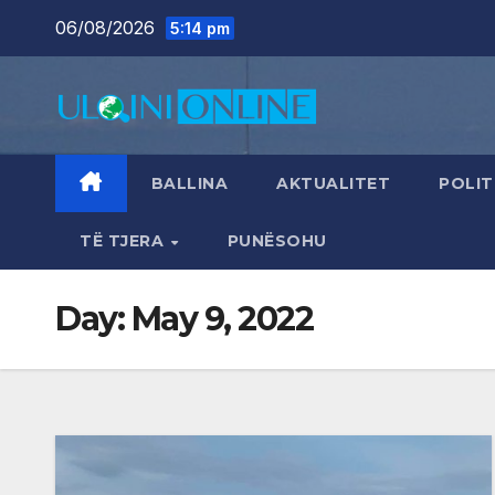
Skip
06/08/2026
5:14 pm
to
content
BALLINA
AKTUALITET
POLIT
TË TJERA
PUNËSOHU
Day:
May 9, 2022