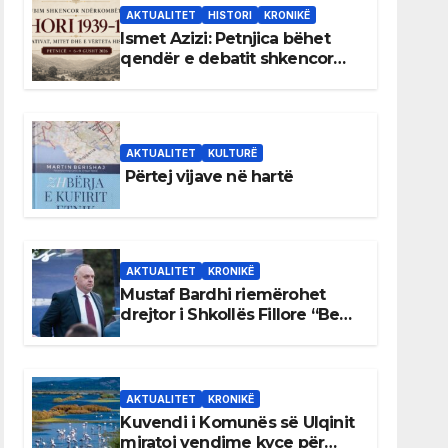
AKTUALITET
HISTORI
KRONIKË
Ismet Azizi: Petnjica bëhet
qendër e debatit shkencor
për Bihorin gjatë viteve 1939–
1948
AKTUALITET
KULTURË
Përtej vijave në hartë
AKTUALITET
KRONIKË
Mustaf Bardhi riemërohet
drejtor i Shkollës Fillore “Bedri
Elezaga”
AKTUALITET
KRONIKË
Kuvendi i Komunës së Ulqinit
miratoi vendime kyçe për