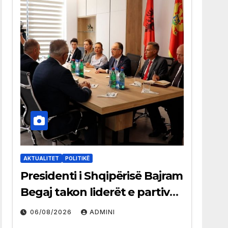
AKTUALITET
POLITIKË
Presidenti i Shqipërisë Bajram
Begaj takon liderët e partive
shqiptare në Ulqin
06/08/2026
ADMINI