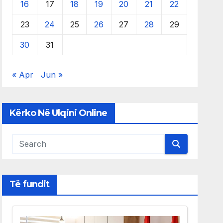
16
17
18
19
20
21
22
23
24
25
26
27
28
29
30
31
« Apr
Jun »
Kërko Në Ulqini Online
Të fundit