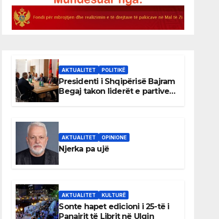
AKTUALITET
POLITIKË
Presidenti i Shqipërisë Bajram
Begaj takon liderët e partive
shqiptare në Ulqin
AKTUALITET
OPINIONE
Njerka pa ujë
AKTUALITET
KULTURË
Sonte hapet edicioni i 25-të i
Panairit të Librit në Ulqin