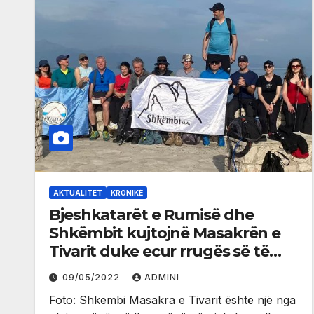
AKTUALITET
KRONIKË
Bjeshkatarët e Rumisë dhe
Shkëmbit kujtojnë Masakrën e
Tivarit duke ecur rrugës së të
mbijetuarëve të saj
09/05/2022
ADMINI
Foto: Shkembi Masakra e Tivarit është një nga