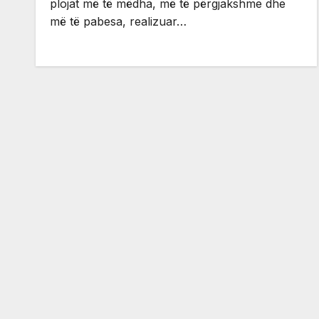
plojat më të mëdha, më të përgjakshme dhe
më të pabesa, realizuar…