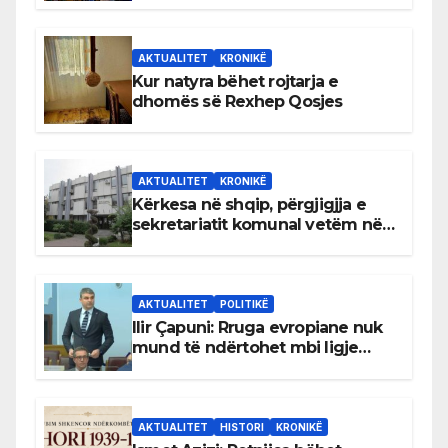
AKTUALITET
KRONIKË
Kur natyra bëhet rojtarja e
dhomës së Rexhep Qosjes
AKTUALITET
KRONIKË
Kërkesa në shqip, përgjigjja e
sekretariatit komunal vetëm në
gjuhën malazeze
AKTUALITET
POLITIKË
Ilir Çapuni: Rruga evropiane nuk
mund të ndërtohet mbi ligje
antikushtetuese
AKTUALITET
HISTORI
KRONIKË