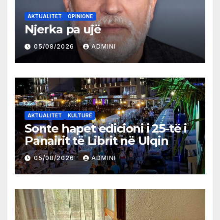
AKTUALITET
OPINIONE
Njerka pa ujë
05/08/2026
ADMINI
AKTUALITET
KULTURË
Sonte hapet edicioni i 25-të i
Panairit të Librit në Ulqin
05/08/2026
ADMINI