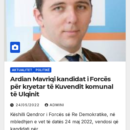
AKTUALITET
POLITIKË
Ardian Mavriqi kandidat i Forcës
për kryetar të Kuvendit komunal
të Ulqinit
24/05/2022
ADMINI
Këshilli Qendror i Forcës së Re Demokratike, në
mbledhjen e vet të datës 24 maj 2022, vendosi që
kandidati për…