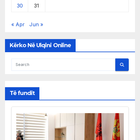
30
31
« Apr
Jun »
Kërko Në Ulqini Online
Të fundit