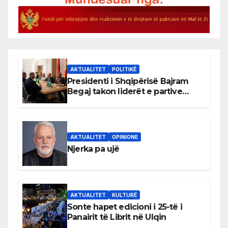
AKTUALITET
POLITIKË
Presidenti i Shqipërisë Bajram
Begaj takon liderët e partive
shqiptare në Ulqin
AKTUALITET
OPINIONE
Njerka pa ujë
AKTUALITET
KULTURË
Sonte hapet edicioni i 25-të i
Panairit të Librit në Ulqin