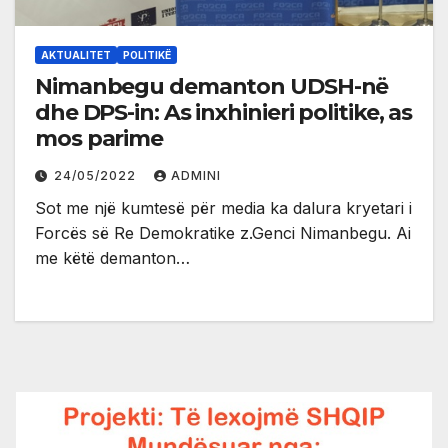
AKTUALITET
POLITIKË
Nimanbegu demanton UDSH-në
dhe DPS-in: As inxhinieri politike, as
mos parime
24/05/2022
ADMINI
Sot me një kumtesë për media ka dalura kryetari i
Forcës së Re Demokratike z.Genci Nimanbegu. Ai
me këtë demanton…