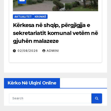
AKTUALITET
KRONIKË
Kërkesa në shqip, përgjigjja e
sekretariatit komunal vetëm në
gjuhën malazeze
02/08/2026
ADMINI
Kërko Në Ulqini Online