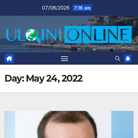
Skip
07/08/2026
7:16 am
to
content
Day:
May 24, 2022