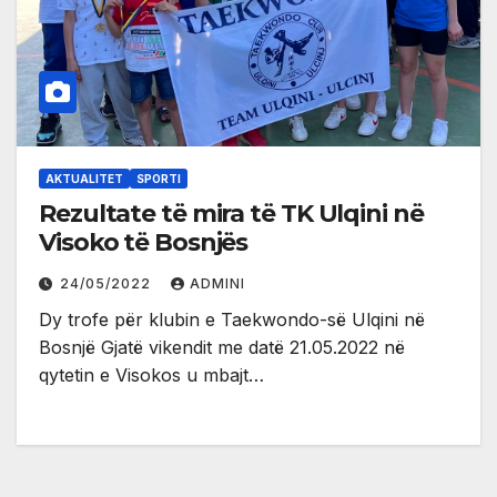
AKTUALITET
SPORTI
Rezultate të mira të TK Ulqini në
Visoko të Bosnjës
24/05/2022
ADMINI
Dy trofe për klubin e Taekwondo-së Ulqini në
Bosnjë Gjatë vikendit me datë 21.05.2022 në
qytetin e Visokos u mbajt…