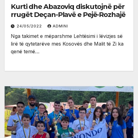
Kurti dhe Abazoviq diskutojnë për
rrugët Deçan-Plavë e Pejë-Rozhajë
24/05/2022
ADMINI
Nga takimet e mëparshme Lehtësimi i lëvizjes së
lirë të qytetarëve mes Kosovës dhe Malit të Zi ka
qenë temë…