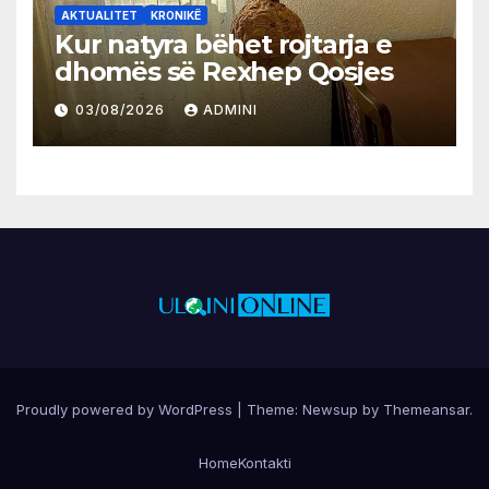
AKTUALITET
KRONIKË
Kur natyra bëhet rojtarja e
dhomës së Rexhep Qosjes
03/08/2026
ADMINI
Proudly powered by WordPress
|
Theme:
Newsup
by
Themeansar
.
Home
Kontakti