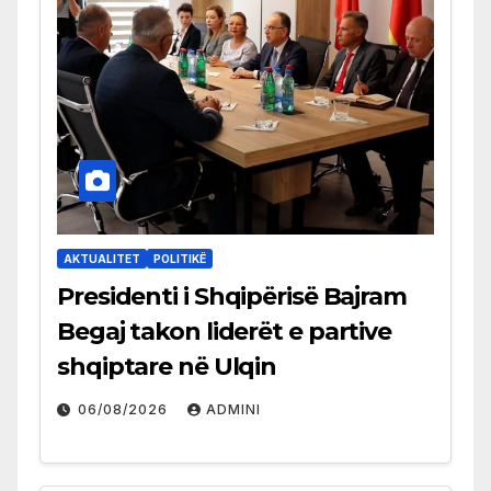
AKTUALITET
POLITIKË
Presidenti i Shqipërisë Bajram
Begaj takon liderët e partive
shqiptare në Ulqin
06/08/2026
ADMINI