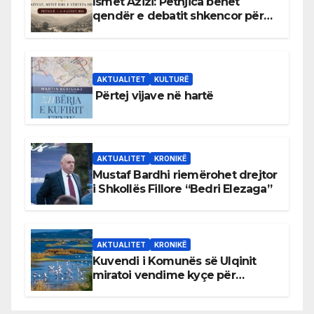
Ismet Azizi: Petnjica bëhet
qendër e debatit shkencor për
Bihorin gjatë viteve 1939–1948
AKTUALITET
KULTURË
Përtej vijave në hartë
AKTUALITET
KRONIKË
Mustaf Bardhi riemërohet drejtor
i Shkollës Fillore “Bedri Elezaga”
AKTUALITET
KRONIKË
Kuvendi i Komunës së Ulqinit
miratoi vendime kyçe për
mbrojtjen e natyrës dhe
menaxhimin e qëndrueshëm të