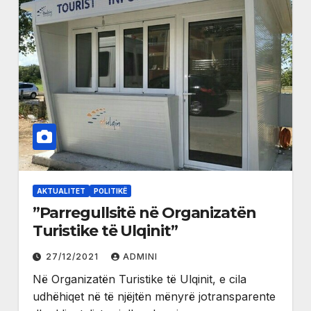
AKTUALITET
POLITIKË
”Parregullsitë në Organizatën
Turistike të Ulqinit”
27/12/2021
ADMINI
Në Organizatën Turistike të Ulqinit, e cila
udhëhiqet në të njëjtën mënyrë jotransparente