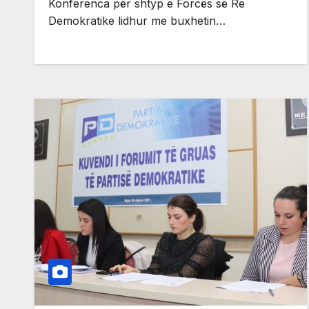
Konferenca për shtyp e Forcës së Re
Demokratike lidhur me buxhetin…