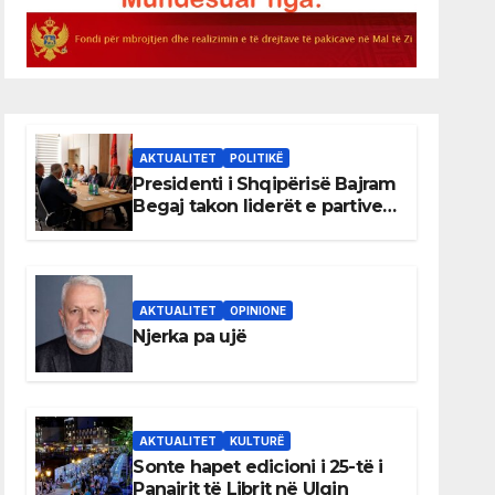
AKTUALITET
POLITIKË
Presidenti i Shqipërisë Bajram
Begaj takon liderët e partive
shqiptare në Ulqin
AKTUALITET
OPINIONE
Njerka pa ujë
AKTUALITET
KULTURË
Sonte hapet edicioni i 25-të i
Panairit të Librit në Ulqin