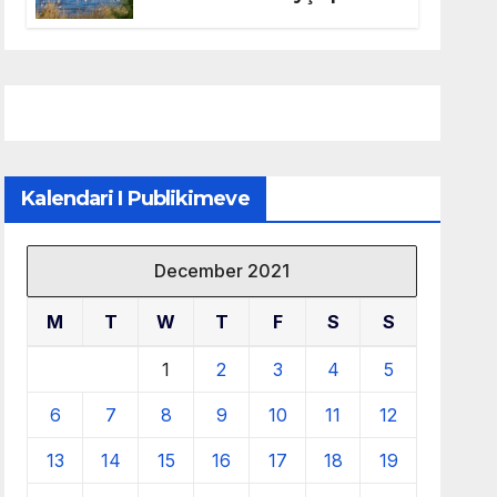
mbrojtjen e natyrës dhe
menaxhimin e qëndrueshëm
të burimeve më të çmuara
Kalendari I Publikimeve
December 2021
M
T
W
T
F
S
S
1
2
3
4
5
6
7
8
9
10
11
12
13
14
15
16
17
18
19