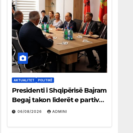
AKTUALITET
POLITIKË
Presidenti i Shqipërisë Bajram
Begaj takon liderët e partive
shqiptare në Ulqin
06/08/2026
ADMINI