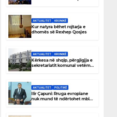
AKTUALITET
KRONIKË
Kur natyra bëhet rojtarja e
dhomës së Rexhep Qosjes
AKTUALITET
KRONIKË
Kërkesa në shqip, përgjigjja e
sekretariatit komunal vetëm
në gjuhën malazeze
AKTUALITET
POLITIKË
Ilir Çapuni: Rruga evropiane
nuk mund të ndërtohet mbi
ligje antikushtetuese