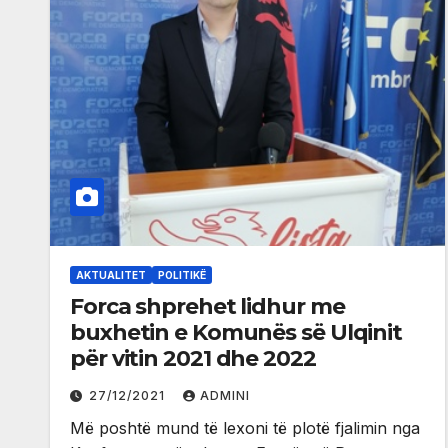
AKTUALITET
POLITIKË
Forca shprehet lidhur me
buxhetin e Komunës së Ulqinit
për vitin 2021 dhe 2022
27/12/2021
ADMINI
Më poshtë mund të lexoni të plotë fjalimin nga