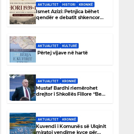
AKTUALITET
HISTORI
KRONIKË
Ismet Azizi: Petnjica bëhet
qendër e debatit shkencor
për Bihorin gjatë viteve 1939–
1948
AKTUALITET
KULTURË
Përtej vijave në hartë
AKTUALITET
KRONIKË
Mustaf Bardhi riemërohet
drejtor i Shkollës Fillore “Bedri
Elezaga”
AKTUALITET
KRONIKË
Kuvendi i Komunës së Ulqinit
miratoi vendime kyçe për