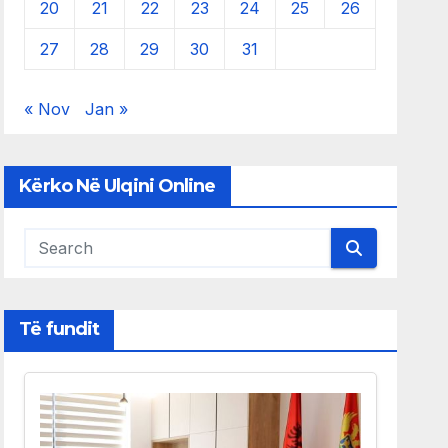
20
21
22
23
24
25
26
27
28
29
30
31
« Nov
Jan »
Kërko Në Ulqini Online
Të fundit