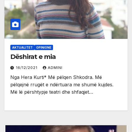
AKTUALITET
OPINIONE
Dëshirat e mia
16/12/2021
ADMINI
Nga Hera Kurti* Më pëlqen Shkodra. Më
pëlqejnë rrugët e ndërtuara me shumë kujdes.
Më lë përshtypje teatri dhe shfaqjet…