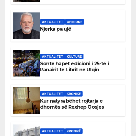
shqiptare në Ulqin
AKTUALITET
OPINIONE
Njerka pa ujë
AKTUALITET
KULTURË
Sonte hapet edicioni i 25-të i
Panairit të Librit në Ulqin
AKTUALITET
KRONIKË
Kur natyra bëhet rojtarja e
dhomës së Rexhep Qosjes
AKTUALITET
KRONIKË