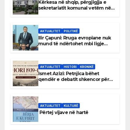
Kërkesa në shqip, përgjigjja e
sekretariatit komunal vetëm në
gjuhën malazeze
AKTUALITET
POLITIKË
Ilir Çapuni: Rruga evropiane nuk
mund të ndërtohet mbi ligje
antikushtetuese
AKTUALITET
HISTORI
KRONIKË
Ismet Azizi: Petnjica bëhet
qendër e debatit shkencor për
Bihorin gjatë viteve 1939–1948
AKTUALITET
KULTURË
Përtej vijave në hartë