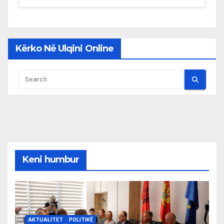
Kërko Në Ulqini Online
Keni humbur
AKTUALITET
POLITIKË