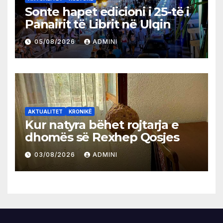
Sonte hapet edicioni i 25-të i
Panairit të Librit në Ulqin
05/08/2026
ADMINI
AKTUALITET
KRONIKË
Kur natyra bëhet rojtarja e
dhomës së Rexhep Qosjes
03/08/2026
ADMINI