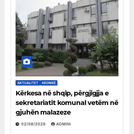
AKTUALITET
KRONIKË
Kërkesa në shqip, përgjigjja e
sekretariatit komunal vetëm në
gjuhën malazeze
02/08/2026
ADMINI