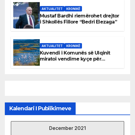
AKTUALITET
KRONIKË
Mustaf Bardhi riemërohet drejtor
i Shkollës Fillore “Bedri Elezaga”
AKTUALITET
KRONIKË
Kuvendi i Komunës së Ulqinit
miratoi vendime kyçe për
mbrojtjen e natyrës dhe
menaxhimin e qëndrueshëm të
burimeve më të çmuara
Kalendari I Publikimeve
December 2021