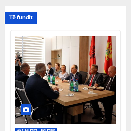
Të fundit
AKTUALITET
POLITIKË