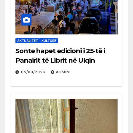
AKTUALITET
KULTURË
Sonte hapet edicioni i 25-të i
Panairit të Librit në Ulqin
05/08/2026
ADMINI