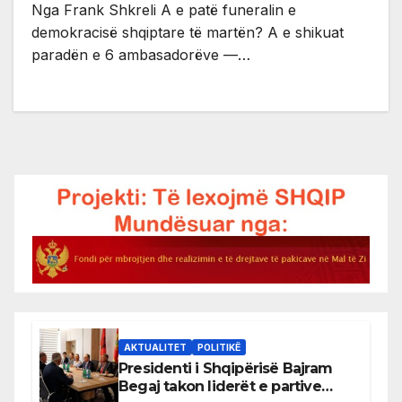
Nga Frank Shkreli A e patë funeralin e
demokracisë shqiptare të martën? A e shikuat
paradën e 6 ambasadorëve —…
AKTUALITET
POLITIKË
Presidenti i Shqipërisë Bajram
Begaj takon liderët e partive