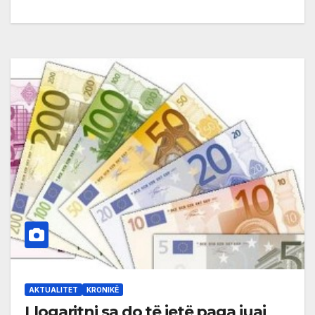
AKTUALITET
KRONIKË
Llogaritni sa do të jetë paga juaj