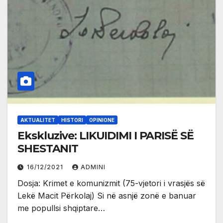
AKTUALITET
HISTORI
OPINIONE
Ekskluzive: LIKUIDIMI I PARISË SË
SHESTANIT
16/12/2021
ADMINI
Dosja: Krimet e komunizmit (75-vjetori i vrasjës së
Lekë Macit Përkolaj) Si në asnjë zonë e banuar
me popullsi shqiptare…