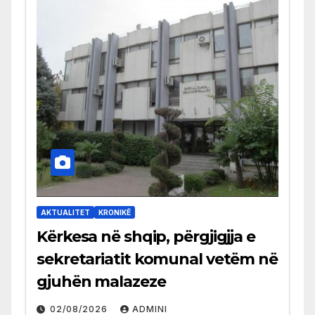
AKTUALITET
KRONIKË
Kërkesa në shqip, përgjigjja e
sekretariatit komunal vetëm në
gjuhën malazeze
02/08/2026
ADMINI