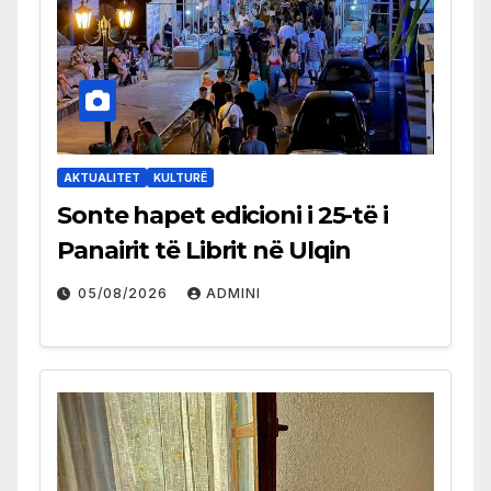
AKTUALITET
KULTURË
Sonte hapet edicioni i 25-të i
Panairit të Librit në Ulqin
05/08/2026
ADMINI