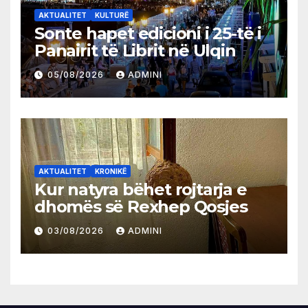
AKTUALITET
KULTURË
Sonte hapet edicioni i 25-të i
Panairit të Librit në Ulqin
05/08/2026
ADMINI
AKTUALITET
KRONIKË
Kur natyra bëhet rojtarja e
dhomës së Rexhep Qosjes
03/08/2026
ADMINI