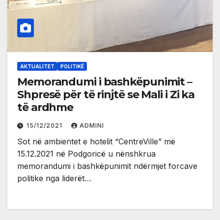
AKTUALITET
POLITIKË
Memorandumi i bashkëpunimit –
Shpresë për të rinjtë se Mali i Zi ka
të ardhme
15/12/2021
ADMINI
Sot në ambientet e hotelit “CentreVille” më
15.12.2021 në Podgoricë u nënshkrua
memorandumi i bashkëpunimit ndërmjet forcave
politike nga liderët…