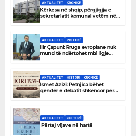
AKTUALITET
KRONIKË
Kërkesa në shqip, përgjigjja e
sekretariatit komunal vetëm në
gjuhën malazeze
AKTUALITET
POLITIKË
Ilir Çapuni: Rruga evropiane nuk
mund të ndërtohet mbi ligje
antikushtetuese
AKTUALITET
HISTORI
KRONIKË
Ismet Azizi: Petnjica bëhet
qendër e debatit shkencor për
Bihorin gjatë viteve 1939–1948
AKTUALITET
KULTURË
Përtej vijave në hartë