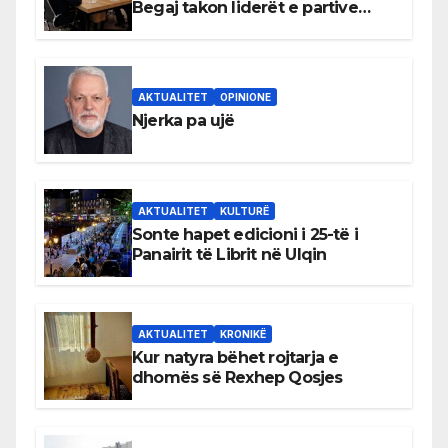
Begaj takon liderët e partive
shqiptare në Ulqin
AKTUALITET
OPINIONE
Njerka pa ujë
AKTUALITET
KULTURË
Sonte hapet edicioni i 25-të i
Panairit të Librit në Ulqin
AKTUALITET
KRONIKË
Kur natyra bëhet rojtarja e
dhomës së Rexhep Qosjes