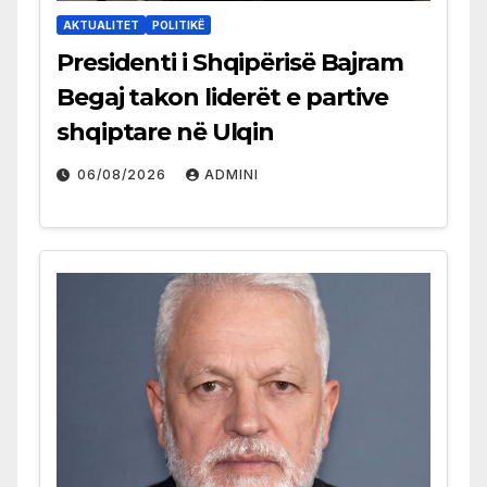
AKTUALITET
POLITIKË
Presidenti i Shqipërisë Bajram
Begaj takon liderët e partive
shqiptare në Ulqin
06/08/2026
ADMINI