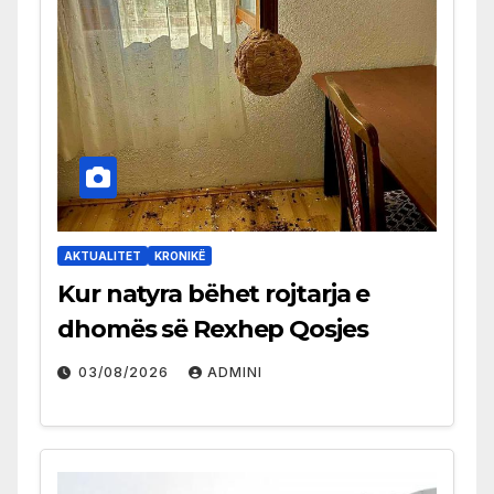
AKTUALITET
KRONIKË
Kur natyra bëhet rojtarja e
dhomës së Rexhep Qosjes
03/08/2026
ADMINI