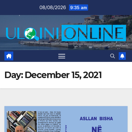
Skip
08/08/2026
9:35 am
to
content
Day:
December 15, 2021