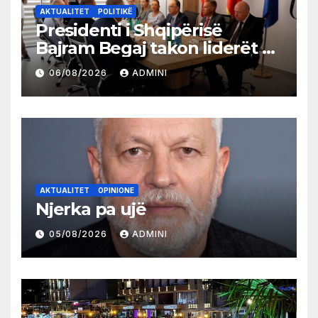
AKTUALITET
POLITIKË
Presidenti i Shqipërisë
Bajram Begaj takon liderët e
partive shqiptare në Ulqin
06/08/2026
ADMINI
AKTUALITET
OPINIONE
Njerka pa ujë
05/08/2026
ADMINI