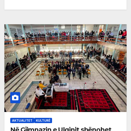
AKTUALITET
KULTURË
Në Gjimnazin e Ulqinit shënohet