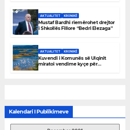
AKTUALITET
KRONIKË
Mustaf Bardhi riemërohet drejtor
i Shkollës Fillore “Bedri Elezaga”
AKTUALITET
KRONIKË
Kuvendi i Komunës së Ulqinit
miratoi vendime kyçe për
mbrojtjen e natyrës dhe
menaxhimin e qëndrueshëm të
burimeve më të çmuara
Kalendari I Publikimeve