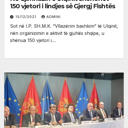
150 vjetori i lindjes së Gjergj Fishtës
15/12/2021
ADMINI
Sot në I.P. SH.M.K. “Vllazërim bashkim” të Ulqinit,
nën organizimin e aktivit të gjuhës shqipe, u
shënua 150 vjetori i…