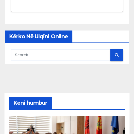
Kërko Në Ulqini Online
Keni humbur