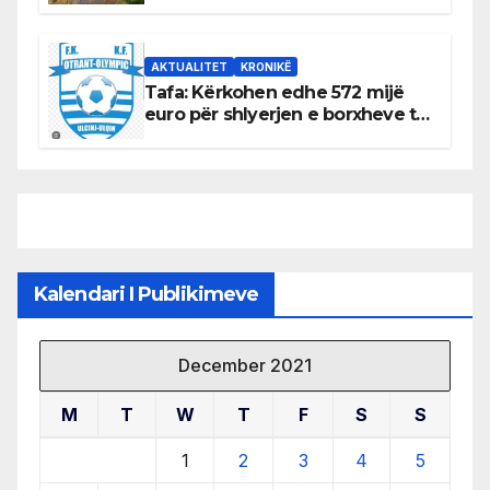
mbrojtjen e natyrës dhe
menaxhimin e qëndrueshëm të
burimeve më të çmuara
AKTUALITET
KRONIKË
Tafa: Kërkohen edhe 572 mijë
euro për shlyerjen e borxheve të
KF Otrant – Salaj kërkoi sqarime
nga drejtuesit e klubit
Kalendari I Publikimeve
December 2021
M
T
W
T
F
S
S
1
2
3
4
5