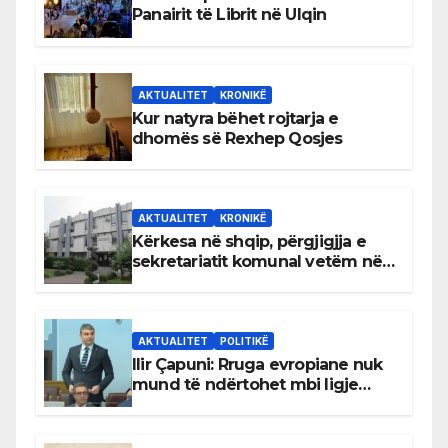
Panairit të Librit në Ulqin
AKTUALITET
KRONIKË
Kur natyra bëhet rojtarja e
dhomës së Rexhep Qosjes
AKTUALITET
KRONIKË
Kërkesa në shqip, përgjigjja e
sekretariatit komunal vetëm në
gjuhën malazeze
AKTUALITET
POLITIKË
Ilir Çapuni: Rruga evropiane nuk
mund të ndërtohet mbi ligje
antikushtetuese