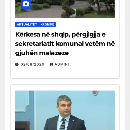
AKTUALITET
KRONIKË
Kërkesa në shqip, përgjigjja e
sekretariatit komunal vetëm në
gjuhën malazeze
02/08/2026
ADMINI