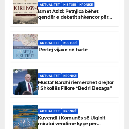
AKTUALITET
HISTORI
KRONIKË
Ismet Azizi: Petnjica bëhet
qendër e debatit shkencor për
Bihorin gjatë viteve 1939–1948
AKTUALITET
KULTURË
Përtej vijave në hartë
AKTUALITET
KRONIKË
Mustaf Bardhi riemërohet drejtor
i Shkollës Fillore “Bedri Elezaga”
AKTUALITET
KRONIKË
Kuvendi i Komunës së Ulqinit
miratoi vendime kyçe për