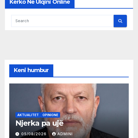
Kërko Në Ulqini Online
Keni humbur
AKTUALITET
OPINIONE
Njerka pa ujë
05/08/2026
ADMINI