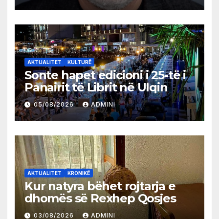
AKTUALITET
KULTURË
Sonte hapet edicioni i 25-të i
Panairit të Librit në Ulqin
05/08/2026
ADMINI
AKTUALITET
KRONIKË
Kur natyra bëhet rojtarja e
dhomës së Rexhep Qosjes
03/08/2026
ADMINI