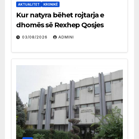
AKTUALITET
KRONIKË
Kur natyra bëhet rojtarja e
dhomës së Rexhep Qosjes
03/08/2026
ADMINI