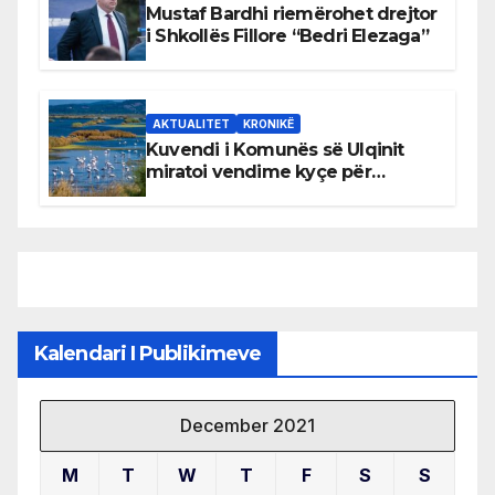
Mustaf Bardhi riemërohet drejtor
i Shkollës Fillore “Bedri Elezaga”
AKTUALITET
KRONIKË
Kuvendi i Komunës së Ulqinit
miratoi vendime kyçe për
mbrojtjen e natyrës dhe
menaxhimin e qëndrueshëm të
burimeve më të çmuara
Kalendari I Publikimeve
December 2021
M
T
W
T
F
S
S