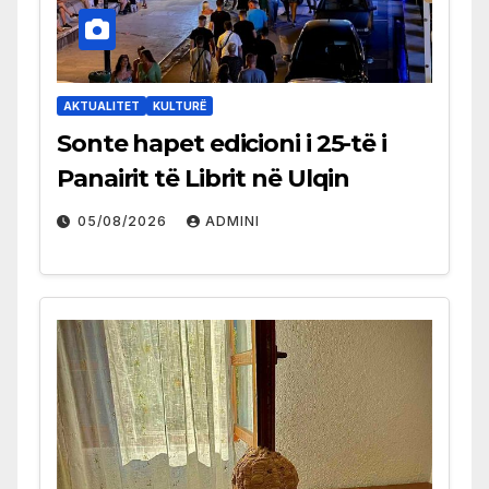
AKTUALITET
KULTURË
Sonte hapet edicioni i 25-të i
Panairit të Librit në Ulqin
05/08/2026
ADMINI