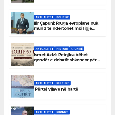
gjuhën malazeze
AKTUALITET
POLITIKË
Ilir Çapuni: Rruga evropiane nuk
mund të ndërtohet mbi ligje
antikushtetuese
AKTUALITET
HISTORI
KRONIKË
Ismet Azizi: Petnjica bëhet
qendër e debatit shkencor për
Bihorin gjatë viteve 1939–1948
AKTUALITET
KULTURË
Përtej vijave në hartë
AKTUALITET
KRONIKË