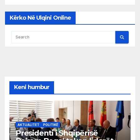
Kërko Në Ulqini Online
Keni humbur
AKTUALITET
POLITIKË
Presidenti i Shqipërisë