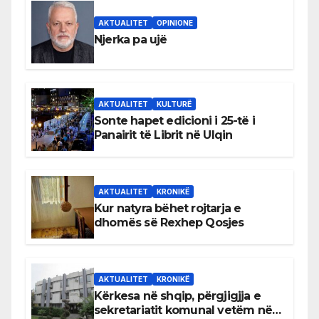
AKTUALITET
OPINIONE
Njerka pa ujë
AKTUALITET
KULTURË
Sonte hapet edicioni i 25-të i
Panairit të Librit në Ulqin
AKTUALITET
KRONIKË
Kur natyra bëhet rojtarja e
dhomës së Rexhep Qosjes
AKTUALITET
KRONIKË
Kërkesa në shqip, përgjigjja e
sekretariatit komunal vetëm në