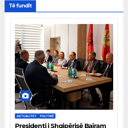
Të fundit
AKTUALITET
POLITIKË
Presidenti i Shqipërisë Bajram