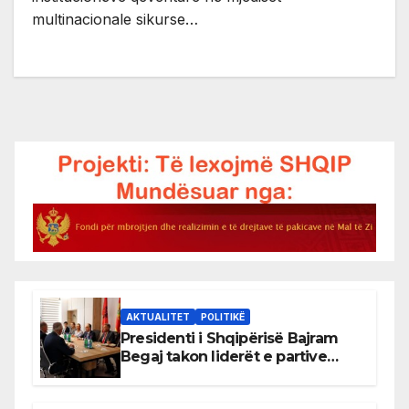
multinacionale sikurse…
AKTUALITET
POLITIKË
Presidenti i Shqipërisë Bajram
Begaj takon liderët e partive
shqiptare në Ulqin