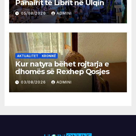
Panairit të Librit në Ulqin
05/08/2026
ADMINI
AKTUALITET
KRONIKË
Kur natyra bëhet rojtarja e
dhomës së Rexhep Qosjes
03/08/2026
ADMINI