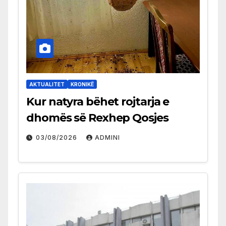
AKTUALITET
KRONIKË
Kur natyra bëhet rojtarja e
dhomës së Rexhep Qosjes
03/08/2026
ADMINI