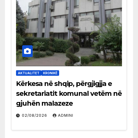
AKTUALITET
KRONIKË
Kërkesa në shqip, përgjigjja e
sekretariatit komunal vetëm në
gjuhën malazeze
02/08/2026
ADMINI