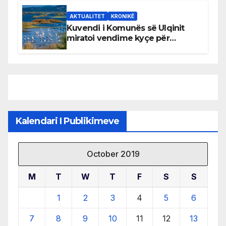
AKTUALITET
KRONIKË
Kuvendi i Komunës së Ulqinit
miratoi vendime kyçe për
mbrojtjen e natyrës dhe
menaxhimin e qëndrueshëm të
burimeve më të çmuara
Kalendari I Publikimeve
October 2019
M
T
W
T
F
S
S
1
2
3
4
5
6
7
8
9
10
11
12
13