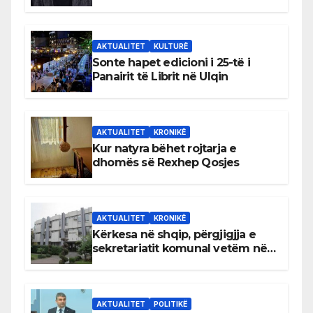
AKTUALITET
KULTURË
Sonte hapet edicioni i 25-të i
Panairit të Librit në Ulqin
AKTUALITET
KRONIKË
Kur natyra bëhet rojtarja e
dhomës së Rexhep Qosjes
AKTUALITET
KRONIKË
Kërkesa në shqip, përgjigjja e
sekretariatit komunal vetëm në
gjuhën malazeze
AKTUALITET
POLITIKË