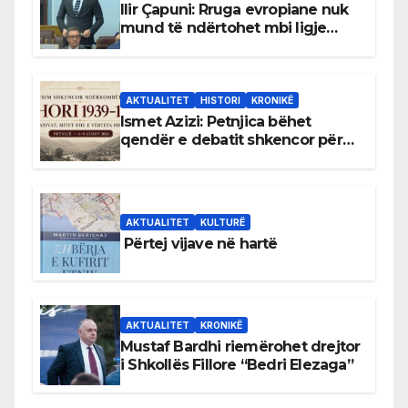
Ilir Çapuni: Rruga evropiane nuk
mund të ndërtohet mbi ligje
antikushtetuese
AKTUALITET
HISTORI
KRONIKË
Ismet Azizi: Petnjica bëhet
qendër e debatit shkencor për
Bihorin gjatë viteve 1939–1948
AKTUALITET
KULTURË
Përtej vijave në hartë
AKTUALITET
KRONIKË
Mustaf Bardhi riemërohet drejtor
i Shkollës Fillore “Bedri Elezaga”