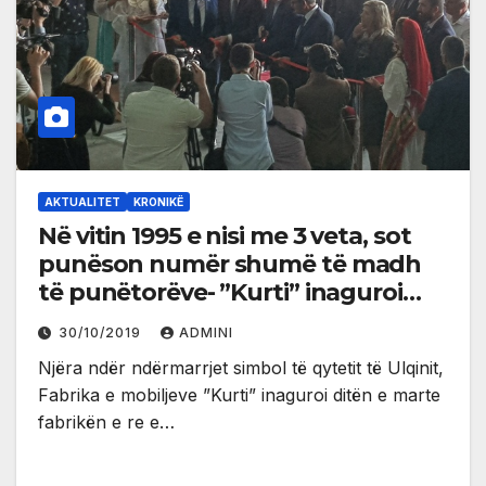
AKTUALITET
KRONIKË
Në vitin 1995 e nisi me 3 veta, sot
punëson numër shumë të madh
të punëtorëve- ”Kurti” inaguroi
fabrikën e re (video)
30/10/2019
ADMINI
Njëra ndër ndërmarrjet simbol të qytetit të Ulqinit,
Fabrika e mobiljeve ”Kurti” inaguroi ditën e marte
fabrikën e re e…