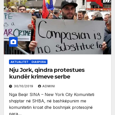
AKTUALITET
DIASPORA
Nju Jork, qindra protestues
kundër krimeve serbe
30/10/2019
ADMINI
Nga Beqir SINA – New York City Komuniteti
shqiptar në SHBA, në bashkëpunim me
komunitetin kroat dhe boshnjak protesojnë
para…