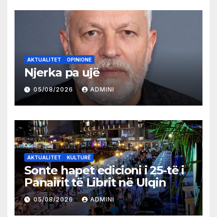
AKTUALITET
OPINIONE
Njerka pa ujë
05/08/2026
ADMINI
AKTUALITET
KULTURË
Sonte hapet edicioni i 25-të i
Panairit të Librit në Ulqin
05/08/2026
ADMINI