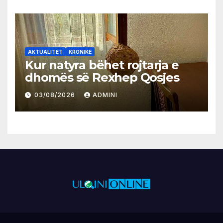
AKTUALITET
KRONIKË
Kur natyra bëhet rojtarja e
dhomës së Rexhep Qosjes
03/08/2026
ADMINI