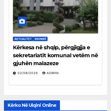
AKTUALITET
KRONIKË
Kërkesa në shqip, përgjigjja e
sekretariatit komunal vetëm në
gjuhën malazeze
02/08/2026
ADMINI
Kërko Në Ulqini Online