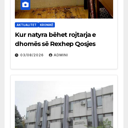
AKTUALITET
KRONIKË
Kur natyra bëhet rojtarja e
dhomës së Rexhep Qosjes
03/08/2026
ADMINI