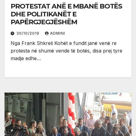
PROTESTAT ANË E MBANË BOTËS
DHE POLITIKANËT E
PAPËRGJEGJËSHËM
30/10/2019
ADMINI
Nga Frank Shkreli Kohët e fundit janë venë re
protesta në shumë vende të botës, disa prej tyre
madje edhe…