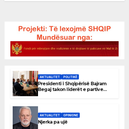
AKTUALITET
POLITIKË
Presidenti i Shqipërisë Bajram
Begaj takon liderët e partive
shqiptare në Ulqin
AKTUALITET
OPINIONE
Njerka pa ujë