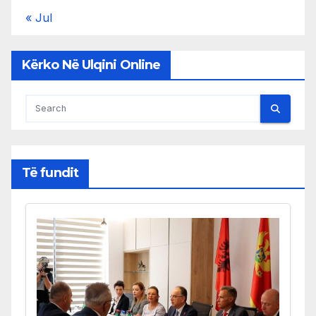
« Jul
Kërko Në Ulqini Online
Të fundit