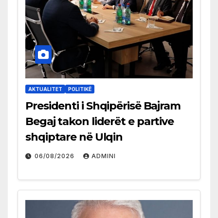
AKTUALITET
POLITIKË
Presidenti i Shqipërisë Bajram
Begaj takon liderët e partive
shqiptare në Ulqin
06/08/2026
ADMINI