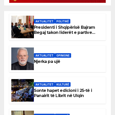
AKTUALITET
POLITIKË
Presidenti i Shqipërisë Bajram
Begaj takon liderët e partive
shqiptare në Ulqin
AKTUALITET
OPINIONE
Njerka pa ujë
AKTUALITET
KULTURË
Sonte hapet edicioni i 25-të i
Panairit të Librit në Ulqin