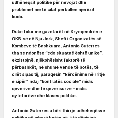
udhëheqsit politikë për nevojat dhe
problemet me të cilat përballen njerëzit
kudo.
Duke folur me gazetarët në Kryeqëndrën e
OKB-së në Nju Jork, Shefi i Organizatës së
Kombeve të Bashkuara, Antonio Guterres
tha se ndonëse “çdo situataë është unike”,
ekzistojnë, njëkohësisht faktorë të
përbashkët, në shumë vende të botës, të
cilët sipas tij, paraqesin “kërcënime në rritje
e sipër” ndaj “kontratës sociale” midis
qeverive dhe të qeverisurve – midis
qytetarëve dhe klasës politike.
Antonio Guterres u bëri thirrje udhëheqësve
politike në mbarë botën që, “të dëgjojnë