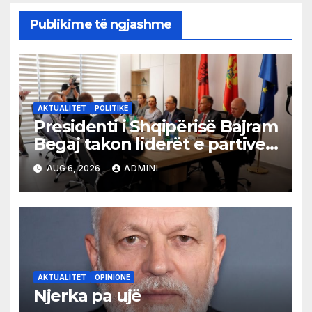
Publikime të ngjashme
AKTUALITET
POLITIKË
Presidenti i Shqipërisë Bajram
Begaj takon liderët e partive
shqiptare në Ulqin
AUG 6, 2026
ADMINI
AKTUALITET
OPINIONE
Njerka pa ujë