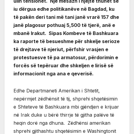
ulin tensionet. Një mesazh i njëjtë thuhet se
iu dërgua edhe politikanëve në Bagdad, ku
të pakën deri tani më tani janë vrarë 157 dhe
janë plagosur pothuaj 5,500 të tjerë, anë e
mbanë Irakut. Sipas Kombeve të Bashkuara
ka raporte të besueshme për shkelje serioze
të drejtave të njeriut, përfshir vrasjen e
protestuesve të pa armatosur, përdorimin e
forcës së tepëruar dhe shkeljen e lirisë së
informacionit nga ana e qeverisë.
Edhe Departmaneti Amerikan i Shtetit,
nepërmjet zëdhënsit të tij, shprehi shqetësimin
e Shteteve të Bashkuara mbi gjëndjen e krijuar
në Irak duke u bërë thirrje të gjitha palëve të
heqin dorë nga dhuna. Zëdhënsi amerikan
shprehi gjithashtu shqetësimin e Washingtonit