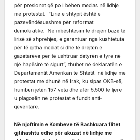
për presionet që po i bëhen medias në lidhje
me protestat. “Liria e shtypit është e
pazevëndësueshme për reformat
demokratike. Ne mbështesim të drejën bazë të
lirisë së shprehjes, e garantuar nga kushtetuta
për të gjitha mediat si dhe të drejtën e
gazetarëve për të ushtruar detyrën e tyre në
një hapësirë të sigurt”, thuhet në deklaratën e
Departamentit Amerikan të Shtetit, në lidhje me
protestat me dhunë në Irak, ku sipas OKB-së,
humbën jetën 157 veta dhe afër 5.500 të tjerë
u plagosën në protestat e fundit anti-
qeveritare.
Në njoftimin e Kombeve të Bashkuara flitet
gjtihashtu edhe për akuzat në lidhje me