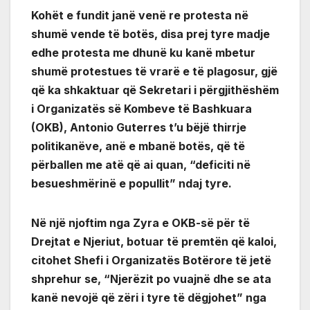
Kohët e fundit janë venë re protesta në
shumë vende të botës, disa prej tyre madje
edhe protesta me dhunë ku kanë mbetur
shumë protestues të vrarë e të plagosur, gjë
që ka shkaktuar që Sekretari i përgjithëshëm
i Organizatës së Kombeve të Bashkuara
(OKB), Antonio Guterres t’u bëjë thirrje
politikanëve, anë e mbanë botës, që të
përballen me atë që ai quan, “deficiti në
besueshmërinë e popullit” ndaj tyre.
Në një njoftim nga Zyra e OKB-së për të
Drejtat e Njeriut, botuar të premtën që kaloi,
citohet Shefi i Organizatës Botërore të jetë
shprehur se, “Njerëzit po vuajnë dhe se ata
kanë nevojë që zëri i tyre të dëgjohet” nga