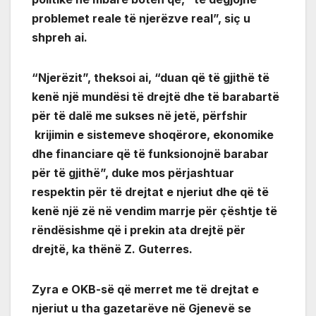
problemet reale të njerëzve real”, siç u
shpreh ai.
“Njerëzit”, theksoi ai, “duan që të gjithë të
kenë një mundësi të drejtë dhe të barabartë
për të dalë me sukses në jetë, përfshir
krijimin e sistemeve shoqërore, ekonomike
dhe financiare që të funksionojnë barabar
për të gjithë”, duke mos përjashtuar
respektin për të drejtat e njeriut dhe që të
kenë një zë në vendim marrje për çështje të
rëndësishme që i prekin ata drejtë për
drejtë, ka thënë Z. Guterres.
Zyra e OKB-së që merret me të drejtat e
njeriut u tha gazetarëve në Gjenevë se