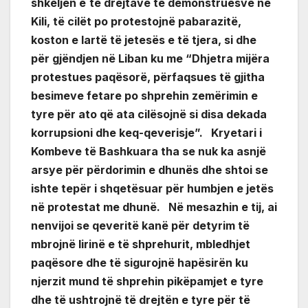
shkeljen e
të drejtave të demonstruesve në
Kili, të cilët po protestojnë pabarazitë,
koston e lartë të jetesës e të tjera, si dhe
për gjëndjen në Liban ku me “Dhjetra mijëra
protestues paqësorë, përfaqsues të gjitha
besimeve fetare po shprehin zemërimin e
tyre për ato që ata cilësojnë si disa dekada
korrupsioni dhe keq-qeverisje”. Kryetari i
Kombeve të Bashkuara tha se nuk ka asnjë
arsye për përdorimin e dhunës dhe shtoi se
ishte tepër i shqetësuar për humbjen e jetës
në protestat me dhunë. Në mesazhin e tij, ai
nenvijoi se qeveritë kanë për detyrim të
mbrojnë lirinë e të shprehurit, mbledhjet
paqësore dhe të sigurojnë hapësirën ku
njerzit mund të shprehin pikëpamjet e tyre
dhe të ushtrojnë të drejtën e tyre për të