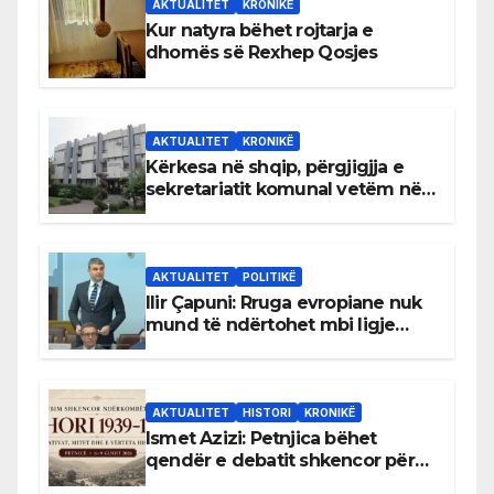
AKTUALITET
KRONIKË
Kur natyra bëhet rojtarja e
dhomës së Rexhep Qosjes
AKTUALITET
KRONIKË
Kërkesa në shqip, përgjigjja e
sekretariatit komunal vetëm në
gjuhën malazeze
AKTUALITET
POLITIKË
Ilir Çapuni: Rruga evropiane nuk
mund të ndërtohet mbi ligje
antikushtetuese
AKTUALITET
HISTORI
KRONIKË
Ismet Azizi: Petnjica bëhet
qendër e debatit shkencor për
Bihorin gjatë viteve 1939–1948