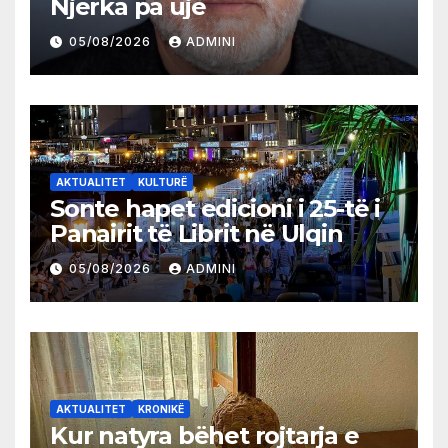
Njerka pa ujë
05/08/2026
ADMINI
AKTUALITET
KULTURË
Sonte hapet edicioni i 25-të i
Panairit të Librit në Ulqin
05/08/2026
ADMINI
AKTUALITET
KRONIKË
Kur natyra bëhet rojtarja e