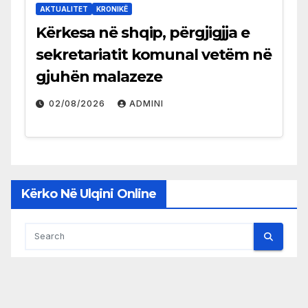
AKTUALITET
KRONIKË
Kërkesa në shqip, përgjigjja e
sekretariatit komunal vetëm në
gjuhën malazeze
02/08/2026
ADMINI
Kërko Në Ulqini Online