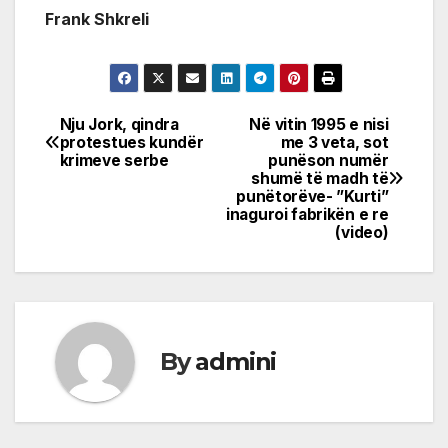
Frank Shkreli
Nju Jork, qindra
Në vitin 1995 e nisi
Post
protestues kundër
me 3 veta, sot
krimeve serbe
punëson numër
navigation
shumë të madh të
punëtorëve- ”Kurti”
inaguroi fabrikën e re
(video)
By
admini