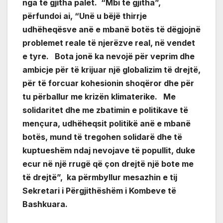
nga të gjitha palët. “Mbi të gjitha”,
përfundoi ai, “Unë u bëjë thirrje
udhëheqësve anë e mbanë botës të dëgjojnë
problemet reale të njerëzve real, në vendet
e tyre. Bota jonë ka nevojë për veprim dhe
ambicje për të krijuar një globalizim të drejtë,
për të forcuar kohesionin shoqëror dhe për
tu përballur me krizën klimaterike. Me
solidaritet dhe me zbatimin e politikave të
mençura, udhëheqsit politikë anë e mbanë
botës, mund të tregohen solidarë dhe të
kuptueshëm ndaj nevojave të popullit, duke
ecur në një rrugë që çon drejtë një bote me
të drejtë”, ka përmbyllur mesazhin e tij
Sekretari i Përgjithëshëm i Kombeve të
Bashkuara.