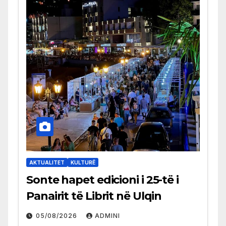
AKTUALITET
KULTURË
Sonte hapet edicioni i 25-të i
Panairit të Librit në Ulqin
05/08/2026
ADMINI