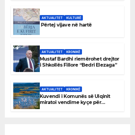
AKTUALITET
KULTURË
Përtej vijave në hartë
AKTUALITET
KRONIKË
Mustaf Bardhi riemërohet drejtor
i Shkollës Fillore “Bedri Elezaga”
AKTUALITET
KRONIKË
Kuvendi i Komunës së Ulqinit
miratoi vendime kyçe për
mbrojtjen e natyrës dhe
menaxhimin e qëndrueshëm të
burimeve më të çmuara