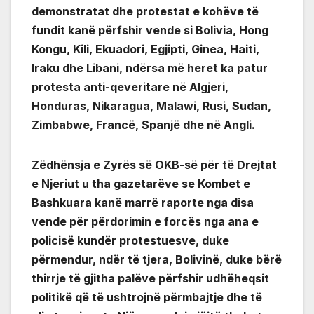
demonstratat dhe protestat e kohëve të
fundit kanë përfshir vende si Bolivia, Hong
Kongu, Kili, Ekuadori, Egjipti, Ginea, Haiti,
Iraku dhe Libani, ndërsa më heret ka patur
protesta anti-qeveritare në Algjeri,
Honduras, Nikaragua, Malawi, Rusi, Sudan,
Zimbabwe, Francë, Spanjë dhe në Angli.
Zëdhënsja e Zyrës së OKB-së për të Drejtat
e Njeriut u tha gazetarëve se Kombet e
Bashkuara kanë marrë raporte nga disa
vende për përdorimin e forcës nga ana e
policisë kundër protestuesve, duke
përmendur, ndër të tjera, Bolivinë, duke bërë
thirrje të gjitha palëve përfshir udhëheqsit
politikë që të ushtrojnë përmbajtje dhe të